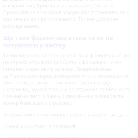
(шахрайство) Кримінального кодексу України.
Проводяться розшукові заходи аби встановити осіб
причетних до протиправного. Триває досудове
розслідування.
Що таке фішингова атака та як не
потрапити у пастку
Такий вид шахрайства називається фішингова атака –
це спроба отримати особисту інформацію через
інтернет оманливим шляхом. Зазвичай вона
здійснюються через електронні листи, оголошення
або сайти, схожі на ті, які користувач відвідує.
Наприклад, на електронну пошту може прийти лист,
схожий на лист із банку, з проханням підтвердити
номер банківського рахунку.
Зловмисники в посиланні просять вказати такі дані:
• імена користувача та паролі;
• номери соціального страхування;