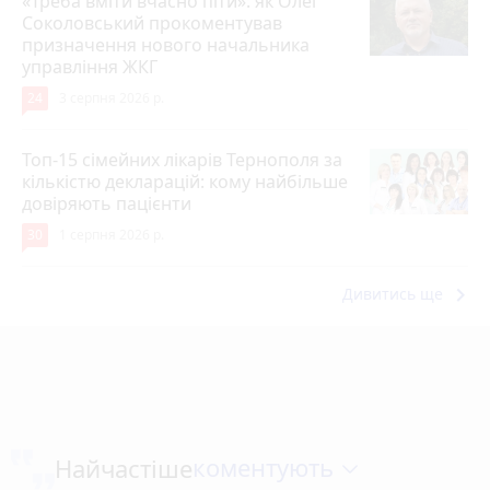
«Треба вміти вчасно піти»: як Олег
Соколовський прокоментував
призначення нового начальника
управління ЖКГ
24
3 серпня 2026 р.
Топ-15 сімейних лікарів Тернополя за
кількістю декларацій: кому найбільше
довіряють пацієнти
30
1 серпня 2026 р.
keyboard_arrow_right
Дивитись ще
коментують
Найчастіше