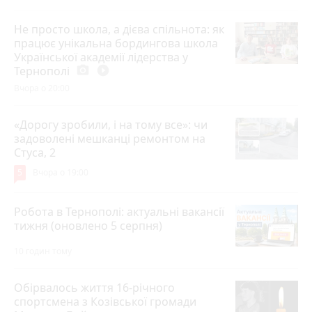
Не просто школа, а дієва спільнота: як
працює унікальна бордингова школа
Української академії лідерства у
Тернополі
photo_camera
play_circle_filled
Вчора о 20:00
«Дорогу зробили, і на тому все»: чи
задоволені мешканці ремонтом на
Стуса, 2
5
Вчора о 19:00
Робота в Тернополі: актуальні вакансії
тижня (оновлено 5 серпня)
10 годин тому
Обірвалось життя 16-річного
спортсмена з Козівської громади