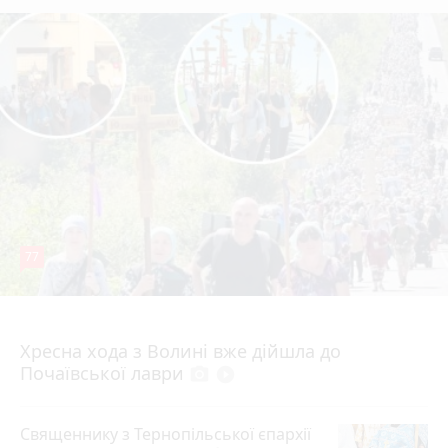
77
Вчора о 12:30
Хресна хода з Волині вже дійшла до
Почаївської лаври
photo_camera
play_circle_filled
Священнику з Тернопільської єпархії