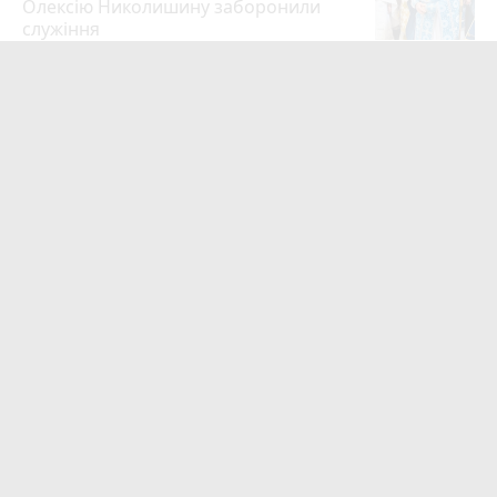
Олексію Николишину заборонили
служіння
35
13 годин тому
«Треба вміти вчасно піти»: як Олег
Соколовський прокоментував
призначення нового начальника
управління ЖКГ
24
3 серпня 2026 р.
На війні загинули Герої Олег
Шелетин, Юрій Пушкар, Петро Федів
та Володимир Паламарчук
22
15 годин тому
Робота в Тернополі: актуальні вакансії
тижня (оновлено 5 серпня)
20
10 годин тому