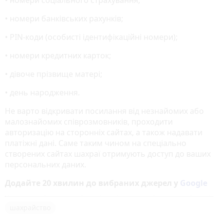
• номери банківських рахунків;
• PIN-коди (особисті ідентифікаційні номери);
• номери кредитних карток;
• дівоче прізвище матері;
• день народження.
Не варто відкривати посилання від незнайомих або
малознайомих співрозмовників, проходити
авторизацію на сторонніх сайтах, а також надавати
платіжні дані. Саме таким чином на спеціально
створених сайтах шахраї отримують доступ до ваших
персональних даних.
Додайте 20 хвилин до вибраних джерел у
Google
шахрайство