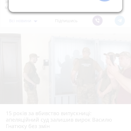
знаків дорожнього руху біля шостої школи
м.Тернопіль.
Всі новини
Підпишись
15 років за вбивство випускниці:
апеляційний суд залишив вирок Василю
Гнатюку без змін