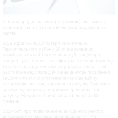
Дівчина продавала в інтернеті сукню, але замість
отримання коштів у неї зникли усі заощадження з
картки.
Від шахрайських дій потерпіла жителька
Тернопільського району. 20-річна заявниця
розмістила на сайті оголошень публікацію про
продаж сукні. До неї зателефонувала псевдопокупець
та зазначила, що має намір придбати товар. Після
цього вона надіслала дівчині фішингове посилання,
за допомогою якого отримала конфіденційну
інформацію власниці карткового рахунку. Заявниця
зрозуміла, що її ошукали, коли перевірила стан
рахунку. Аферистка привласнила більше 23000
гривень.
Відомості про подію внесено до Єдиного реєстру
досудових розслідувань відповідно до ст. 190