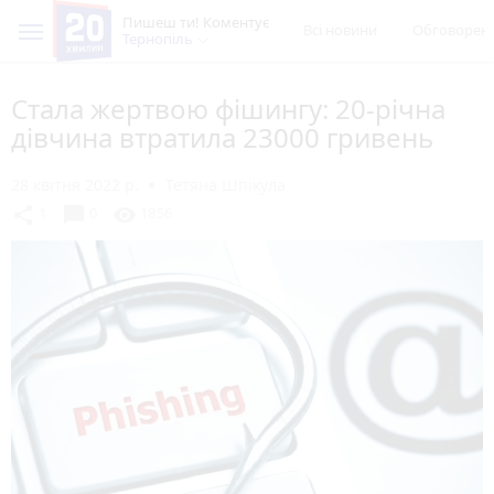
Пишеш ти! Коментує
Всі новини
Обговорен
Тернопіль
Стала жертвою фішингу: 20-річна
дівчина втратила 23000 гривень
28 квітня 2022 р.
Тетяна Шпікула
chat_bubble
share
visibility
1
0
1856