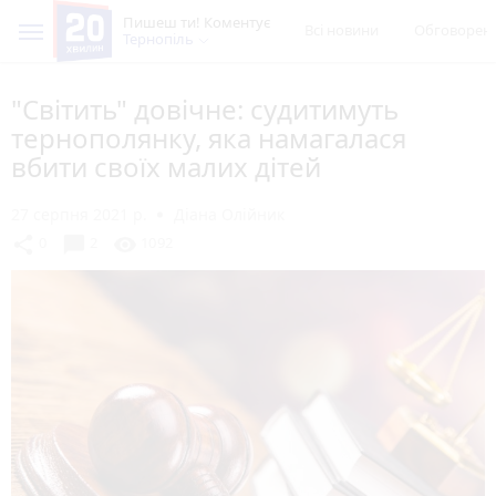
Пишеш ти! Коментує
Всі новини
Обговорен
Тернопіль
"Світить" довічне: судитимуть
тернополянку, яка намагалася
вбити своїх малих дітей
27 серпня 2021 р.
Діана Олійник
chat_bubble
share
visibility
0
2
1092