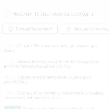
Новини Тернополя за сьогодні
Бренди Тернопілля
Звільнені з полон
22:00
«Петрик П’яточкин у кіно»: що відомо про
фільм
21:00
Земельний спір на Бучаччині: прокуратура
вимагає повернути майже 5 га лісу
20:00
Обрали єпископа-помічника Бучацької
єпархії УГКЦ
19:00
35-річну тернополянку підозрюють у крадіжці
телефона в неповнолітнього
Звернення стосовно нової розмітки і
Від читача