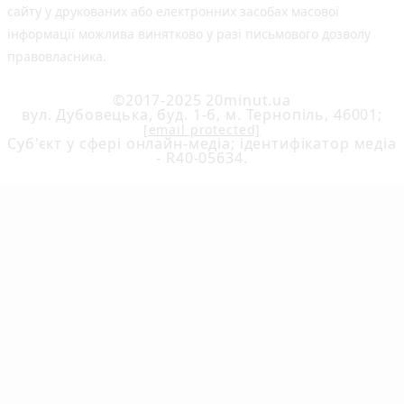
сайту у друкованих або електронних засобах масової
інформації можлива винятково у разі письмового дозволу
правовласника.
©2017-2025 20minut.ua
вул. Дубовецька, буд. 1-б, м. Тернопіль, 46001;
[email protected]
Cуб'єкт у сфері онлайн-медіа; ідентифікатор медіа
- R40-05634.