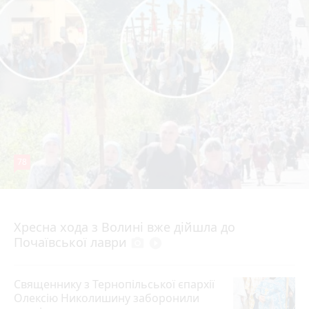
78
4 серпня 2026 р.
Хресна хода з Волині вже дійшла до
Почаївської лаври
photo_camera
play_circle_filled
Священнику з Тернопільської єпархії
Олексію Николишину заборонили