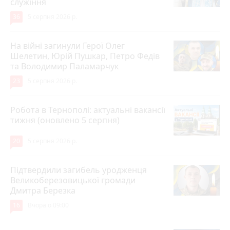
служіння
36
5 серпня 2026 р.
На війні загинули Герої Олег
Шелетин, Юрій Пушкар, Петро Федів
та Володимир Паламарчук
23
5 серпня 2026 р.
Робота в Тернополі: актуальні вакансії
тижня (оновлено 5 серпня)
20
5 серпня 2026 р.
Підтвердили загибель уродженця
Великоберезовицької громади
Дмитра Березка
16
Вчора о 09:00