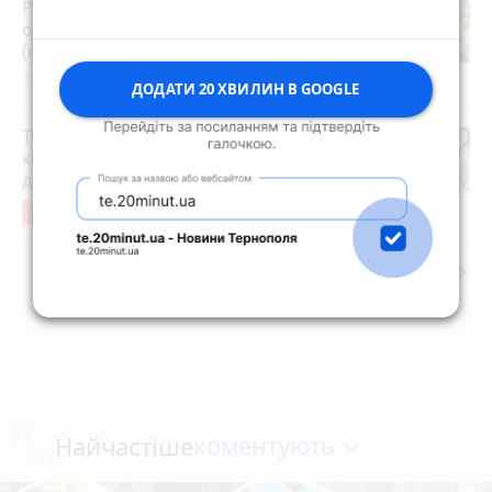
Розвиток дітей у Тернополі 2026:
огляд гуртків, секцій, клубів та студій
(партнерський проєкт)
28 липня 2026 р.
ДОДАТИ 20 ХВИЛИН В GOOGLE
Топ-15 сімейних лікарів Тернополя за
кількістю декларацій: кому найбільше
довіряють пацієнти
31
1 серпня 2026 р.
keyboard_arrow_right
Дивитись ще
коментують
Найчастіше