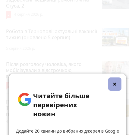
Стуса, 2
5
4 серпня 2026 р.
Робота в Тернополі: актуальні вакансії
тижня (оновлено 5 серпня)
5 серпня 2026 р.
Після розголосу чоловіка, якого
мобілізували з відстрочкою,
відпустили. Але з умовою…
×
10
3 серпня 2026 р.
Читайте більше
Після пекельної спеки на
перевірених
Тернопільщину прийдуть грози:
новин
прогноз погоди на 5-7 серпня
4 серпня 2026 р.
Додайте 20 хвилин до вибраних джерел в Google