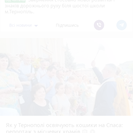
знаків дорожнього руху біля шостої школи
м.Тернопіль.
Всі новини
Підпишись
Як у Тернополі освячують кошики на Спаса:
репортаж з місцевих храмів
photo_camera
play_circle_filled