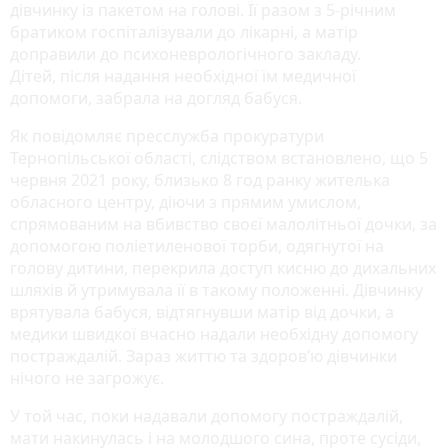
дівчинку із пакетом на голові. Її разом з 5-річним
братиком госпіталізували до лікарні, а матір
доправили до психоневрологічного закладу.
Дітей, після надання необхідної їм медичної
допомоги, забрала на догляд бабуся.
Як повідомляє пресслужба прокуратури
Тернопільської області, слідством встановлено, що 5
червня 2021 року, близько 8 год ранку жителька
обласного центру, діючи з прямим умислом,
спрямованим на вбивство своєї малолітньої дочки, за
допомогою поліетиленової торби, одягнутої на
голову дитини, перекрила доступ кисню до дихальних
шляхів й утримувала її в такому положенні. Дівчинку
врятувала бабуся, відтягнувши матір від дочки, а
медики швидкої вчасно надали необхідну допомогу
постраждалій. Зараз життю та здоров’ю дівчинки
нічого не загрожує.
У той час, поки надавали допомогу постраждалій,
мати накинулась і на молодшого сина, проте сусіди,