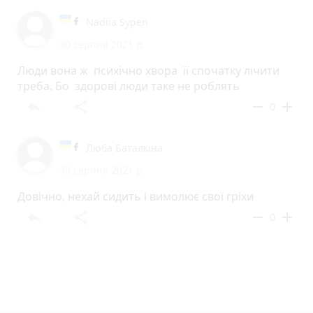
Nadiia Sypen
30 серпня 2021 р.
Люди вона ж психічно хвора її спочатку лічити
треба. Бо здорові люди таке не роблять
reply
share
remove
add
0
Люба Баталкіна
30 серпня 2021 р.
Довічно, нехай сидить і вимолює свої гріхи
reply
share
remove
add
0