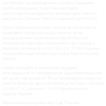
що збіглись на крики дитини та бабуся завадили
скоїти непоправне. У хлопчика експерти
констатували ушкодження у вигляді садна навколо
шиї, яке за ступенем тяжкості належить до легкого.
Після отримання висновку лікарів про можливість
проводити процесуальні дії з жінкою, їй під
процесуальним керівництвом Тернопільської
обласної прокуратури повідомлено про підозру у
вчиненні злочину за ч.3 ст. 15 ч. 2 ст. 115 КК України,
повідомляє відділ комунікації поліції Тернопільської
області.
Наразі поліцейські завершили досудове
розслідування та спрямували до суду обвинувальний
акт щодо підозрюваної. Жінці інкримінують замах на
умисне вбивство двох малолітніх дітей згідно частини
3 ст.15 п.1 п.2 частини 2 ст. 115 Кримінального
кодексу України.
Тернополянці загрожує від 10 до 15 років