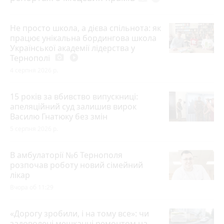
Не просто школа, а дієва спільнота: як
працює унікальна бордингова школа
Української академії лідерства у
Тернополі
photo_camera
play_circle_filled
4 серпня 2026 р.
15 років за вбивство випускниці:
апеляційний суд залишив вирок
Василю Гнатюку без змін
5 серпня 2026 р.
В амбулаторії №6 Тернополя
розпочав роботу новий сімейний
лікар
Вчора об 11:29
«Дорогу зробили, і на тому все»: чи
задоволені мешканці ремонтом на