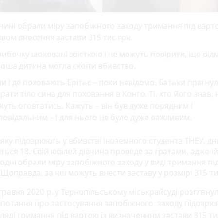
чині обрали міру запобіжного заходу тримання під варт
вом внесення застави 315 тис грн.
либочку шоковані звісткою і не можуть повірити, що відм
оша дитина могла скоїти вбивство.
и і де поховають Ерітьє – поки невідомо. Батьки прагну
рати тіло сина для поховання в Конго. Ті, хто його знав, 
уть оговтатись. Кажуть – він був дуже порядним і
повідальним – і для нього це було дуже важливим.
 яку підозрюють у вбивстві іноземного студента ТНЕУ, д
ься 18. Свій ювілей дівчина проведе за гратами, адже їй
одні обрали міру запобіжного заходу у виді тримання пі
Щоправда, за неї можуть внести заставу у розмірі 315 тис
травня 2020 р. у Тернопільському міськрайсуді розгляну
потання про застосування запобіжного заходу підозрюв
ляді тримання під вартою із визначенням застави 315 тис 