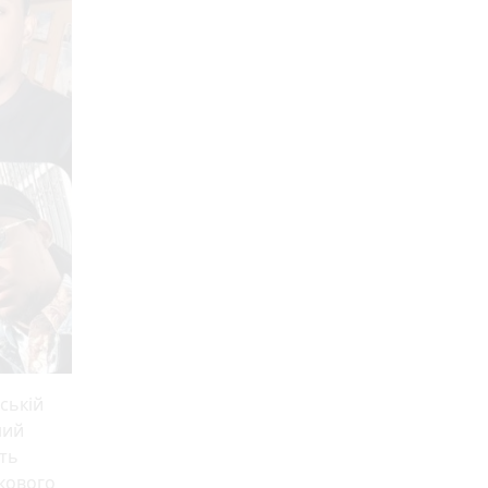
ській
ний
сть
укового