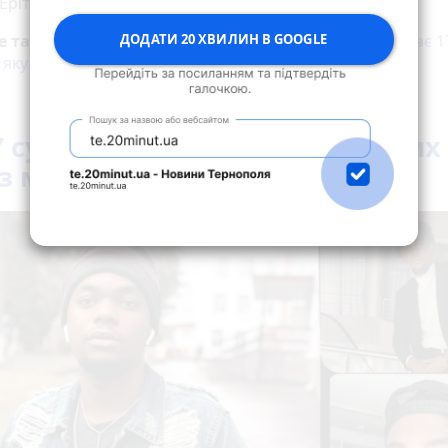
Ерітьє запросив її у гості на квартиру, яку знімав.
ДОДАТИ 20 ХВИЛИН В GOOGLE
е також:
Камери спостереження зафіксували, як втікає 1
 яку підозрюють у вбивстві студента з Конго
 сумує за Ерітьє. Кажуть, таких
з мало