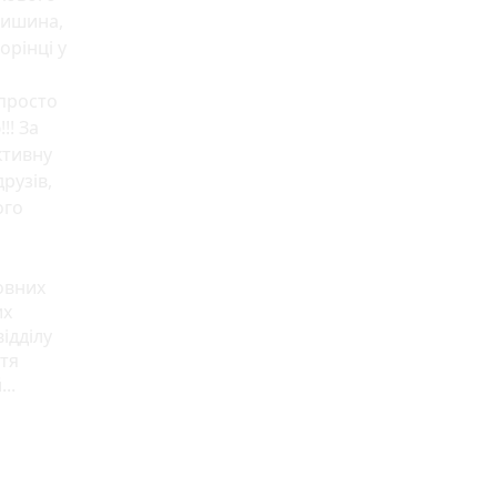
лишина,
орінці у
 просто
!! За
ктивну
друзів,
ого
овних
их
ідділу
тя
..