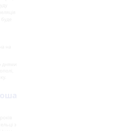
уду
пеляція
 буде
на на
о днями
ополі,
ку.
роша
 років
ельці з