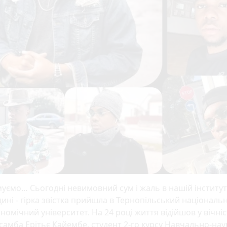
уємо… Сьогодні невимовний сум і жаль в нашій інститут
ині - гірка звістка прийшла в Тернопільський національ
номічний університет. На 24 році життя відійшов у вічні
амба Ерітьє Кайембе, студент 2-го курсу Навчально-на