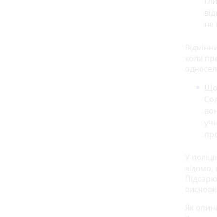
Гли
від
не 
Відмінн
коли пр
односел
Що 
Сол
вон
учн
про
У поліці
відомо,
Підозрюю
висновк
Як опин