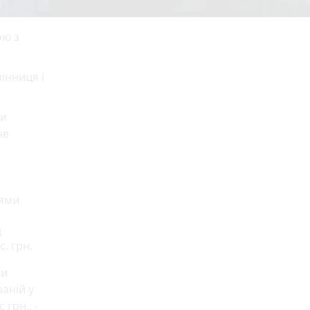
ою з
інниця і
ли
не
нями
д
. грн.
ли
аній у
грн., -