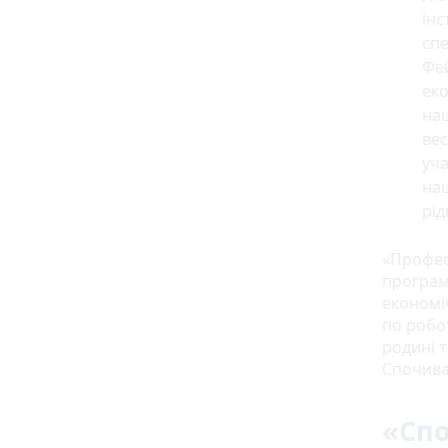
інс
спе
Фей
еко
наш
вес
уча
наш
рід
«Профес
програм
економіч
по робо
родині т
Спочивай
«Спо