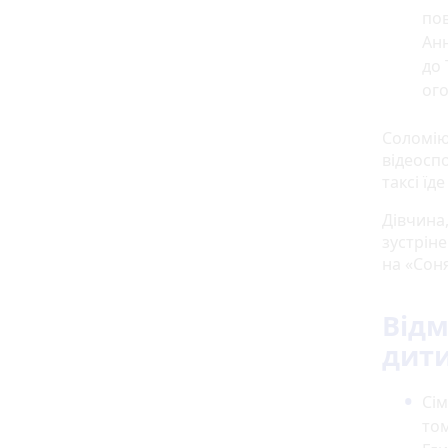
пов
Анн
до 
ого
Соломію
відеосп
таксі їд
Дівчина
зустрін
на «Соня
Відм
дит
Сім
том