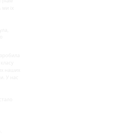
і (нам
 ми їх
ула,
ю
 зробила
 класу
их наших
и. У нас
 стало
.
.