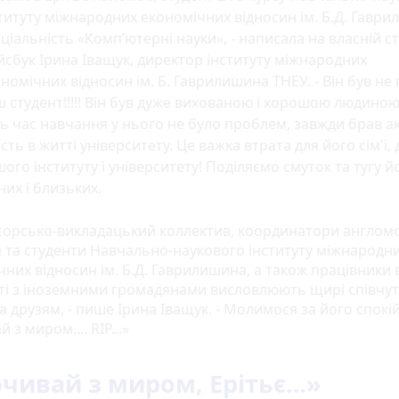
титуту міжнародних економічних відносин ім. Б.Д. Гаври
ціальність «Комп’ютерні науки», - написала на власній ст
сбук Ірина Іващук, директор інституту міжнародних
номічних відносин ім. Б. Гаврилишина ТНЕУ. - Він був не
 студент!!!!! Він був дуже вихованою і хорошою людиною!
ь час навчання у нього не було проблем, завжди брав а
сть в житті університету. Це важка втрата для його сім'ї, 
ого інституту і університету! Поділяємо смуток та тугу й
них і близьких.
орсько-викладацький коллектив, координатори англом
 та студенти Навчально-наукового інституту міжнародн
них відносин ім. Б.Д. Гаврилишина, а також працівники в
ті з іноземними громадянами висловлюють щирі співчут
а друзям, - пише Ірина Іващук. - Молимося за його спокій.
 з миром.... RIP...»
чивай з миром, Ерітьє…»