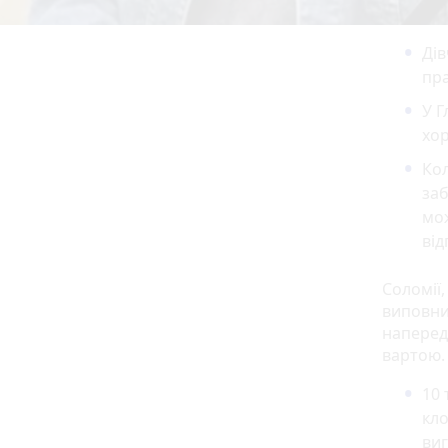
Дів
пра
У Г
хор
Кол
заб
мож
від
Соломії,
виповнит
наперед
вартою. 
10 
кло
виг