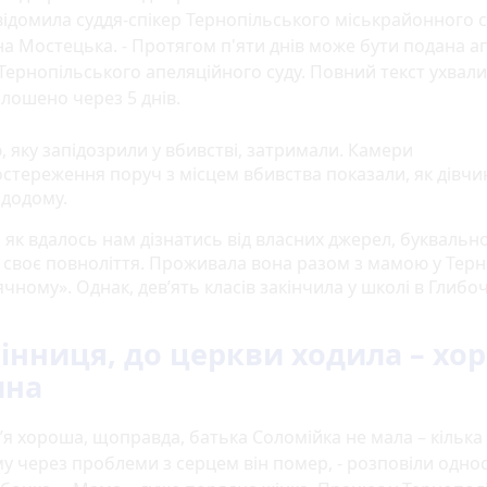
ідомила суддя-спікер Тернопільського міськрайонного с
а Мостецька. - Протягом п'яти днів може бути подана а
Тернопільського апеляційного суду. Повний текст ухвали
лошено через 5 днів.
, яку запідозрили у вбивстві, затримали. Камери
остереження поруч з місцем вбивства показали, як дівчи
е додому.
, як вдалось нам дізнатись від власних джерел, буквальн
е своє повноліття. Проживала вона разом з мамою у Терн
чному». Однак, дев’ять класів закінчила у школі в Глибоч
інниця, до церкви ходила – хо
ина
’я хороша, щоправда, батька Соломійка не мала – кілька
у через проблеми з серцем він помер, - розповіли однос