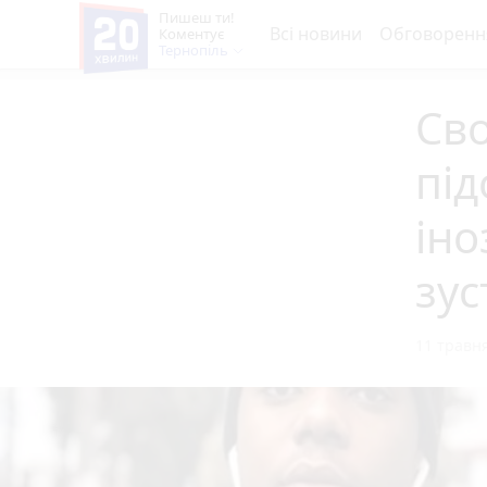
Пишеш ти!
Всі новини
Обговоренн
Коментує
Тернопіль
Сво
під
іно
зус
11 травня