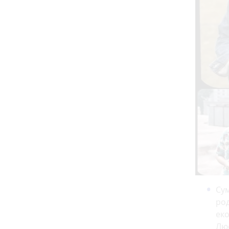
Сум
род
еко
Люс