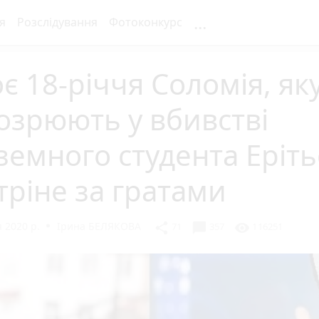
...
я
Розслідування
Фотоконкурс
є 18-річчя Соломія, як
озрюють у вбивстві
земного студента Еріть
тріне за гратами
 2020 р.
Ірина БЕЛЯКОВА
chat_bubble
share
visibility
71
357
116251