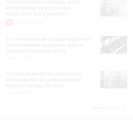
Після розголосу чоловіка, якого
мобілізували з відстрочкою,
відпустили. Але з умовою…
15
3 серпня 2026 р.
13-ти захисникам та двом видатним
тернополянам присвоїли звання
почесних громадян міста
Вчора о 10:50
15 років за вбивство випускниці:
апеляційний суд залишив вирок
Василю Гнатюку без змін
5 серпня 2026 р.
keyboard_arrow_right
Дивитись ще