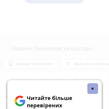
Новини Тернополя за сьогодні
Бренди Тернопілля
Звільнені з полон
15:00
Відновили роботу котельні на Тролейбусній
×
14:00
Готуємо дієтичний кабачковий брауні на 120
калорій
Читайте більше
перевірених
13:05
«Три години просиділи в коридорі»: мама