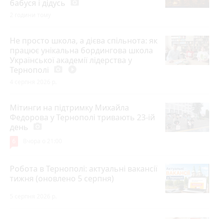
бабуся і дідусь
photo_camera
2 години тому
Не просто школа, а дієва спільнота: як
працює унікальна бордингова школа
Української академії лідерства у
Тернополі
photo_camera
play_circle_filled
4 серпня 2026 р.
Мітинги на підтримку Михайла
Федорова у Тернополі тривають 23-ій
день
photo_camera
6
Вчора о 21:00
Робота в Тернополі: актуальні вакансії
тижня (оновлено 5 серпня)
5 серпня 2026 р.