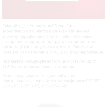
Слідчий відділ Управління СБ України в
Тернопільській області за ознаками вчинення
злочину, передбаченого ч.1 ст. 258-3 КК України
(створення терористичної групи чи терористичної
організації ) розшукується житель м. Слов’янськ
Кравцов Ігор Євгенович 07.08.1961 року народження.
Прикмети розшукуваного
: міцної статури, зріст
180-185см., волосся темне, з сивиною
Якщо комусь відоме місцеперебування
підозрюваного, звертайтеся за телефонами 067-352-
28-61, 0352-27-92-57, 0352-52-45-42.