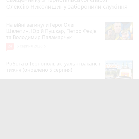
Олексію Николишину заборонили служіння
На війні загинули Герої Олег
Шелетин, Юрій Пушкар, Петро Федів
та Володимир Паламарчук
24
5 серпня 2026 р.
Робота в Тернополі: актуальні вакансії
тижня (оновлено 5 серпня)
20
5 серпня 2026 р.
Підтвердили загибель уродженця
Великоберезовицької громади
Дмитра Березка
17
6 серпня 2026 р.
Обірвалось життя Героя з Тернополя