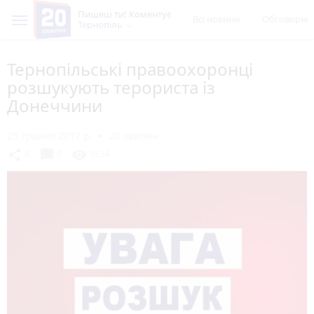
Пишеш ти! Коментує
Всі новини
Обговорен
Тернопіль
Тернопільські правоохоронці
розшукують терориста із
Донеччини
25 травня 2017 р.
20 хвилин
chat_bubble
share
visibility
8
0
1534