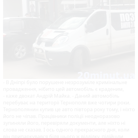
- В Дніпрі було порушене незрозуміле кримінальне
провадження, нібито цей автомобіль є краденим,
- каже двокат Андрій Майка. - Даний автомобіль
перебуває на території Тернополя вже чотири роки.
Тернополянин купив це авто півтора року тому, і ніхто
його не чіпав. Працівники поліції неодноразово
зупиняли його, перевіряли документи, але ніхто ні
слова не сказав. І ось одного прекрасного дня, коли
він припаркувався біля цього ж відділку, підійшли