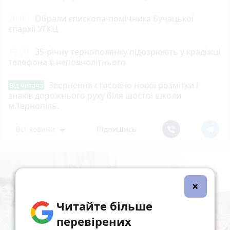
20:00
Обрали єпископа-помічника Бучацької
єпархії УГКЦ
19:00
35-річну тернополянку підозрюють у крадіжці
телефона в неповнолітнього
Звернення стосовно нової розмітки і
Від читача
знаків дорожнього руху біля шостої школи
м.Тернопіль.
Всі новини
Підпишись
×
Читайте більше
перевірених