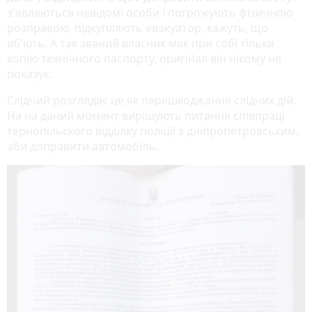
з'являються невідомі особи і погрожують фізичною
розправою, підкупляють евакуатор, кажуть, що
вб'ють. А так званий власник має при собі тільки
копію технічного паспорту, оригінал він нікому не
показує.
Слідчий розглядає це як перешкоджання слідчих дій.
На на даний момент вирішують питання співпраці
тернопільского відділку поліції з дніпропетровським,
аби доправити автомобіль.