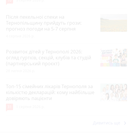
10
3 серпня 2026 р.
Після пекельної спеки на
Тернопільщину прийдуть грози:
прогноз погоди на 5-7 серпня
4 серпня 2026 р.
Розвиток дітей у Тернополі 2026:
огляд гуртків, секцій, клубів та студій
(партнерський проєкт)
28 липня 2026 р.
Топ-15 сімейних лікарів Тернополя за
кількістю декларацій: кому найбільше
довіряють пацієнти
31
1 серпня 2026 р.
keyboard_arrow_right
Дивитись ще