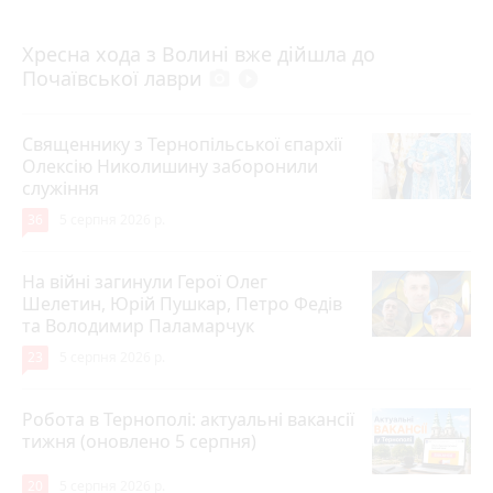
4 серпня 2026 р.
Хресна хода з Волині вже дійшла до
Почаївської лаври
photo_camera
play_circle_filled
Священнику з Тернопільської єпархії
Олексію Николишину заборонили
служіння
36
5 серпня 2026 р.
На війні загинули Герої Олег
Шелетин, Юрій Пушкар, Петро Федів
та Володимир Паламарчук
23
5 серпня 2026 р.
Робота в Тернополі: актуальні вакансії
тижня (оновлено 5 серпня)
20
5 серпня 2026 р.