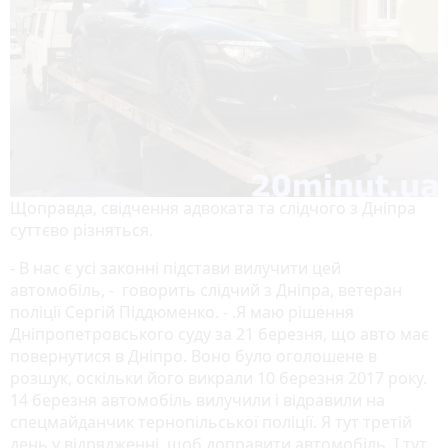
Щоправда, свідчення адвоката та слідчого з Дніпра
суттєво різняться.
- В нас є усі законні підстави вилучити цей
автомобіль, - говорить слідчий з Дніпра, ветеран
поліції Сергій Піддюменко. - .Я маю рішення
Дніпропетровського суду за 21 березня, що авто має
повернутися в Дніпро. Воно було оголошене в
розшук, оскільки його викрали 10 березня 2017 року.
14 березня автомобіль вилучили і відравили на
спецмайданчик тернопільської поліції. Я тут третій
день у відрядженні, щоб доправити автомобіль. І тут