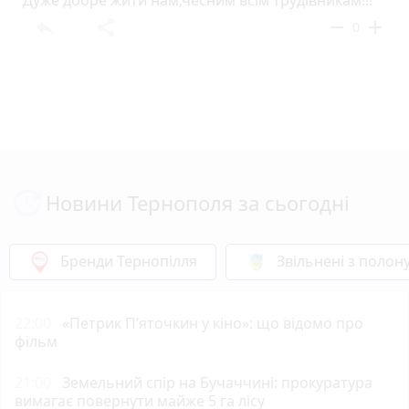
Дуже добре жити нам,чесним всім трудівникам!!!
reply
share
remove
add
0
Новини Тернополя за сьогодні
Бренди Тернопілля
Звільнені з полон
22:00
«Петрик П’яточкин у кіно»: що відомо про
фільм
21:00
Земельний спір на Бучаччині: прокуратура
вимагає повернути майже 5 га лісу