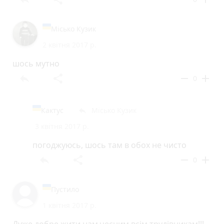
Місько Кузик
2 квітня 2017 р.
шось мутно
reply
share
remove
add
0
Кактус
Місько Кузик
reply
3 квітня 2017 р.
погоджуюсь, шось там в обох не чисто
reply
share
remove
add
0
Пустило
1 квітня 2017 р.