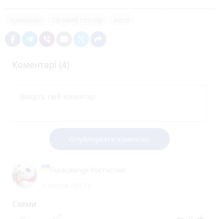
кримінал
Правий сектор
Авто
Коментарі (4)
Опублікувати коментар
Герасимчук Ростислав
3 квітня 2017 р.
Схеми
reply
share
remove
add
0