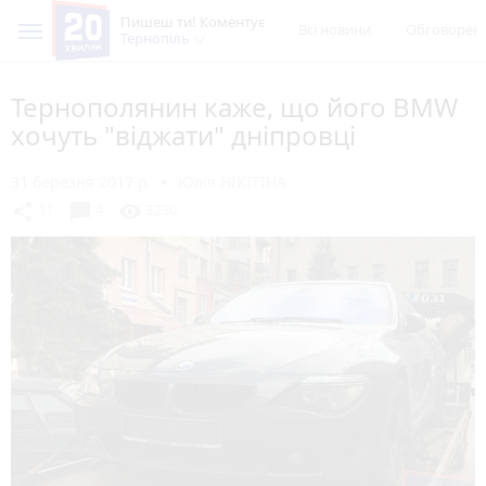
Пишеш ти! Коментує
Всі новини
Обговорен
Тернопіль
Тернополянин каже, що його BMW
хочуть "віджати" дніпровці
31 березня 2017 р.
Юлія НІКІТІНА
chat_bubble
share
visibility
11
4
3230