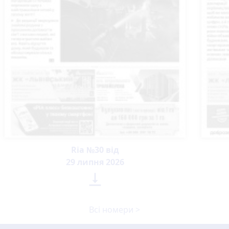
Ria №30 від
29 липня 2026

Всі номери >