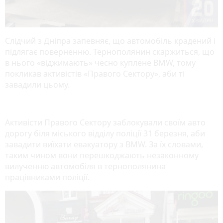
Слідчий з Дніпра запевняє, що автомобіль крадений і
підлягає поверненню. Тернополянин скаржиться, що
в нього «віджимають» чесно куплене BMW, тому
покликав активістів «Правого Сектору», аби ті
завадили цьому.
Активісти Правого Сектору заблокували своїм авто
дорогу біля міського відділу поліції 31 березня, аби
завадити виїхати евакуатору з BMW. За їх словами,
таким чином вони перешкоджають незаконному
вилученню автомобіля в тернополянина
працівниками поліції.