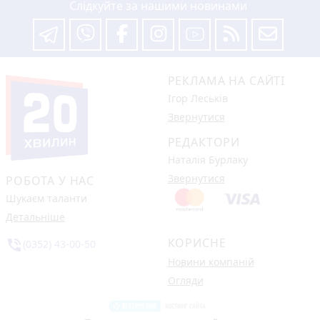
Слідкуйте за нашими новинами
РЕКЛАМА НА САЙТІ
Ігор Леськів
Звернутися
РЕДАКТОРИ
Наталія Бурлаку
Звернутися
РОБОТА У НАС
Шукаєм таланти
Детальніше
КОРИСНЕ
phone_in_talk
(0352) 43-00-50
Новини компаній
Огляди