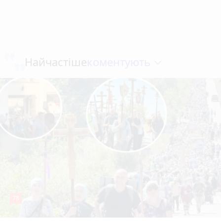
коментують
Найчастіше
78