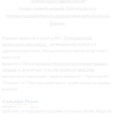
Правила користування сайтом
Умови і правила надання платного доступу
Рекламна політика проєкту «Інтерактивна мапа локальних
брендів»
Редакція керується в своїй роботі
"Кодексом етики
українського журналіста"
, затвердженим Комісією з
журналістської етики. Поскаржитись на матеріал до Комісії
можна
тут
Видання є членом
Асоціації Незалежні регіональні видавці
України
та Всесвітньої асоціації видавців
WAN-IFRA
Матеріали з позначками "Новини компаній", "Прес-служба",
"Реклама" та "Партнерський проєкт" опубліковані на правах
реклами.
Здійснено за підтримки програми «Сильніші разом: Медіа та