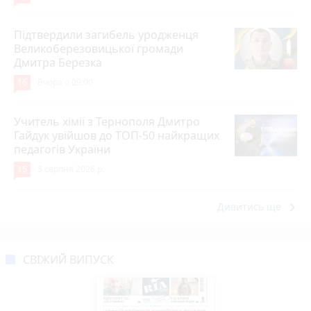
Підтвердили загибель уродженця
Великоберезовицької громади
Дмитра Березка
16
Вчора о 09:00
Учитель хімії з Тернополя Дмитро
Гайдук увійшов до ТОП-50 найкращих
педагогів України
15
5 серпня 2026 р.
keyboard_arrow_right
Дивитись ще
СВІЖИЙ ВИПУСК