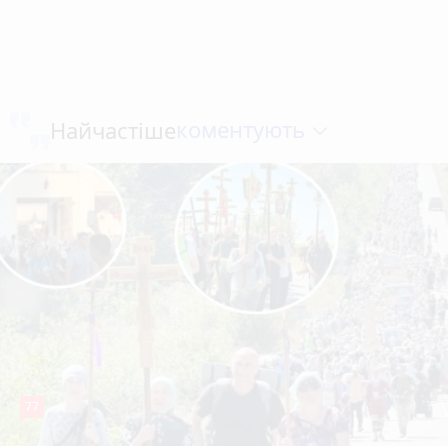
коментують
Найчастіше
77