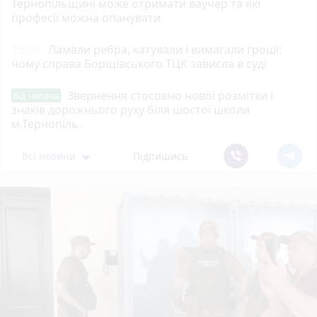
Тернопільщині може отримати ваучер та які
професії можна опанувати
19:05
Ламали ребра, катували і вимагали гроші:
чому справа Борщівського ТЦК зависла в суді
Звернення стосовно нової розмітки і
Від читача
знаків дорожнього руху біля шостої школи
м.Тернопіль.
Всі новини
Підпишись