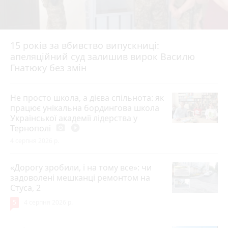
15 років за вбивство випускниці:
апеляційний суд залишив вирок Василю
Гнатюку без змін
Не просто школа, а дієва спільнота: як
працює унікальна бордингова школа
Української академії лідерства у
Тернополі
photo_camera
play_circle_filled
4 серпня 2026 р.
«Дорогу зробили, і на тому все»: чи
задоволені мешканці ремонтом на
Стуса, 2
5
4 серпня 2026 р.