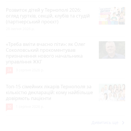
Розвиток дітей у Тернополі 2026:
огляд гуртків, секцій, клубів та студій
(партнерський проєкт)
28 липня 2026 р.
«Треба вміти вчасно піти»: як Олег
Соколовський прокоментував
призначення нового начальника
управління ЖКГ
24
3 серпня 2026 р.
Топ-15 сімейних лікарів Тернополя за
кількістю декларацій: кому найбільше
довіряють пацієнти
30
1 серпня 2026 р.
keyboard_arrow_right
Дивитись ще