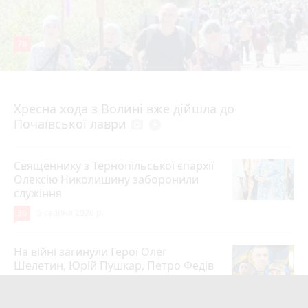
78
4 серпня 2026 р.
Хресна хода з Волині вже дійшла до
Почаївської лаври
photo_camera
play_circle_filled
Священнику з Тернопільської єпархії
Олексію Николишину заборонили
служіння
36
5 серпня 2026 р.
На війні загинули Герої Олег
Шелетин, Юрій Пушкар, Петро Федів
та Володимир Паламарчук
24
5 серпня 2026 р.