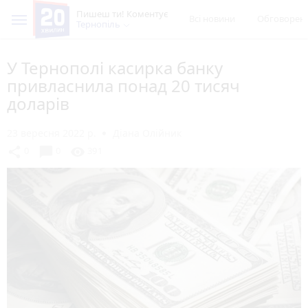
Пишеш ти! Коментує
Всі новини
Обговорен
Тернопіль
У Тернополі касирка банку
привласнила понад 20 тисяч
доларів
23 вересня 2022 р.
Діана Олійник
chat_bubble
share
visibility
0
0
391