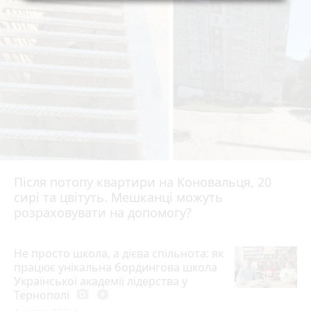
Після потопу квартири на Коновальця, 20
сирі та цвітуть. Мешканці можуть
розраховувати на допомогу?
Не просто школа, а дієва спільнота: як
працює унікальна бордингова школа
Української академії лідерства у
Тернополі
photo_camera
play_circle_filled