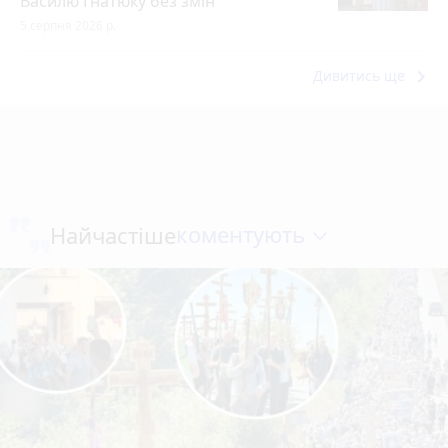
Василю Гнатюку без змін
5 серпня 2026 р.
keyboard_arrow_right
Дивитись ще
коментують
Найчастіше