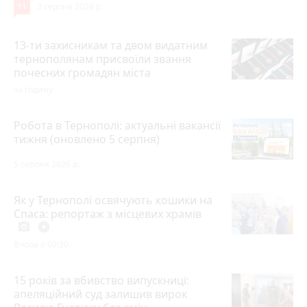
11
3 серпня 2026 р.
13-ти захисникам та двом видатним
тернополянам присвоїли звання
почесних громадян міста
за годину
Робота в Тернополі: актуальні вакансії
тижня (оновлено 5 серпня)
5 серпня 2026 р.
Як у Тернополі освячують кошики на
Спаса: репортаж з місцевих храмів
photo_camera
play_circle_filled
Вчора о 09:30
15 років за вбивство випускниці:
апеляційний суд залишив вирок