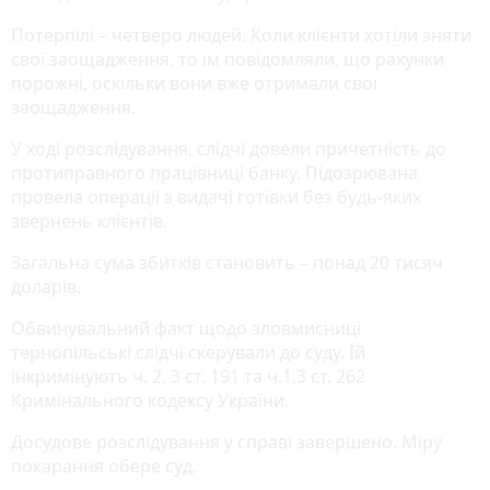
Потерпілі – четверо людей. Коли клієнти хотіли зняти
свої заощадження, то їм повідомляли, що рахунки
порожні, оскільки вони вже отримали свої
заощадження.
У ході розслідування, слідчі довели причетність до
протиправного працівниці банку. Підозрювана
провела операції з видачі готівки без будь-яких
звернень клієнтів.
Загальна сума збитків становить – понад 20 тисяч
доларів.
Обвинувальний факт щодо зловмисниці
тернопільські слідчі скерували до суду. Їй
інкримінують ч. 2, 3 ст. 191 та ч.1,3 ст. 262
Кримінального кодексу України.
Досудове розслідування у справі завершено. Міру
покарання обере суд.