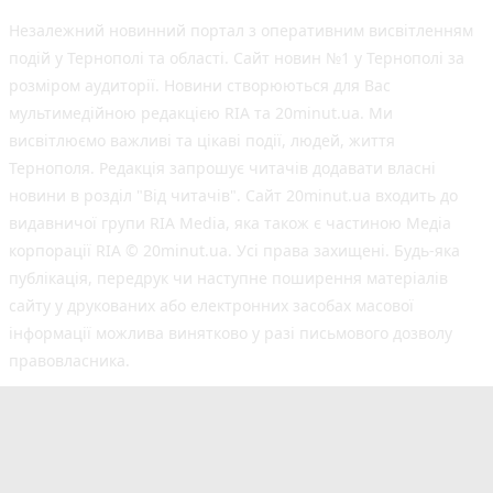
Незалежний новинний портал з оперативним висвітленням
подій у Тернополі та області. Сайт новин №1 у Тернополі за
розміром аудиторії. Новини створюються для Вас
мультимедійною редакцією RIA та 20minut.ua. Ми
висвітлюємо важливі та цікаві події, людей, життя
Тернополя. Редакція запрошує читачів додавати власні
новини в розділ "Від читачів". Сайт 20minut.ua входить до
видавничої групи RIA Media, яка також є частиною Медіа
корпорації RIA © 20minut.ua. Усі права захищені. Будь-яка
публiкацiя, передрук чи наступне поширення матеріалів
сайту у друкованих або електронних засобах масової
інформації можлива винятково у разі письмового дозволу
правовласника.
©2017-2025 20minut.ua
вул. Дубовецька, буд. 1-б, м. Тернопіль, 46001;
[email protected]
Cуб'єкт у сфері онлайн-медіа; ідентифікатор медіа
- R40-05634.