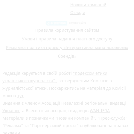
Новини компаній
Огляди
Правила користування сайтом
Умови і правила надання платного доступу
Рекламна політика проєкту «Інтерактивна мапа локальних
брендів»
Редакція керується в своїй роботі
"Кодексом етики
українського журналіста"
, затвердженим Комісією з
журналістської етики. Поскаржитись на матеріал до Комісії
можна
тут
Видання є членом
Асоціації Незалежні регіональні видавці
України
та Всесвітньої асоціації видавців
WAN-IFRA
Матеріали з позначками "Новини компаній", "Прес-служба",
"Реклама" та "Партнерський проєкт" опубліковані на правах
реклами.