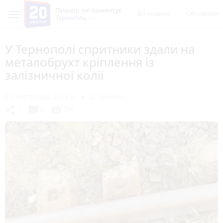
Пишеш ти! Коментує
Всі новини
Обговорен
Тернопіль
У Тернополі спритники здали на
металобрухт кріплення із
залізничної колії
15 листопада 2019 р.
20 хвилин
chat_bubble
share
visibility
1
0
236