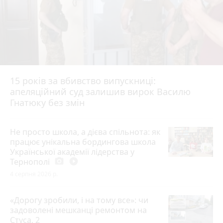
15 років за вбивство випускниці:
апеляційний суд залишив вирок Василю
Гнатюку без змін
Не просто школа, а дієва спільнота: як
працює унікальна бордингова школа
Української академії лідерства у
Тернополі
photo_camera
play_circle_filled
4 серпня 2026 р.
«Дорогу зробили, і на тому все»: чи
задоволені мешканці ремонтом на
Стуса, 2