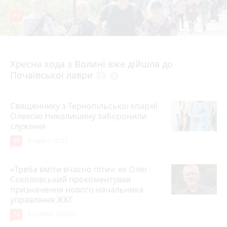
77
4 серпня 2026 р.
Хресна хода з Волині вже дійшла до
Почаївської лаври
photo_camera
play_circle_filled
Священнику з Тернопільської єпархії
Олексію Николишину заборонили
служіння
35
Вчора о 10:53
«Треба вміти вчасно піти»: як Олег
Соколовський прокоментував
призначення нового начальника
управління ЖКГ
24
3 серпня 2026 р.