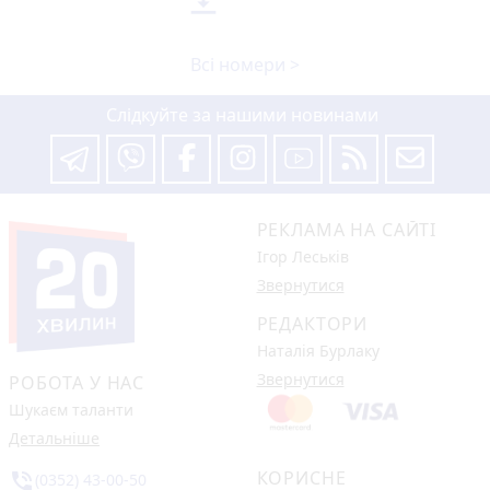

Всі номери >
Слідкуйте за нашими новинами
РЕКЛАМА НА САЙТІ
Ігор Леськів
Звернутися
РЕДАКТОРИ
Наталія Бурлаку
Звернутися
РОБОТА У НАС
Шукаєм таланти
Детальніше
КОРИСНЕ
phone_in_talk
(0352) 43-00-50