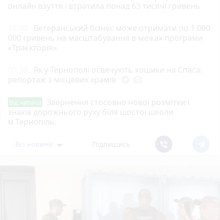
онлайн взуття і втратила понад 63 тисячі гривень
10:00
Ветеранський бізнес може отримати по 1 000
000 гривень на масштабування в межах програми
«Траєкторія»
09:30
Як у Тернополі освячують кошики на Спаса:
репортаж з місцевих храмів
play_circle_filled
photo_camera
Звернення стосовно нової розмітки і
Від читача
знаків дорожнього руху біля шостої школи
м.Тернопіль.
Всі новини
Підпишись