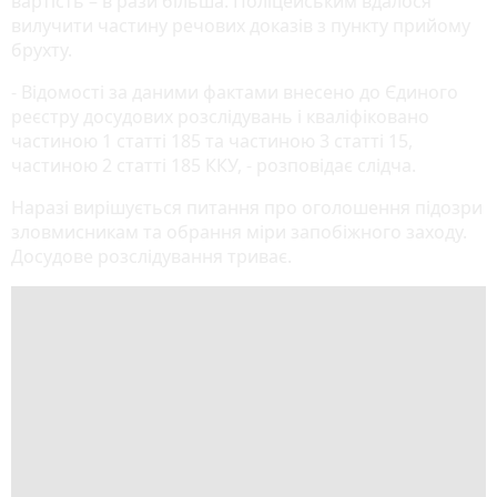
вартість – в рази більша. Поліцейським вдалося
вилучити частину речових доказів з пункту прийому
брухту.
- Відомості за даними фактами внесено до Єдиного
реєстру досудових розслідувань і кваліфіковано
частиною 1 статті 185 та частиною 3 статті 15,
частиною 2 статті 185 ККУ, - розповідає слідча.
Наразі вирішується питання про оголошення підозри
зловмисникам та обрання міри запобіжного заходу.
Досудове розслідування триває.