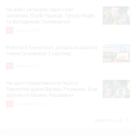
На війні загинули Герої Олег
Шелетин, Юрій Пушкар, Петро Федів
та Володимир Паламарчук
22
Вчора о 09:00
Робота в Тернополі: актуальні вакансії
тижня (оновлено 5 серпня)
20
Вчора о 14:13
На щиті повертаються Герої з
Тернопільщини Василь Романюк, Ігор
Шулим та Василь Ришкевич
12
4 серпня 2026 р.
keyboard_arrow_right
Дивитись ще