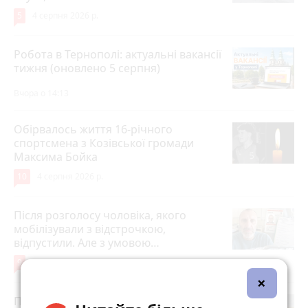
5
4 серпня 2026 р.
Робота в Тернополі: актуальні вакансії
тижня (оновлено 5 серпня)
Вчора о 14:13
Обірвалось життя 16-річного
спортсмена з Козівської громади
Максима Бойка
10
4 серпня 2026 р.
Після розголосу чоловіка, якого
мобілізували з відстрочкою,
відпустили. Але з умовою…
9
3 серпня 2026 р.
×
Після пекельної спеки на