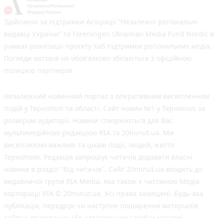
Здійснено за підтримки Асоціації “Незалежні регіональні
видавці України” та Foreningen Ukrainian Media Fund Nordic в
рамках реалізації проєкту Хаб підтримки регіональних медіа.
Погляди авторів не обов'язково збігаються з офіційною
позицією партнерів
Незалежний новинний портал з оперативним висвітленням
подій у Тернополі та області. Сайт новин №1 у Тернополі за
розміром аудиторії. Новини створюються для Вас
мультимедійною редакцією RIA та 20minut.ua. Ми
висвітлюємо важливі та цікаві події, людей, життя
Тернополя. Редакція запрошує читачів додавати власні
новини в розділ "Від читачів". Сайт 20minut.ua входить до
видавничої групи RIA Media, яка також є частиною Медіа
корпорації RIA © 20minut.ua. Усі права захищені. Будь-яка
публiкацiя, передрук чи наступне поширення матеріалів
сайту у друкованих або електронних засобах масової