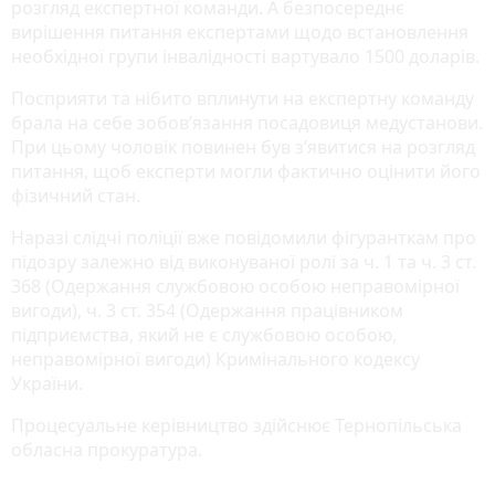
розгляд експертної команди. А безпосереднє
вирішення питання експертами щодо встановлення
необхідної групи інвалідності вартувало 1500 доларів.
Посприяти та нібито вплинути на експертну команду
брала на себе зобов’язання посадовиця медустанови.
При цьому чоловік повинен був з’явитися на розгляд
питання, щоб експерти могли фактично оцінити його
фізичний стан.
Наразі слідчі поліції вже повідомили фігуранткам про
підозру залежно від виконуваної ролі за ч. 1 та ч. 3 ст.
368 (Одержання службовою особою неправомірної
вигоди), ч. 3 ст. 354 (Одержання працівником
підприємства, який не є службовою особою,
неправомірної вигоди) Кримінального кодексу
України.
Процесуальне керівництво здійснює Тернопільська
обласна прокуратура.