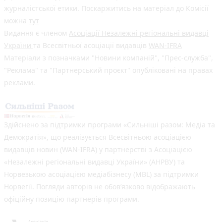
журналістської етики. Поскаржитись на матеріал до Комісії
можна
тут
Видання є членом
Асоціації Незалежні регіональні видавці
України
та Всесвітньої асоціації видавців
WAN-IFRA
Матеріали з позначками "Новини компаній", "Прес-служба",
"Реклама" та "Партнерський проєкт" опубліковані на правах
реклами.
Здійснено за підтримки програми «Сильніші разом: Медіа та
Демократія», що реалізується Всесвітньою асоціацією
видавців новин (WAN-IFRA) у партнерстві з Асоціацією
«Незалежні регіональні видавці України» (АНРВУ) та
Норвезькою асоціацією медіабізнесу (MBL) за підтримки
Норвегії. Погляди авторів не обов’язково відображають
офіційну позицію партнерів програми.