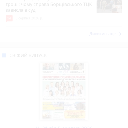
гроші: чому справа Борщівського ТЦК
зависла в суді
14
5 серпня 2026 р.
keyboard_arrow_right
Дивитись ще
СВІЖИЙ ВИПУСК