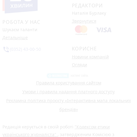
РЕДАКТОРИ
Наталія Бурлаку
Звернутися
РОБОТА У НАС
Шукаєм таланти
Детальніше
КОРИСНЕ
phone_in_talk
(0352) 43-00-50
Новини компаній
Огляди
Правила користування сайтом
Умови і правила надання платного доступу
Рекламна політика проєкту «Інтерактивна мапа локальних
брендів»
Редакція керується в своїй роботі
"Кодексом етики
українського журналіста"
, затвердженим Комісією з