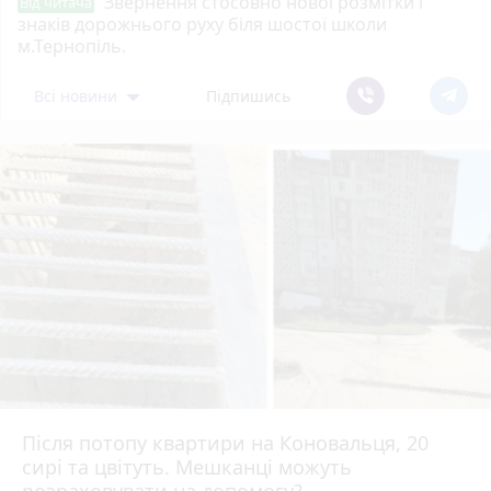
Звернення стосовно нової розмітки і
Від читача
знаків дорожнього руху біля шостої школи
м.Тернопіль.
Всі новини
Підпишись
Після потопу квартири на Коновальця, 20
сирі та цвітуть. Мешканці можуть
розраховувати на допомогу?