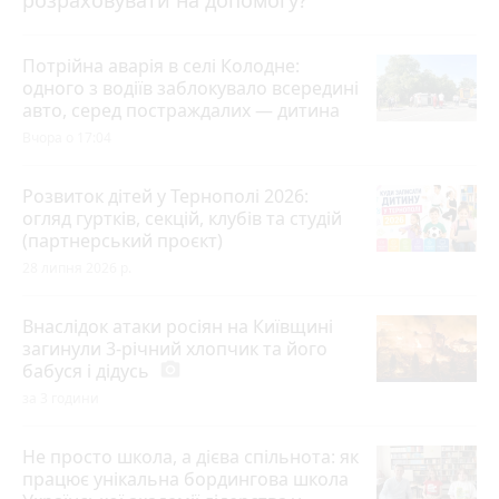
Потрійна аварія в селі Колодне:
одного з водіїв заблокувало всередині
авто, серед постраждалих — дитина
Вчора о 17:04
Розвиток дітей у Тернополі 2026:
огляд гуртків, секцій, клубів та студій
(партнерський проєкт)
28 липня 2026 р.
Внаслідок атаки росіян на Київщині
загинули 3-річний хлопчик та його
бабуся і дідусь
photo_camera
за 3 години
Не просто школа, а дієва спільнота: як
працює унікальна бордингова школа