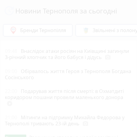
Новини Тернополя за сьогодні
Бренди Тернопілля
Звільнені з полон
09:48
Внаслідок атаки росіян на Київщині загинули
3-річний хлопчик та його бабуся і дідусь
photo_camera
09:00
Обірвалось життя Героя з Тернополя Богдана
Сосінського
22:00
Подарував життя після смерті: в Охматдиті
коридором пошани провели маленького донора
play_circle_filled
21:00
Мітинги на підтримку Михайла Федорова у
Тернополі тривають 23-ій день
photo_camera