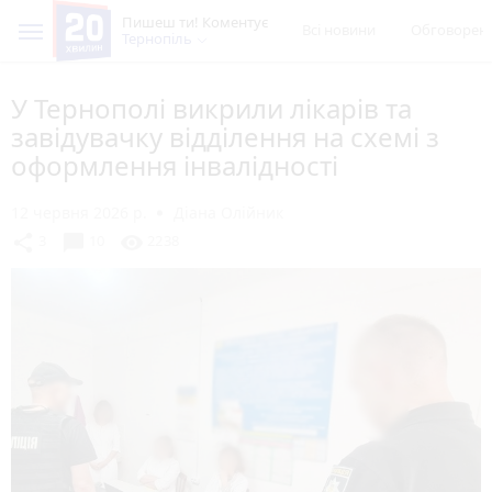
Пишеш ти! Коментує
Всі новини
Обговорен
Тернопіль
У Тернополі викрили лікарів та
завідувачку відділення на схемі з
оформлення інвалідності
12 червня 2026 р.
Діана Олійник
chat_bubble
share
visibility
3
10
2238