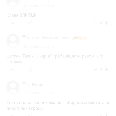
13 червня 2026 р.
Слава ВЛК ТЦК!
reply
share
remove
add
0
Патрійот із Вашінгтону😎😁👋
12 червня 2026 р.
Це жах. Таких "лікарів" треба вішати, разом із їх
сім'ями
reply
share
remove
add
0
Віктор
12 червня 2026 р.
Секта православних лікарів забирали домівки, а ні
поки тільки гроші
reply
share
remove
add
0