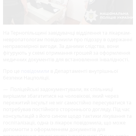
На Тернопільщині завідувачці відділення та лікаркам-
невропатологам повідомили про підозру в одержанні
неправомірної вигоди. За даними слідства, вони
фігурують у схемі отримання грошей за оформлення
медичних документів для встановлення інвалідності.
Про це
повідомили
в Департаменті внутрішньої
безпеки Нацполіції.
— Поліцейські задокументували, як спільниці
вирішили збагатитися на чоловікові, який через
пережитий інсульт не міг самостійно пересуватися та
потребував постійного стороннього догляду. Під час
консультацій з його сином щодо тактики лікування та
госпіталізації, одна із лікарок повідомила, що може
допомогти з оформленням документів для
встановлення другої групи інвалідності. Однак окрім