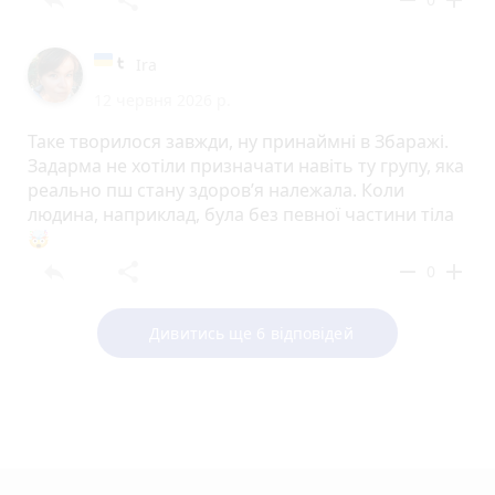
Ira
12 червня 2026 р.
Таке творилося завжди, ну принаймні в Збаражі.
Задарма не хотіли призначати навіть ту групу, яка
реально пш стану здоров’я належала. Коли
людина, наприклад, була без певної частини тіла
🤯
reply
share
remove
add
0
Дивитись ще 6 відповідей