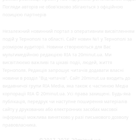
Погляди авторів не обов'язково збігаються з офіційною
позицією партнерів
Незалежний новинний портал з оперативним висвітленням
подій у Тернополі та області. Сайт новин №1 у Тернополі за
розміром аудиторії. Новини створюються для Вас
мультимедійною редакцією RIA та 20minut.ua. Ми
висвітлюємо важливі та цікаві події, людей, життя
Тернополя. Редакція запрошує читачів додавати власні
новини в розділ "Від читачів". Сайт 20minut.ua входить до
видавничої групи RIA Media, яка також є частиною Медіа
корпорації RIA © 20minut.ua. Усі права захищені. Будь-яка
публiкацiя, передрук чи наступне поширення матеріалів
сайту у друкованих або електронних засобах масової
інформації можлива винятково у разі письмового дозволу
правовласника.