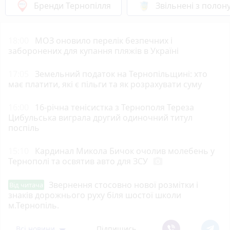
Бренди Тернопілля
Звільнені з полон
18:00
МОЗ оновило перелік безпечних і
заборонених для купання пляжів в Україні
17:05
Земельний податок на Тернопільщині: хто
має платити, які є пільги та як розрахувати суму
16:00
16-річна тенісистка з Тернополя Тереза
Цибульська виграла другий одиночний титул
поспіль
15:10
Кардинал Микола Бичок очолив молебень у
Тернополі та освятив авто для ЗСУ
photo_camera
Звернення стосовно нової розмітки і
Від читача
знаків дорожнього руху біля шостої школи
м.Тернопіль.
Всі новини
Підпишись