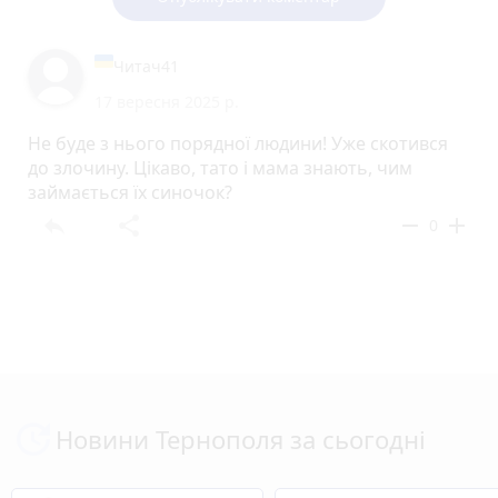
Читач41
17 вересня 2025 р.
Не буде з нього порядної людини! Уже скотився
до злочину. Цікаво, тато і мама знають, чим
займається їх синочок?
reply
share
remove
add
0
Новини Тернополя за сьогодні