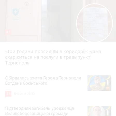
47
«Три години просиділи в коридорі»: мама
Вчора о 13:05
скаржиться на послуги в травмпункті
Тернополя
Обірвалось життя Героя з Тернополя
Богдана Сосінського
21
Вчора о 09:00
Підтвердили загибель уродженця
Великоберезовицької громади