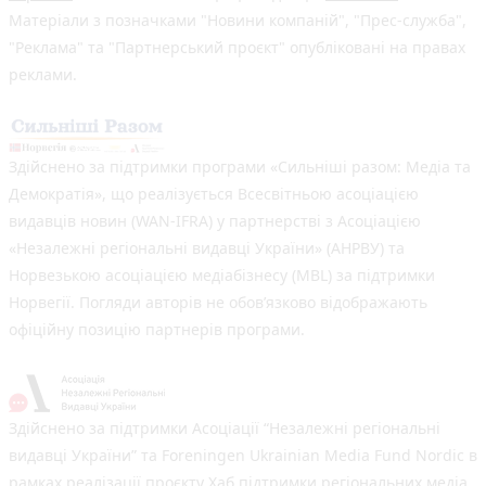
Матеріали з позначками "Новини компаній", "Прес-служба",
"Реклама" та "Партнерський проєкт" опубліковані на правах
реклами.
Здійснено за підтримки програми «Сильніші разом: Медіа та
Демократія», що реалізується Всесвітньою асоціацією
видавців новин (WAN-IFRA) у партнерстві з Асоціацією
«Незалежні регіональні видавці України» (АНРВУ) та
Норвезькою асоціацією медіабізнесу (MBL) за підтримки
Норвегії. Погляди авторів не обов’язково відображають
офіційну позицію партнерів програми.
Здійснено за підтримки Асоціації “Незалежні регіональні
видавці України” та Foreningen Ukrainian Media Fund Nordic в
рамках реалізації проєкту Хаб підтримки регіональних медіа.