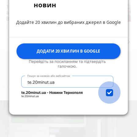
новин
15 років за вбивство випускниці:
апеляційний суд залишив вирок
Василю Гнатюку без змін
Додайте 20 хвилин до вибраних джерел в Google
5 серпня 2026 р.
keyboard_arrow_right
Дивитись ще
ДОДАТИ 20 ХВИЛИН В GOOGLE
коментують
Найчастіше