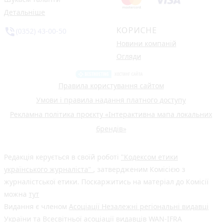
Детальніше
КОРИСНЕ
phone_in_talk
(0352) 43-00-50
Новини компаній
Огляди
Правила користування сайтом
Умови і правила надання платного доступу
Рекламна політика проєкту «Інтерактивна мапа локальних
брендів»
Редакція керується в своїй роботі
"Кодексом етики
українського журналіста"
, затвердженим Комісією з
журналістської етики. Поскаржитись на матеріал до Комісії
можна
тут
Видання є членом
Асоціації Незалежні регіональні видавці
України
та Всесвітньої асоціації видавців
WAN-IFRA