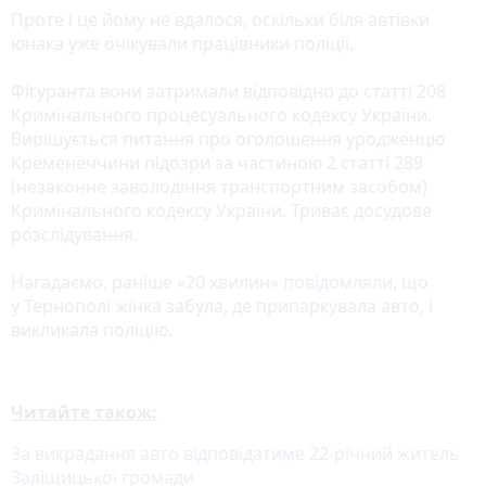
Проте і це йому не вдалося, оскільки біля автівки
юнака уже очікували працівники поліції.
Фігуранта вони затримали відповідно до статті 208
Кримінального процесуального кодексу України.
Вирішується питання про оголошення уродженцю
Кременеччини підозри за частиною 2 статті 289
(незаконне заволодіння транспортним засобом)
Кримінального кодексу України. Триває досудове
розслідування.
Нагадаємо, раніше «20 хвилин»
повідомляли
, що
у Тернополі жінка забула, де припаркувала авто, і
викликала поліцію.
Читайте також:
За викрадання авто відповідатиме 22-річний житель
Заліщицької громади