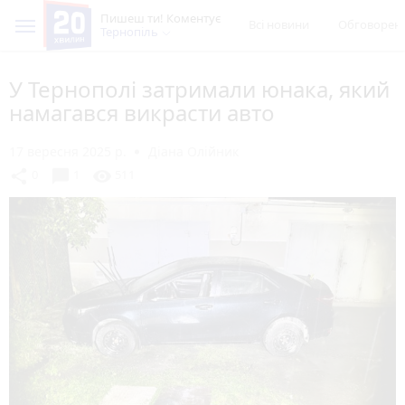
Пишеш ти! Коментує
Всі новини
Обговорен
Тернопіль
У Тернополі затримали юнака, який
намагався викрасти авто
17 вересня 2025 р.
Діана Олійник
chat_bubble
share
visibility
0
1
511