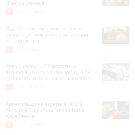
Дмитра Березка
17
6 серпня 2026 р.
Вдарив поліцейського гирею по
голові. Суд конфіскував металевий
спортінвентар
15
Вчора о 20:03
Рівень середньої зарплати на
Тернопільщині у червні зріс на 9,7%:
де платять найбільше та найменше
13
6 серпня 2026 р.
Тернопільщина втратила Героїв
Михайла Скоробогатого та Івана
Карабаника
10
7 серпня 2026 р.