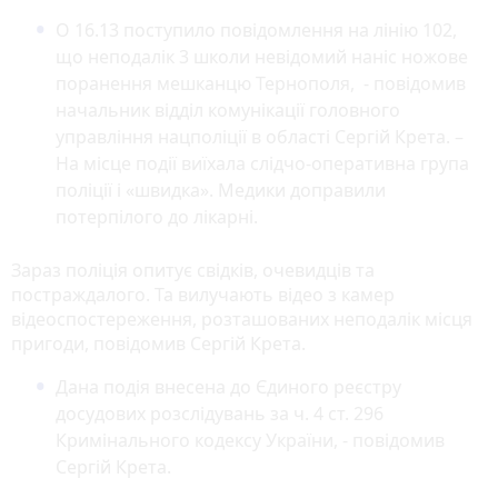
О 16.13 поступило повідомлення на лінію 102,
що неподалік 3 школи невідомий наніс ножове
поранення мешканцю Тернополя, - повідомив
начальник відділ комунікації головного
управління нацполіції в області Сергій Крета. –
На місце події виїхала слідчо-оперативна група
поліції і «швидка». Медики доправили
потерпілого до лікарні.
Зараз поліція опитує свідків, очевидців та
постраждалого. Та вилучають відео з камер
відеоспостереження, розташованих неподалік місця
пригоди, повідомив Сергій Крета.
Дана подія внесена до Єдиного реєстру
досудових розслідувань за ч. 4 ст. 296
Кримінального кодексу України, - повідомив
Сергій Крета.