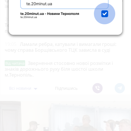
єдину платформу сервісів і знижок для ветеранів та
їхніх родин
20:00
До 33 280 грн на навчання: хто на
Тернопільщині може отримати ваучер та які
професії можна опанувати
19:05
Ламали ребра, катували і вимагали гроші:
чому справа Борщівського ТЦК зависла в суді
Звернення стосовно нової розмітки і
Від читача
знаків дорожнього руху біля шостої школи
м.Тернопіль.
Всі новини
Підпишись