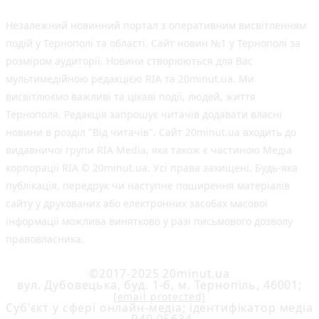
Незалежний новинний портал з оперативним висвітленням
подій у Тернополі та області. Сайт новин №1 у Тернополі за
розміром аудиторії. Новини створюються для Вас
мультимедійною редакцією RIA та 20minut.ua. Ми
висвітлюємо важливі та цікаві події, людей, життя
Тернополя. Редакція запрошує читачів додавати власні
новини в розділ "Від читачів". Сайт 20minut.ua входить до
видавничої групи RIA Media, яка також є частиною Медіа
корпорації RIA © 20minut.ua. Усі права захищені. Будь-яка
публiкацiя, передрук чи наступне поширення матеріалів
сайту у друкованих або електронних засобах масової
інформації можлива винятково у разі письмового дозволу
правовласника.
©2017-2025 20minut.ua
вул. Дубовецька, буд. 1-б, м. Тернопіль, 46001;
[email protected]
Cуб'єкт у сфері онлайн-медіа; ідентифікатор медіа