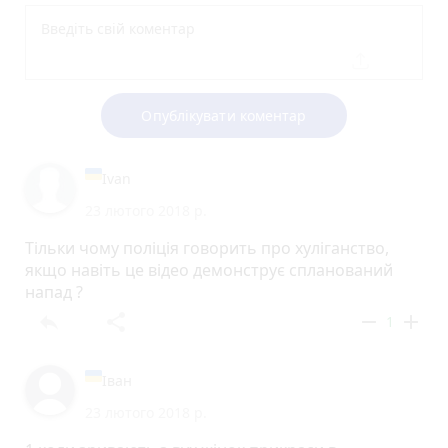
Опублікувати коментар
Ivan
23 лютого 2018 р.
Тільки чому поліція говорить про хуліганство,
якщо навіть це відео демонструє спланований
напад ?
reply
share
remove
add
1
Іван
23 лютого 2018 р.