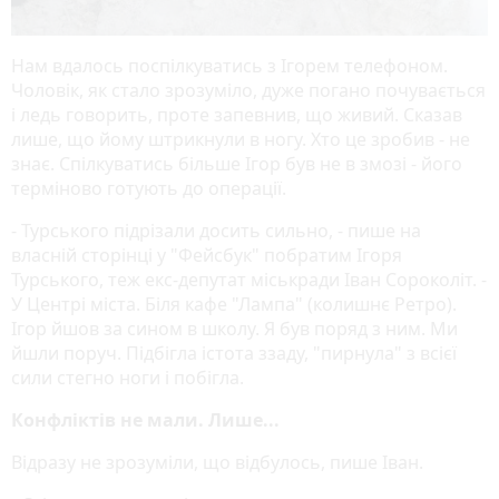
Нам вдалось поспілкуватись з Ігорем телефоном.
Чоловік, як стало зрозуміло, дуже погано почувається
і ледь говорить, проте запевнив, що живий. Сказав
лише, що йому штрикнули в ногу. Хто це зробив - не
знає. Спілкуватись більше Ігор був не в змозі - його
терміново готують до операції.
- Турського підрізали досить сильно, - пише на
власній сторінці у "Фейсбук" побратим Ігоря
Турського, теж екс-депутат міськради Іван Сороколіт. -
У Центрі міста. Біля кафе "Лампа" (колишнє Ретро).
Ігор йшов за сином в школу. Я був поряд з ним. Ми
йшли поруч. Підбігла істота ззаду, "пирнула" з всієї
сили стегно ноги і побігла.
Конфліктів не мали. Лише...
Відразу не зрозуміли, що відбулось, пише Іван.