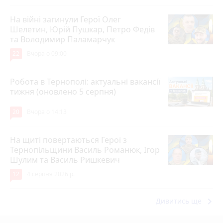
На війні загинули Герої Олег
Шелетин, Юрій Пушкар, Петро Федів
та Володимир Паламарчук
22
Вчора о 09:00
Робота в Тернополі: актуальні вакансії
тижня (оновлено 5 серпня)
20
Вчора о 14:13
На щиті повертаються Герої з
Тернопільщини Василь Романюк, Ігор
Шулим та Василь Ришкевич
12
4 серпня 2026 р.
keyboard_arrow_right
Дивитись ще