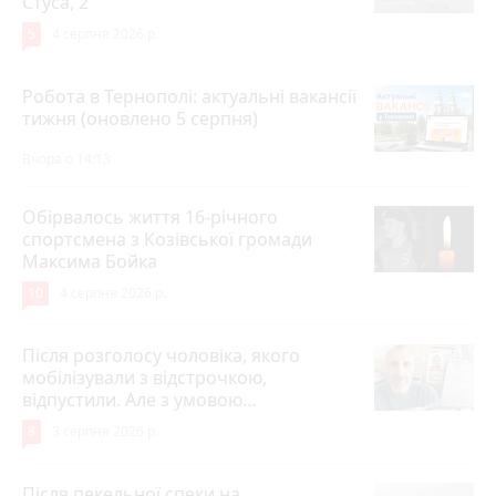
Стуса, 2
5
4 серпня 2026 р.
Робота в Тернополі: актуальні вакансії
тижня (оновлено 5 серпня)
Вчора о 14:13
Обірвалось життя 16-річного
спортсмена з Козівської громади
Максима Бойка
10
4 серпня 2026 р.
Після розголосу чоловіка, якого
мобілізували з відстрочкою,
відпустили. Але з умовою…
8
3 серпня 2026 р.
Після пекельної спеки на