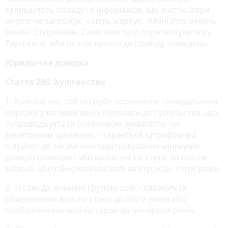
залишилось позаду і є інформація, що життю Ігоря
нічого не загрожує, навіть жартує: «Мені Ігор ремінь
винен. Шкіряний». Саме ним туго перетягнули ногу
Турського, аби не стік кров’ю до приїзду «швидкої».
Юридична довідка
Стаття 296. Хуліганство
1. Хуліганство, тобто грубе порушення громадського
порядку з мотивів явної неповаги до суспільства, що
супроводжується особливою зухвалістю чи
винятковим цинізмом, - карається штрафом від
п'ятисот до тисячі неоподатковуваних мінімумів
доходів громадян або арештом на строк до шести
місяців, або обмеженням волі на строк до п'яти років.
2. Ті самі дії, вчинені групою осіб, - караються
обмеженням волі на строк до п'яти років або
позбавленням волі на строк до чотирьох років.