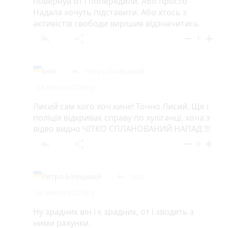
повернув от і попередили. Або просто
Надала хочуть підставити. Або хтось з
активістів свободи вирішив відзначитись.
reply
share
remove
add
1
Ivan
Петро Білецький
reply
23 лютого 2018 р.
Лисий сам кого хоч кине! Точно Лисий. Ще і
поліція відкриває справу по хуліганці, хоча з
відео видно ЧІТКО СПЛАНОВАНИЙ НАПАД !!!
reply
share
remove
add
0
Петро Білецький
Ivan
reply
26 лютого 2018 р.
Ну зрадник він і є зрадник, от і зводять з
ними рахунки.