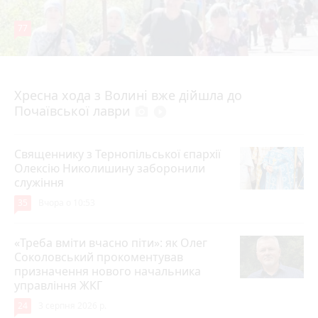
77
4 серпня 2026 р.
Хресна хода з Волині вже дійшла до
Почаївської лаври
photo_camera
play_circle_filled
Священнику з Тернопільської єпархії
Олексію Николишину заборонили
служіння
35
Вчора о 10:53
«Треба вміти вчасно піти»: як Олег
Соколовський прокоментував
призначення нового начальника
управління ЖКГ
24
3 серпня 2026 р.