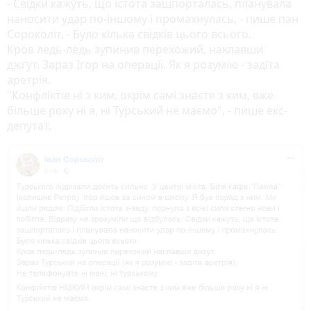
- Свідки кажуть, що істота зашпорталась, планувала
наносити удар по-іншому і промахнулась, - пише пан
Сороколіт. - Було кілька свідків цього всього.
Кров ледь-ледь зупинив перехожий, наклавши
джгут. Зараз Ігор на операції. Як я розумію - задіта
аретрія.
"Конфліктів ні з ким, окрім самі знаєте з ким, вже
більше року ні я, ні Турський не маємо", - пише екс-
депутат.