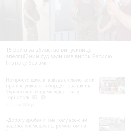
15 років за вбивство випускниці:
апеляційний суд залишив вирок Василю
Гнатюку без змін
Не просто школа, а дієва спільнота: як
працює унікальна бордингова школа
Української академії лідерства у
Тернополі
photo_camera
play_circle_filled
4 серпня 2026 р.
«Дорогу зробили, і на тому все»: чи
задоволені мешканці ремонтом на