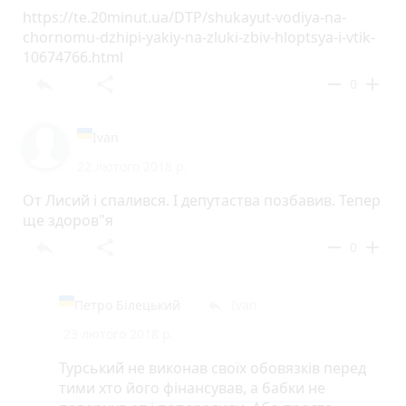
відповідь одна -коли це буде стосуватись
https://te.20minut.ua/DTP/shukayut-vodiya-na-
особисто кожного,коли ці біди прийдуть до
chornomu-dzhipi-yakiy-na-zluki-zbiv-hloptsya-i-vtik-
кожного в його квартиру...
10674766.html
reply
share
remove
add
0
Ivan
22 лютого 2018 р.
От Лисий і спалився. І депутаства позбавив. Тепер
ще здоров"я
reply
share
remove
add
0
Петро Білецький
Ivan
reply
23 лютого 2018 р.
Турський не виконав своїх обовязків перед
тими хто його фінансував, а бабки не