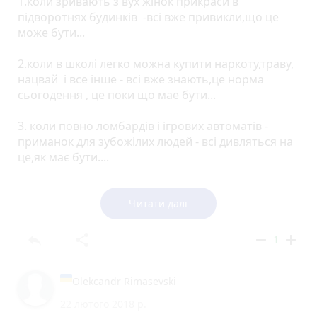
1.коли зривають з вух жінок прикраси в
підворотнях будинків -всі вже привикли,що це
може бути...
2.коли в школі легко можна купити наркоту,траву,
нацвай і все інше - всі вже знають,це норма
сьогодення , це поки що мае бути...
3. коли повно ломбардів і ігрових автоматів -
приманок для зубожілих людей - всі дивляться на
це,як має бути....
а тут, підрізали ГЕРОЯ, який страшно
переймається і бореться за простий люд, на
Читати далі
полігоні депутатського ложа - а шуму, а воні
скільки...
reply
share
remove
add
1
коли ми перестанимо дивуватися тим клоунам з
їхніми іграми, а звернемо увагу на справжні
Olekcandr Rimasevski
тривожні речі...?
22 лютого 2018 р.