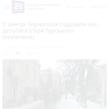
Пишеш ти! Коментує
Всі новини
Обговорен
Тернопіль
У центрі Тернополя підрізали екс-
депутата Ігоря Турського
(оновлено)
22 лютого 2018 р.
Ірина БЕЛЯКОВА
chat_bubble
share
visibility
22
7
14064