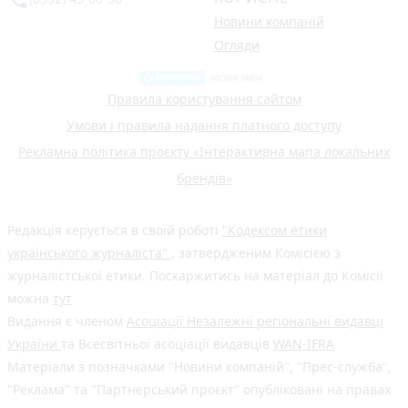
phone_in_talk
Новини компаній
Огляди
Правила користування сайтом
Умови і правила надання платного доступу
Рекламна політика проєкту «Інтерактивна мапа локальних
брендів»
Редакція керується в своїй роботі
"Кодексом етики
українського журналіста"
, затвердженим Комісією з
журналістської етики. Поскаржитись на матеріал до Комісії
можна
тут
Видання є членом
Асоціації Незалежні регіональні видавці
України
та Всесвітньої асоціації видавців
WAN-IFRA
Матеріали з позначками "Новини компаній", "Прес-служба",
"Реклама" та "Партнерський проєкт" опубліковані на правах