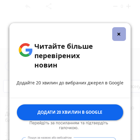
reply
share
remove
add
0
×
Читайте більше
перевірених
новин
Новини Тернополя за сьогодні
Додайте 20 хвилин до вибраних джерел в Google
Бренди Тернопілля
Звільнені з полон
22:01
Концерти, зірки «МастерШеф» та ярмарок: до
ДОДАТИ 20 ХВИЛИН В GOOGLE
Дня міста в парку Шевченка готують триденний
благодійний фестиваль
21:00
В Україні запустили застосунок «БЕЗ МЕЖ» —