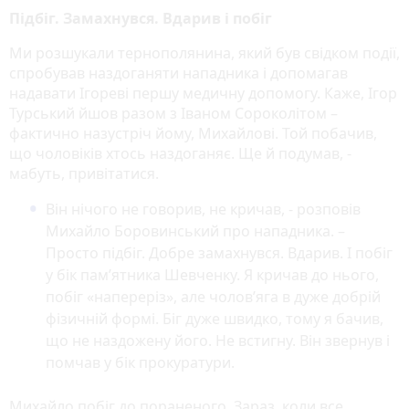
Підбіг. Замахнувся. Вдарив і побіг
Ми розшукали тернополянина, який був свідком події,
спробував наздоганяти нападника і допомагав
надавати Ігореві першу медичну допомогу. Каже, Ігор
Турський йшов разом з Іваном Сороколітом –
фактично назустріч йому, Михайлові. Той побачив,
що чоловіків хтось наздоганяє. Ще й подумав, -
мабуть, привітатися.
Він нічого не говорив, не кричав, - розповів
Михайло Боровинський про нападника. –
Просто підбіг. Добре замахнувся. Вдарив. І побіг
у бік пам’ятника Шевченку. Я кричав до нього,
побіг «напереріз», але чолов’яга в дуже добрій
фізичній формі. Біг дуже швидко, тому я бачив,
що не наздожену його. Не встигну. Він звернув і
помчав у бік прокуратури.
Михайло побіг до пораненого. Зараз, коли все