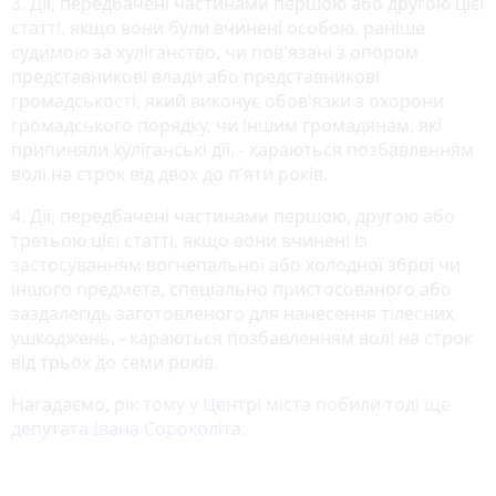
3. Дії, передбачені частинами першою або другою цієї
статті, якщо вони були вчинені особою, раніше
судимою за хуліганство, чи пов'язані з опором
представникові влади або представникові
громадськості, який виконує обов'язки з охорони
громадського порядку, чи іншим громадянам, які
припиняли хуліганські дії, - караються позбавленням
волі на строк від двох до п'яти років.
4. Дії, передбачені частинами першою, другою або
третьою цієї статті, якщо вони вчинені із
застосуванням вогнепальної або холодної зброї чи
іншого предмета, спеціально пристосованого або
заздалегідь заготовленого для нанесення тілесних
ушкоджень, - караються позбавленням волі на строк
від трьох до семи років.
Нагадаємо,
рік тому у Центрі міста побили тоді ще
депутата Івана Сороколіта.