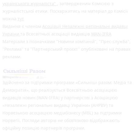
українського журналіста"
, затвердженим Комісією з
журналістської етики. Поскаржитись на матеріал до Комісії
можна
тут
Видання є членом
Асоціації Незалежні регіональні видавці
України
та Всесвітньої асоціації видавців
WAN-IFRA
Матеріали з позначками "Новини компаній", "Прес-служба",
"Реклама" та "Партнерський проєкт" опубліковані на правах
реклами.
Здійснено за підтримки програми «Сильніші разом: Медіа та
Демократія», що реалізується Всесвітньою асоціацією
видавців новин (WAN-IFRA) у партнерстві з Асоціацією
«Незалежні регіональні видавці України» (АНРВУ) та
Норвезькою асоціацією медіабізнесу (MBL) за підтримки
Норвегії. Погляди авторів не обов’язково відображають
офіційну позицію партнерів програми.