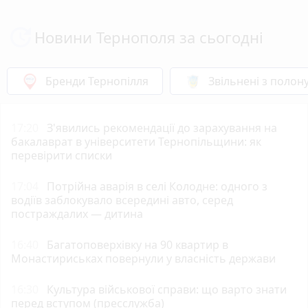
Новини Тернополя за сьогодні
Бренди Тернопілля
Звільнені з полон
17:20
З'явились рекомендації до зарахування на
бакалаврат в університети Тернопільщини: як
перевірити списки
17:04
Потрійна аварія в селі Колодне: одного з
водіїв заблокувало всередині авто, серед
постраждалих — дитина
16:40
Багатоповерхівку на 90 квартир в
Монастириськах повернули у власність держави
16:30
Культура військової справи: що варто знати
перед вступом (пресслужба)