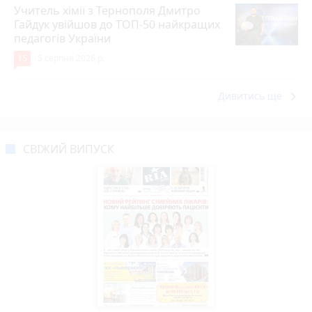
Учитель хімії з Тернополя Дмитро
Гайдук увійшов до ТОП-50 найкращих
педагогів України
15
5 серпня 2026 р.
keyboard_arrow_right
Дивитись ще
СВІЖИЙ ВИПУСК