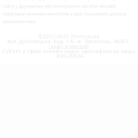
сайту у друкованих або електронних засобах масової
інформації можлива винятково у разі письмового дозволу
правовласника.
©2017-2025 20minut.ua
вул. Дубовецька, буд. 1-б, м. Тернопіль, 46001;
[email protected]
Cуб'єкт у сфері онлайн-медіа; ідентифікатор медіа
- R40-05634.