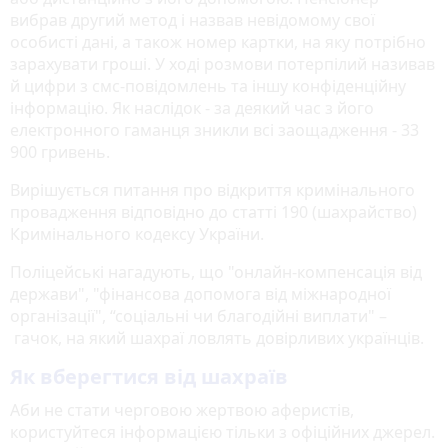
вибрав другий метод і назвав невідомому свої
особисті дані, а також номер картки, на яку потрібно
зарахувати гроші. У ході розмови потерпілий називав
й цифри з смс-повідомлень та іншу конфіденційну
інформацію. Як наслідок - за деякий час з його
електронного гаманця зникли всі заощадження - 33
900 гривень.
Вирішується питання про відкриття кримінального
провадження відповідно до статті 190 (шахрайство)
Кримінального кодексу України.
Поліцейські нагадують, що "онлайн-компенсація від
держави", "фінансова допомога від міжнародної
організації", “соціальні чи благодійні виплати" –
гачок, на який шахраї ловлять довірливих українців.
Як вберегтися від шахраїв
Аби не стати черговою жертвою аферистів,
користуйтеся інформацією тільки з офіційних джерел.