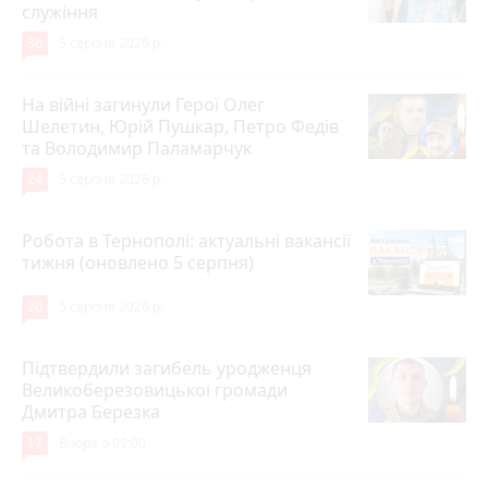
служіння
36
5 серпня 2026 р.
На війні загинули Герої Олег
Шелетин, Юрій Пушкар, Петро Федів
та Володимир Паламарчук
24
5 серпня 2026 р.
Робота в Тернополі: актуальні вакансії
тижня (оновлено 5 серпня)
20
5 серпня 2026 р.
Підтвердили загибель уродженця
Великоберезовицької громади
Дмитра Березка
17
Вчора о 09:00