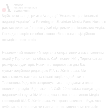
Здійснено за підтримки Асоціації “Незалежні регіональні
видавці України” та Foreningen Ukrainian Media Fund Nordic в
рамках реалізації проєкту Хаб підтримки регіональних медіа.
Погляди авторів не обов'язково збігаються з офіційною
позицією партнерів
Незалежний новинний портал з оперативним висвітленням
подій у Тернополі та області. Сайт новин №1 у Тернополі за
розміром аудиторії. Новини створюються для Вас
мультимедійною редакцією RIA та 20minut.ua. Ми
висвітлюємо важливі та цікаві події, людей, життя
Тернополя. Редакція запрошує читачів додавати власні
новини в розділ "Від читачів". Сайт 20minut.ua входить до
видавничої групи RIA Media, яка також є частиною Медіа
корпорації RIA © 20minut.ua. Усі права захищені. Будь-яка
публiкацiя, передрук чи наступне поширення матеріалів