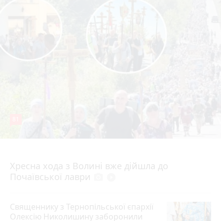
81
4 серпня 2026 р.
Хресна хода з Волині вже дійшла до
Почаївської лаври
photo_camera
play_circle_filled
Священнику з Тернопільської єпархії
Олексію Николишину заборонили