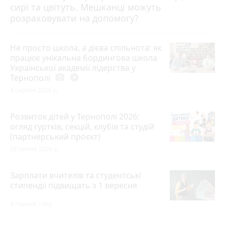
сирі та цвітуть. Мешканці можуть
розраховувати на допомогу?
Не просто школа, а дієва спільнота: як
працює унікальна бордингова школа
Української академії лідерства у
Тернополі
photo_camera
play_circle_filled
4 серпня 2026 р.
Розвиток дітей у Тернополі 2026:
огляд гуртків, секцій, клубів та студій
(партнерський проєкт)
28 липня 2026 р.
Зарплати вчителів та студентські
стипендії підвищать з 1 вересня
4 години тому