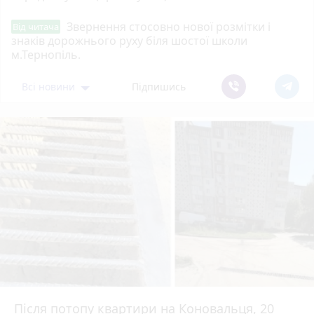
Звернення стосовно нової розмітки і
Від читача
знаків дорожнього руху біля шостої школи
м.Тернопіль.
Всі новини
Підпишись
Після потопу квартири на Коновальця, 20