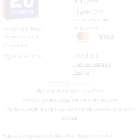
Звернутися
РЕДАКТОРИ
Наталія Бурлаку
Звернутися
РОБОТА У НАС
Шукаєм таланти
Детальніше
КОРИСНЕ
phone_in_talk
(0352) 43-00-50
Новини компаній
Огляди
Правила користування сайтом
Умови і правила надання платного доступу
Рекламна політика проєкту «Інтерактивна мапа локальних
брендів»
Редакція керується в своїй роботі
"Кодексом етики