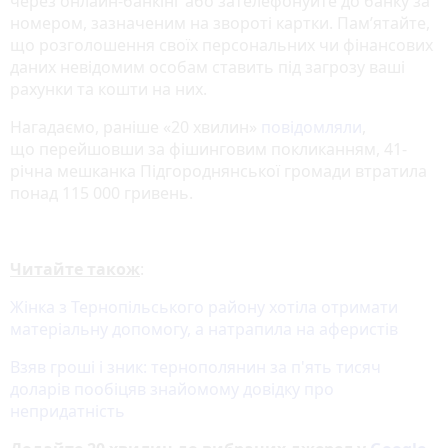
через онлайн-банкінг або зателефонуйте до банку за
номером, зазначеним на звороті картки. Пам’ятайте,
що розголошення своїх персональних чи фінансових
даних невідомим особам ставить під загрозу ваші
рахунки та кошти на них.
Нагадаємо, раніше «20 хвилин»
повідомляли
,
що перейшовши за фішинговим покликанням, 41-
річна мешканка Підгороднянської громади втратила
понад 115 000 гривень.
Читайте також
:
Жінка з Тернопільського району хотіла отримати
матеріальну допомогу, а натрапила на аферистів
Взяв гроші і зник: тернополянин за п'ять тисяч
доларів пообіцяв знайомому довідку про
непридатність