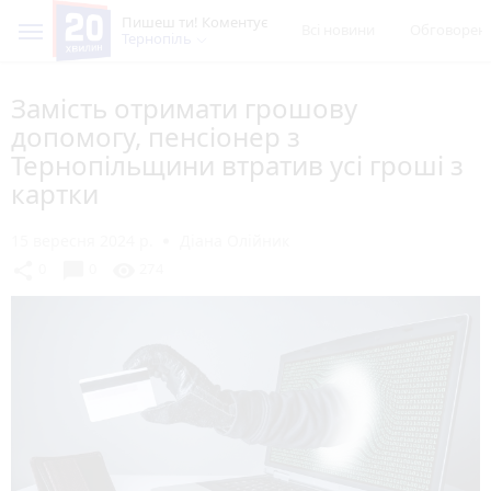
Пишеш ти! Коментує
Всі новини
Обговорен
Тернопіль
Замість отримати грошову
допомогу, пенсіонер з
Тернопільщини втратив усі гроші з
картки
15 вересня 2024 р.
Діана Олійник
chat_bubble
share
visibility
0
0
274