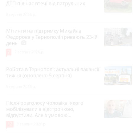
ДТП під час втечі від патрульних
8 серпня 2026 р.
Мітинги на підтримку Михайла
Федорова у Тернополі тривають 23-ій
день
photo_camera
7
7 серпня 2026 р.
Робота в Тернополі: актуальні вакансії
тижня (оновлено 5 серпня)
5 серпня 2026 р.
Після розголосу чоловіка, якого
мобілізували з відстрочкою,
відпустили. Але з умовою…
17
3 серпня 2026 р.