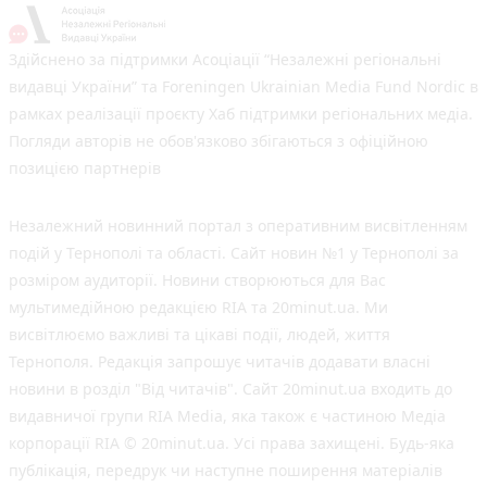
Здійснено за підтримки Асоціації “Незалежні регіональні
видавці України” та Foreningen Ukrainian Media Fund Nordic в
рамках реалізації проєкту Хаб підтримки регіональних медіа.
Погляди авторів не обов'язково збігаються з офіційною
позицією партнерів
Незалежний новинний портал з оперативним висвітленням
подій у Тернополі та області. Сайт новин №1 у Тернополі за
розміром аудиторії. Новини створюються для Вас
мультимедійною редакцією RIA та 20minut.ua. Ми
висвітлюємо важливі та цікаві події, людей, життя
Тернополя. Редакція запрошує читачів додавати власні
новини в розділ "Від читачів". Сайт 20minut.ua входить до
видавничої групи RIA Media, яка також є частиною Медіа
корпорації RIA © 20minut.ua. Усі права захищені. Будь-яка
публiкацiя, передрук чи наступне поширення матеріалів