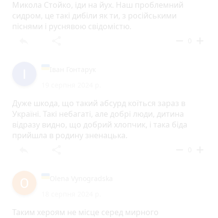
Микола Стойко, іди на йух. Наш проблемний
сидром, це такі дибіли як ти, з російськими
піснями і руснявою свідомістю.
reply
share
remove
add
0
Іван Гонтарук
19 серпня 2024 р.
Дуже шкода, що такий абсурд коїться зараз в
Україні. Такі небагаті, але добрі люди, дитина
відразу видно, що добрий хлопчик, і така біда
прийшла в родину зненацька.
reply
share
remove
add
0
Olena Vynogradska
18 серпня 2024 р.
Таким хероям не мiсце серед мирного