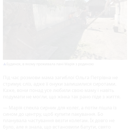
Будинок, в якому проживала пані Марія з родиною
Під час розмови мама загиблої Ольга Петрівна не
стримує сліз, адже її онуки залишилися сиротами.
Каже, вони понад усе любили свою маму і навіть
подумати не могли, що жінка так рано піде з життя.
— Марія спекла сирник для колег, а потім пішла із
сином до центру, щоб купити пакування. Бо
планувала частування везти колегам. Їх довго не
було, але я знала, що встановили батути, свято