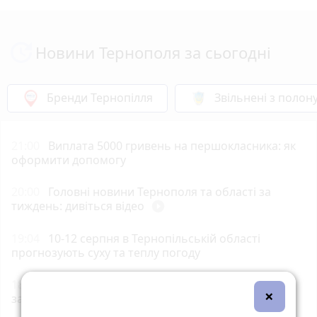
Новини Тернополя за сьогодні
Бренди Тернопілля
Звільнені з полон
21:00
Виплата 5000 гривень на першокласника: як
оформити допомогу
20:00
Головні новини Тернополя та області за
тиждень: дивіться відео
play_circle_filled
19:04
10-12 серпня в Тернопільській області
прогнозують суху та теплу погоду
18:00
МОЗ оновило перелік безпечних і
×
заборонених для купання пляжів в Україні