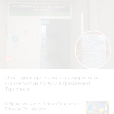
48
«Три години просиділи в коридорі»: мама
8 серпня 2026 р.
скаржиться на послуги в травмпункті
Тернополя
Обірвалось життя Героя з Тернополя
Богдана Сосінського