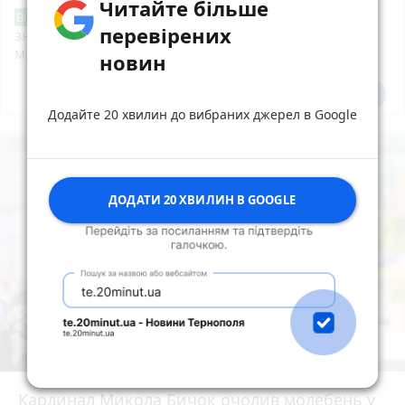
Читайте більше
Звернення стосовно нової розмітки і
Від читача
перевірених
знаків дорожнього руху біля шостої школи
м.Тернопіль.
новин
Всі новини
Підпишись
Додайте 20 хвилин до вибраних джерел в Google
ДОДАТИ 20 ХВИЛИН В GOOGLE
Кардинал Микола Бичок очолив молебень у