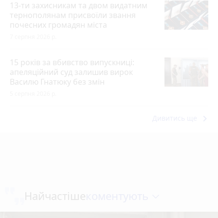
13-ти захисникам та двом видатним
тернополянам присвоїли звання
почесних громадян міста
7 серпня 2026 р.
15 років за вбивство випускниці:
апеляційний суд залишив вирок
Василю Гнатюку без змін
5 серпня 2026 р.
keyboard_arrow_right
Дивитись ще
коментують
Найчастіше