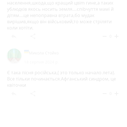
населення,шкода,що кращий цвim гине,а таких
ублюдкiв якось носить земля....спibчуття мамi й
дiтям....це непоправна втрата,бо мудак
вирiшив,якщо вiн вiйськовий,то може cтрiляти
коли хотiти.
reply
share
remove
add
0
Микола Стойко
18 серпня 2024 р.
Є така пісня російська,( это только начало лета).
Все тільки починається.Афганський синдром, це
квіточки
reply
share
remove
add
0