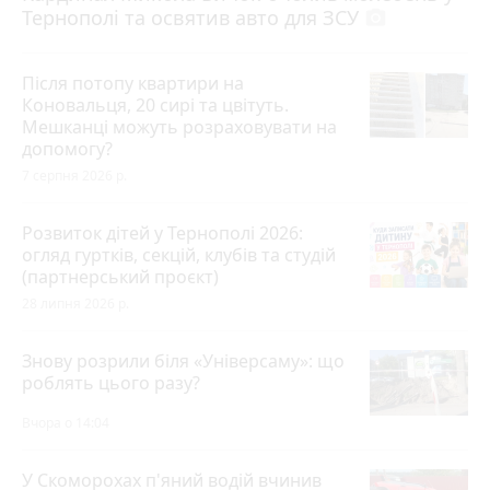
Тернополі та освятив авто для ЗСУ
photo_camera
Після потопу квартири на
Коновальця, 20 сирі та цвітуть.
Мешканці можуть розраховувати на
допомогу?
7 серпня 2026 р.
Розвиток дітей у Тернополі 2026:
огляд гуртків, секцій, клубів та студій
(партнерський проєкт)
28 липня 2026 р.
Знову розрили біля «Універсаму»: що
роблять цього разу?
Вчора о 14:04
У Скоморохах п'яний водій вчинив