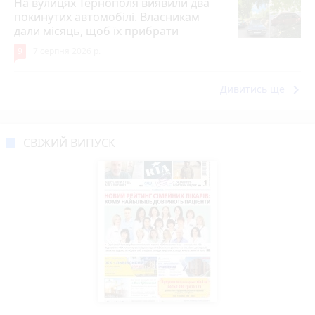
На вулицях Тернополя виявили два
покинутих автомобілі. Власникам
дали місяць, щоб їх прибрати
9
7 серпня 2026 р.
keyboard_arrow_right
Дивитись ще
СВІЖИЙ ВИПУСК