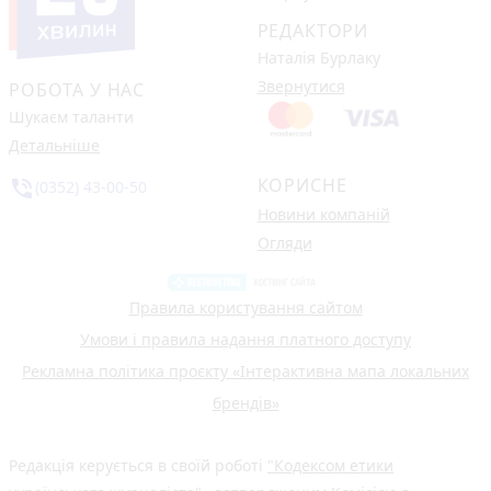
РЕДАКТОРИ
Наталія Бурлаку
Звернутися
РОБОТА У НАС
Шукаєм таланти
Детальніше
КОРИСНЕ
phone_in_talk
(0352) 43-00-50
Новини компаній
Огляди
Правила користування сайтом
Умови і правила надання платного доступу
Рекламна політика проєкту «Інтерактивна мапа локальних
брендів»
Редакція керується в своїй роботі
"Кодексом етики