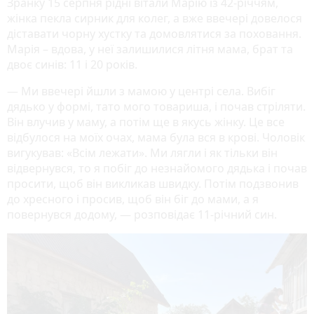
Зранку 15 серпня рідні вітали Марію із 42-річчям,
жінка пекла сирник для колег, а вже ввечері довелося
діставати чорну хустку та домовлятися за поховання.
Марія – вдова, у неї залишилися літня мама, брат та
двоє синів: 11 і 20 років.
— Ми ввечері йшли з мамою у центрі села. Вибіг
дядько у формі, тато мого товариша, і почав стріляти.
Він влучив у маму, а потім ще в якусь жінку. Це все
відбулося на моїх очах, мама була вся в крові. Чоловік
вигукував: «Всім лежати». Ми лягли і як тільки він
відвернувся, то я побіг до незнайомого дядька і почав
просити, щоб він викликав швидку. Потім подзвонив
до хресного і просив, щоб він біг до мами, а я
повернувся додому, — розповідає 11-річний син.