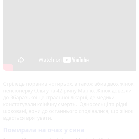
Стрілець поранив чотирьох, а також вбив двох жінок:
пенсіонерку Ольгу та 42-річну Марію. Жінок довезли
до Збаразької центральної лікарні, де медики
констатували клінічну смерть. Односельці та рідні
шоковані, вони до останнього сподівалися, що жінок
вдасться врятувати.
Помирала на очах у сина