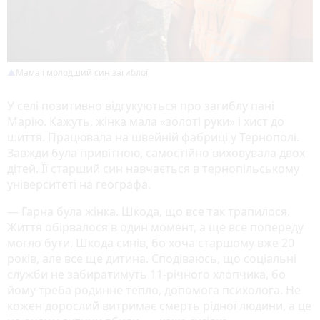
Мама і молодший син загиблої
У селі позитивно відгукуються про загиблу пані
Марію. Кажуть, жінка мала «золоті руки» і хист до
шиття. Працювала на швейній фабриці у Тернополі.
Завжди була привітною, самостійно виховувала двох
дітей. Її старший син навчається в тернопільському
університеті на географа.
— Гарна була жінка. Шкода, що все так трапилося.
Життя обірвалося в один момент, а ще все попереду
могло бути. Шкода синів, бо хоча старшому вже 20
років, але все ще дитина. Сподіваюсь, що соціальні
служби не забиратимуть 11-річного хлопчика, бо
йому треба родинне тепло, допомога психолога. Не
кожен дорослий витримає смерть рідної людини, а це