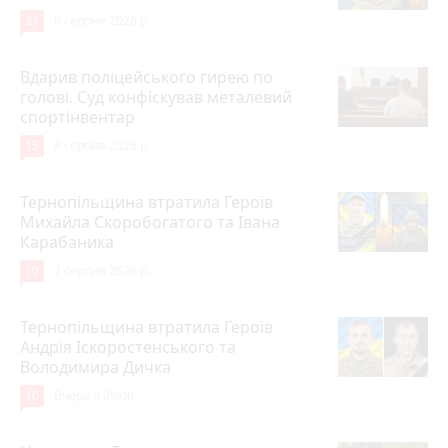
21
8 серпня 2026 р.
Вдарив поліцейського гирею по
голові. Суд конфіскував металевий
спортінвентар
15
8 серпня 2026 р.
Тернопільщина втратила Героїв
Михайла Скоробогатого та Івана
Карабаника
10
7 серпня 2026 р.
Тернопільщина втратила Героїв
Андрія Іскоростенського та
Володимира Дичка
10
Вчора о 09:00