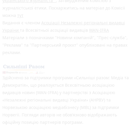
українського журналіста"
, затвердженим Комісією з
журналістської етики. Поскаржитись на матеріал до Комісії
можна
тут
Видання є членом
Асоціації Незалежні регіональні видавці
України
та Всесвітньої асоціації видавців
WAN-IFRA
Матеріали з позначками "Новини компаній", "Прес-служба",
"Реклама" та "Партнерський проєкт" опубліковані на правах
реклами.
Здійснено за підтримки програми «Сильніші разом: Медіа та
Демократія», що реалізується Всесвітньою асоціацією
видавців новин (WAN-IFRA) у партнерстві з Асоціацією
«Незалежні регіональні видавці України» (АНРВУ) та
Норвезькою асоціацією медіабізнесу (MBL) за підтримки
Норвегії. Погляди авторів не обов’язково відображають
офіційну позицію партнерів програми.