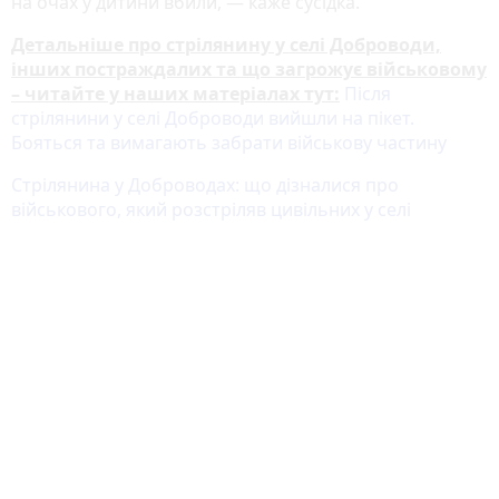
на очах у дитини вбили, — каже сусідка.
Детальніше про стрілянину у селі Доброводи,
інших постраждалих та що загрожує військовому
– читайте у наших матеріалах тут:
Після
стрілянини у селі Доброводи вийшли на пікет.
Бояться та вимагають забрати військову частину
Стрілянина у Доброводах: що дізналися про
військового, який розстріляв цивільних у селі