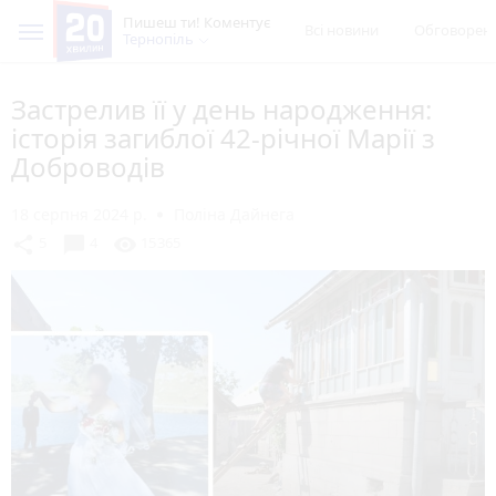
Пишеш ти! Коментує
Всі новини
Обговорен
Тернопіль
Застрелив її у день народження:
історія загиблої 42-річної Марії з
Доброводів
18 серпня 2024 р.
Поліна Дайнега
chat_bubble
share
visibility
5
4
15365