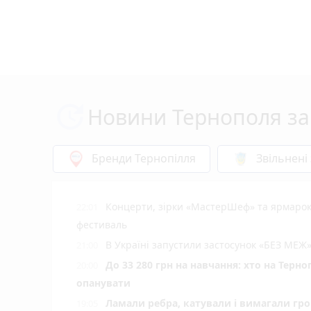
Новини Тернополя за
Бренди Тернопілля
Звільнені
Концерти, зірки «МастерШеф» та ярмарок
22:01
фестиваль
В Україні запустили застосунок «БЕЗ МЕЖ»
21:00
До 33 280 грн на навчання: хто на Терн
20:00
опанувати
Ламали ребра, катували і вимагали гро
19:05