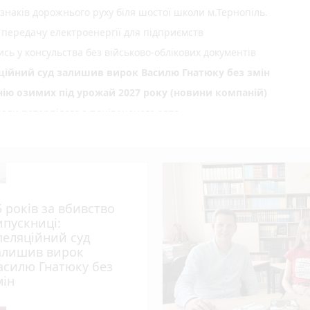
 знаків дорожнього руху біля шостої школи м.Тернопіль.
 передачу електроенергії для підприємств
сь у консульства без військово-облікових документів
яційний суд залишив вирок Василю Гнатюку без змін
нію озимих під урожай 2027 року (новини компаній)
али потерпілого з понівеченого авто
photo_camera
лейбусів
День Народження: вітають усім фейсбуком, пишіть побажання і
нопільщині: 6 серпня будуть грози
5 років за вбивство
ипускниці:
 тижня (оновлено 5 серпня)
пеляційний суд
алишив вирок
des
асилю Гнатюку без
play_circle_filled
photo_camera
 спеки під парасолями
мін
нопільських патрульних п'ять тисяч гривень