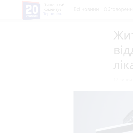
Пишеш ти!
Всі новини
Обговоренн
Коментує
Тернопіль
Жи
від
лі
17 липня 