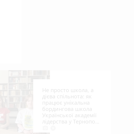
 ви
Не просто школа, а
дієва спільнота: як
працює унікальна
бордингова школа
Української академії
лідерства у Тернополі
photo_camera
play_circle_filled