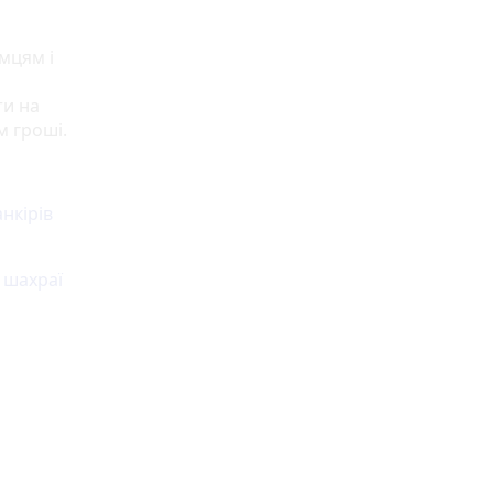
мцям і
ти на
м гроші.
нкірів
 шахраї