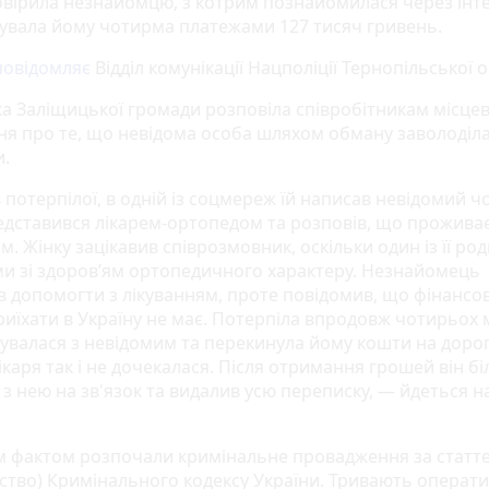
овірила незнайомцю, з котрим познайомилася через інте
увала йому чотирма платежами 127 тисяч гривень.
повідомляє
Відділ комунікації Нацполіції Тернопільської о
а Заліщицької громади розповіла співробітникам місце
ня про те, що невідома особа шляхом обману заволоділа 
.
в потерпілої, в одній із соцмереж їй написав невідомий чо
едставився лікарем-ортопедом та розповів, що проживає
. Жінку зацікавив співрозмовник, оскільки один із її род
и зі здоров’ям ортопедичного характеру. Незнайомець
в допомогти з лікуванням, проте повідомив, що фінансо
риїхати в Україну не має. Потерпіла впродовж чотирьох 
увалася з невідомим та перекинула йому кошти на дорог
каря так і не дочекалася. Після отримання грошей він б
з нею на зв'язок та видалив усю переписку, — йдеться на
м фактом розпочали кримінальне провадження за статт
ство) Кримінального кодексу України. Тривають операти