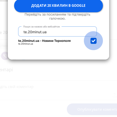
ДОДАТИ 20 ХВИЛИН В GOOGLE
Закинути на Банку
е 20 хвилин до вибраних джерел у
Google
ство
нтарі
Опублікувати комент