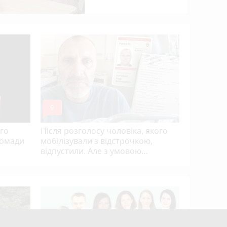
«Дорогу з
чи задов
ремонтом
mode_comment
mode_comment
9
5
го
Після розголосу чоловіка, якого
ромади
мобілізували з відстрочкою,
відпустили. Але з умовою…
Після пек
Тернопіл
прогноз 