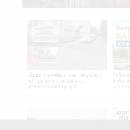
Учитель хімії з Тернополя Дмитро Гайдук
12:05
У дворі на Київській жінка потрапила під 
11:26
, якого
ою,
ю…
mode_comment
5
«Дорогу зробили, і на тому все»:
Робота 
чи задоволені мешканці
вакансі
ремонтом на Стуса, 2
серпня
Тернополя
кому
цієнти