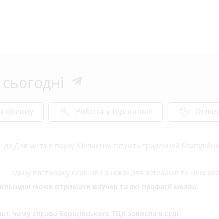
 сьогодні
 з полону
Робота у Тернополі!
Огляд
: до Дня міста в парку Шевченка готують триденний благодійн
 — єдину платформу сервісів і знижок для ветеранів та їхніх ро
опільщині може отримати ваучер та які професії можна
ші: чому справа Борщівського ТЦК зависла в суді