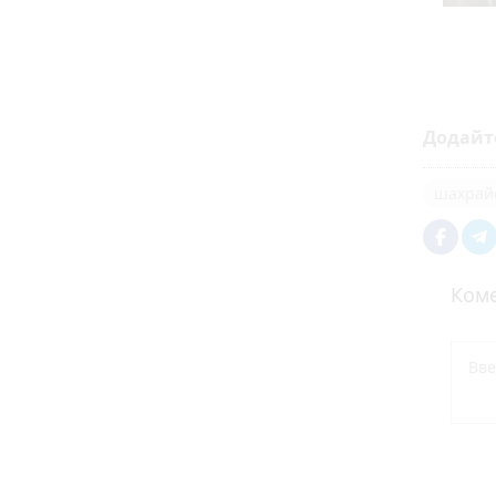
Додайт
шахрай
Коме