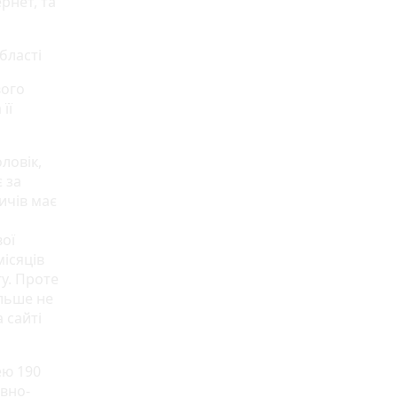
рнет, та
бласті
вого
її
ловік,
 за
ичів має
вої
місяців
у. Проте
ільше не
 сайті
ею 190
вно-