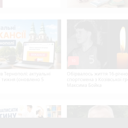
 увійшов до ТОП-50 найкращих педагогів України
колеса авто, яке рухалось заднім ходом
mode_comment
10
в Тернополі: актуальні
Обірвалось життя 16-річно
ї тижня (оновлено 5
спортсмена з Козівської г
)
Максима Бойка