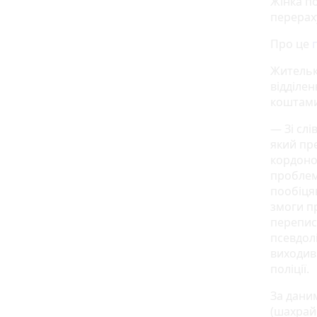
Жінка п
перерах
Про це
Жительк
відділен
коштами
— Зі слі
який пр
кордоном
проблем
пообіця
змоги п
перепис
псевдолі
виходив 
поліції.
За дани
(шахрай