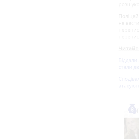
розшуко
Поліцей
не вести
перепис
переписк
Читайт
Віддали
стали д
Сподіва
атакуют