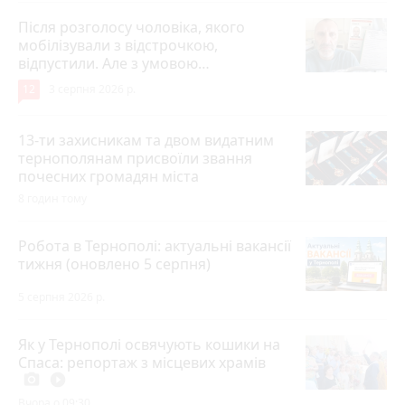
Після розголосу чоловіка, якого
мобілізували з відстрочкою,
відпустили. Але з умовою…
12
3 серпня 2026 р.
13-ти захисникам та двом видатним
тернополянам присвоїли звання
почесних громадян міста
8 годин тому
Робота в Тернополі: актуальні вакансії
тижня (оновлено 5 серпня)
5 серпня 2026 р.
Як у Тернополі освячують кошики на
Спаса: репортаж з місцевих храмів
photo_camera
play_circle_filled
Вчора о 09:30