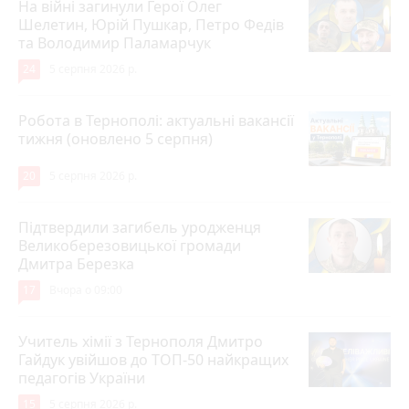
На війні загинули Герої Олег
Шелетин, Юрій Пушкар, Петро Федів
та Володимир Паламарчук
24
5 серпня 2026 р.
Робота в Тернополі: актуальні вакансії
тижня (оновлено 5 серпня)
20
5 серпня 2026 р.
Підтвердили загибель уродженця
Великоберезовицької громади
Дмитра Березка
17
Вчора о 09:00
Учитель хімії з Тернополя Дмитро
Гайдук увійшов до ТОП-50 найкращих
педагогів України
15
5 серпня 2026 р.