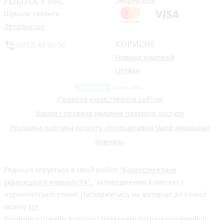
РОБОТА У НАС
Шукаєм таланти
Детальніше
КОРИСНЕ
phone_in_talk
(0352) 43-00-50
Новини компаній
Огляди
Правила користування сайтом
Умови і правила надання платного доступу
Рекламна політика проєкту «Інтерактивна мапа локальних
брендів»
Редакція керується в своїй роботі
"Кодексом етики
українського журналіста"
, затвердженим Комісією з
журналістської етики. Поскаржитись на матеріал до Комісії
можна
тут
Видання є членом
Асоціації Незалежні регіональні видавці