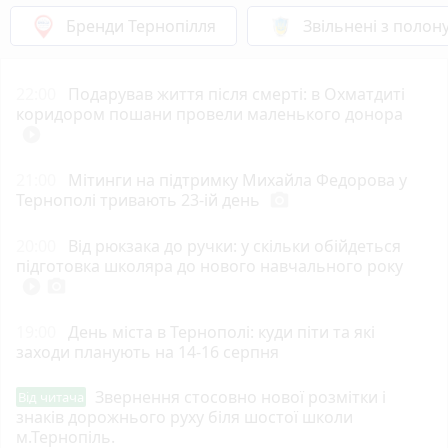
Бренди Тернопілля
Звільнені з полон
22:00
Подарував життя після смерті: в Охматдиті
коридором пошани провели маленького донора
play_circle_filled
21:00
Мітинги на підтримку Михайла Федорова у
Тернополі тривають 23-ій день
photo_camera
20:00
Від рюкзака до ручки: у скільки обійдеться
підготовка школяра до нового навчального року
play_circle_filled
photo_camera
19:00
День міста в Тернополі: куди піти та які
заходи планують на 14-16 серпня
Звернення стосовно нової розмітки і
Від читача
знаків дорожнього руху біля шостої школи
м.Тернопіль.