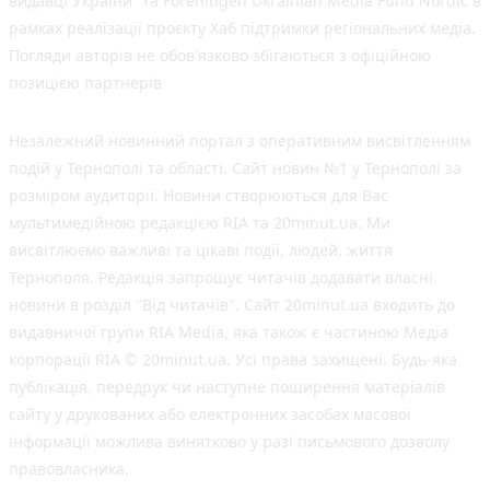
видавці України” та Foreningen Ukrainian Media Fund Nordic в
рамках реалізації проєкту Хаб підтримки регіональних медіа.
Погляди авторів не обов'язково збігаються з офіційною
позицією партнерів
Незалежний новинний портал з оперативним висвітленням
подій у Тернополі та області. Сайт новин №1 у Тернополі за
розміром аудиторії. Новини створюються для Вас
мультимедійною редакцією RIA та 20minut.ua. Ми
висвітлюємо важливі та цікаві події, людей, життя
Тернополя. Редакція запрошує читачів додавати власні
новини в розділ "Від читачів". Сайт 20minut.ua входить до
видавничої групи RIA Media, яка також є частиною Медіа
корпорації RIA © 20minut.ua. Усі права захищені. Будь-яка
публiкацiя, передрук чи наступне поширення матеріалів
сайту у друкованих або електронних засобах масової
інформації можлива винятково у разі письмового дозволу
правовласника.