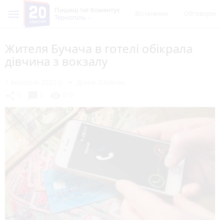
Пишеш ти! Коментує
Всі новини
Обговорен
Тернопіль
Жителя Бучача в готелі обікрала
дівчина з вокзалу
1 вересня 2022 р.
Діана Олійник
chat_bubble
share
visibility
0
0
619