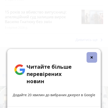
15 років за вбивство випускниці:
апеляційний суд залишив вирок
Василю Гнатюку без змін
5 серпня 2026 р.
keyboard_arrow_right
Дивитись ще
×
Читайте більше
перевірених
коментують
Найчастіше
новин
Додайте 20 хвилин до вибраних джерел в Google