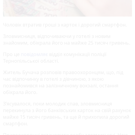
Чоловік втратив гроші з карток і дорогий смартфон.
Зловмисниця, відпочиваючи у готелі з новим
знайомим, обікрала його на майже 25 тисяч гривень.
Про це
повідомляє
відділ комунікації поліції
Тернопільської області.
Житель Бучача розповів правоохоронцям, що, під
час відпочинку в готелі з дівчиною, з якою
познайомився на залізничному вокзалі, остання
обікрала його.
З’ясувалося, поки молодик спав, зловмисниця
перекинула з його банківських карток на свій рахунок
майже 15 тисяч гривень, та ще й прихопила дорогий
смартфон.
Правоохоронці встановили особу зловмисниці. Нею