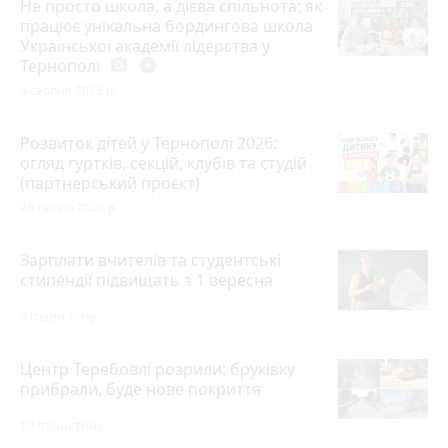
Не просто школа, а дієва спільнота: як
працює унікальна бордингова школа
Української академії лідерства у
Тернополі
photo_camera
play_circle_filled
4 серпня 2026 р.
Розвиток дітей у Тернополі 2026:
огляд гуртків, секцій, клубів та студій
(партнерський проєкт)
28 липня 2026 р.
Зарплати вчителів та студентські
стипендії підвищать з 1 вересня
9 годин тому
Центр Теребовлі розрили: бруківку
прибрали, буде нове покриття
10 годин тому