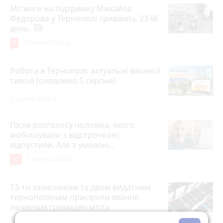
Мітинги на підтримку Михайла
Федорова у Тернополі тривають 23-ій
день
photo_camera
7
7 серпня 2026 р.
Робота в Тернополі: актуальні вакансії
тижня (оновлено 5 серпня)
5 серпня 2026 р.
Після розголосу чоловіка, якого
мобілізували з відстрочкою,
відпустили. Але з умовою…
17
3 серпня 2026 р.
13-ти захисникам та двом видатним
тернополянам присвоїли звання
почесних громадян міста
7 серпня 2026 р.