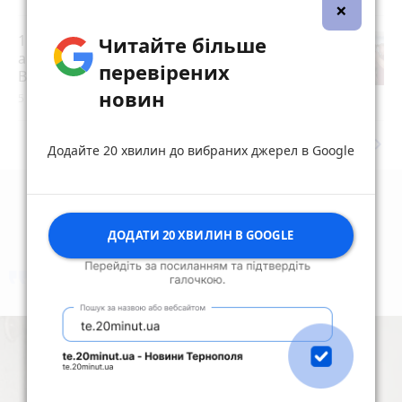
×
15 років за вбивство випускниці:
Читайте більше
апеляційний суд залишив вирок
перевірених
Василю Гнатюку без змін
новин
5 серпня 2026 р.
keyboard_arrow_right
Дивитись ще
Додайте 20 хвилин до вибраних джерел в Google
ДОДАТИ 20 ХВИЛИН В GOOGLE
коментують
Найчастіше