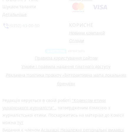
Шукаєм таланти
Детальніше
КОРИСНЕ
phone_in_talk
(0352) 43-00-50
Новини компаній
Огляди
Правила користування сайтом
Умови і правила надання платного доступу
Рекламна політика проєкту «Інтерактивна мапа локальних
брендів»
Редакція керується в своїй роботі
"Кодексом етики
українського журналіста"
, затвердженим Комісією з
журналістської етики. Поскаржитись на матеріал до Комісії
можна
тут
Видання є членом
Асоціації Незалежні регіональні видавці