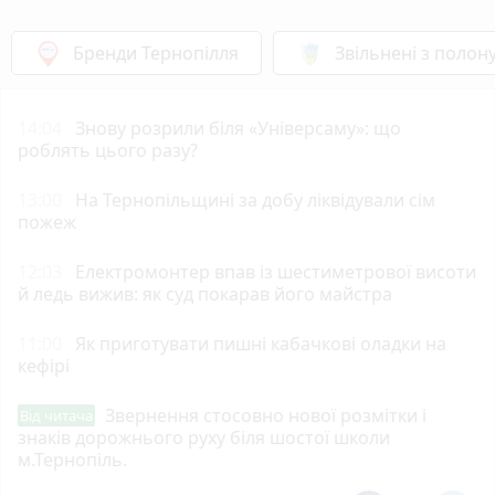
Бренди Тернопілля
Звільнені з полон
14:04
Знову розрили біля «Універсаму»: що
роблять цього разу?
13:00
На Тернопільщині за добу ліквідували сім
пожеж
12:03
Електромонтер впав із шестиметрової висоти
й ледь вижив: як суд покарав його майстра
11:00
Як приготувати пишні кабачкові оладки на
кефірі
Звернення стосовно нової розмітки і
Від читача
знаків дорожнього руху біля шостої школи
м.Тернопіль.