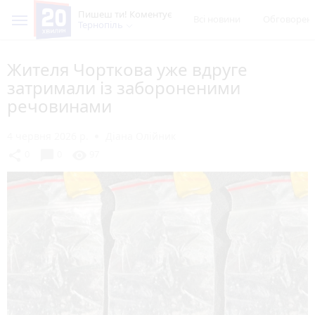
Пишеш ти! Коментує
Всі новини
Обговорен
Тернопіль
Жителя Чорткова уже вдруге
затримали із забороненими
речовинами
4 червня 2026 р.
Діана Олійник
chat_bubble
share
visibility
0
0
97