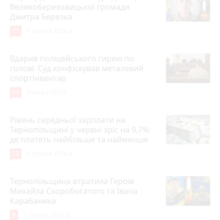
Великоберезовицької громади
Дмитра Березка
17
6 серпня 2026 р.
Вдарив поліцейського гирею по
голові. Суд конфіскував металевий
спортінвентар
15
Вчора о 20:03
Рівень середньої зарплати на
Тернопільщині у червні зріс на 9,7%:
де платять найбільше та найменше
13
6 серпня 2026 р.
Тернопільщина втратила Героїв
Михайла Скоробогатого та Івана
Карабаника
9
7 серпня 2026 р.