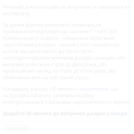
Речовий доказ поліцейські вилучили та направили на
експертизу.
За даним фактом розпочато кримінальне
провадження відповідно до частини 1 статті 309
Кримінального кодексу – незаконне зберігання
наркотичних речовин. Санкція статті передбачає
штраф від однієї тисячі до трьох тисяч
неоподатковуваних мінімумів доходів громадян або
виправні роботи на строк до двох років, або
пробаційний нагляд на строк до п’яти років, або
обмеження волі на той самий строк.
Нагадаємо, раніше «20 хвилин»
повідомляли
, що
на Бродівській вночі зупинили водійку
електросамоката з ознаками наркотичного сп'яніння.
Додайте 20 хвилин до вибраних джерел у
Google
наркотики