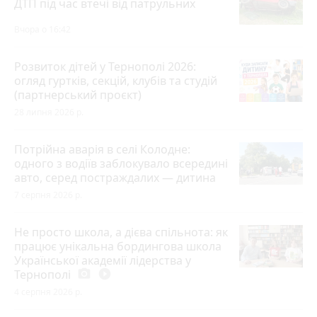
ДТП під час втечі від патрульних
Вчора о 16:42
Розвиток дітей у Тернополі 2026:
огляд гуртків, секцій, клубів та студій
(партнерський проєкт)
28 липня 2026 р.
Потрійна аварія в селі Колодне:
одного з водіїв заблокувало всередині
авто, серед постраждалих — дитина
7 серпня 2026 р.
Не просто школа, а дієва спільнота: як
працює унікальна бордингова школа
Української академії лідерства у
Тернополі
photo_camera
play_circle_filled
4 серпня 2026 р.