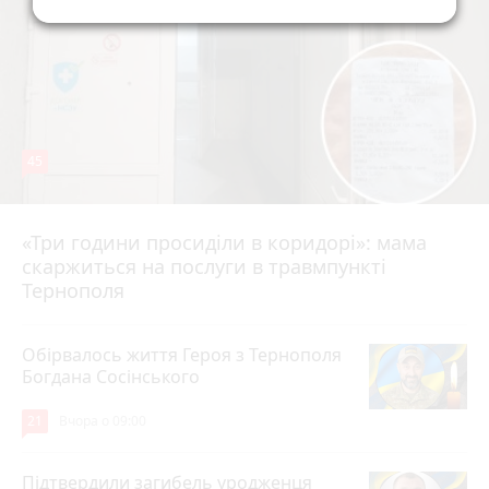
45
«Три години просиділи в коридорі»: мама
Вчора о 13:05
скаржиться на послуги в травмпункті
Тернополя
Обірвалось життя Героя з Тернополя
Богдана Сосінського
21
Вчора о 09:00
Підтвердили загибель уродженця