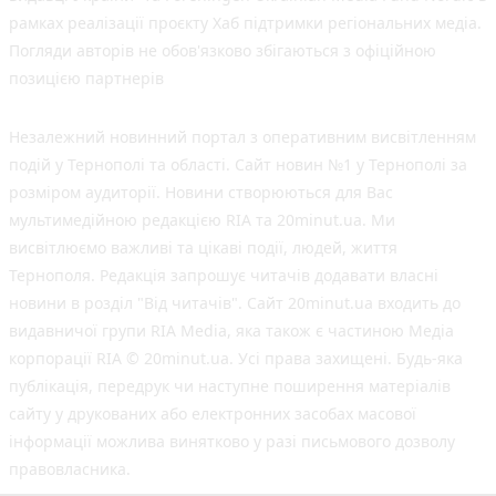
рамках реалізації проєкту Хаб підтримки регіональних медіа.
Погляди авторів не обов'язково збігаються з офіційною
позицією партнерів
Незалежний новинний портал з оперативним висвітленням
подій у Тернополі та області. Сайт новин №1 у Тернополі за
розміром аудиторії. Новини створюються для Вас
мультимедійною редакцією RIA та 20minut.ua. Ми
висвітлюємо важливі та цікаві події, людей, життя
Тернополя. Редакція запрошує читачів додавати власні
новини в розділ "Від читачів". Сайт 20minut.ua входить до
видавничої групи RIA Media, яка також є частиною Медіа
корпорації RIA © 20minut.ua. Усі права захищені. Будь-яка
публiкацiя, передрук чи наступне поширення матеріалів
сайту у друкованих або електронних засобах масової
інформації можлива винятково у разі письмового дозволу
правовласника.