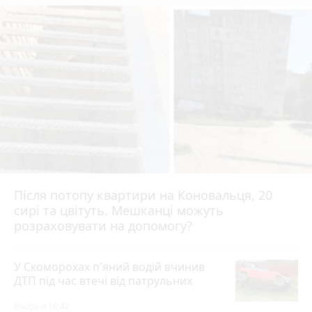
Після потопу квартири на Коновальця, 20
сирі та цвітуть. Мешканці можуть
розраховувати на допомогу?
У Скоморохах п'яний водій вчинив
ДТП під час втечі від патрульних
Вчора о 16:42