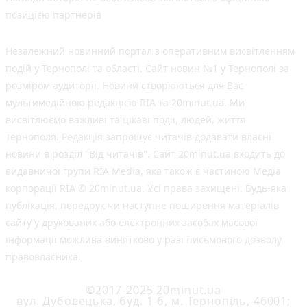
позицією партнерів
Незалежний новинний портал з оперативним висвітленням
подій у Тернополі та області. Сайт новин №1 у Тернополі за
розміром аудиторії. Новини створюються для Вас
мультимедійною редакцією RIA та 20minut.ua. Ми
висвітлюємо важливі та цікаві події, людей, життя
Тернополя. Редакція запрошує читачів додавати власні
новини в розділ "Від читачів". Сайт 20minut.ua входить до
видавничої групи RIA Media, яка також є частиною Медіа
корпорації RIA © 20minut.ua. Усі права захищені. Будь-яка
публiкацiя, передрук чи наступне поширення матеріалів
сайту у друкованих або електронних засобах масової
інформації можлива винятково у разі письмового дозволу
правовласника.
©2017-2025 20minut.ua
вул. Дубовецька, буд. 1-б, м. Тернопіль, 46001;