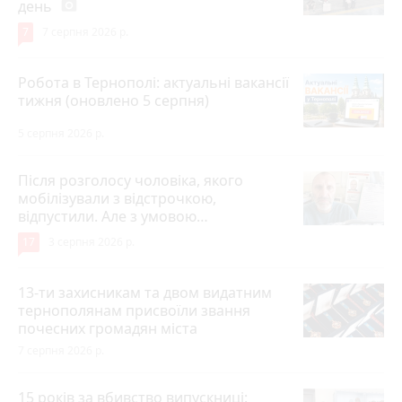
день
photo_camera
7
7 серпня 2026 р.
Робота в Тернополі: актуальні вакансії
тижня (оновлено 5 серпня)
5 серпня 2026 р.
Після розголосу чоловіка, якого
мобілізували з відстрочкою,
відпустили. Але з умовою…
17
3 серпня 2026 р.
13-ти захисникам та двом видатним
тернополянам присвоїли звання
почесних громадян міста
7 серпня 2026 р.
15 років за вбивство випускниці: