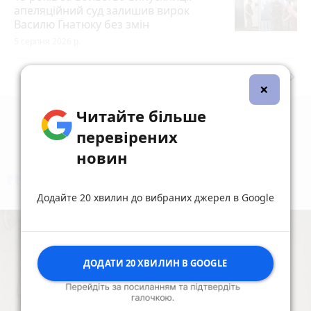
апеляційний суд залишив вирок
Василю Гнатюку без змін
5 серпня 2026 р.
keyboard_arrow_right
Дивитись ще
×
Читайте більше
перевірених
новин
коментують
Найчастіше
Додайте 20 хвилин до вибраних джерел в Google
ДОДАТИ 20 ХВИЛИН В GOOGLE