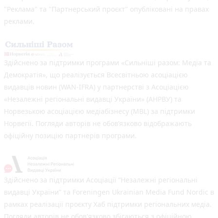
"Реклама" та "Партнерський проєкт" опубліковані на правах
реклами.
Здійснено за підтримки програми «Сильніші разом: Медіа та
Демократія», що реалізується Всесвітньою асоціацією
видавців новин (WAN-IFRA) у партнерстві з Асоціацією
«Незалежні регіональні видавці України» (АНРВУ) та
Норвезькою асоціацією медіабізнесу (MBL) за підтримки
Норвегії. Погляди авторів не обов’язково відображають
офіційну позицію партнерів програми.
Здійснено за підтримки Асоціації “Незалежні регіональні
видавці України” та Foreningen Ukrainian Media Fund Nordic в
рамках реалізації проєкту Хаб підтримки регіональних медіа.
Погляди авторів не обов'язково збігаються з офіційною