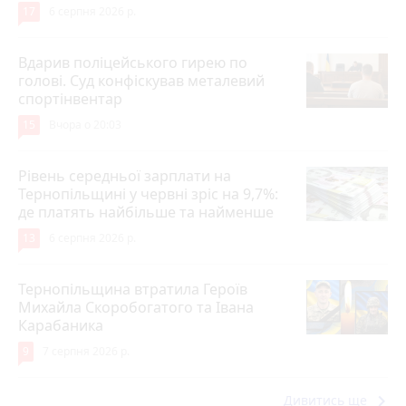
17
6 серпня 2026 р.
Вдарив поліцейського гирею по
голові. Суд конфіскував металевий
спортінвентар
15
Вчора о 20:03
Рівень середньої зарплати на
Тернопільщині у червні зріс на 9,7%:
де платять найбільше та найменше
13
6 серпня 2026 р.
Тернопільщина втратила Героїв
Михайла Скоробогатого та Івана
Карабаника
9
7 серпня 2026 р.
keyboard_arrow_right
Дивитись ще