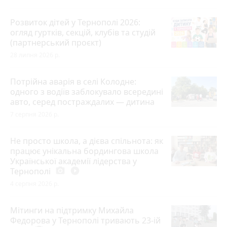
Розвиток дітей у Тернополі 2026:
огляд гуртків, секцій, клубів та студій
(партнерський проєкт)
28 липня 2026 р.
Потрійна аварія в селі Колодне:
одного з водіїв заблокувало всередині
авто, серед постраждалих — дитина
7 серпня 2026 р.
Не просто школа, а дієва спільнота: як
працює унікальна бордингова школа
Української академії лідерства у
Тернополі
photo_camera
play_circle_filled
4 серпня 2026 р.
Мітинги на підтримку Михайла
Федорова у Тернополі тривають 23-ій