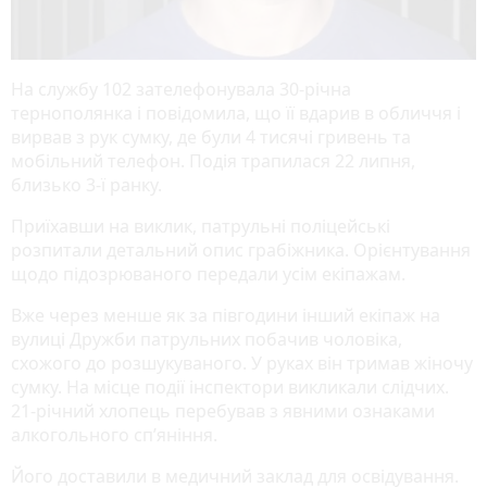
На службу 102 зателефонувала 30-річна
тернополянка і повідомила, що її вдарив в обличчя і
вирвав з рук сумку, де були 4 тисячі гривень та
мобільний телефон. Подія трапилася 22 липня,
близько 3-ї ранку.
Приїхавши на виклик, патрульні поліцейські
розпитали детальний опис грабіжника. Орієнтування
щодо підозрюваного передали усім екіпажам.
Вже через менше як за півгодини інший екіпаж на
вулиці Дружби патрульних побачив чоловіка,
схожого до розшукуваного. У руках він тримав жіночу
сумку. На місце події інспектори викликали слідчих.
21-річний хлопець перебував з явними ознаками
алкогольного сп’яніння.
Його доставили в медичний заклад для освідування.