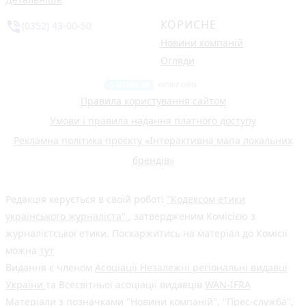
КОРИСНЕ
phone_in_talk
(0352) 43-00-50
Новини компаній
Огляди
Правила користування сайтом
Умови і правила надання платного доступу
Рекламна політика проєкту «Інтерактивна мапа локальних
брендів»
Редакція керується в своїй роботі
"Кодексом етики
українського журналіста"
, затвердженим Комісією з
журналістської етики. Поскаржитись на матеріал до Комісії
можна
тут
Видання є членом
Асоціації Незалежні регіональні видавці
України
та Всесвітньої асоціації видавців
WAN-IFRA
Матеріали з позначками "Новини компаній", "Прес-служба",