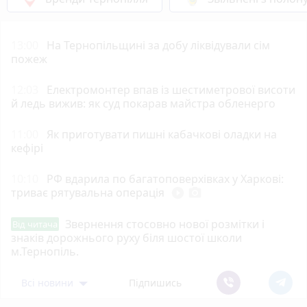
13:00
На Тернопільщині за добу ліквідували сім
пожеж
12:03
Електромонтер впав із шестиметрової висоти
й ледь вижив: як суд покарав майстра обленерго
11:00
Як приготувати пишні кабачкові оладки на
кефірі
10:10
РФ вдарила по багатоповерхівках у Харкові:
триває рятувальна операція
play_circle_filled
photo_camera
Звернення стосовно нової розмітки і
Від читача
знаків дорожнього руху біля шостої школи
м.Тернопіль.
Всі новини
Підпишись