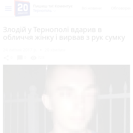
Пишеш ти! Коментує
Всі новини
Обговорен
Тернопіль
Злодій у Тернополі вдарив в
обличчя жінку і вирвав з рук сумку
24 липня 2017 р.
20 хвилин
chat_bubble
share
visibility
0
0
728