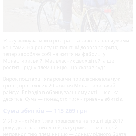
Жінку звинуватили в розтраті та заволодінні чужими
коштами. На роботу на пошті їй дорога закрита,
тепер заробляє собі на життя на фабриці у
Монастириській. Має власних двох дітей, а ще
ростить рідну племінницю. Що сказав суд?
Вирок поштарці, яка роками привласнювала чужі
гроші, проголосив 20 жовтня Монастириський
райсуд. Епізодів в обвинувальному акті — кілька
десятків. Сума — понад сто тисяч гривень збитків.
Сума збитків — 113 269 грн
У 51-річної Марії, яка працювала на пошті від 2017
року, двоє власних дітей, на утриманні має ще й
неповнолітню племінницю — доньку рідного брата,