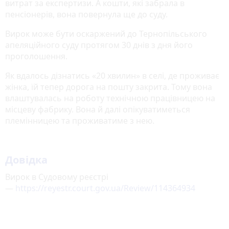
витрат за експертизи. А кошти, які забрала в
пенсіонерів, вона повернула ще до суду.
Вирок може бути оскаржений до Тернопільського
апеляційного суду протягом 30 днів з дня його
проголошення.
Як вдалось дізнатись «20 хвилин» в селі, де проживає
жінка, їй тепер дорога на пошту закрита. Тому вона
влаштувалась на роботу технічною працівницею на
місцеву фабрику. Вона й далі опікуватиметься
племінницею та проживатиме з нею.
Довідка
Вирок в Судовому реєстрі
—
https://reyestr.court.gov.ua/Review/114364934