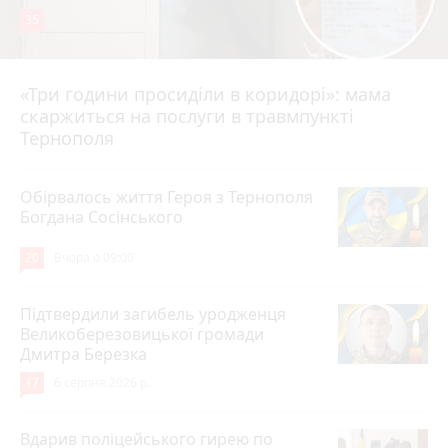
35
«Три години просиділи в коридорі»: мама
Вчора о 13:05
скаржиться на послуги в травмпункті
Тернополя
Обірвалось життя Героя з Тернополя
Богдана Сосінського
20
Вчора о 09:00
Підтвердили загибель уродженця
Великоберезовицької громади
Дмитра Березка
17
6 серпня 2026 р.
Вдарив поліцейського гирею по