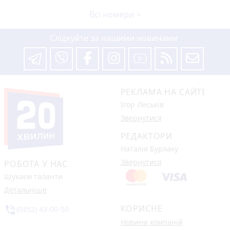
Всі номери >
Слідкуйте за нашими новинами
РЕКЛАМА НА САЙТІ
Ігор Леськів
Звернутися
РЕДАКТОРИ
Наталія Бурлаку
Звернутися
РОБОТА У НАС
Шукаєм таланти
Детальніше
КОРИСНЕ
phone_in_talk
(0352) 43-00-50
Новини компаній