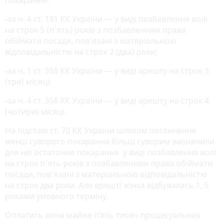
-
за ч. 4 ст. 191 КК України — у виді позбавлення волі
на строк 5 (п`ять) років з позбавленням права
обіймати посади, пов`язані з матеріальною
відповідальністю на строк 2 (два) роки;
-
за ч. 1 ст. 358 КК України — у виді арешту на строк 3
(три) місяці;
-
за ч. 4 ст. 358 КК України — у виді арешту на строк 4
(чотири) місяці.
На підставі ст. 70 КК України шляхом поглинення
менш суворого покарання більш суворим визначили
для неї остаточне покарання у виді позбавлення волі
на строк п`ять років з позбавленням права обіймати
посади, пов`язані з матеріальною відповідальністю
на строк два роки. Але врешті жінка відбувалась 1, 5
роками умовного терміну.
Оплатить вона майже п’ять тисяч процесуальних