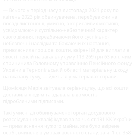
— Всього у період часу з листопада 2021 року по
квітень 2023 рік обвинувачена, перебуваючи на
посаді листоноші, умисно, з корисливих мотивів,
усвідомлюючи суспільно-небезпечний характер
свого діяння, передбачаючи його суспільно-
небезпечні наслідки та бажаючи їх настання,
привласнила грошові кошти, ввірені їй для виплати в
якості пенсій на загальну суму 113 269 грн 63 коп, чим
спричинила Головному управлінню Пенсійного фонду
України в Тернопільській області матеріальну шкоду
на вказану суму, — йдеться у матеріалах справи.
Щомісяця Марія звітувала керівництву, що всі кошти
доставила людям та здавала відомості з
підробленими підписами.
Такі умисні дії обвинуваченої орган досудового
розслідування кваліфікував за за ч. 4 ст.191 КК України
— привласнення чужого майна, яке було ввірене
особі, вчинене в умовах воєнного стану, за ч. 1 ст. 358