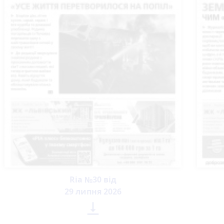
Ria №30 від
29 липня 2026
