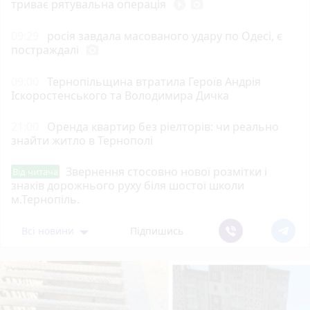
триває рятувальна операція
play_circle_filled
photo_camera
09:29
росія завдала масованого удару по Одесі, є
постраждалі
photo_camera
09:00
Тернопільщина втратила Героїв Андрія
Іскоростенського та Володимира Дичка
21:00
Оренда квартир без ріелторів: чи реально
знайти житло в Тернополі
Звернення стосовно нової розмітки і
Від читача
знаків дорожнього руху біля шостої школи
м.Тернопіль.
Всі новини
Підпишись