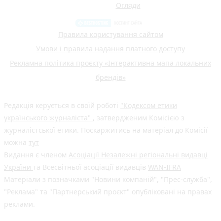
Огляди
Правила користування сайтом
Умови і правила надання платного доступу
Рекламна політика проєкту «Інтерактивна мапа локальних
брендів»
Редакція керується в своїй роботі
"Кодексом етики
українського журналіста"
, затвердженим Комісією з
журналістської етики. Поскаржитись на матеріал до Комісії
можна
тут
Видання є членом
Асоціації Незалежні регіональні видавці
України
та Всесвітньої асоціації видавців
WAN-IFRA
Матеріали з позначками "Новини компаній", "Прес-служба",
"Реклама" та "Партнерський проєкт" опубліковані на правах
реклами.