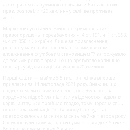
якого разом із дружиною позбавили батьківських
прав, розповіли «20 хвилин» у селі, де проживає
жінка.
Марію звинуватили у вчиненні кримінальних
правопорушень, передбачених ч. 4 ст. 191, ч. 1 ст. 358,
ч. 4 ст. 358 КК України. Лише за привласнення,
розтрату майна або заволодіння ним шляхом
зловживання службовим становищем їй загрожувало
до восьми років тюрми. То що врятувало колишню
поштарку від в’язниці, з’ясували «20 хвилин».
Перші кошти — майже 5,5 тис. грн, жінка вперше
привласнила 14 листопада 2021 року. Знаючи, що
люди, які мали отримати пенсії, перебувають за
кордоном, підробила підписи у відомостях і здала їх
керівництву. Все пройшло гладко, тому через місяць
повторила махінації. Потім знову і знову, і так
повторювалось з місяця в місяць майже півтора року.
Ошукані були тими ж, тільки суми зросли до 7,5 тисяч,
бо пенсію платили вже більшу.