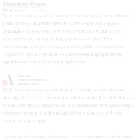
Здійснено за підтримки програми «Сильніші разом: Медіа та
Демократія», що реалізується Всесвітньою асоціацією
видавців новин (WAN-IFRA) у партнерстві з Асоціацією
«Незалежні регіональні видавці України» (АНРВУ) та
Норвезькою асоціацією медіабізнесу (MBL) за підтримки
Норвегії. Погляди авторів не обов’язково відображають
офіційну позицію партнерів програми.
Здійснено за підтримки Асоціації “Незалежні регіональні
видавці України” та Foreningen Ukrainian Media Fund Nordic в
рамках реалізації проєкту Хаб підтримки регіональних медіа.
Погляди авторів не обов'язково збігаються з офіційною
позицією партнерів
Незалежний новинний портал з оперативним висвітленням