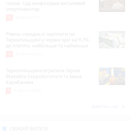
голові. Суд конфіскував металевий
спортінвентар
15
Вчора о 20:03
Рівень середньої зарплати на
Тернопільщині у червні зріс на 9,7%:
де платять найбільше та найменше
13
6 серпня 2026 р.
Тернопільщина втратила Героїв
Михайла Скоробогатого та Івана
Карабаника
9
7 серпня 2026 р.
keyboard_arrow_right
Дивитись ще
СВІЖИЙ ВИПУСК