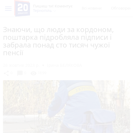
Пишеш ти! Коментує
Всі новини
Обговорен
Тернопіль
Знаючи, що люди за кордоном,
поштарка підробляла підписи і
забрала понад сто тисяч чужої
пенсії
26 жовтня 2023 р.
Ірина БЕЛЯКОВА
chat_bubble
share
visibility
0
0
1699