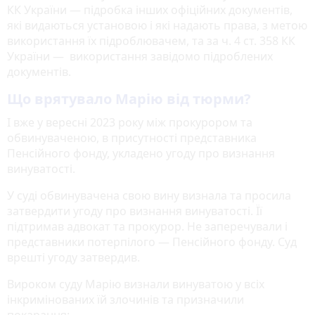
КК України — підробка інших офіційних документів,
які видаються установою і які надають права, з метою
використання їх підроблювачем, та за ч. 4 ст. 358 КК
України — використання завідомо підроблених
документів.
Що врятувало Марію від тюрми?
І вже у вересні 2023 року між прокурором та
обвинуваченою, в присутності представника
Пенсійного фонду, укладено угоду про визнання
винуватості.
У суді обвинувачена свою вину визнала та просила
затвердити угоду про визнання винуватості. Її
підтримав адвокат та прокурор. Не заперечували і
представники потерпілого — Пенсійного фонду. Суд
врешті угоду затвердив.
Вироком суду Марію визнали винуватою у всіх
інкримінованих їй злочинів та призначили
покарання: