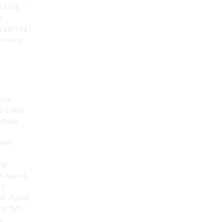
 сліз.
я
світла і
рігати,
все
га саме
ивий,
ня»
го
 лампі,
от
ня. Адже
и тут:
,