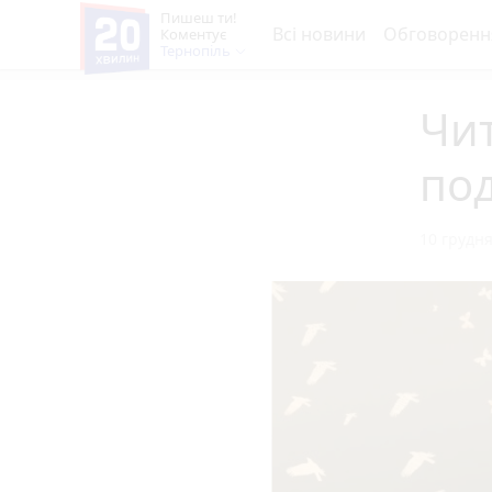
Пишеш ти!
Всі новини
Обговоренн
Коментує
Тернопіль
Чит
по
10 грудня