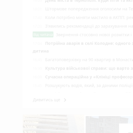
День міста в Тернополі: куди піти та як
19:00
Штормове попередження оголосили на Тер
18:01
Коли потрібно міняти мастило в АКПП: рек
17:40
З'явились рекомендації до зарахування н
17:20
Від читача
Звернення стосовно нової розмітки і
Потрійна аварія в селі Колодне: одного
17:04
дитина
Багатоповерхівку на 90 квартир в Монаст
16:40
Культура військової справи: що варто 
16:30
Сучасна операційна у «Клініці професор
16:09
Розшукують водія, який, за даними поліці
15:45
«Далі буде»: український центр далекобій
15:30
keyboard_arrow_right
Дивитись ще
реклама)
На вулицях Тернополя виявили два покину
15:09
До Дня Народження Тернополя нагородять 5
14:30
Двоє дітей на мотоциклі збили пішохода
13:45