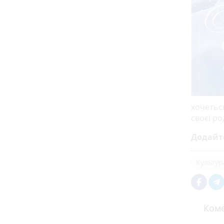
хочеться
своєї ро
Додайт
Культур
Коме