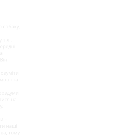
о собаку,
тілі.
передні
та
Він
розуміти
моції та
роздуми
тися на
у.
и –
ти наші
єва, тому