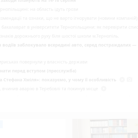
і заходи планують на 14-16 серпня
нопільщині: на область ідуть грози
омендації та ознаки, що не варто ігнорувати (новини компаній)
а бакалаврат в університети Тернопільщини: як перевірити спи
 знаків дорожнього руху біля шостої школи м.Тернопіль.
 з водіїв заблокувало всередині авто, серед постраждалих —
ириськах повернули у власність держави
знати перед вступом (пресслужба)
play_circle_filled
photo_camera
а Стефана Хміля»: показуємо, у чому її особливість
play_circle_filled
ї, вчинив аварію в Теребовлі та покинув місце
них дронів анонсував продовження ударів по цілях у РФ (соціал
тих автомобілі. Власникам дали місяць, щоб їх прибрати
6 захисників, медиків, освітян і волонтерів: повний список
 в селі на Чортківщині: усі троє — в лікарнях