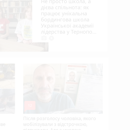
Не просто школа, а
дієва спільнота: як
працює унікальна
бордингова школа
Української академії
лідерства у Тернополі
photo_camera
play_circle_filled
Розвиток 
огляд гурт
студій (
mode_comment
12
Після розголосу чоловіка, якого
ове
мобілізували з відстрочкою,