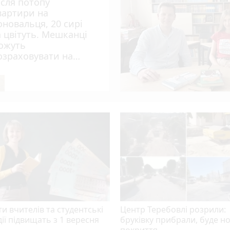
ісля потопу
я отримають іменні стипендії
вартири на
ія з підробленим посвідченням
оновальця, 20 сирі
а цвітуть. Мешканці
20 сирі та цвітуть. Мешканці можуть розраховувати на
ожуть
озраховувати на
ному підприємстві
опомогу?
 якого розшукували рідні
ополянам присвоїли звання почесних громадян міста
и вчителів та студентські
Центр Теребовлі розрили:
ії підвищать з 1 вересня
бруківку прибрали, буде н