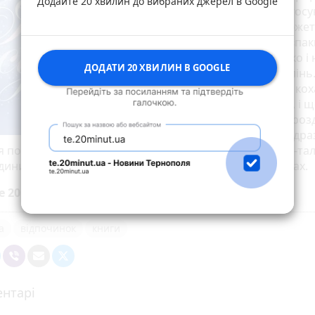
Додайте 20 хвилин до вибраних джерел в Google
міфологія, любов, стосу
мандрівки в часі. Сюжет
перенасичений, навпак
розвивається стрімко і
ДОДАТИ 20 ХВИЛИН В GOOGLE
на себе історії поколінь
наскрізь наповнена ко
ніжністю, добротою, і 
цікаво, спонукає до роз
про своїх предків. Відра
 поритись у старенькій скрині і віднайти там символ-та
дини, в якому приховані історії, що течуть у твоїх венах.
е 20 хвилин до вибраних джерел у
Google
а
відпочинок
книги
нтарі