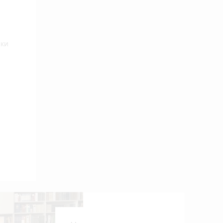
ски
ьна