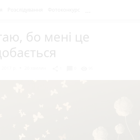
...
я
Розслідування
Фотоконкурс
аю, бо мені це
добається
 2017 р.
20 хвилин
chat_bubble
share
visibility
1
0
96