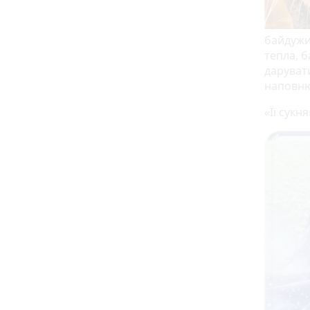
байдужи
тепла, б
дарувати
наповню
«Її сукн