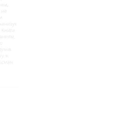
нки,
 не
и
 нанизує
. Книга
ханням,
що
думів
зу ж
лісман