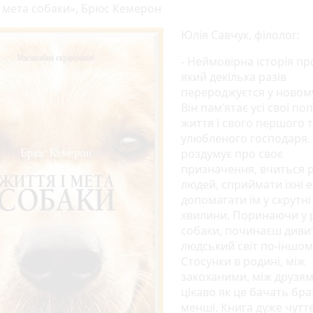
і мета собаки», Брюс Кемерон
Юлія Савчук, філолог:
- Неймовірна історія пр
який декілька разів
перероджуєтся у новому 
Він пам’ятає усі свої по
життя і свого першого 
улюбленого господаря. 
роздумує про своє
призначення, вчиться 
людей, сприймати їхні е
допомагати їм у скрутні
хвилини. Поринаючи у 
собаки, починаєш диви
людський світ по-іншом
Стосунки в родині, між
закоханими, між друзям
цікаво як це бачать бра
менші. Книга дуже чутт