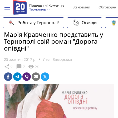
Пишеш ти! Коментує
Всі новини
Обговорен
Тернопіль
Робота у Тернополі!
Огляди
Марія Кравченко представить у
Тернополі свій роман "Дорога
опівдні"
25 жовтня 2017 р.
Леся Заморська
chat_bubble
share
visibility
0
0
52