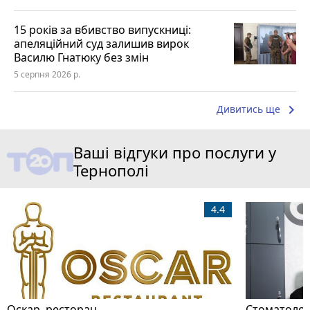
15 років за вбивство випускниці:
апеляційний суд залишив вирок
Василю Гнатюку без змін
5 серпня 2026 р.
keyboard_arrow_right
Дивитись ще
Ваші відгуки про послуги у
Тернополі
4.4
Оскар, ресторан
Стоматолог