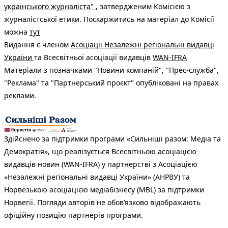
українського журналіста"
, затвердженим Комісією з
журналістської етики. Поскаржитись на матеріал до Комісії
можна
тут
Видання є членом
Асоціації Незалежні регіональні видавці
України
та Всесвітньої асоціації видавців
WAN-IFRA
Матеріали з позначками "Новини компаній", "Прес-служба",
"Реклама" та "Партнерський проєкт" опубліковані на правах
реклами.
Здійснено за підтримки програми «Сильніші разом: Медіа та
Демократія», що реалізується Всесвітньою асоціацією
видавців новин (WAN-IFRA) у партнерстві з Асоціацією
«Незалежні регіональні видавці України» (АНРВУ) та
Норвезькою асоціацією медіабізнесу (MBL) за підтримки
Норвегії. Погляди авторів не обов’язково відображають
офіційну позицію партнерів програми.