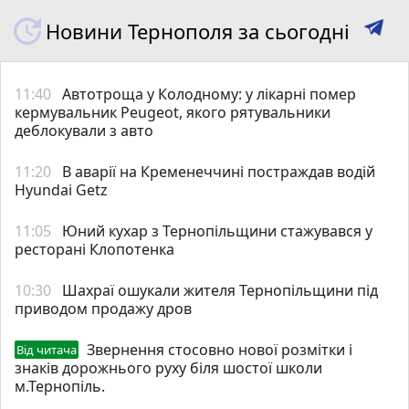
Новини Тернополя за сьогодні
11:40
Автотроща у Колодному: у лікарні помер
кермувальник Peugeot, якого рятувальники
деблокували з авто
11:20
В аварії на Кременеччині постраждав водій
Hyundai Getz
11:05
Юний кухар з Тернопільщини стажувався у
ресторані Клопотенка
10:30
Шахраї ошукали жителя Тернопільщини під
приводом продажу дров
Звернення стосовно нової розмітки і
Від читача
знаків дорожнього руху біля шостої школи
м.Тернопіль.