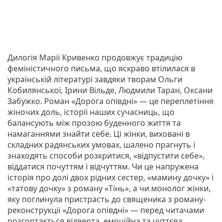
Дилогія Марії Кривенко продовжує традицію
феміністичного письма, що яскраво втілилася в
українській літературі завдяки творам Ольги
Кобилянської, Ірини Вільде, Людмили Таран, Оксани
Забужко. Роман «Дорога опівдні» — це переплетіння
жіночих доль, історії наших сучасниць, що
балансують між прозою буденного життя та
намаганнями знайти себе. Ці жінки, виховані в
складних радянських умовах, шалено прагнуть і
знаходять способи розкритися, «відпустити себе»,
віддатися почуттям і відчуттям. Чи це напружена
історія про долі двох рідних сестер, «мамину дочку» і
«татову дочку» з роману «Тінь», а чи монолог жінки,
яку поглинула пристрасть до священика з роману-
реконструкції «Дорога опівдні» — перед читачами
розгортається відверта, емоційна та чуттєва