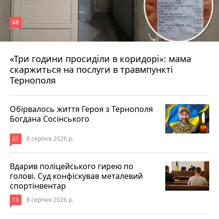
48
«Три години просиділи в коридорі»: мама
8 серпня 2026 р.
скаржиться на послуги в травмпункті
Тернополя
Обірвалось життя Героя з Тернополя
Богдана Сосінського
21
8 серпня 2026 р.
Вдарив поліцейського гирею по
голові. Суд конфіскував металевий
спортінвентар
16
8 серпня 2026 р.