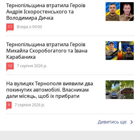
Тернопільщина втратила Героїв
Андрія Іскоростенського та
Володимира Дичка
11
Вчора о 09:00
Тернопільщина втратила Героїв
Михайла Скоробогатого та Івана
Карабаника
10
7 серпня 2026 р.
На вулицях Тернополя виявили два
покинутих автомобілі. Власникам
дали місяць, щоб їх прибрати
9
7 серпня 2026 р.
keyboard_arrow_right
Дивитись ще