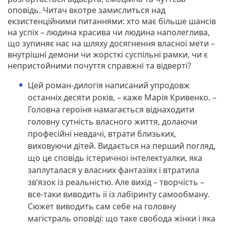
оповідь. Читач вкотре замислиться над
екзистенційними питаннями: хто має більше шансів
на успіх – людина красива чи людина наполеглива,
що зупиняє нас на шляху досягнення власної мети –
внутрішні демони чи жорсткі суспільні рамки, чи є
непристойними почуття справжні та відверті?
Цей роман-дилогія написаний упродовж
останніх десяти років, – каже Марія Кривенко. –
Головна героїня намагається віднаходити
головну сутність власного життя, долаючи
професійні невдачі, втрати близьких,
виховуючи дітей. Видається на перший погляд,
що це сповідь істеричної інтелектуалки, яка
заплуталася у власних фантазіях і втратила
зв’язок із реальністю. Але вихід – творчість –
все-таки виводить її із лабіринту самообману.
Сюжет виводить сам себе на головну
магістраль оповіді: що таке свобода жінки і яка