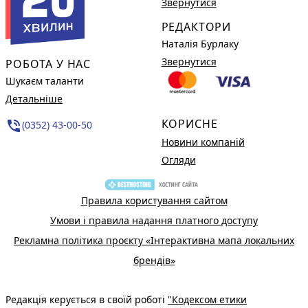
Звернутися
РЕДАКТОРИ
Наталія Бурлаку
Звернутися
РОБОТА У НАС
Шукаєм таланти
Детальніше
КОРИСНЕ
phone_in_talk
(0352) 43-00-50
Новини компаній
Огляди
Правила користування сайтом
Умови і правила надання платного доступу
Рекламна політика проєкту «Інтерактивна мапа локальних
брендів»
Редакція керується в своїй роботі
"Кодексом етики