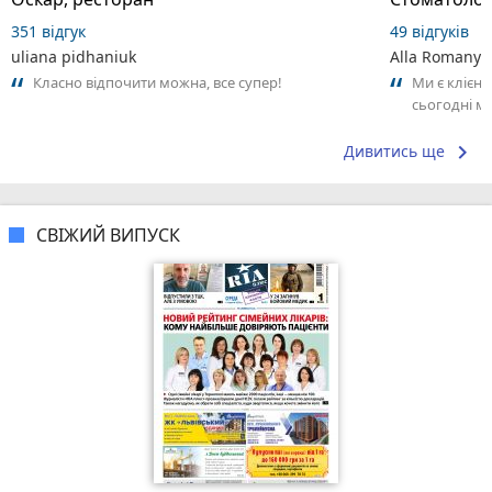
351 відгук
49 відгуків
uliana pidhaniuk
Alla Romanyu
Класно відпочити можна, все супер!
Ми є клієнт
сьогодні м
жаль, остан
keyboard_arrow_right
Дивитись ще
СВІЖИЙ ВИПУСК