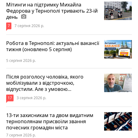
Мітинги на підтримку Михайла
Федорова у Тернополі тривають 23-ій
день
photo_camera
7
7 серпня 2026 р.
Робота в Тернополі: актуальні вакансії
тижня (оновлено 5 серпня)
5 серпня 2026 р.
Після розголосу чоловіка, якого
мобілізували з відстрочкою,
відпустили. Але з умовою…
17
3 серпня 2026 р.
13-ти захисникам та двом видатним
тернополянам присвоїли звання
почесних громадян міста
7 серпня 2026 р.