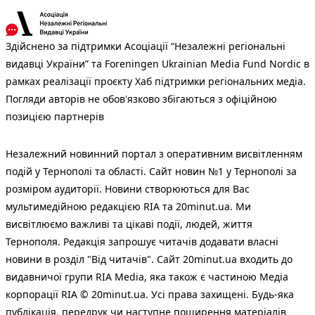
Здійснено за підтримки Асоціації “Незалежні регіональні
видавці України” та Foreningen Ukrainian Media Fund Nordic в
рамках реалізації проєкту Хаб підтримки регіональних медіа.
Погляди авторів не обов'язково збігаються з офіційною
позицією партнерів
Незалежний новинний портал з оперативним висвітленням
подій у Тернополі та області. Сайт новин №1 у Тернополі за
розміром аудиторії. Новини створюються для Вас
мультимедійною редакцією RIA та 20minut.ua. Ми
висвітлюємо важливі та цікаві події, людей, життя
Тернополя. Редакція запрошує читачів додавати власні
новини в розділ "Від читачів". Сайт 20minut.ua входить до
видавничої групи RIA Media, яка також є частиною Медіа
корпорації RIA © 20minut.ua. Усі права захищені. Будь-яка
публiкацiя, передрук чи наступне поширення матеріалів