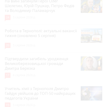
На війні загинули Герої Олег
Шелетин, Юрій Пушкар, Петро Федів
та Володимир Паламарчук
24
5 серпня 2026 р.
Робота в Тернополі: актуальні вакансії
тижня (оновлено 5 серпня)
20
5 серпня 2026 р.
Підтвердили загибель уродженця
Великоберезовицької громади
Дмитра Березка
17
6 серпня 2026 р.
Учитель хімії з Тернополя Дмитро
Гайдук увійшов до ТОП-50 найкращих
педагогів України
15
5 серпня 2026 р.