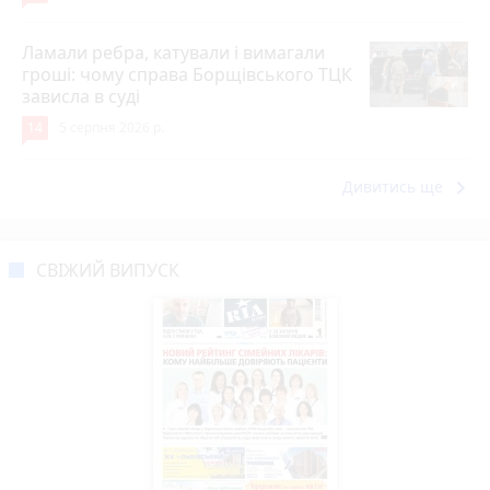
Ламали ребра, катували і вимагали
гроші: чому справа Борщівського ТЦК
зависла в суді
14
5 серпня 2026 р.
keyboard_arrow_right
Дивитись ще
СВІЖИЙ ВИПУСК