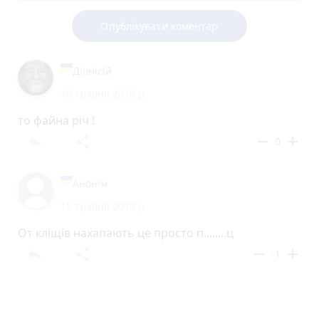
Опублікувати коментар
Діонісій
18 травня 2018 р.
то файна річ !
reply
share
remove
add
0
Анонім
18 травня 2018 р.
От кліщів нахапають це просто п........ц
reply
share
remove
add
-1