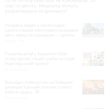
Після потопу квартири на Коновальця, 20
сирі та цвітуть. Мешканці можуть
розраховувати на допомогу?
Потрійна аварія в селі Колодне:
одного з водіїв заблокувало всередині
авто, серед постраждалих — дитина
Вчора о 17:04
Розвиток дітей у Тернополі 2026:
огляд гуртків, секцій, клубів та студій
(партнерський проєкт)
28 липня 2026 р.
Внаслідок атаки росіян на Київщині
загинули 3-річний хлопчик та його
бабуся і дідусь
photo_camera
17 хвилин тому