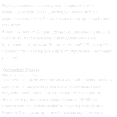
Редакція керується в своїй роботі
"Кодексом етики
українського журналіста"
, затвердженим Комісією з
журналістської етики. Поскаржитись на матеріал до Комісії
можна
тут
Видання є членом
Асоціації Незалежні регіональні видавці
України
та Всесвітньої асоціації видавців
WAN-IFRA
Матеріали з позначками "Новини компаній", "Прес-служба",
"Реклама" та "Партнерський проєкт" опубліковані на правах
реклами.
Здійснено за підтримки програми «Сильніші разом: Медіа та
Демократія», що реалізується Всесвітньою асоціацією
видавців новин (WAN-IFRA) у партнерстві з Асоціацією
«Незалежні регіональні видавці України» (АНРВУ) та
Норвезькою асоціацією медіабізнесу (MBL) за підтримки
Норвегії. Погляди авторів не обов’язково відображають