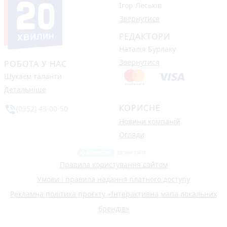
Ігор Леськів
Звернутися
РЕДАКТОРИ
Наталія Бурлаку
Звернутися
РОБОТА У НАС
Шукаєм таланти
Детальніше
КОРИСНЕ
phone_in_talk
(0352) 43-00-50
Новини компаній
Огляди
Правила користування сайтом
Умови і правила надання платного доступу
Рекламна політика проєкту «Інтерактивна мапа локальних
брендів»