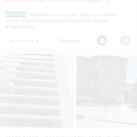
3-річний хлопчик та його бабуся і дідусь
photo_camera
Звернення стосовно нової розмітки і
Від читача
знаків дорожнього руху біля шостої школи
м.Тернопіль.
Всі новини
Підпишись