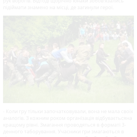
рук ворогів. Відтоді щорічно юнаки зобов’язались
підіймати знамено на місці, де загинули герої.
- Коли гру тільки започатковували, вона не мала своїх
аналогів. З кожним роком організація відбуваєтьсяна
кращому рівні. Змагання проводяться в форматі 3-
денного таборування. Учасники гри змагаються в