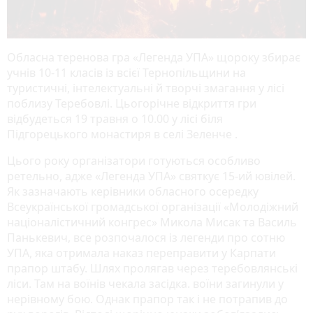
Обласна теренова гра «Легенда УПА» щороку збирає
учнів 10-11 класів із всієї Тернопільщини на
туристичні, інтелектуальні й творчі змагання у лісі
поблизу Теребовлі. Цьогорічне відкриття гри
відбудеться 19 травня о 10.00 у лісі біля
Підгорецького монастиря в селі Зеленче .
Цього року організатори готуються особливо
ретельно, адже «Легенда УПА» святкує 15-ий ювілей.
Як зазначають керівники обласного осередку
Всеукраїнської громадської організації «Молодіжний
націоналістичний конгрес» Микола Мисак та Василь
Панькевич, все розпочалося із легенди про сотню
УПА, яка отримала наказ переправити у Карпати
прапор штабу. Шлях пролягав через теребовлянські
ліси. Там на воїнів чекала засідка. воїни загинули у
нерівному бою. Однак прапор так і не потрапив до