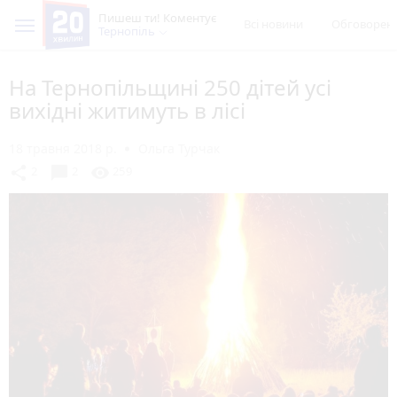
Пишеш ти! Коментує
Всі новини
Обговорен
Тернопіль
На Тернопільщині 250 дітей усі
вихідні житимуть в лісі
18 травня 2018 р.
Ольга Турчак
chat_bubble
share
visibility
2
2
259