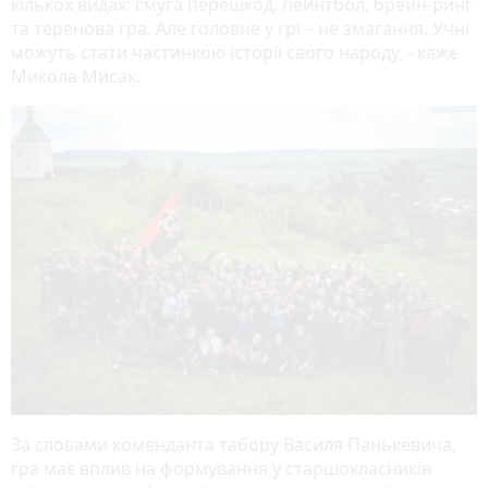
кількох видах: смуга перешкод, пейнтбол, брейн-ринг
та теренова гра. Але головне у грі – не змагання. Учні
можуть стати частинкою історії свого народу, - каже
Микола Мисак.
За словами коменданта табору Василя Панькевича,
гра має вплив на формування у старшокласників