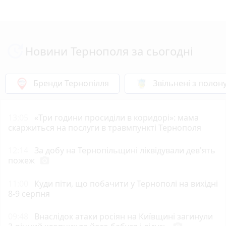
Новини Тернополя за сьогодні
Бренди Тернопілля
Звільнені з полон
13:05
«Три години просиділи в коридорі»: мама
скаржиться на послуги в травмпункті Тернополя
12:14
За добу на Тернопільщині ліквідували дев'ять
пожеж
photo_camera
11:00
Куди піти, що побачити у Тернополі на вихідні
8-9 серпня
09:48
Внаслідок атаки росіян на Київщині загинули