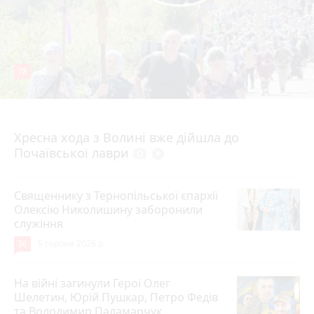
78
4 серпня 2026 р.
Хресна хода з Волині вже дійшла до
Почаївської лаври
photo_camera
play_circle_filled
Священнику з Тернопільської єпархії
Олексію Николишину заборонили
служіння
36
5 серпня 2026 р.
На війні загинули Герої Олег
Шелетин, Юрій Пушкар, Петро Федів
та Володимир Паламарчук