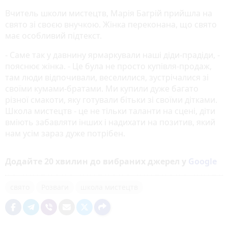
Вчитель школи мистецтв, Марія Багрій прийшла на
свято зі своєю внучкою. Жінка переконана, що свято
має особливий підтекст.
- Саме так у давнину ярмаркували наші діди-прадіди, -
пояснює жінка. - Це була не просто купівля-продаж,
там люди відпочивали, веселилися, зустрічалися зі
своїми кумами-братами. Ми купили дуже багато
різної смакоти, яку готували бітьки зі своїми дітками.
Школа мистецтв - це не тільки таланти на сцені, діти
вміють забавляти інших і надихати на позитив, який
нам усім зараз дуже потрібен.
Додайте 20 хвилин до вибраних джерел у
Google
свято
Розваги
школа мистецтв