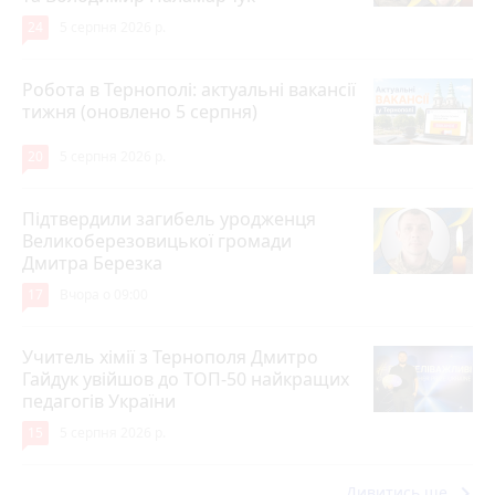
24
5 серпня 2026 р.
Робота в Тернополі: актуальні вакансії
тижня (оновлено 5 серпня)
20
5 серпня 2026 р.
Підтвердили загибель уродженця
Великоберезовицької громади
Дмитра Березка
17
Вчора о 09:00
Учитель хімії з Тернополя Дмитро
Гайдук увійшов до ТОП-50 найкращих
педагогів України
15
5 серпня 2026 р.
keyboard_arrow_right
Дивитись ще