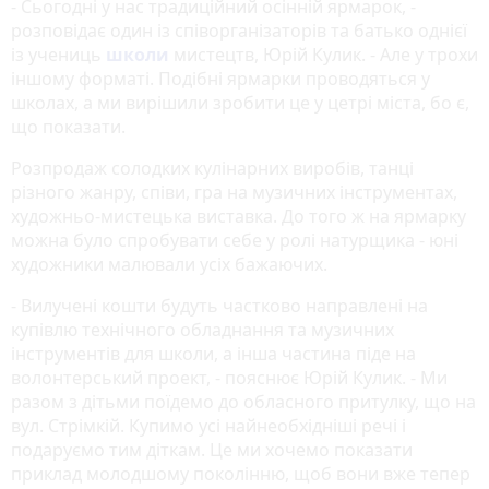
- Сьогодні у нас традиційний осінній ярмарок, -
розповідає один із співорганізаторів та батько однієї
із учениць
школи
мистецтв, Юрій Кулик. - Але у трохи
іншому форматі. Подібні ярмарки проводяться у
школах, а ми вирішили зробити це у цетрі міста, бо є,
що показати.
Розпродаж солодких кулінарних виробів, танці
різного жанру, співи, гра на музичних інструментах,
художньо-мистецька виставка. До того ж на ярмарку
можна було спробувати себе у ролі натурщика - юні
художники малювали усіх бажаючих.
- Вилучені кошти будуть частково направлені на
купівлю технічного обладнання та музичних
інструментів для школи, а інша частина піде на
волонтерський проект, - пояснює Юрій Кулик. - Ми
разом з дітьми поїдемо до обласного притулку, що на
вул. Стрімкій. Купимо усі найнеобхідніші речі і
подаруємо тим діткам. Це ми хочемо показати
приклад молодшому поколінню, щоб вони вже тепер