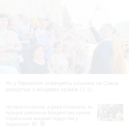
Як у Тернополі освячують кошики на Спаса:
репортаж з місцевих храмів
photo_camera
play_circle_filled
Не просто школа, а дієва спільнота: як
працює унікальна бордингова школа
Української академії лідерства у
Тернополі
photo_camera
play_circle_filled