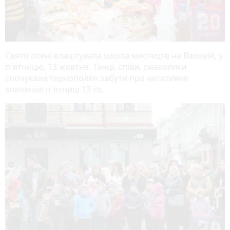
Свято осені влаштувала школа мистецтв на Валовій, у
п`ятницю, 13 жовтня. Танці, співи, смаколики
спонукали тернополян забути про негативне
значення п`ятниці 13-го.
