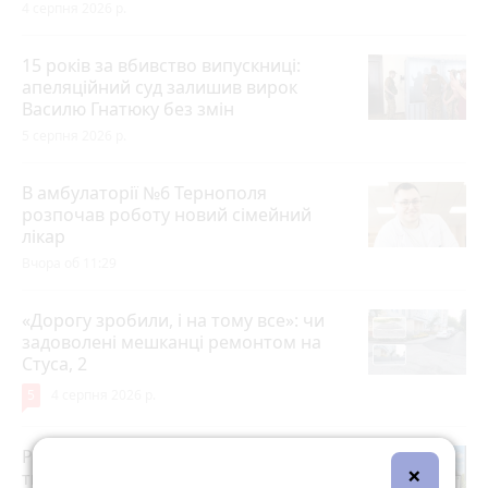
4 серпня 2026 р.
15 років за вбивство випускниці:
апеляційний суд залишив вирок
Василю Гнатюку без змін
5 серпня 2026 р.
В амбулаторії №6 Тернополя
розпочав роботу новий сімейний
лікар
Вчора об 11:29
«Дорогу зробили, і на тому все»: чи
задоволені мешканці ремонтом на
Стуса, 2
5
4 серпня 2026 р.
Робота в Тернополі: актуальні вакансії
×
тижня (оновлено 5 серпня)