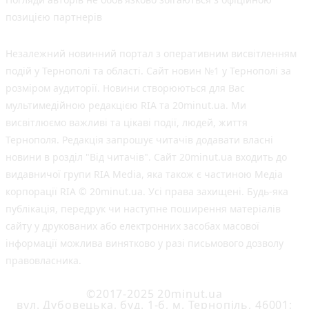
позицією партнерів
Незалежний новинний портал з оперативним висвітленням
подій у Тернополі та області. Сайт новин №1 у Тернополі за
розміром аудиторії. Новини створюються для Вас
мультимедійною редакцією RIA та 20minut.ua. Ми
висвітлюємо важливі та цікаві події, людей, життя
Тернополя. Редакція запрошує читачів додавати власні
новини в розділ "Від читачів". Сайт 20minut.ua входить до
видавничої групи RIA Media, яка також є частиною Медіа
корпорації RIA © 20minut.ua. Усі права захищені. Будь-яка
публiкацiя, передрук чи наступне поширення матеріалів
сайту у друкованих або електронних засобах масової
інформації можлива винятково у разі письмового дозволу
правовласника.
©2017-2025 20minut.ua
вул. Дубовецька, буд. 1-б, м. Тернопіль, 46001;