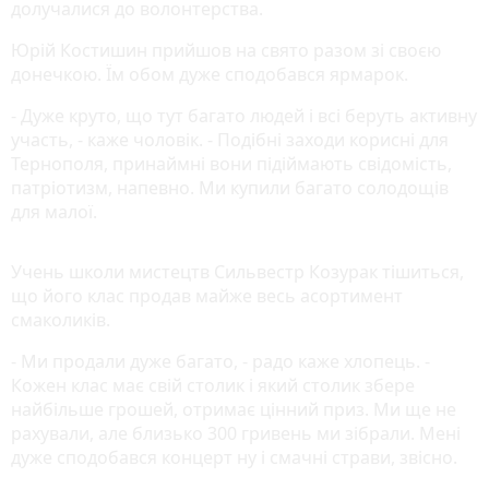
долучалися до волонтерства.
Юрій Костишин прийшов на свято разом зі своєю
донечкою. Їм обом дуже сподобався ярмарок.
- Дуже круто, що тут багато людей і всі беруть активну
участь, - каже чоловік. - Подібні заходи корисні для
Тернополя, принаймні вони підіймають свідомість,
патріотизм, напевно. Ми купили багато солодощів
для малої.
Учень школи мистецтв Сильвестр Козурак тішиться,
що його клас продав майже весь асортимент
смаколиків.
- Ми продали дуже багато, - радо каже хлопець. -
Кожен клас має свій столик і який столик збере
найбільше грошей, отримає цінний приз. Ми ще не
рахували, але близько 300 гривень ми зібрали. Мені
дуже сподобався концерт ну і смачні страви, звісно.