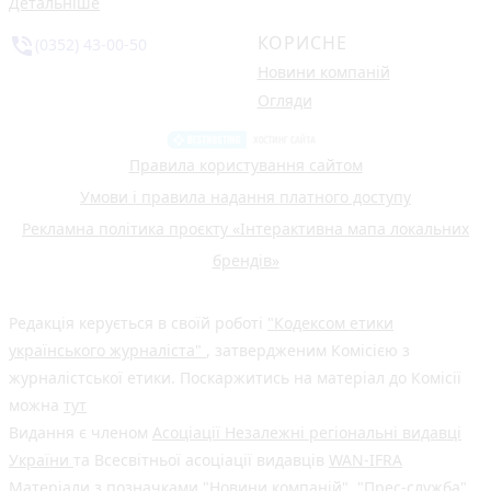
Детальніше
КОРИСНЕ
phone_in_talk
(0352) 43-00-50
Новини компаній
Огляди
Правила користування сайтом
Умови і правила надання платного доступу
Рекламна політика проєкту «Інтерактивна мапа локальних
брендів»
Редакція керується в своїй роботі
"Кодексом етики
українського журналіста"
, затвердженим Комісією з
журналістської етики. Поскаржитись на матеріал до Комісії
можна
тут
Видання є членом
Асоціації Незалежні регіональні видавці
України
та Всесвітньої асоціації видавців
WAN-IFRA
Матеріали з позначками "Новини компаній", "Прес-служба",