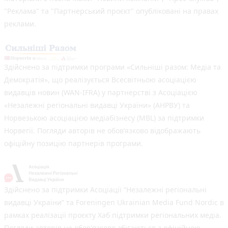
"Реклама" та "Партнерський проєкт" опубліковані на правах
реклами.
Здійснено за підтримки програми «Сильніші разом: Медіа та
Демократія», що реалізується Всесвітньою асоціацією
видавців новин (WAN-IFRA) у партнерстві з Асоціацією
«Незалежні регіональні видавці України» (АНРВУ) та
Норвезькою асоціацією медіабізнесу (MBL) за підтримки
Норвегії. Погляди авторів не обов’язково відображають
офіційну позицію партнерів програми.
Здійснено за підтримки Асоціації “Незалежні регіональні
видавці України” та Foreningen Ukrainian Media Fund Nordic в
рамках реалізації проєкту Хаб підтримки регіональних медіа.
Погляди авторів не обов'язково збігаються з офіційною