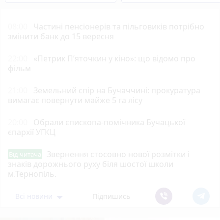
08:00
Частині пенсіонерів та пільговиків потрібно
змінити банк до 15 вересня
22:00
«Петрик П’яточкин у кіно»: що відомо про
фільм
21:00
Земельний спір на Бучаччині: прокуратура
вимагає повернути майже 5 га лісу
20:00
Обрали єпископа-помічника Бучацької
єпархії УГКЦ
Звернення стосовно нової розмітки і
Від читача
знаків дорожнього руху біля шостої школи
м.Тернопіль.
Всі новини
Підпишись