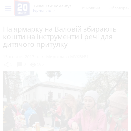
Пишеш ти! Коментує
Всі новини
Обговорен
Тернопіль
На ярмарку на Валовій збирають
кошти на інструменти і речі для
дитячого притулку
13 жовтня 2017 р.
Мирослава МУКВИЧ
chat_bubble
share
visibility
5
0
586