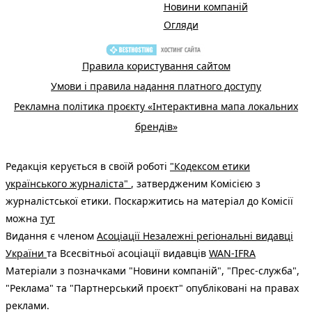
Новини компаній
Огляди
Правила користування сайтом
Умови і правила надання платного доступу
Рекламна політика проєкту «Інтерактивна мапа локальних
брендів»
Редакція керується в своїй роботі
"Кодексом етики
українського журналіста"
, затвердженим Комісією з
журналістської етики. Поскаржитись на матеріал до Комісії
можна
тут
Видання є членом
Асоціації Незалежні регіональні видавці
України
та Всесвітньої асоціації видавців
WAN-IFRA
Матеріали з позначками "Новини компаній", "Прес-служба",
"Реклама" та "Партнерський проєкт" опубліковані на правах
реклами.