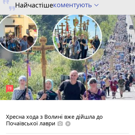
коментують
Найчастіше
78
4 серпня 2026 р.
Хресна хода з Волині вже дійшла до
Почаївської лаври
photo_camera
play_circle_filled