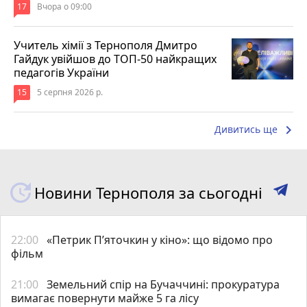
17
Вчора о 09:00
Учитель хімії з Тернополя Дмитро
Гайдук увійшов до ТОП-50 найкращих
педагогів України
15
5 серпня 2026 р.
keyboard_arrow_right
Дивитись ще
Новини Тернополя за сьогодні
22:00
«Петрик П’яточкин у кіно»: що відомо про
фільм
21:00
Земельний спір на Бучаччині: прокуратура
вимагає повернути майже 5 га лісу