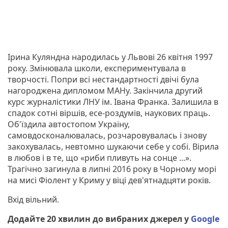
Ірина Куляндна народилась у Львові 26 квітня 1997
року. Змінювала школи, експериментувала в
творчості. Попри всі нестандартності двічі була
нагороджена дипломом МАНу. Закінчила другий
курс журналістики ЛНУ ім. Івана Франка. Залишила в
спадок сотні віршів, есе-роздумів, наукових праць.
Об'їздила автостопом Україну,
самовдосконалювалась, розчаровувалась і знову
закохувалась, невтомно шукаючи себе у собі. Вірила
в любов і в те, що «риби пливуть на сонце ...».
Трагічно загинула в липні 2016 року в Чорному морі
на мисі Фіолент у Криму у віці дев'ятнадцяти років.
Вхід вільний.
Додайте 20 хвилин до вибраних джерел у
Google