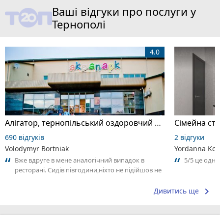
Ваші відгуки про послуги у
Тернополі
4.0
Алігатор, тернопільський оздоровчий комплекс
Сімейна сто
690 відгуків
2 відгуки
Volodymyr Bortniak
Yordanna Kom
Вже вдруге в мене аналогічний випадок в
5/5 це одн
ресторані. Сидів півгодини,ніхто не підійшов не
взяв замовлення. На наступний раз...
keyboard_arrow_right
Дивитись ще