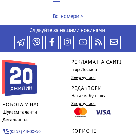
Всі номери >
Слідкуйте за нашими новинами
РЕКЛАМА НА САЙТІ
Ігор Леськів
Звернутися
РЕДАКТОРИ
Наталія Бурлаку
Звернутися
РОБОТА У НАС
Шукаєм таланти
Детальніше
КОРИСНЕ
phone_in_talk
(0352) 43-00-50