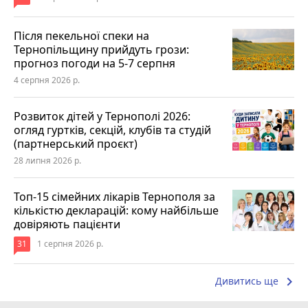
Після пекельної спеки на
Тернопільщину прийдуть грози:
прогноз погоди на 5-7 серпня
4 серпня 2026 р.
Розвиток дітей у Тернополі 2026:
огляд гуртків, секцій, клубів та студій
(партнерський проєкт)
28 липня 2026 р.
Топ-15 сімейних лікарів Тернополя за
кількістю декларацій: кому найбільше
довіряють пацієнти
31
1 серпня 2026 р.
keyboard_arrow_right
Дивитись ще