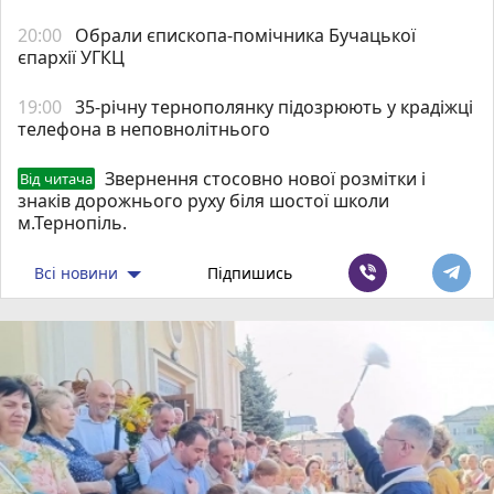
20:00
Обрали єпископа-помічника Бучацької
єпархії УГКЦ
19:00
35-річну тернополянку підозрюють у крадіжці
телефона в неповнолітнього
Звернення стосовно нової розмітки і
Від читача
знаків дорожнього руху біля шостої школи
м.Тернопіль.
Всі новини
Підпишись