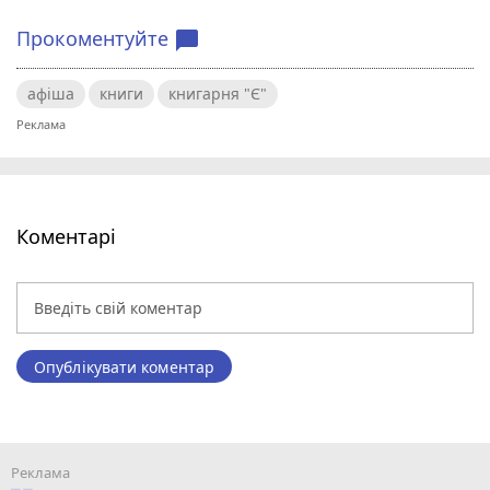
Прокоментуйте
chat_bubble
афіша
книги
книгарня "Є"
Коментарі
Опублікувати коментар