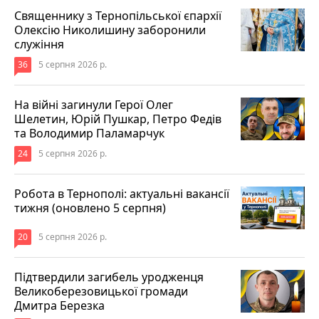
Священнику з Тернопільської єпархії
Олексію Николишину заборонили
служіння
36
5 серпня 2026 р.
На війні загинули Герої Олег
Шелетин, Юрій Пушкар, Петро Федів
та Володимир Паламарчук
24
5 серпня 2026 р.
Робота в Тернополі: актуальні вакансії
тижня (оновлено 5 серпня)
20
5 серпня 2026 р.
Підтвердили загибель уродженця
Великоберезовицької громади
Дмитра Березка