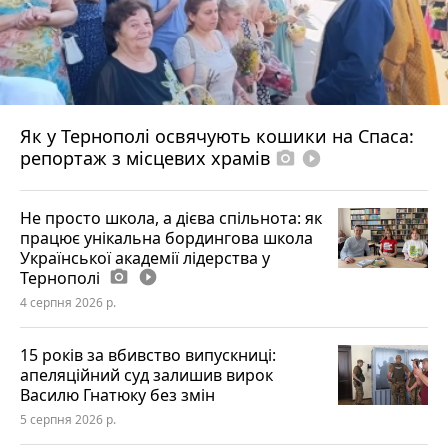
Як у Тернополі освячують кошики на Спаса:
репортаж з місцевих храмів
photo_camera
play_circle_filled
Не просто школа, а дієва спільнота: як
працює унікальна бордингова школа
Української академії лідерства у
Тернополі
photo_camera
play_circle_filled
4 серпня 2026 р.
15 років за вбивство випускниці:
апеляційний суд залишив вирок
Василю Гнатюку без змін
5 серпня 2026 р.