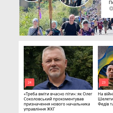
П
play_circle_fi
родженця
омади
mode_comment
mode_comment
24
23
«Треба вміти вчасно піти»: як Олег
На війн
Соколовський прокоментував
Шелети
призначення нового начальника
Федів 
управління ЖКГ