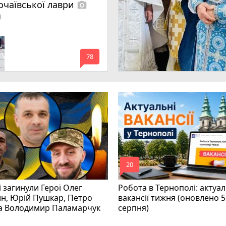
очаївської лаври
photo_camera
lled
mode_comment
78
mode_comment
20
і загинули Герої Олег
Робота в Тернополі: актуал
н, Юрій Пушкар, Петро
вакансії тижня (оновлено 5
та Володимир Паламарчук
серпня)