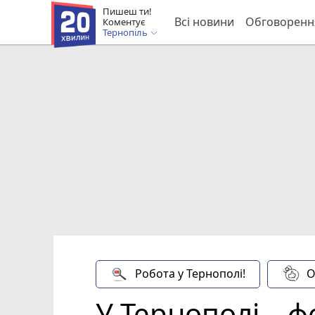
Пишеш ти!
Всі новини
Обговоренн
Коментує
Тернопіль
Робота у Тернополі!
О
У Тернополі – ф