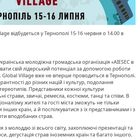
lage відбудеться у Тернополі 15-16 червня о 14.00 в
українська молодіжна громадська організація «AIESEC в
ивати свій лідерський потенціал за допомогою роботи
Global Village вже не вперше проводиться в Тернополі.
рантності до різних націй і культур, подолання
стереотипів. Представники кожної культури
 страви, звичаї, ремесла, костюми, танці та співи. В
оналізму жителі та гості міста зможуть не тільки
інших країн, а й поспілкуватися з їх представниками і з
пти вподобаних страв.
ння з молоддю зі всього світу, захоплюючі презентації та
рси, дегустація страв іноземних країн та багато іншого.