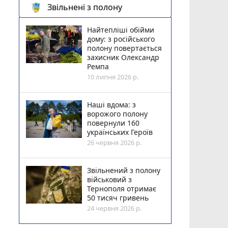
Звільнені з полону
Найтепліші обійми
дому: з російського
полону повертається
захисник Олександр
Ремпа
10 липня 2026 р.
Наші вдома: з
ворожого полону
повернули 160
українських Героїв
26 червня 2026 р.
Звільнений з полону
військовий з
Тернополя отримає
50 тисяч гривень
24 червня 2026 р.