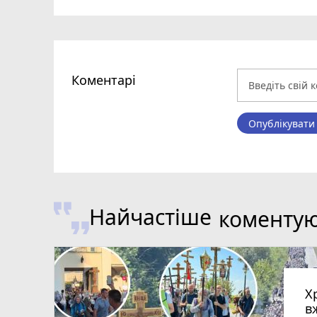
Коментарі
Опублікувати
Найчастіше
коменту
Х
в