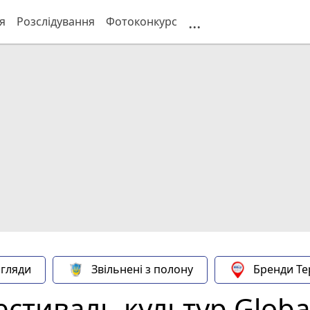
...
я
Розслідування
Фотоконкурс
гляди
Звільнені з полону
Бренди Те
естиваль культур Global