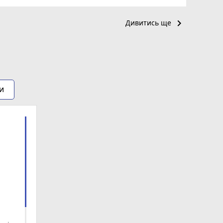
keyboard_arrow_right
Дивитись ще
и