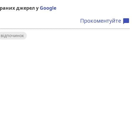
браних джерел у
Google
Прокоментуйте
chat_bubble
відпочинок