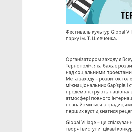
Фестиваль культур Global Vil
парку ім. Т. Шевченка.
Організатором заходу є Все
Тернополі», яка бажає розв
над соціальними проектами. 
Мета заходу – розвиток толе
міжнаціональних бар’єрів і 
продемонструють національні
атмосфері повного інтернаці
познайомитися з традиціями 
перших вуст дізнатися реце
Global Village – це спілкува
творчі виступи, цікаві конку