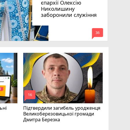
єпархії Олексію
Николишину
заборонили служіння
mode_comment
36
«Треба вм
Соколовс
призначе
управлін
mode_comment
mode_comment
16
24
ьні
Підтвердили загибель уродженця
Великоберезовицької громади
Дмитра Березка