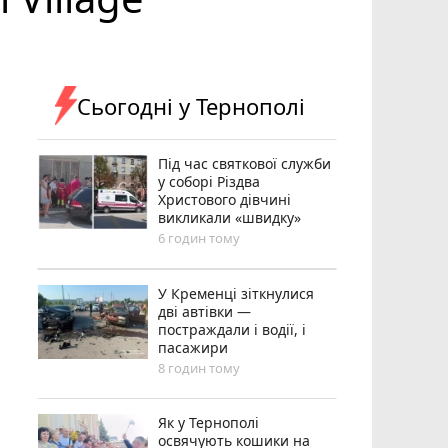
Сьогодні у Тернополі
Під час святкової служби
у соборі Різдва
Христового дівчині
викликали «швидку»
6 годин тому
У Кременці зіткнулися
дві автівки —
постраждали і водії, і
пасажири
8 годин тому
Як у Тернополі
освячують кошики на