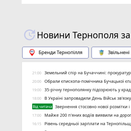
Новини Тернополя за
Бренди Тернопілля
Звільнені
Земельний спір на Бучаччині: прокуратур
21:00
Обрали єпископа-помічника Бучацької єпа
20:00
35-річну тернополянку підозрюють у крад
19:00
В Україні запровадили День Військ зв'язк
18:00
Від читача
Звернення стосовно нової розмітки і
Майже 200 п'яних водіїв виявили на доро
17:00
Рівень середньої зарплати на Тернопільщ
16:15