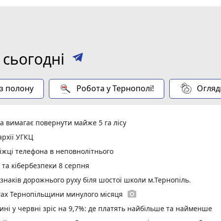
 сьогодні
 з полону
Робота у Тернополі!
Огляд
а вимагає повернути майже 5 га лісу
рхії УГКЦ
іжці телефона в неповнолітнього
у та кібербезпеки 8 серпня
 знаків дорожнього руху біля шостої школи м.Тернопіль.
photo_camera
гах Тернопільщини минулого місяця
ині у червні зріс на 9,7%: де платять найбільше та найменше