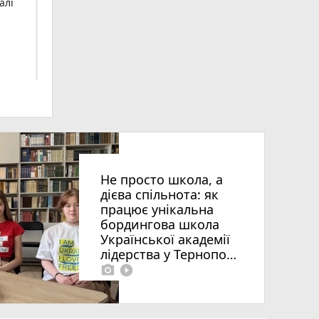
алі
Не просто школа, а
дієва спільнота: як
працює унікальна
бордингова школа
ія»
Української академії
лідерства у Тернополі
photo_camera
play_circle_filled