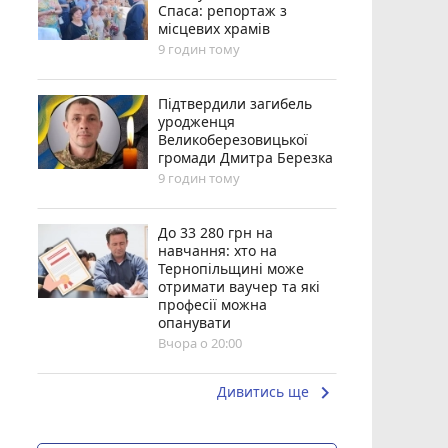
Спаса: репортаж з
місцевих храмів
9 годин тому
Підтвердили загибель
уродженця
Великоберезовицької
громади Дмитра Березка
9 годин тому
До 33 280 грн на
навчання: хто на
Тернопільщині може
отримати ваучер та які
професії можна
опанувати
Вчора о 20:00
keyboard_arrow_right
Дивитись ще