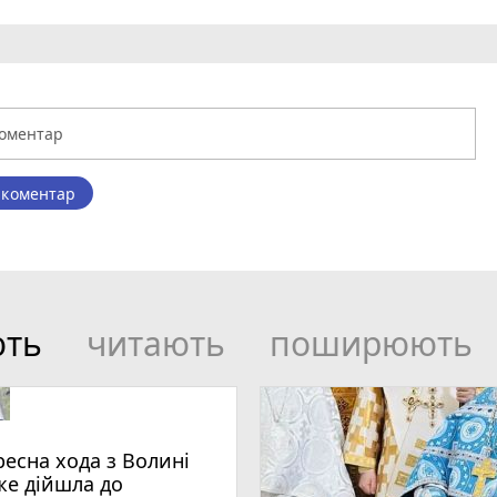
 коментар
ють
читають
поширюють
ресна хода з Волині
же дійшла до