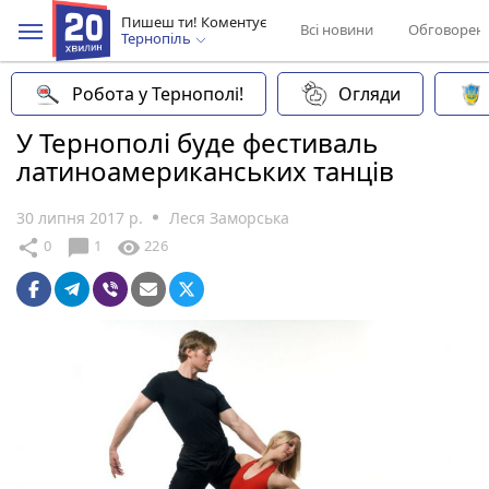
Пишеш ти! Коментує
Всі новини
Обговорен
Тернопіль
Робота у Тернополі!
Огляди
У Тернополі буде фестиваль
латиноамериканських танців
30 липня 2017 р.
Леся Заморська
chat_bubble
share
visibility
0
1
226