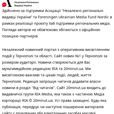
Здійснено за підтримки Асоціації “Незалежні регіональні
видавці України” та Foreningen Ukrainian Media Fund Nordic в
рамках реалізації проєкту Хаб підтримки регіональних медіа.
Погляди авторів не обов'язково збігаються з офіційною
позицією партнерів
Незалежний новинний портал з оперативним висвітленням
подій у Тернополі та області. Сайт новин №1 у Тернополі за
розміром аудиторії. Новини створюються для Вас
мультимедійною редакцією RIA та 20minut.ua. Ми
висвітлюємо важливі та цікаві події, людей, життя
Тернополя. Редакція запрошує читачів додавати власні
новини в розділ "Від читачів". Сайт 20minut.ua входить до
видавничої групи RIA Media, яка також є частиною Медіа
корпорації RIA © 20minut.ua. Усі права захищені. Будь-яка
публiкацiя, передрук чи наступне поширення матеріалів
сайту у друкованих або електронних засобах масової