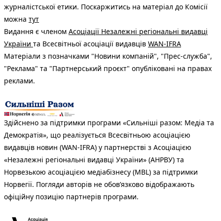
журналістської етики. Поскаржитись на матеріал до Комісії
можна
тут
Видання є членом
Асоціації Незалежні регіональні видавці
України
та Всесвітньої асоціації видавців
WAN-IFRA
Матеріали з позначками "Новини компаній", "Прес-служба",
"Реклама" та "Партнерський проєкт" опубліковані на правах
реклами.
Здійснено за підтримки програми «Сильніші разом: Медіа та
Демократія», що реалізується Всесвітньою асоціацією
видавців новин (WAN-IFRA) у партнерстві з Асоціацією
«Незалежні регіональні видавці України» (АНРВУ) та
Норвезькою асоціацією медіабізнесу (MBL) за підтримки
Норвегії. Погляди авторів не обов’язково відображають
офіційну позицію партнерів програми.