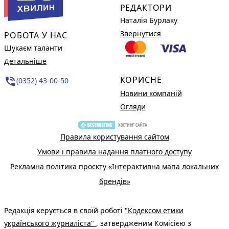
РЕДАКТОРИ
Наталія Бурлаку
Звернутися
РОБОТА У НАС
Шукаєм таланти
Детальніше
КОРИСНЕ
phone_in_talk
(0352) 43-00-50
Новини компаній
Огляди
Правила користування сайтом
Умови і правила надання платного доступу
Рекламна політика проєкту «Інтерактивна мапа локальних
брендів»
Редакція керується в своїй роботі
"Кодексом етики
українського журналіста"
, затвердженим Комісією з