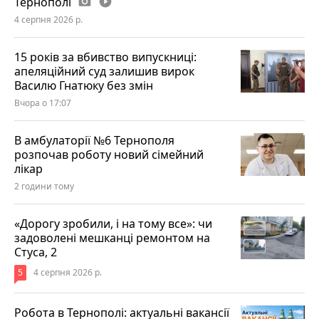
Тернополі
photo_camera
play_circle_filled
4 серпня 2026 р.
15 років за вбивство випускниці:
апеляційний суд залишив вирок
Василю Гнатюку без змін
Вчора о 17:07
В амбулаторії №6 Тернополя
розпочав роботу новий сімейний
лікар
2 години тому
«Дорогу зробили, і на тому все»: чи
задоволені мешканці ремонтом на
Стуса, 2
5
4 серпня 2026 р.
Робота в Тернополі: актуальні вакансії