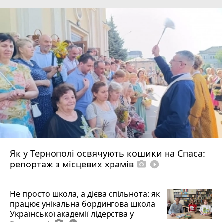
Як у Тернополі освячують кошики на Спаса:
репортаж з місцевих храмів
photo_camera
play_circle_filled
Не просто школа, а дієва спільнота: як
працює унікальна бордингова школа
Української академії лідерства у