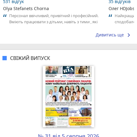
531 відгук
35 відгуків
Olya Stefanets Chorna
Олег HDJobs
Персонал ввічливий, привітний і професійний.
Найкращий 
Вміють працювати з дітьми, навіть з тими , які
сподобало
бояться стоматологів. Ми з...
keyboard_arrow_right
Дивитись ще
СВІЖИЙ ВИПУСК
№ 31 від 5 серпня 2026