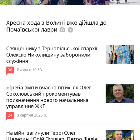
4 серпня 2026 р.
Хресна хода з Волині вже дійшла до
Почаївської лаври
photo_camera
play_circle_filled
Священнику з Тернопільської єпархії
Олексію Николишину заборонили
служіння
36
Вчора о 10:53
«Треба вміти вчасно піти»: як Олег
Соколовський прокоментував
призначення нового начальника
управління ЖКГ
24
3 серпня 2026 р.
На війні загинули Герої Олег
Шелетин, Юрій Пушкар, Петро Федів