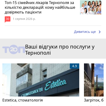
Топ-15 сімейних лікарів Тернополя за
кількістю декларацій: кому найбільше
довіряють пацієнти
30
1 серпня 2026 р.
keyboard_arrow_right
Дивитись ще
Ваші відгуки про послуги у
Тернополі
4.9
Estetica, стоматологія
Загріток, б