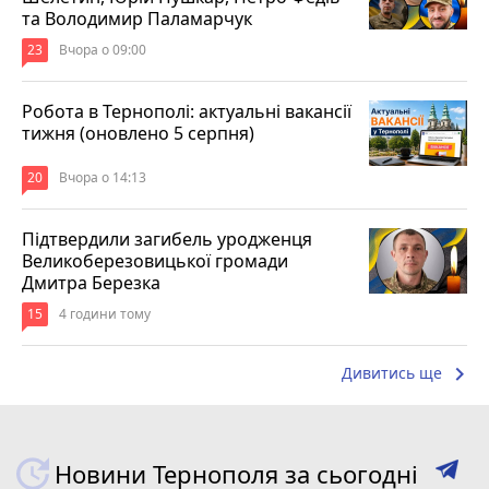
та Володимир Паламарчук
23
Вчора о 09:00
Робота в Тернополі: актуальні вакансії
тижня (оновлено 5 серпня)
20
Вчора о 14:13
Підтвердили загибель уродженця
Великоберезовицької громади
Дмитра Березка
15
4 години тому
keyboard_arrow_right
Дивитись ще
Новини Тернополя за сьогодні