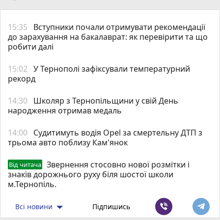
15:35
Вступники почали отримувати рекомендації
до зарахування на бакалаврат: як перевірити та що
робити далі
15:02
У Тернополі зафіксували температурний
рекорд
14:30
Школяр з Тернопільщини у свій День
народження отримав медаль
14:00
Судитимуть водія Opel за смертельну ДТП з
трьома авто поблизу Кам'янок
Звернення стосовно нової розмітки і
Від читача
знаків дорожнього руху біля шостої школи
м.Тернопіль.
Всі новини
Підпишись