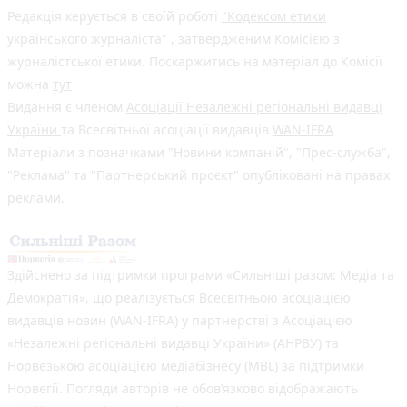
Редакція керується в своїй роботі
"Кодексом етики
українського журналіста"
, затвердженим Комісією з
журналістської етики. Поскаржитись на матеріал до Комісії
можна
тут
Видання є членом
Асоціації Незалежні регіональні видавці
України
та Всесвітньої асоціації видавців
WAN-IFRA
Матеріали з позначками "Новини компаній", "Прес-служба",
"Реклама" та "Партнерський проєкт" опубліковані на правах
реклами.
Здійснено за підтримки програми «Сильніші разом: Медіа та
Демократія», що реалізується Всесвітньою асоціацією
видавців новин (WAN-IFRA) у партнерстві з Асоціацією
«Незалежні регіональні видавці України» (АНРВУ) та
Норвезькою асоціацією медіабізнесу (MBL) за підтримки
Норвегії. Погляди авторів не обов’язково відображають