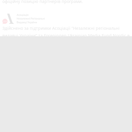
офіційну позицію партнерів програми.
Здійснено за підтримки Асоціації “Незалежні регіональні
видавці України” та Foreningen Ukrainian Media Fund Nordic в
рамках реалізації проєкту Хаб підтримки регіональних медіа.
Погляди авторів не обов'язково збігаються з офіційною
позицією партнерів
Незалежний новинний портал з оперативним висвітленням
подій у Тернополі та області. Сайт новин №1 у Тернополі за
розміром аудиторії. Новини створюються для Вас
мультимедійною редакцією RIA та 20minut.ua. Ми
висвітлюємо важливі та цікаві події, людей, життя
Тернополя. Редакція запрошує читачів додавати власні
новини в розділ "Від читачів". Сайт 20minut.ua входить до
видавничої групи RIA Media, яка також є частиною Медіа