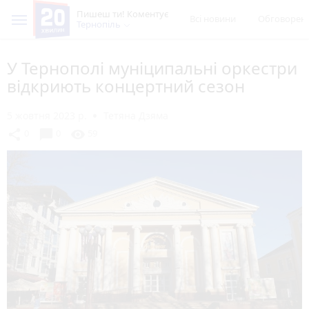
Пишеш ти! Коментує
Всі новини
Обговорен
Тернопіль
У Тернополі муніципальні оркестри
відкриють концертний сезон
5 жовтня 2023 р.
Тетяна Дзяма
chat_bubble
share
visibility
0
0
59