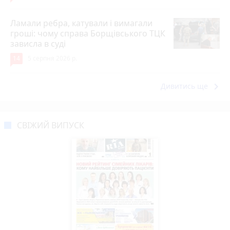
Ламали ребра, катували і вимагали
гроші: чому справа Борщівського ТЦК
зависла в суді
14
5 серпня 2026 р.
keyboard_arrow_right
Дивитись ще
СВІЖИЙ ВИПУСК