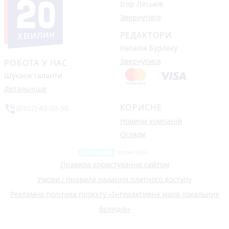
Ігор Леськів
Звернутися
РЕДАКТОРИ
Наталія Бурлаку
Звернутися
РОБОТА У НАС
Шукаєм таланти
Детальніше
КОРИСНЕ
phone_in_talk
(0352) 43-00-50
Новини компаній
Огляди
Правила користування сайтом
Умови і правила надання платного доступу
Рекламна політика проєкту «Інтерактивна мапа локальних
брендів»