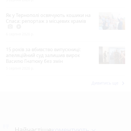
Як у Тернополі освячують кошики на
Спаса: репортаж з місцевих храмів
photo_camera
play_circle_filled
6 серпня 2026 р.
15 років за вбивство випускниці:
апеляційний суд залишив вирок
Василю Гнатюку без змін
5 серпня 2026 р.
keyboard_arrow_right
Дивитись ще
коментують
Найчастіше