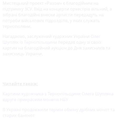
Мистецький проєкт «Разом» є благодійним на
підтримку ЗСУ. Вхід на концерти оркестрів вільний, а
зібрані благодійні внески артисти передадуть на
потреби військових підрозділів, у яких служать
тернополяни.
Нагадаємо, заслужений художник України
Олег
Шупляк із Тернопільщини
передав одну зі своїх
картин на благодійний аукціон до Дня захисників та
захисниць України.
Читайте також:
Картини художника з Тернопільщини Олега Шупляка
вдруге прикрасили монети НБУ
В Україні продовжили термін обміну дрібних монет та
старих банкнот