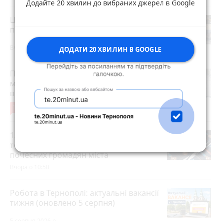
Додайте 20 хвилин до вибраних джерел в Google
Центр Теребовлі розрили: бруківку
прибрали, буде нове покриття
Вчора о 09:40
ДОДАТИ 20 ХВИЛИН В GOOGLE
Після розголосу чоловіка, якого
мобілізували з відстрочкою,
відпустили. Але з умовою…
13
3 серпня 2026 р.
13-ти захисникам та двом видатним
тернополянам присвоїли звання
почесних громадян міста
Вчора о 10:50
Робота в Тернополі: актуальні вакансії
тижня (оновлено 5 серпня)
5 серпня 2026 р.