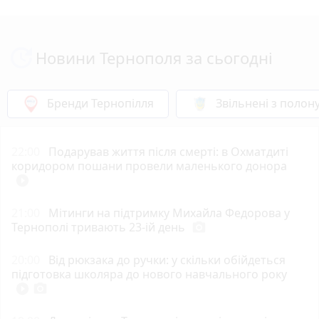
Новини Тернополя за сьогодні
Бренди Тернопілля
Звільнені з полон
22:00
Подарував життя після смерті: в Охматдиті
коридором пошани провели маленького донора
play_circle_filled
21:00
Мітинги на підтримку Михайла Федорова у
Тернополі тривають 23-ій день
photo_camera
20:00
Від рюкзака до ручки: у скільки обійдеться
підготовка школяра до нового навчального року
play_circle_filled
photo_camera