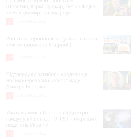
На війні загинули Герої Олег
Шелетин, Юрій Пушкар, Петро Федів
та Володимир Паламарчук
24
5 серпня 2026 р.
Робота в Тернополі: актуальні вакансії
тижня (оновлено 5 серпня)
20
5 серпня 2026 р.
Підтвердили загибель уродженця
Великоберезовицької громади
Дмитра Березка
17
6 серпня 2026 р.
Учитель хімії з Тернополя Дмитро
Гайдук увійшов до ТОП-50 найкращих
педагогів України
15
5 серпня 2026 р.