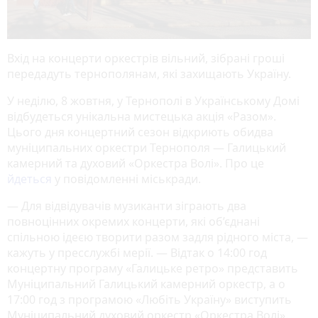
Вхід на концерти оркестрів вільний, зібрані гроші
передадуть тернополянам, які захищають Україну.
У неділю, 8 жовтня, у Тернополі в Українському Домі
відбудеться унікальна мистецька акція «Разом».
Цього дня концертний сезон відкриють обидва
муніципальних оркестри Тернополя — Галицький
камерний та духовий «Оркестра Волі». Про це
йдеться
у повідомленні міськради.
— Для відвідувачів музиканти зіграють два
повноцінних окремих концерти, які об’єднані
спільною ідеєю творити разом задля рідного міста, —
кажуть у пресслужбі мерії. — Відтак о 14:00 год
концертну програму «Галицьке ретро» представить
Муніципальний Галицький камерний оркестр, а о
17:00 год з програмою «Любіть Україну» виступить
Муніципальний духовий оркестр «Оркестра Волі».