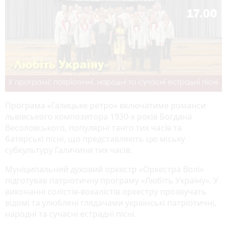
Програма «Галицьке ретро» включатиме романси
львівського композитора 1930-х років Богдана
Весоловського, популярні танго тих часів та
батярські пісні, що представляють цю міську
субкультуру Галичини тих часів.
Муніципальний духовий оркестр «Оркестра Волі»
підготував патріотичну програму «Любіть Україну». У
виконанні солістів-вокалістів оркестру прозвучать
відомі та улюблені глядачами українські патріотичні,
народні та сучасні естрадні пісні.