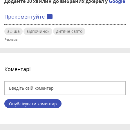
Додайте 20 хвилин до вибраних джерел у
Google
Прокоментуйте
chat_bubble
афіша
відпочинок
дитяче свято
Коментарі
Опублікувати коментар