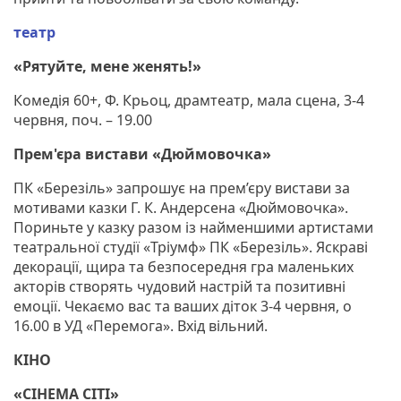
театр
«Рятуйте, мене женять!»
Комедія 60+, Ф. Крьоц, драмтеатр, мала сцена, 3-4
червня, поч. – 19.00
Прем'єра вистави «Дюймовочка»
ПК «Березіль» запрошує на прем’єру вистави за
мотивами казки Г. К. Андерсена «Дюймовочка».
Пориньте у казку разом із найменшими артистами
театральної студії «Тріумф» ПК «Березіль». Яскраві
декорації, щира та безпосередня гра маленьких
акторів створять чудовий настрій та позитивні
емоції. Чекаємо вас та ваших діток 3-4 червня, о
16.00 в УД «Перемога». Вхід вільний.
КІНО
«СІНЕМА СІТІ»