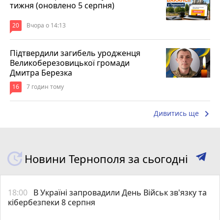
тижня (оновлено 5 серпня)
20
Вчора о 14:13
Підтвердили загибель уродженця
Великоберезовицької громади
Дмитра Березка
16
7 годин тому
keyboard_arrow_right
Дивитись ще
Новини Тернополя за сьогодні
18:00
В Україні запровадили День Військ зв'язку та
кібербезпеки 8 серпня