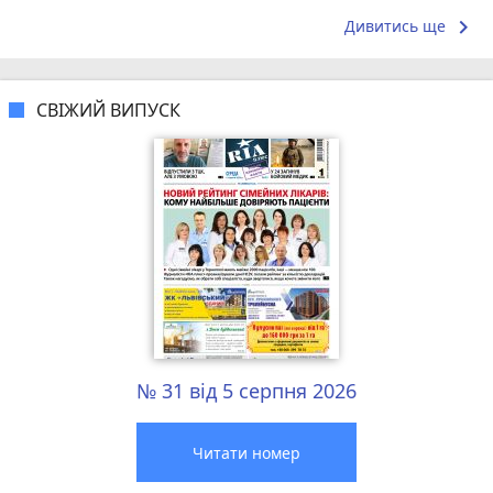
keyboard_arrow_right
Дивитись ще
СВІЖИЙ ВИПУСК
№ 31 від 5 серпня 2026
Читати номер