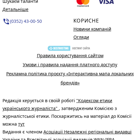
Шукаєм таланти
Детальніше
КОРИСНЕ
phone_in_talk
(0352) 43-00-50
Новини компаній
Огляди
Правила користування сайтом
Умови і правила надання платного доступу
Рекламна політика проєкту «Інтерактивна мапа локальних
брендів»
Редакція керується в своїй роботі
"Кодексом етики
українського журналіста"
, затвердженим Комісією з
журналістської етики. Поскаржитись на матеріал до Комісії
можна
тут
Видання є членом
Асоціації Незалежні регіональні видавці
України
та Всесвітньої асоціації видавців
WAN-IFRA