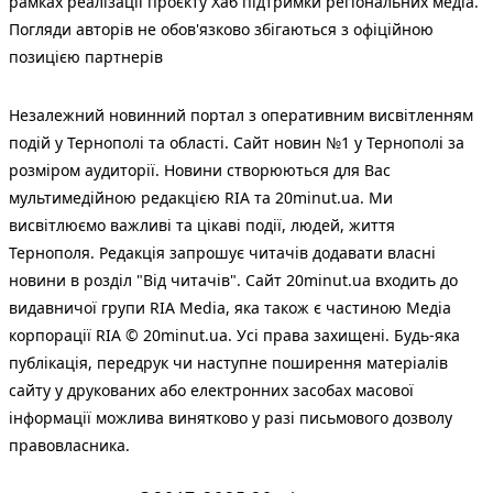
рамках реалізації проєкту Хаб підтримки регіональних медіа.
Погляди авторів не обов'язково збігаються з офіційною
позицією партнерів
Незалежний новинний портал з оперативним висвітленням
подій у Тернополі та області. Сайт новин №1 у Тернополі за
розміром аудиторії. Новини створюються для Вас
мультимедійною редакцією RIA та 20minut.ua. Ми
висвітлюємо важливі та цікаві події, людей, життя
Тернополя. Редакція запрошує читачів додавати власні
новини в розділ "Від читачів". Сайт 20minut.ua входить до
видавничої групи RIA Media, яка також є частиною Медіа
корпорації RIA © 20minut.ua. Усі права захищені. Будь-яка
публiкацiя, передрук чи наступне поширення матеріалів
сайту у друкованих або електронних засобах масової
інформації можлива винятково у разі письмового дозволу
правовласника.