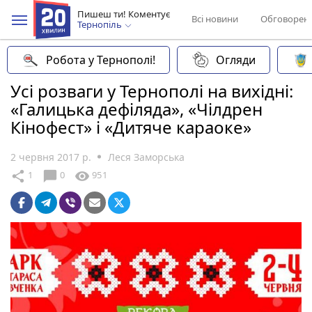
Пишеш ти! Коментує
Всі новини
Обговорен
Тернопіль
Робота у Тернополі!
Огляди
Усі розваги у Тернополі на вихідні:
«Галицька дефіляда», «Чілдрен
Кінофест» і «Дитяче караоке»
2 червня 2017 р.
Леся Заморська
chat_bubble
share
visibility
1
0
951