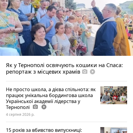
Як у Тернополі освячують кошики на Спаса:
репортаж з місцевих храмів
photo_camera
play_circle_filled
Не просто школа, а дієва спільнота: як
працює унікальна бордингова школа
Української академії лідерства у
Тернополі
photo_camera
play_circle_filled
4 серпня 2026 р.
15 років за вбивство випускниці: