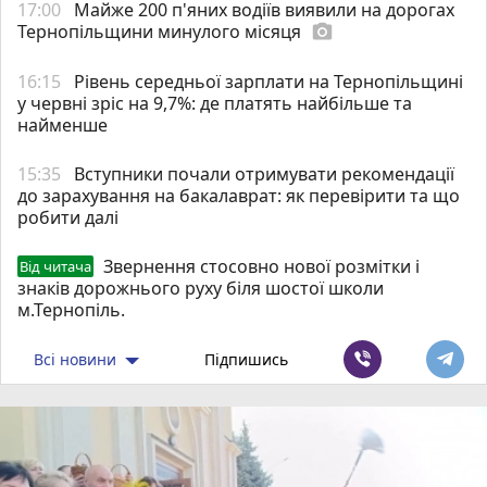
17:00
Майже 200 п'яних водіїв виявили на дорогах
Тернопільщини минулого місяця
photo_camera
16:15
Рівень середньої зарплати на Тернопільщині
у червні зріс на 9,7%: де платять найбільше та
найменше
15:35
Вступники почали отримувати рекомендації
до зарахування на бакалаврат: як перевірити та що
робити далі
Звернення стосовно нової розмітки і
Від читача
знаків дорожнього руху біля шостої школи
м.Тернопіль.
Всі новини
Підпишись