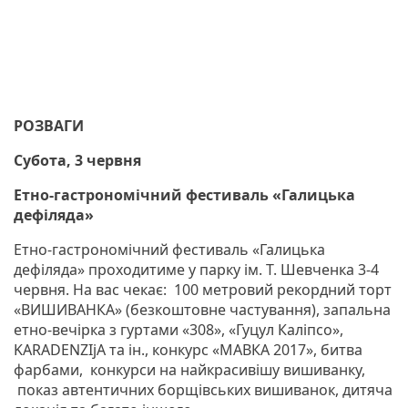
РОЗВАГИ
Субота, 3 червня
Етно-гастрономічний фестиваль «Галицька
дефіляда»
Етно-гастрономічний фестиваль «Галицька
дефіляда» проходитиме у парку ім. Т. Шевченка 3-4
червня. На вас чекає: 100 метровий рекордний торт
«ВИШИВАНКА» (безкоштовне частування), запальна
етно-вечірка з гуртами «308», «Гуцул Каліпсо»,
KARADENZIjA та ін., конкурс «МАВКА 2017», битва
фарбами, конкурси на найкрасивішу вишиванку,
показ автентичних борщівських вишиванок, дитяча