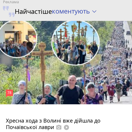
коментують
Найчастіше
78
4 серпня 2026 р.
Хресна хода з Волині вже дійшла до
Почаївської лаври
photo_camera
play_circle_filled