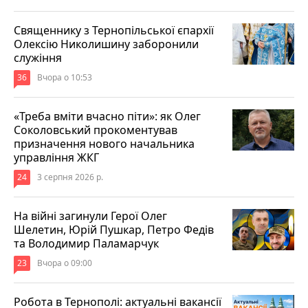
Священнику з Тернопільської єпархії
Олексію Николишину заборонили
служіння
36
Вчора о 10:53
«Треба вміти вчасно піти»: як Олег
Соколовський прокоментував
призначення нового начальника
управління ЖКГ
24
3 серпня 2026 р.
На війні загинули Герої Олег
Шелетин, Юрій Пушкар, Петро Федів
та Володимир Паламарчук
23
Вчора о 09:00
Робота в Тернополі: актуальні вакансії