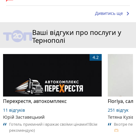
keyboard_arrow_right
Дивитись ще
Ваші відгуки про послуги у
Тернополі
4.2
Перехрестя, автокомплекс
Floriya, сало
11 відгуків
251 відгук
Юрій Заставецький
Тетяна Кузів
Готель приємний і вражає своїми цінами!!Всім
Вкотре пер
рекомендую)
🫶🏻