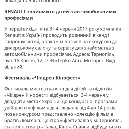
локація та багато іншого.
RENAULT знайомить дітей з автомобільними
професіями
У перші вихідні літа 3 і-4 червня 2017 року компанія
Renault в Україні проводить родинний вікенд і
запрошує дітей, а також їх батьків на екскурсію до
дилерському салону та сервісу для знайомства з
автомобільними професіями. Адреса: Тернопіль,
вул. 15 Квітня, 12, ТОВ «ТерКо Авто Моторс». Вхід
вільний.
Фестиваль «Чілдрен Кінофест»
Фестиваль мистецтва кіно для дітей та підлітків
«Чілдрен Кінофест» відбувається 3-4 червня у
двадцяти містах України. До конкурсної програми
увійшло сім фільмів для глядачів від 4 до 14 років,
поза конкурсом представлено колекцію фільмів
братів Люм'єрів. Центром фестивалю у м. Тернопіль
стане кінотеатр «Палац Кіно». Сеанси відбудуться о