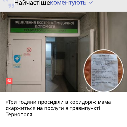
коментують
Найчастіше
48
«Три години просиділи в коридорі»: мама
8 серпня 2026 р.
скаржиться на послуги в травмпункті
Тернополя