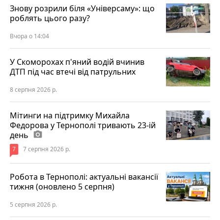
Знову розрили біля «Універсаму»: що
роблять цього разу?
Вчора о 14:04
У Скоморохах п'яний водій вчинив
ДТП під час втечі від патрульних
8 серпня 2026 р.
Мітинги на підтримку Михайла
Федорова у Тернополі тривають 23-ій
день
photo_camera
7
7 серпня 2026 р.
Робота в Тернополі: актуальні вакансії
тижня (оновлено 5 серпня)
5 серпня 2026 р.