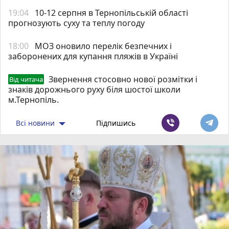
19:04
10-12 серпня в Тернопільській області
прогнозують суху та теплу погоду
18:00
МОЗ оновило перелік безпечних і
заборонених для купання пляжів в Україні
Звернення стосовно нової розмітки і
Від читача
знаків дорожнього руху біля шостої школи
м.Тернопіль.
Всі новини
Підпишись