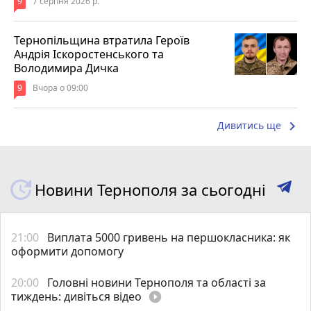
9
7 серпня 2026 р.
Тернопільщина втратила Героїв
Андрія Іскоростенського та
Володимира Дичка
9
Вчора о 09:00
keyboard_arrow_right
Дивитись ще
Новини Тернополя за сьогодні
21:00
Виплата 5000 гривень на першокласника: як
оформити допомогу
20:00
Головні новини Тернополя та області за
тиждень: дивіться відео
play_circle_filled