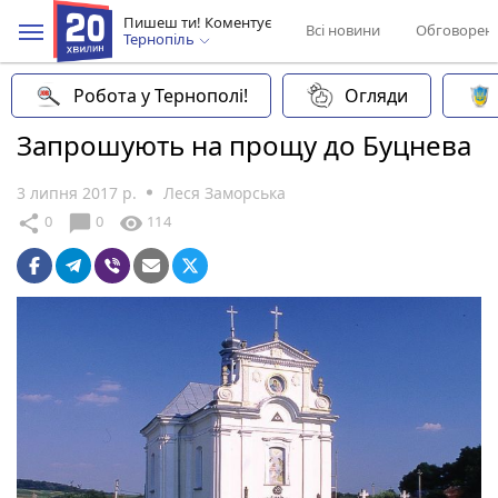
Пишеш ти! Коментує
Всі новини
Обговорен
Тернопіль
Робота у Тернополі!
Огляди
Запрошують на прощу до Буцнева
3 липня 2017 р.
Леся Заморська
chat_bubble
share
visibility
0
0
114