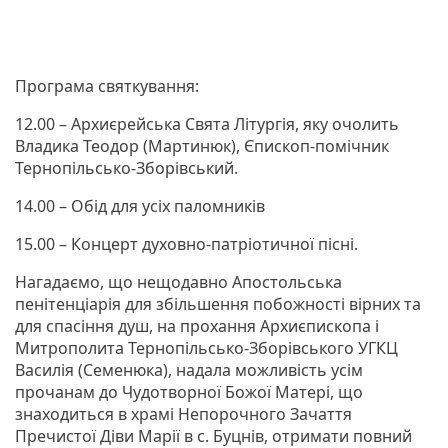
Програма святкування:
12.00 – Архиєрейська Свята Літургія, яку очолить
Владика Теодор (Мартинюк), Єпископ-помічник
Тернопільсько-Зборівський.
14.00 – Обід для усіх паломників
15.00 – Концерт духовно-патріотичної пісні.
Нагадаємо, що нещодавно Апостольська
пенітенціарія для збільшення побожності вірних та
для спасіння душ, на прохання Архиєпископа і
Митрополита Тернопільсько-Зборівського УГКЦ
Василія (Семенюка), надала можливість усім
прочанам до Чудотворної Божої Матері, що
знаходиться в храмі Непорочного Зачаття
Пречистої Діви Марії в с. Буцнів, отримати повний