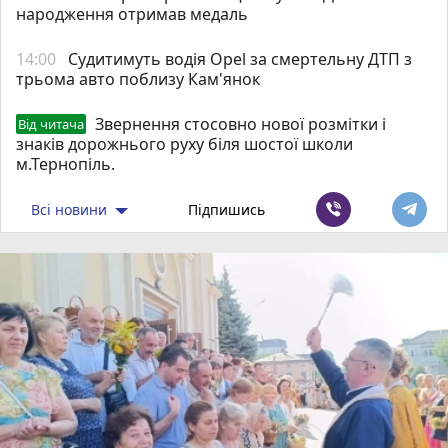
народження отримав медаль
14:00
Судитимуть водія Opel за смертельну ДТП з
трьома авто поблизу Кам'янок
Звернення стосовно нової розмітки і
Від читача
знаків дорожнього руху біля шостої школи
м.Тернопіль.
Всі новини
Підпишись