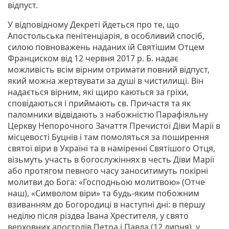
відпуст.
У відповідному Декреті йдеться про те, що
Апостольська пенітенціарія, в особливий спосіб,
силою повноважень наданих їй Святішим Отцем
Франциском від 12 червня 2017 р. Б. надає
можливість всім вірним отримати повний відпуст,
який можна жертвувати за душі в чистилищі. Він
надається вірним, які щиро каються за гріхи,
сповідаються і приймають св. Причастя та як
паломники відвідають з набожністю Парафіяльну
Церкву Непорочного Зачаття Пречистої Діви Марії в
місцевості Буцнів і там помоляться за поширення
святої віри в Україні та в наміренні Святішого Отця,
візьмуть участь в богослужіннях в честь Діви Марії
або протягом певного часу заноситимуть покірні
молитви до Бога: «Господньою молитвою» (Отче
наш), «Символом віри» та будь-яким побожним
взиванням до Богородиці в наступні дні: в першу
неділю після різдва Івана Хрестителя, у свято
верховних апостолів Петра і Павла (12 липня), у