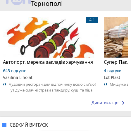
Тернополі
4.1
Автопорт, мережа закладів харчування
Супер Пак,
645 відгуків
4 відгуки
Vasilina Liholat
Lot Plast
Чудовий ресторан для відпочинку всією сім'єю!
Ми дуже за
Тут дуже смачні страви з тандиру, суші та піца.
Приємно здивували доступні...
keyboard_arrow_right
Дивитись ще
СВІЖИЙ ВИПУСК