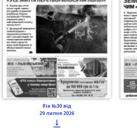
Ria №30 від
29 липня 2026
