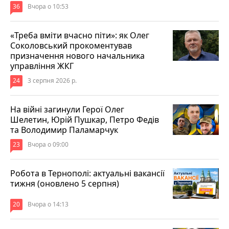
36
Вчора о 10:53
«Треба вміти вчасно піти»: як Олег
Соколовський прокоментував
призначення нового начальника
управління ЖКГ
24
3 серпня 2026 р.
На війні загинули Герої Олег
Шелетин, Юрій Пушкар, Петро Федів
та Володимир Паламарчук
23
Вчора о 09:00
Робота в Тернополі: актуальні вакансії
тижня (оновлено 5 серпня)
20
Вчора о 14:13