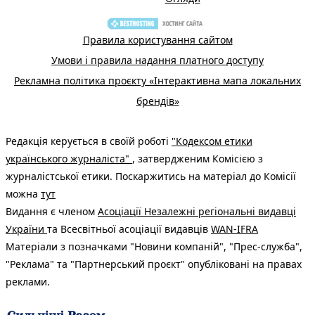
Правила користування сайтом
Умови і правила надання платного доступу
Рекламна політика проєкту «Інтерактивна мапа локальних
брендів»
Редакція керується в своїй роботі
"Кодексом етики
українського журналіста"
, затвердженим Комісією з
журналістської етики. Поскаржитись на матеріал до Комісії
можна
тут
Видання є членом
Асоціації Незалежні регіональні видавці
України
та Всесвітньої асоціації видавців
WAN-IFRA
Матеріали з позначками "Новини компаній", "Прес-служба",
"Реклама" та "Партнерський проєкт" опубліковані на правах
реклами.