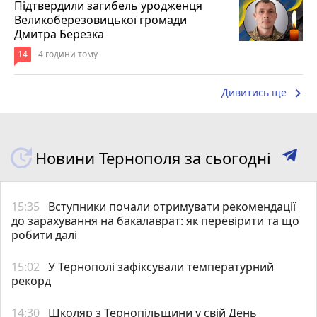
Підтвердили загибель уродженця
Великоберезовицької громади
Дмитра Березка
14
4 години тому
keyboard_arrow_right
Дивитись ще
Новини Тернополя за сьогодні
15:35
Вступники почали отримувати рекомендації
до зарахування на бакалаврат: як перевірити та що
робити далі
15:02
У Тернополі зафіксували температурний
рекорд
14:30
Школяр з Тернопільщини у свій День