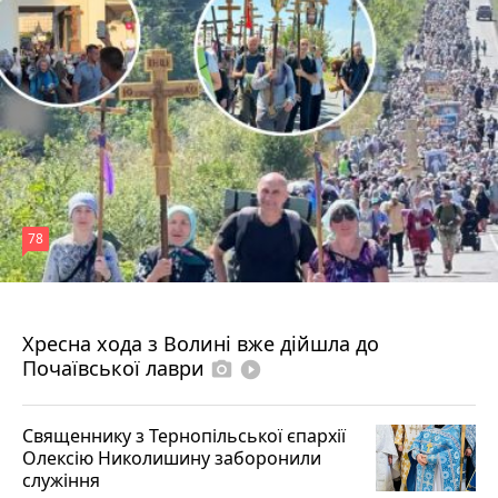
78
4 серпня 2026 р.
Хресна хода з Волині вже дійшла до
Почаївської лаври
photo_camera
play_circle_filled
Священнику з Тернопільської єпархії
Олексію Николишину заборонили
служіння