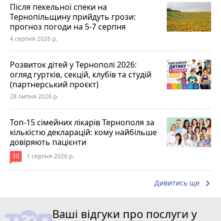
Після пекельної спеки на
Тернопільщину прийдуть грози:
прогноз погоди на 5-7 серпня
4 серпня 2026 р.
Розвиток дітей у Тернополі 2026:
огляд гуртків, секцій, клубів та студій
(партнерський проєкт)
28 липня 2026 р.
Топ-15 сімейних лікарів Тернополя за
кількістю декларацій: кому найбільше
довіряють пацієнти
30
1 серпня 2026 р.
keyboard_arrow_right
Дивитись ще
Ваші відгуки про послуги у