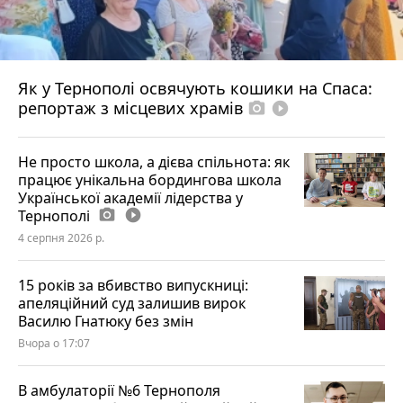
Як у Тернополі освячують кошики на Спаса:
репортаж з місцевих храмів
photo_camera
play_circle_filled
Не просто школа, а дієва спільнота: як
працює унікальна бордингова школа
Української академії лідерства у
Тернополі
photo_camera
play_circle_filled
4 серпня 2026 р.
15 років за вбивство випускниці:
апеляційний суд залишив вирок
Василю Гнатюку без змін
Вчора о 17:07
В амбулаторії №6 Тернополя