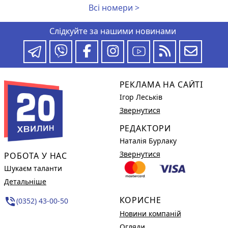
Всі номери >
Слідкуйте за нашими новинами
РЕКЛАМА НА САЙТІ
Ігор Леськів
Звернутися
РЕДАКТОРИ
Наталія Бурлаку
Звернутися
РОБОТА У НАС
Шукаєм таланти
Детальніше
КОРИСНЕ
phone_in_talk
(0352) 43-00-50
Новини компаній
Огляди