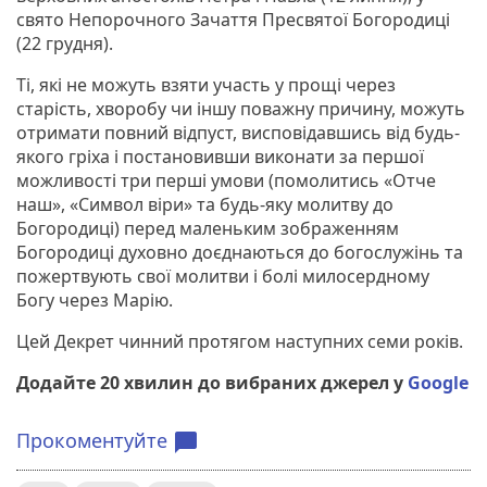
свято Непорочного Зачаття Пресвятої Богородиці
(22 грудня).
Ті, які не можуть взяти участь у прощі через
старість, хворобу чи іншу поважну причину, можуть
отримати повний відпуст, висповідавшись від будь-
якого гріха і постановивши виконати за першої
можливості три перші умови (помолитись «Отче
наш», «Символ віри» та будь-яку молитву до
Богородиці) перед маленьким зображенням
Богородиці духовно доєднаються до богослужінь та
пожертвують свої молитви і болі милосердному
Богу через Марію.
Цей Декрет чинний протягом наступних семи років.
Додайте 20 хвилин до вибраних джерел у
Google
Прокоментуйте
chat_bubble