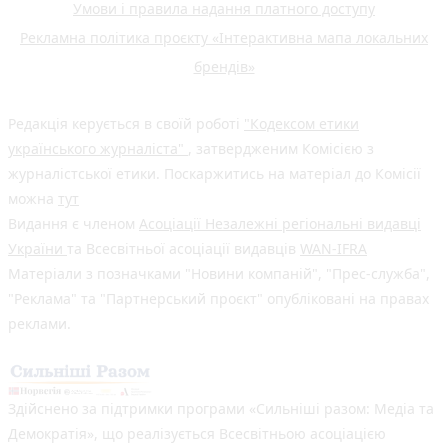
Умови і правила надання платного доступу
Рекламна політика проєкту «Інтерактивна мапа локальних
брендів»
Редакція керується в своїй роботі
"Кодексом етики
українського журналіста"
, затвердженим Комісією з
журналістської етики. Поскаржитись на матеріал до Комісії
можна
тут
Видання є членом
Асоціації Незалежні регіональні видавці
України
та Всесвітньої асоціації видавців
WAN-IFRA
Матеріали з позначками "Новини компаній", "Прес-служба",
"Реклама" та "Партнерський проєкт" опубліковані на правах
реклами.
Здійснено за підтримки програми «Сильніші разом: Медіа та
Демократія», що реалізується Всесвітньою асоціацією