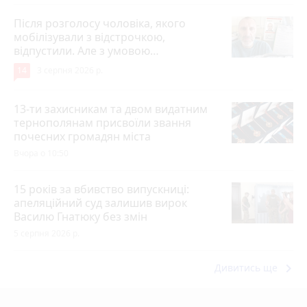
Після розголосу чоловіка, якого
мобілізували з відстрочкою,
відпустили. Але з умовою…
14
3 серпня 2026 р.
13-ти захисникам та двом видатним
тернополянам присвоїли звання
почесних громадян міста
Вчора о 10:50
15 років за вбивство випускниці:
апеляційний суд залишив вирок
Василю Гнатюку без змін
5 серпня 2026 р.
keyboard_arrow_right
Дивитись ще