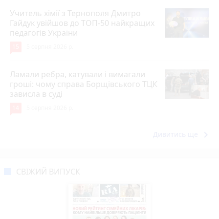
Учитель хімії з Тернополя Дмитро
Гайдук увійшов до ТОП-50 найкращих
педагогів України
15
5 серпня 2026 р.
Ламали ребра, катували і вимагали
гроші: чому справа Борщівського ТЦК
зависла в суді
14
5 серпня 2026 р.
keyboard_arrow_right
Дивитись ще
СВІЖИЙ ВИПУСК