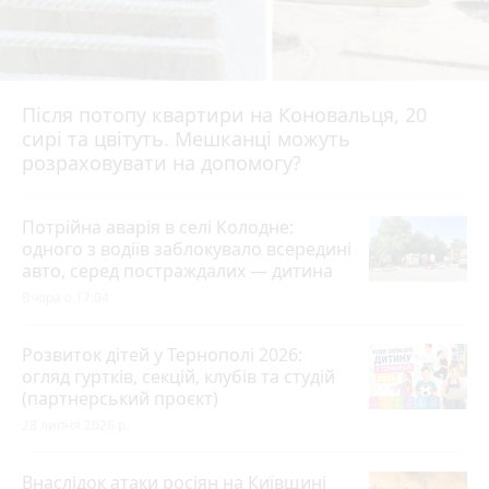
Після потопу квартири на Коновальця, 20
сирі та цвітуть. Мешканці можуть
розраховувати на допомогу?
Потрійна аварія в селі Колодне:
одного з водіїв заблокувало всередині
авто, серед постраждалих — дитина
Вчора о 17:04
Розвиток дітей у Тернополі 2026:
огляд гуртків, секцій, клубів та студій
(партнерський проєкт)
28 липня 2026 р.
Внаслідок атаки росіян на Київщині