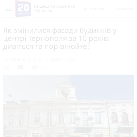
Пишеш ти! Коментує
Всі новини
Обговорен
Тернопіль
Як змінилися фасади будинків у
центрі Тернополя за 10 років:
дивіться та порівнюйте!
20 вересня 2025 р.
Вадим Єпур
chat_bubble
share
visibility
1
1
510