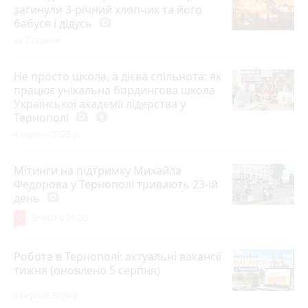
загинули 3-річний хлопчик та його
бабуся і дідусь
photo_camera
за 2 години
Не просто школа, а дієва спільнота: як
працює унікальна бордингова школа
Української академії лідерства у
Тернополі
photo_camera
play_circle_filled
4 серпня 2026 р.
Мітинги на підтримку Михайла
Федорова у Тернополі тривають 23-ій
день
photo_camera
6
Вчора о 21:00
Робота в Тернополі: актуальні вакансії
тижня (оновлено 5 серпня)
5 серпня 2026 р.