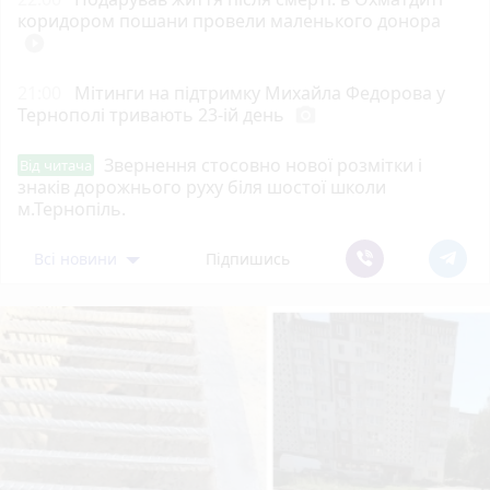
коридором пошани провели маленького донора
play_circle_filled
21:00
Мітинги на підтримку Михайла Федорова у
Тернополі тривають 23-ій день
photo_camera
Звернення стосовно нової розмітки і
Від читача
знаків дорожнього руху біля шостої школи
м.Тернопіль.
Всі новини
Підпишись