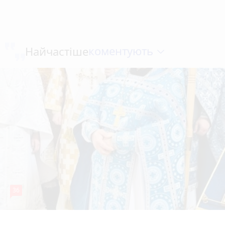
коментують
Найчастіше
36