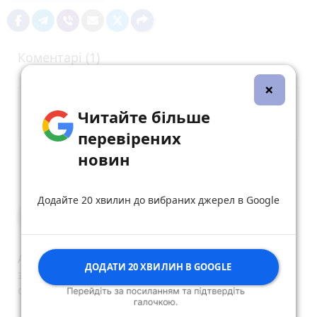
Коментарі (1)
×
Читайте більше
перевірених
новин
Опублікувати коментар
Додайте 20 хвилин до вибраних джерел в Google
Читач16
22 вересня 2025 р.
А будинок по б.Шевченка 35 відремонтували, і
ДОДАТИ 20 ХВИЛИН В GOOGLE
зробили все Оʼкей, бо там проживає
соколовський з міської ради
reply
share
remove
add
0