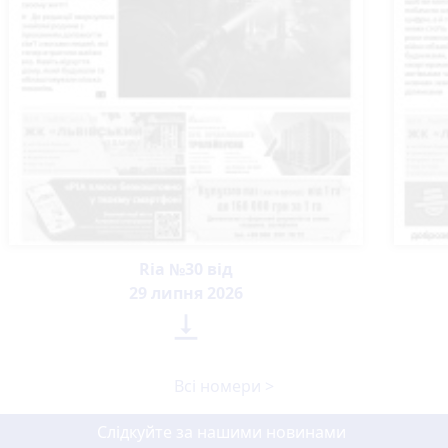
Ria №30 від
29 липня 2026

Всі номери >
Слідкуйте за нашими новинами