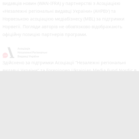
видавців новин (WAN-IFRA) у партнерстві з Асоціацією
«Незалежні регіональні видавці України» (АНРВУ) та
Норвезькою асоціацією медіабізнесу (MBL) за підтримки
Норвегії. Погляди авторів не обов’язково відображають
офіційну позицію партнерів програми.
Здійснено за підтримки Асоціації “Незалежні регіональні
видавці України” та Foreningen Ukrainian Media Fund Nordic в
рамках реалізації проєкту Хаб підтримки регіональних медіа.
Погляди авторів не обов'язково збігаються з офіційною
позицією партнерів
Незалежний новинний портал з оперативним висвітленням
подій у Тернополі та області. Сайт новин №1 у Тернополі за
розміром аудиторії. Новини створюються для Вас
мультимедійною редакцією RIA та 20minut.ua. Ми