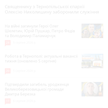
5 серпня 2026 р.
Священнику з Тернопільської єпархії
Олексію Николишину заборонили служіння
На війні загинули Герої Олег
Шелетин, Юрій Пушкар, Петро Федів
та Володимир Паламарчук
24
5 серпня 2026 р.
Робота в Тернополі: актуальні вакансії
тижня (оновлено 5 серпня)
20
5 серпня 2026 р.
Підтвердили загибель уродженця
Великоберезовицької громади
Дмитра Березка
17
6 серпня 2026 р.