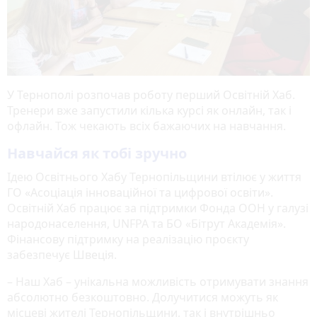
У Тернополі розпочав роботу перший Освітній Хаб.
Тренери вже запустили кілька курсі як онлайн, так і
офлайн. Тож чекають всіх бажаючих на навчання.
Навчайся як тобі зручно
Ідею Освітнього Хабу Тернопільщини втілює у життя
ГО «Асоціація інноваційної та цифрової освіти».
Освітній Хаб працює за підтримки Фонда ООН у галузі
народонаселення, UNFPA та БО «Бітрут Академія».
Фінансову підтримку на реалізацію проєкту
забезпечує Швеція.
– Наш Хаб – унікальна можливість отримувати знання
абсолютно безкоштовно. Долучитися можуть як
місцеві жителі Тернопільщини, так і внутрішньо