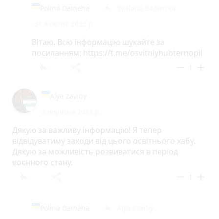
Polina Daineha
Svitlana Badovska
reply
31 жовтня 2022 р.
Вітаю. Всю інформацію шукайте за
посиланням: https://t.me/osvitniyhubternopil
reply
share
remove
add
1
Alya Zavitiy
2 вересня 2022 р.
Дякую за важливу інформацію! Я тепер
відвідуватиму заходи від цього освітнього хабу.
Дякую за можливість розвиватися в період
воєнного стану.
reply
share
remove
add
1
Polina Daineha
Alya Zavitiy
reply