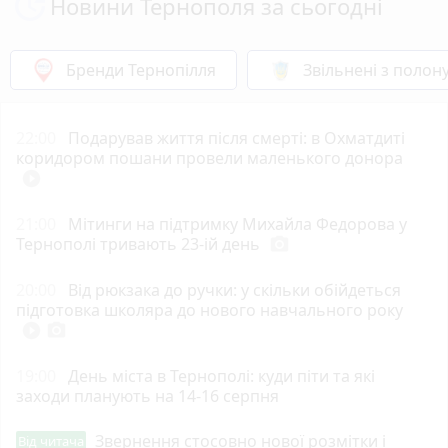
Новини Тернополя за сьогодні
Бренди Тернопілля
Звільнені з полон
22:00
Подарував життя після смерті: в Охматдиті
коридором пошани провели маленького донора
play_circle_filled
21:00
Мітинги на підтримку Михайла Федорова у
Тернополі тривають 23-ій день
photo_camera
20:00
Від рюкзака до ручки: у скільки обійдеться
підготовка школяра до нового навчального року
play_circle_filled
photo_camera
19:00
День міста в Тернополі: куди піти та які
заходи планують на 14-16 серпня
Звернення стосовно нової розмітки і
Від читача