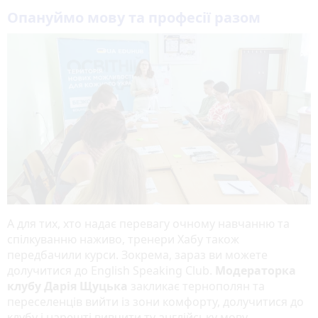
Опануймо мову та професії разом
А для тих, хто надає перевагу очному навчанню та
спілкуванню наживо, тренери Хабу також
передбачили курси. Зокрема, зараз ви можете
долучитися до English Speaking Club.
Модераторка
клубу Дарія Щуцька
закликає тернополян та
переселенців вийти із зони комфорту, долучитися до
клубу і нарешті вивчити ту англійську мову.