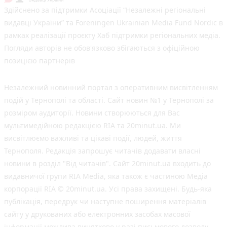
Здійснено за підтримки Асоціації “Незалежні регіональні
видавці України” та Foreningen Ukrainian Media Fund Nordic в
рамках реалізації проєкту Хаб підтримки регіональних медіа.
Погляди авторів не обов'язково збігаються з офіційною
позицією партнерів
Незалежний новинний портал з оперативним висвітленням
подій у Тернополі та області. Сайт новин №1 у Тернополі за
розміром аудиторії. Новини створюються для Вас
мультимедійною редакцією RIA та 20minut.ua. Ми
висвітлюємо важливі та цікаві події, людей, життя
Тернополя. Редакція запрошує читачів додавати власні
новини в розділ "Від читачів". Сайт 20minut.ua входить до
видавничої групи RIA Media, яка також є частиною Медіа
корпорації RIA © 20minut.ua. Усі права захищені. Будь-яка
публiкацiя, передрук чи наступне поширення матеріалів
сайту у друкованих або електронних засобах масової
інформації можлива винятково у разі письмового дозволу