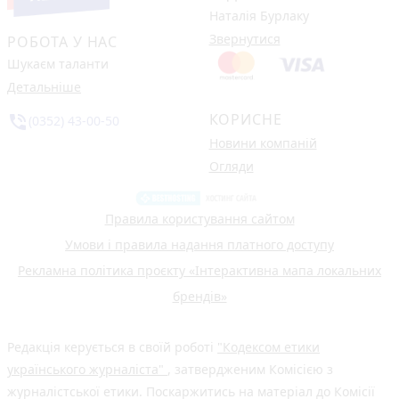
Наталія Бурлаку
Звернутися
РОБОТА У НАС
Шукаєм таланти
Детальніше
КОРИСНЕ
phone_in_talk
(0352) 43-00-50
Новини компаній
Огляди
Правила користування сайтом
Умови і правила надання платного доступу
Рекламна політика проєкту «Інтерактивна мапа локальних
брендів»
Редакція керується в своїй роботі
"Кодексом етики
українського журналіста"
, затвердженим Комісією з
журналістської етики. Поскаржитись на матеріал до Комісії