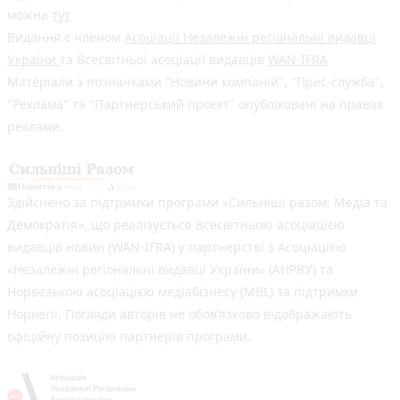
можна
тут
Видання є членом
Асоціації Незалежні регіональні видавці
України
та Всесвітньої асоціації видавців
WAN-IFRA
Матеріали з позначками "Новини компаній", "Прес-служба",
"Реклама" та "Партнерський проєкт" опубліковані на правах
реклами.
Здійснено за підтримки програми «Сильніші разом: Медіа та
Демократія», що реалізується Всесвітньою асоціацією
видавців новин (WAN-IFRA) у партнерстві з Асоціацією
«Незалежні регіональні видавці України» (АНРВУ) та
Норвезькою асоціацією медіабізнесу (MBL) за підтримки
Норвегії. Погляди авторів не обов’язково відображають
офіційну позицію партнерів програми.