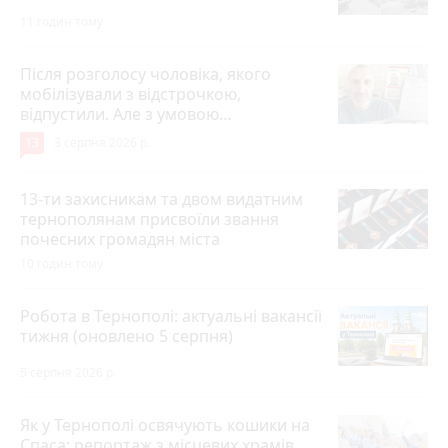
11 годин тому
Після розголосу чоловіка, якого
мобілізували з відстрочкою,
відпустили. Але з умовою…
13
3 серпня 2026 р.
13-ти захисникам та двом видатним
тернополянам присвоїли звання
почесних громадян міста
10 годин тому
Робота в Тернополі: актуальні вакансії
тижня (оновлено 5 серпня)
5 серпня 2026 р.
Як у Тернополі освячують кошики на
Спаса: репортаж з місцевих храмів