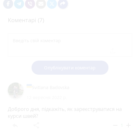
Коментарі (7)
Опублікувати коментар
Svitlana Badovska
12 вересня 2022 р.
Доброго дня, підкажіть, як зареєструватися на
курси швей?
reply
share
remove
add
1