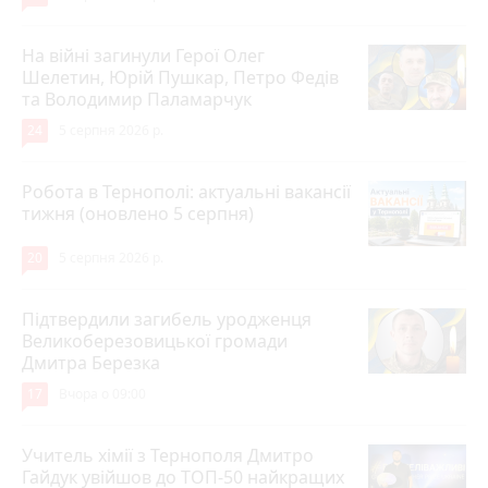
На війні загинули Герої Олег
Шелетин, Юрій Пушкар, Петро Федів
та Володимир Паламарчук
24
5 серпня 2026 р.
Робота в Тернополі: актуальні вакансії
тижня (оновлено 5 серпня)
20
5 серпня 2026 р.
Підтвердили загибель уродженця
Великоберезовицької громади
Дмитра Березка
17
Вчора о 09:00
Учитель хімії з Тернополя Дмитро
Гайдук увійшов до ТОП-50 найкращих