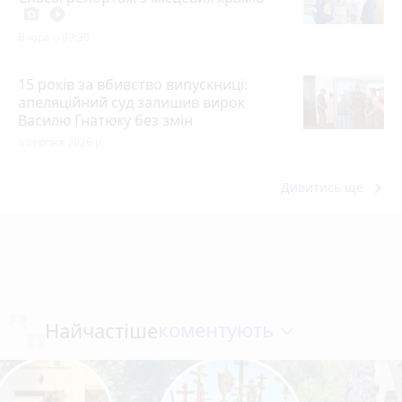
photo_camera
play_circle_filled
Вчора о 09:30
15 років за вбивство випускниці:
апеляційний суд залишив вирок
Василю Гнатюку без змін
5 серпня 2026 р.
keyboard_arrow_right
Дивитись ще
коментують
Найчастіше