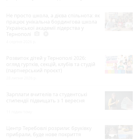
Не просто школа, а дієва спільнота: як
працює унікальна бордингова школа
Української академії лідерства у
Тернополі
photo_camera
play_circle_filled
4 серпня 2026 р.
Розвиток дітей у Тернополі 2026:
огляд гуртків, секцій, клубів та студій
(партнерський проєкт)
28 липня 2026 р.
Зарплати вчителів та студентські
стипендії підвищать з 1 вересня
11 годин тому
Центр Теребовлі розрили: бруківку
прибрали, буде нове покриття