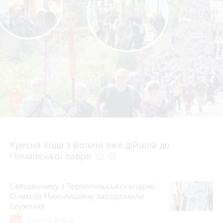
81
4 серпня 2026 р.
Хресна хода з Волині вже дійшла до
Почаївської лаври
photo_camera
play_circle_filled
Священнику з Тернопільської єпархії
Олексію Николишину заборонили
служіння
36
5 серпня 2026 р.