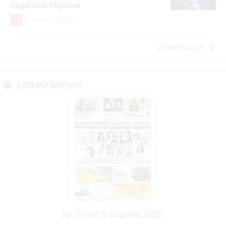
педагогів України
15
5 серпня 2026 р.
keyboard_arrow_right
Дивитись ще
СВІЖИЙ ВИПУСК
№ 31 від 5 серпня 2026