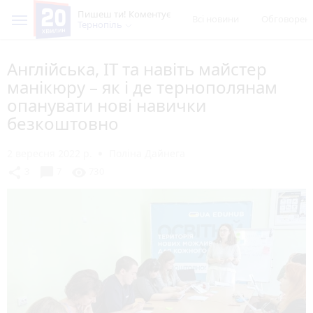
Пишеш ти! Коментує
Всі новини
Обговорен
Тернопіль
Англійська, ІТ та навіть майстер
манікюру – як і де тернополянам
опанувати нові навички
безкоштовно
2 вересня 2022 р.
Поліна Дайнега
chat_bubble
share
visibility
3
7
730