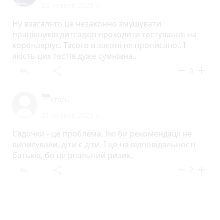
22 травня 2020 р.
Ну взагалі-то це незаконно змушувати
працівників дитсадків проходити тестування на
коронавріус. Такого в законі не прописано.. І
якість цих тестів дуже сумнівна..
reply
share
remove
add
0
Хтось
21 травня 2020 р.
Садочки - це проблема. Які би рекомендації не
виписували, діти є діти. І це на відповідальності
батьків, бо це реальний ризик.
reply
share
remove
add
2