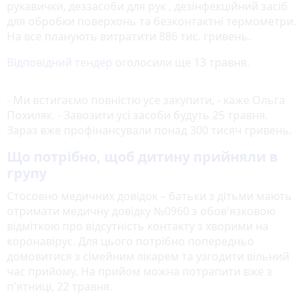
рукавички, деззасоби для рук , дезінфекційний засіб
для обробки поверхонь та безконтактні термометри.
На все планують витратити 886 тис. гривень.
Відповідний тендер
оголосили ще 13 травня.
- Ми встигаємо повністю усе закупити, - каже Ольга
Похиляк. - Завозити усі засоби будуть 25 травня.
Зараз вже профінансували понад 300 тисяч гривень.
Що потрібно, щоб дитину прийняли в
групу
Стосовно медичних довідок – батьки з дітьми мають
отримати медичну довідку №0960 з обов'язковою
відміткою про відсутність контакту з хворими на
коронавірус. Для цього потрібно попередньо
домовитися з сімейним лікарем та узгодити вільний
час прийому. На прийом можна потрапити вже з
п'ятниці, 22 травня.