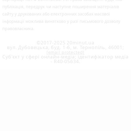
публiкацiя, передрук чи наступне поширення матеріалів
сайту у друкованих або електронних засобах масової
інформації можлива винятково у разі письмового дозволу
правовласника.
©2017-2025 20minut.ua
вул. Дубовецька, буд. 1-б, м. Тернопіль, 46001;
[email protected]
Cуб'єкт у сфері онлайн-медіа; ідентифікатор медіа
- R40-05634.