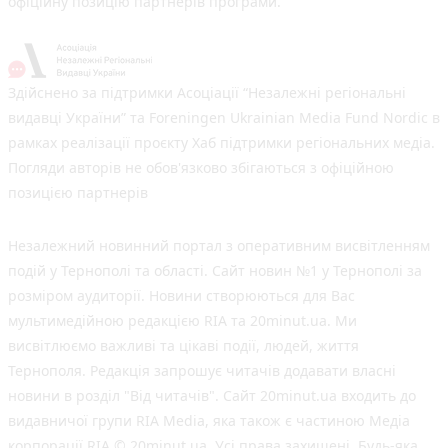
офіційну позицію партнерів програми.
Здійснено за підтримки Асоціації “Незалежні регіональні
видавці України” та Foreningen Ukrainian Media Fund Nordic в
рамках реалізації проєкту Хаб підтримки регіональних медіа.
Погляди авторів не обов'язково збігаються з офіційною
позицією партнерів
Незалежний новинний портал з оперативним висвітленням
подій у Тернополі та області. Сайт новин №1 у Тернополі за
розміром аудиторії. Новини створюються для Вас
мультимедійною редакцією RIA та 20minut.ua. Ми
висвітлюємо важливі та цікаві події, людей, життя
Тернополя. Редакція запрошує читачів додавати власні
новини в розділ "Від читачів". Сайт 20minut.ua входить до
видавничої групи RIA Media, яка також є частиною Медіа
корпорації RIA © 20minut.ua. Усі права захищені. Будь-яка