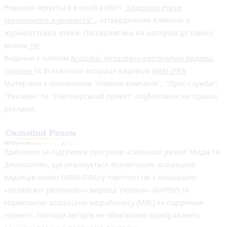
Редакція керується в своїй роботі
"Кодексом етики
українського журналіста"
, затвердженим Комісією з
журналістської етики. Поскаржитись на матеріал до Комісії
можна
тут
Видання є членом
Асоціації Незалежні регіональні видавці
України
та Всесвітньої асоціації видавців
WAN-IFRA
Матеріали з позначками "Новини компаній", "Прес-служба",
"Реклама" та "Партнерський проєкт" опубліковані на правах
реклами.
Здійснено за підтримки програми «Сильніші разом: Медіа та
Демократія», що реалізується Всесвітньою асоціацією
видавців новин (WAN-IFRA) у партнерстві з Асоціацією
«Незалежні регіональні видавці України» (АНРВУ) та
Норвезькою асоціацією медіабізнесу (MBL) за підтримки
Норвегії. Погляди авторів не обов’язково відображають