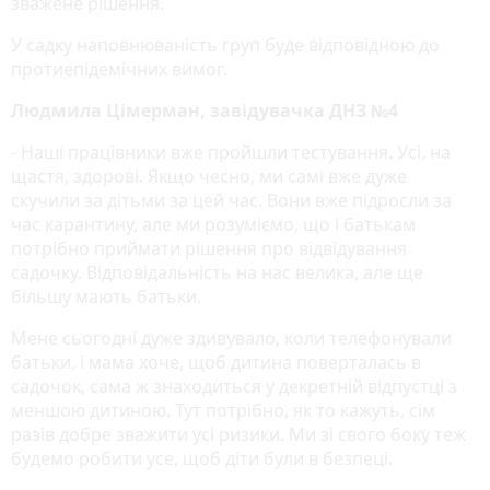
зважене рішення.
У садку наповнюваність груп буде відповідною до
протиепідемічних вимог.
Людмила Цімерман, завідувачка ДНЗ №4
- Наші працівники вже пройшли тестування. Усі, на
щастя, здорові. Якщо чесно, ми самі вже дуже
скучили за дітьми за цей час. Вони вже підросли за
час карантину, але ми розуміємо, що і батькам
потрібно приймати рішення про відвідування
садочку. Відповідальність на нас велика, але ще
більшу мають батьки.
Мене сьогодні дуже здивувало, коли телефонували
батьки, і мама хоче, щоб дитина поверталась в
садочок, сама ж знаходиться у декретній відпустці з
меншою дитиною. Тут потрібно, як то кажуть, сім
разів добре зважити усі ризики. Ми зі свого боку теж
будемо робити усе, щоб діти були в безпеці.