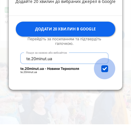
Додайте 20 хвилин до вибраних джерел в Google
Звернення стосовно нової розмітки і
Від читача
знаків дорожнього руху біля шостої школи
м.Тернопіль.
ДОДАТИ 20 ХВИЛИН В GOOGLE
Всі новини
Підпишись