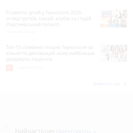
Розвиток дітей у Тернополі 2026:
огляд гуртків, секцій, клубів та студій
(партнерський проєкт)
28 липня 2026 р.
Топ-15 сімейних лікарів Тернополя за
кількістю декларацій: кому найбільше
довіряють пацієнти
31
1 серпня 2026 р.
keyboard_arrow_right
Дивитись ще
коментують
Найчастіше