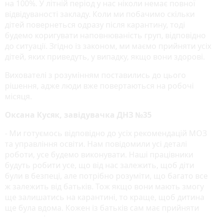
на 100%. У літній період у нас ніколи немає повної
відвідуваності закладу. Коли ми побачимо скільки
дітей повернеться одразу після карантину, тоді
будемо коригувати наповнюваність груп, відповідно
до ситуації. Згідно із законом, ми маємо прийняти усіх
дітей, яких приведуть, у випадку, якщо вони здорові.
Вихователі з розумінням поставились до цього
рішення, адже люди вже повертаються на робочі
місяця.
Оксана Кусяк, завідувачка ДНЗ №35
- Ми готуємось відповідно до усіх рекомендацій МОЗ
та управління освіти. Нам повідомили усі деталі
роботи, усе будемо виконувати. Наші працівники
будуть робити усе, що від нас залежить, щоб діти
були в безпеці, але потрібно розуміти, що багато все
ж залежить від батьків. Тож якщо вони мають змогу
ще залишатись на карантині, то краще, щоб дитина
ще була вдома. Кожен із батьків сам має прийняти