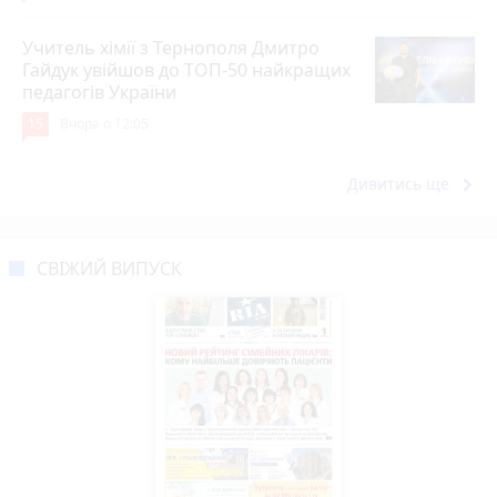
Учитель хімії з Тернополя Дмитро
Гайдук увійшов до ТОП-50 найкращих
педагогів України
15
Вчора о 12:05
keyboard_arrow_right
Дивитись ще
СВІЖИЙ ВИПУСК