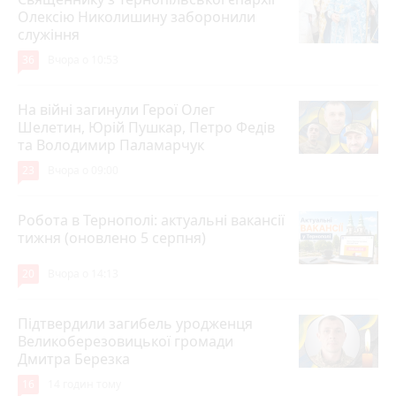
Олексію Николишину заборонили
служіння
36
Вчора о 10:53
На війні загинули Герої Олег
Шелетин, Юрій Пушкар, Петро Федів
та Володимир Паламарчук
23
Вчора о 09:00
Робота в Тернополі: актуальні вакансії
тижня (оновлено 5 серпня)
20
Вчора о 14:13
Підтвердили загибель уродженця
Великоберезовицької громади
Дмитра Березка
16
14 годин тому