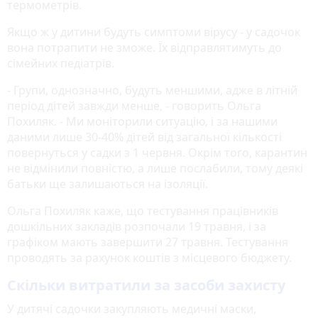
термометрів.
Якщо ж у дитини будуть симптоми вірусу - у садочок
вона потрапити не зможе. Їх відправлятимуть до
сімейних педіатрів.
- Групи, однозначно, будуть меншими, адже в літній
період дітей завжди менше, - говорить Ольга
Похиляк. - Ми моніторили ситуацію, і за нашими
даними лише 30-40% дітей від загальної кількості
повернуться у садки з 1 червня. Окрім того, карантин
не відмінили повністю, а лише послабили, тому деякі
батьки ще залишаються на ізоляції.
Ольга Похиляк каже, що тестування працівників
дошкільних закладів розпочали 19 травня, і за
графіком мають завершити 27 травня. Тестування
проводять за рахунок коштів з місцевого бюджету.
Скільки витратили за засоби захисту
У дитячі садочки закупляють медичні маски,