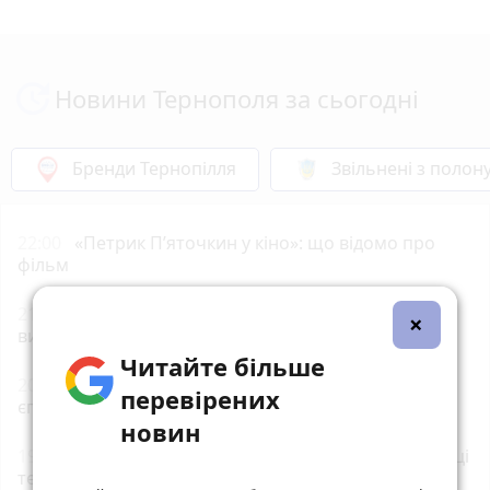
Новини Тернополя за сьогодні
Бренди Тернопілля
Звільнені з полон
22:00
«Петрик П’яточкин у кіно»: що відомо про
фільм
21:00
Земельний спір на Бучаччині: прокуратура
×
вимагає повернути майже 5 га лісу
Читайте більше
20:00
Обрали єпископа-помічника Бучацької
перевірених
єпархії УГКЦ
новин
19:00
35-річну тернополянку підозрюють у крадіжці
телефона в неповнолітнього