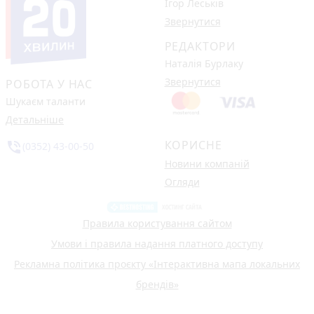
Ігор Леськів
Звернутися
РЕДАКТОРИ
Наталія Бурлаку
Звернутися
РОБОТА У НАС
Шукаєм таланти
Детальніше
КОРИСНЕ
phone_in_talk
(0352) 43-00-50
Новини компаній
Огляди
Правила користування сайтом
Умови і правила надання платного доступу
Рекламна політика проєкту «Інтерактивна мапа локальних
брендів»