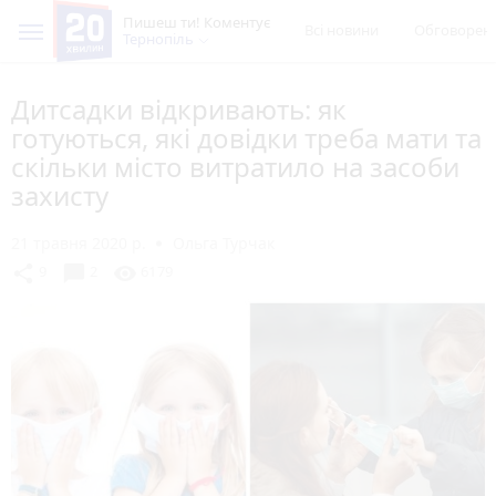
Пишеш ти! Коментує
Всі новини
Обговорен
Тернопіль
Дитсадки відкривають: як
готуються, які довідки треба мати та
скільки місто витратило на засоби
захисту
21 травня 2020 р.
Ольга Турчак
chat_bubble
share
visibility
9
2
6179