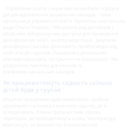
- Управління освіти і науки вже розробили порядок
дій для відновлення дошкільних закладів, - каже
начальниця управління освіти Тернопільської міської
ради Ольга Похиляк. - Ми уклали ряд договорів з
обласним лабораторним центром для проведення
дезінфікуючих робіт, аналізу води тощо. Закупили
дезінфікуючі засоби. Діти мають пройти медогляд,
щоб піти до садочків. Працівники дошкільних
закладів проходять тестування на коронавірус. Ми
розробили пам'ятки для батьків та
керівників навчальних закладів.
Як працюватимуть садки та скільки
дітей буде у групах
Медичні працівники здійснюватимуть прийом
дошкільнят на вулиці в кожному садочку, де їх
оглядатимуть. Кожна група матиме окрему
територію, де проводитимуть огляд. Температуру
мірятимуть за допомогою безконтактних