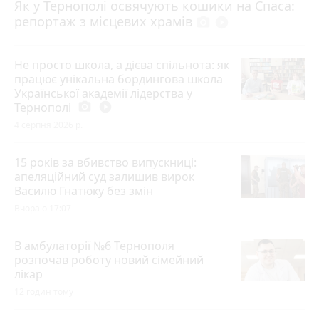
Як у Тернополі освячують кошики на Спаса:
репортаж з місцевих храмів
photo_camera
play_circle_filled
Не просто школа, а дієва спільнота: як
працює унікальна бордингова школа
Української академії лідерства у
Тернополі
photo_camera
play_circle_filled
4 серпня 2026 р.
15 років за вбивство випускниці:
апеляційний суд залишив вирок
Василю Гнатюку без змін
Вчора о 17:07
В амбулаторії №6 Тернополя
розпочав роботу новий сімейний
лікар
12 годин тому