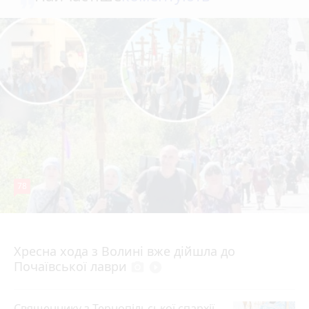
78
4 серпня 2026 р.
Хресна хода з Волині вже дійшла до
Почаївської лаври
photo_camera
play_circle_filled
Священнику з Тернопільської єпархії