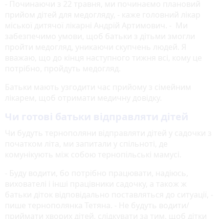
- Починаючи з 22 травня, ми починаємо плановий
прийом дітей для медогляду, - каже головний лікар
міської дитячої лікарні Андрій Артимович. - Ми
забезпечимо умови, щоб батьки з дітьми змогли
пройти медогляд, уникаючи скупчень людей. Я
вважаю, що до кінця наступного тижня всі, кому це
потрібно, пройдуть медогляд.
Батьки мають узгодити час прийому з сімейним
лікарем, щоб отримати медичну довідку.
Чи готові батьки відправляти дітей
Чи будуть тернополяни відправляти дітей у садочки з
початком літа, ми запитали у спільноті, де
комунікують між собою тернопільські мамусі.
- Буду водити, бо потрібно працювати, надіюсь,
вихователі і інші працівники садочку, а також ж
батьки діток відповідально поставляться до ситуації, -
пише тернополянка Тетяна. - Не будуть водити/
приймати хворих дітей, слідкувати за тим, щоб дітки