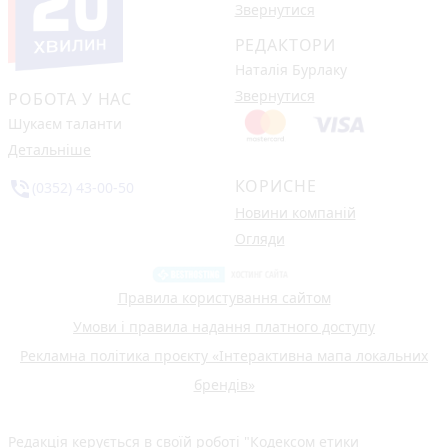
Звернутися
РЕДАКТОРИ
Наталія Бурлаку
Звернутися
РОБОТА У НАС
Шукаєм таланти
Детальніше
КОРИСНЕ
phone_in_talk
(0352) 43-00-50
Новини компаній
Огляди
Правила користування сайтом
Умови і правила надання платного доступу
Рекламна політика проєкту «Інтерактивна мапа локальних
брендів»
Редакція керується в своїй роботі
"Кодексом етики