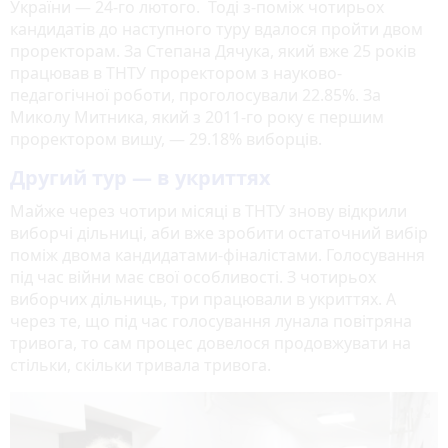
України — 24-го лютого. Тоді з-поміж чотирьох
кандидатів до наступного туру вдалося пройти двом
проректорам. За Степана Дячука, який вже 25 років
працював в ТНТУ проректором з науково-
педагогічної роботи, проголосували 22.85%. За
Миколу Митника, який з 2011-го року є першим
проректором вишу, — 29.18% виборців.
Другий тур — в укриттях
Майже через чотири місяці в ТНТУ знову відкрили
виборчі дільниці, аби вже зробити остаточний вибір
поміж двома кандидатами-фіналістами. Голосування
під час війни має свої особливості. З чотирьох
виборчих дільниць, три працювали в укриттях. А
через те, що під час голосування лунала повітряна
тривога, то сам процес довелося продовжувати на
стільки, скільки тривала тривога.
