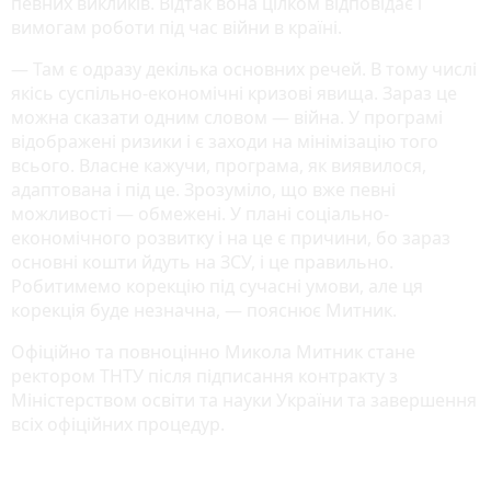
певних викликів. Відтак вона цілком відповідає і
вимогам роботи під час війни в країні.
— Там є одразу декілька основних речей. В тому числі
якісь суспільно-економічні кризові явища. Зараз це
можна сказати одним словом — війна. У програмі
відображені ризики і є заходи на мінімізацію того
всього. Власне кажучи, програма, як виявилося,
адаптована і під це. Зрозуміло, що вже певні
можливості — обмежені. У плані соціально-
економічного розвитку і на це є причини, бо зараз
основні кошти йдуть на ЗСУ, і це правильно.
Робитимемо корекцію під сучасні умови, але ця
корекція буде незначна, — пояснює Митник.
Офіційно та повноцінно Микола Митник стане
ректором ТНТУ після підписання контракту з
Міністерством освіти та науки України та завершення
всіх офіційних процедур.