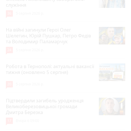
служіння
36
5 серпня 2026 р.
На війні загинули Герої Олег
Шелетин, Юрій Пушкар, Петро Федів
та Володимир Паламарчук
24
5 серпня 2026 р.
Робота в Тернополі: актуальні вакансії
тижня (оновлено 5 серпня)
20
5 серпня 2026 р.
Підтвердили загибель уродженця
Великоберезовицької громади
Дмитра Березка
17
Вчора о 09:00