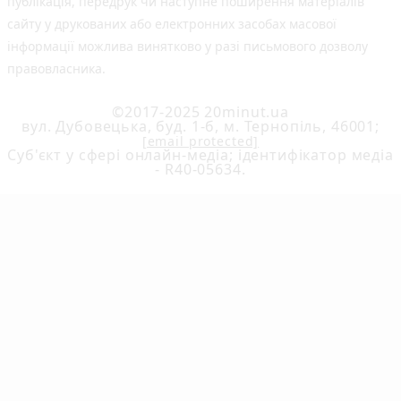
публiкацiя, передрук чи наступне поширення матеріалів
сайту у друкованих або електронних засобах масової
інформації можлива винятково у разі письмового дозволу
правовласника.
©2017-2025 20minut.ua
вул. Дубовецька, буд. 1-б, м. Тернопіль, 46001;
[email protected]
Cуб'єкт у сфері онлайн-медіа; ідентифікатор медіа
- R40-05634.