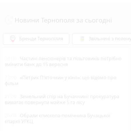
Новини Тернополя за сьогодні
Бренди Тернопілля
Звільнені з полон
08:00
Частині пенсіонерів та пільговиків потрібно
змінити банк до 15 вересня
22:00
«Петрик П’яточкин у кіно»: що відомо про
фільм
21:00
Земельний спір на Бучаччині: прокуратура
вимагає повернути майже 5 га лісу
20:00
Обрали єпископа-помічника Бучацької
єпархії УГКЦ