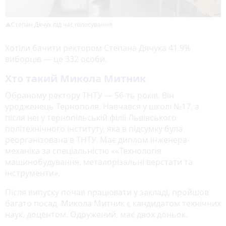
Степан Дячук під час голосування
Хотіли бачити ректором Степана Дячука 41.9%
виборців — це 332 особи.
Хто такий Микола Митник
Обраному ректору ТНТУ — 56-ть років. Він
уродженець Тернополя. Навчався у школі №17, а
після неї у тернопільській філії Львівського
політехнічного інституту, яка в підсумку була
реорганізована в ТНТУ. Має диплом інженера-
механіка за спеціальністю ««Технологія
машинобудування, металорізальні верстати та
інструменти».
Після випуску почав працювати у закладі, пройшов
багато посад. Микола Митник є кандидатом технічних
наук, доцентом. Одружений, має двох доньок.