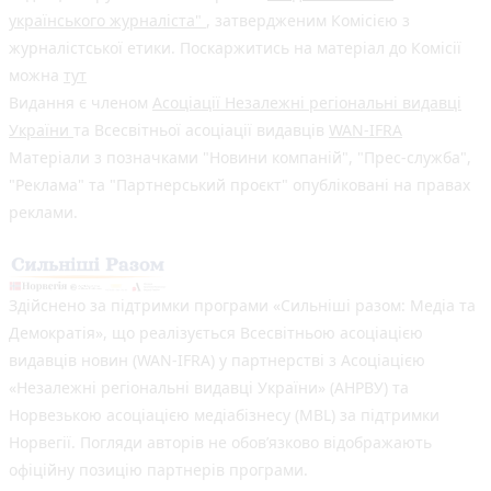
українського журналіста"
, затвердженим Комісією з
журналістської етики. Поскаржитись на матеріал до Комісії
можна
тут
Видання є членом
Асоціації Незалежні регіональні видавці
України
та Всесвітньої асоціації видавців
WAN-IFRA
Матеріали з позначками "Новини компаній", "Прес-служба",
"Реклама" та "Партнерський проєкт" опубліковані на правах
реклами.
Здійснено за підтримки програми «Сильніші разом: Медіа та
Демократія», що реалізується Всесвітньою асоціацією
видавців новин (WAN-IFRA) у партнерстві з Асоціацією
«Незалежні регіональні видавці України» (АНРВУ) та
Норвезькою асоціацією медіабізнесу (MBL) за підтримки
Норвегії. Погляди авторів не обов’язково відображають
офіційну позицію партнерів програми.