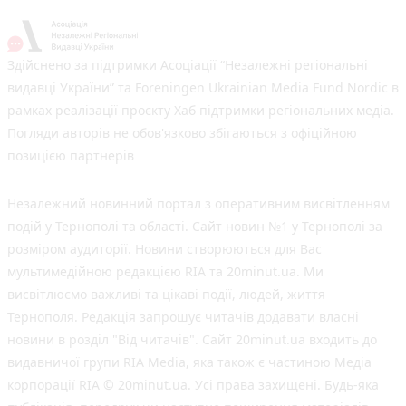
Здійснено за підтримки Асоціації “Незалежні регіональні
видавці України” та Foreningen Ukrainian Media Fund Nordic в
рамках реалізації проєкту Хаб підтримки регіональних медіа.
Погляди авторів не обов'язково збігаються з офіційною
позицією партнерів
Незалежний новинний портал з оперативним висвітленням
подій у Тернополі та області. Сайт новин №1 у Тернополі за
розміром аудиторії. Новини створюються для Вас
мультимедійною редакцією RIA та 20minut.ua. Ми
висвітлюємо важливі та цікаві події, людей, життя
Тернополя. Редакція запрошує читачів додавати власні
новини в розділ "Від читачів". Сайт 20minut.ua входить до
видавничої групи RIA Media, яка також є частиною Медіа
корпорації RIA © 20minut.ua. Усі права захищені. Будь-яка