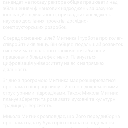
кандидат на посаду ректора обіцяв працювати над
збільшенням фінансових надходжень за рахунок
інноваційної діяльності, прикладних досліджень,
науково дослідних проєктів, дослідно-
конструкторських розробок.
Є серед основних цілей Митника і турбота про колег-
співробітників вишу. Він обіцяє подальший розвиток
системи матеріального заохочення аби вони
працювали більш ефективно. Планується
цифровізація університету на всіх напрямках
діяльності.
Згідно з програмою Митника має розширюватися
програма співпраці вишу з його ж відокремленими
структурними підрозділами. Також Микола Митник
планує зберегти та розвивати духовні та культурні
традиції університету.
Микола Митник розповідає, що його передвиборча
програма одразу була орієнтована на подолання