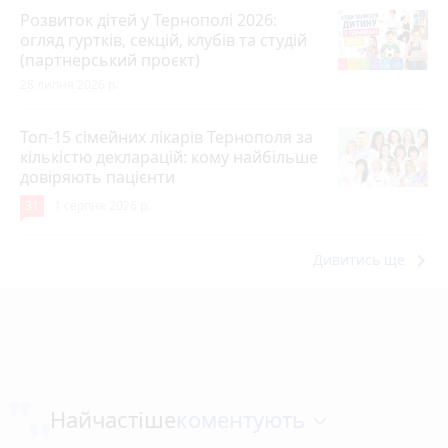
Розвиток дітей у Тернополі 2026:
огляд гуртків, секцій, клубів та студій
(партнерський проєкт)
28 липня 2026 р.
Топ-15 сімейних лікарів Тернополя за
кількістю декларацій: кому найбільше
довіряють пацієнти
31
1 серпня 2026 р.
keyboard_arrow_right
Дивитись ще
коментують
Найчастіше