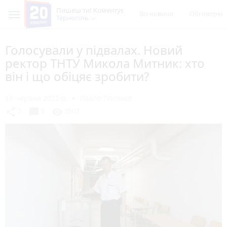
Пишеш ти! Коментує
Всі новини
Обговорен
Тернопіль
Голосували у підвалах. Новий
ректор ТНТУ Микола Митник: хто
він і що обіцяє зробити?
18 червня 2022 р.
Павло Посохов
chat_bubble
share
visibility
2
0
2502