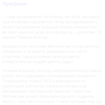
Програма
— Буде продовження тієї роботи, яка була закладена
при попередньому ректорі Петру Володимировичу
Яснію. Продовження традицій, планів університету,
які були намічені щодо його розвитку, — розповів "20
хвилин" Микола Митник.
Кандидатська програма Митника на посаду ректора
складалася з 10 пунктів, розміщених на шести
сторінках. Серед основних цілей розвитку
університету він виділяє дев’ять задач.
Розвивати власну систему забезпечення якості вищої
освіти, яка б відповідала міжнародним стандартам.
Покращувати позиції ТНТУ в міжнародних та
українських рейтингах. Займатися розвитком
міжнародних партнерських відносин. Також пан
Митник має на меті збільшити кількість студентів
вишу, у тому числі іноземців. У своїх програмі тоді ще