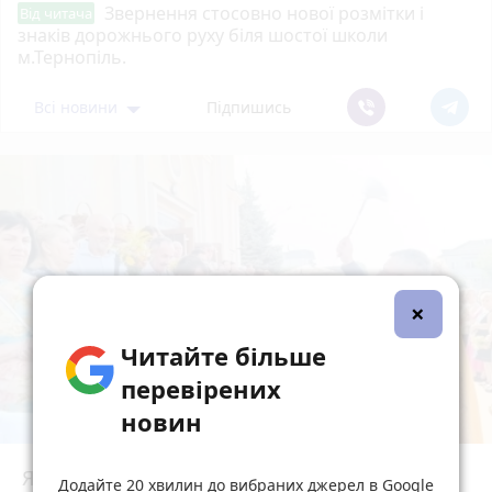
Звернення стосовно нової розмітки і
Від читача
знаків дорожнього руху біля шостої школи
м.Тернопіль.
Всі новини
Підпишись
×
Читайте більше
перевірених
новин
Як у Тернополі освячують кошики на Спаса:
Додайте 20 хвилин до вибраних джерел в Google