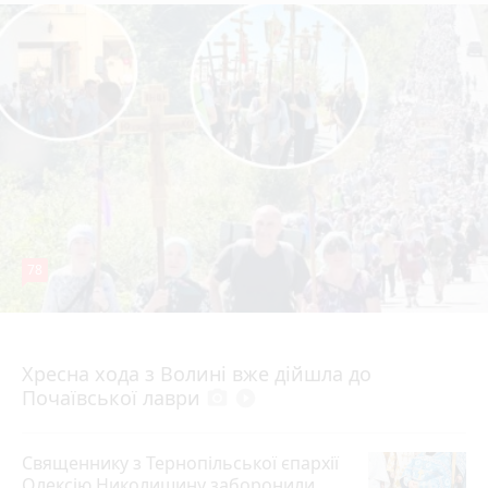
78
4 серпня 2026 р.
Хресна хода з Волині вже дійшла до
Почаївської лаври
photo_camera
play_circle_filled
Священнику з Тернопільської єпархії
Олексію Николишину заборонили