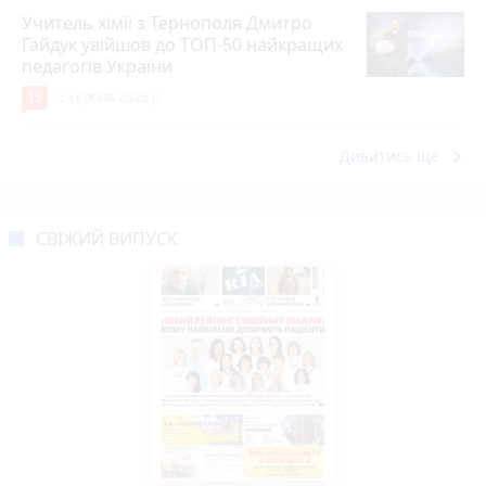
Учитель хімії з Тернополя Дмитро
Гайдук увійшов до ТОП-50 найкращих
педагогів України
15
5 серпня 2026 р.
keyboard_arrow_right
Дивитись ще
СВІЖИЙ ВИПУСК