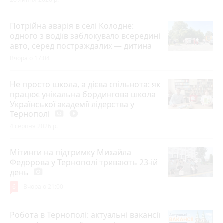
Потрійна аварія в селі Колодне:
одного з водіїв заблокувало всередині
авто, серед постраждалих — дитина
Вчора о 17:04
Не просто школа, а дієва спільнота: як
працює унікальна бордингова школа
Української академії лідерства у
Тернополі
photo_camera
play_circle_filled
4 серпня 2026 р.
Мітинги на підтримку Михайла
Федорова у Тернополі тривають 23-ій
день
photo_camera
6
Вчора о 21:00
Робота в Тернополі: актуальні вакансії