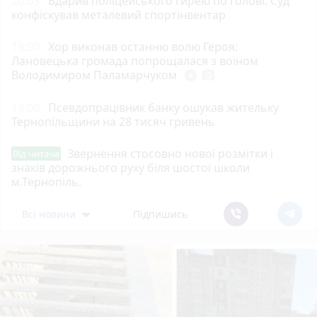
20:03
Вдарив поліцейського гирею по голові. Суд
конфіскував металевий спортінвентар
19:00
Хор виконав останню волю Героя:
Лановецька громада попрощалася з воїном
Володимиром Паламарчуком
play_circle_filled
photo_camera
18:00
Псевдопрацівник банку ошукав жительку
Тернопільщини на 28 тисяч гривень
Звернення стосовно нової розмітки і
Від читача
знаків дорожнього руху біля шостої школи
м.Тернопіль.
Всі новини
Підпишись