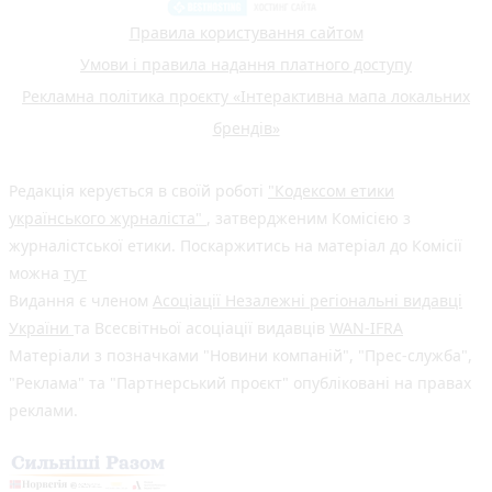
Правила користування сайтом
Умови і правила надання платного доступу
Рекламна політика проєкту «Інтерактивна мапа локальних
брендів»
Редакція керується в своїй роботі
"Кодексом етики
українського журналіста"
, затвердженим Комісією з
журналістської етики. Поскаржитись на матеріал до Комісії
можна
тут
Видання є членом
Асоціації Незалежні регіональні видавці
України
та Всесвітньої асоціації видавців
WAN-IFRA
Матеріали з позначками "Новини компаній", "Прес-служба",
"Реклама" та "Партнерський проєкт" опубліковані на правах
реклами.