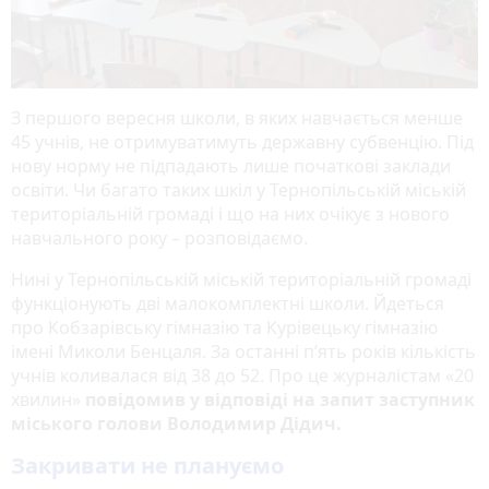
З першого вересня школи, в яких навчається менше
45 учнів, не отримуватимуть державну субвенцію. Під
нову норму не підпадають лише початкові заклади
освіти. Чи багато таких шкіл у Тернопільській міській
територіальній громаді і що на них очікує з нового
навчального року – розповідаємо.
Нині у Тернопільській міській територіальній громаді
функціонують дві малокомплектні школи. Йдеться
про Кобзарівську гімназію та Курівецьку гімназію
імені Миколи Бенцаля. За останні п’ять років кількість
учнів коливалася від 38 до 52. Про це журналістам «20
хвилин»
повідомив у відповіді на запит заступник
міського голови Володимир Дідич.
Закривати не плануємо