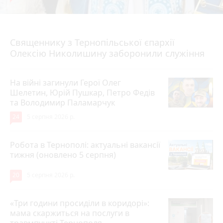
5 серпня 2026 р.
Священнику з Тернопільської єпархії
Олексію Николишину заборонили служіння
На війні загинули Герої Олег
Шелетин, Юрій Пушкар, Петро Федів
та Володимир Паламарчук
24
5 серпня 2026 р.
Робота в Тернополі: актуальні вакансії
тижня (оновлено 5 серпня)
20
5 серпня 2026 р.
«Три години просиділи в коридорі»:
мама скаржиться на послуги в
травмпункті Тернополя