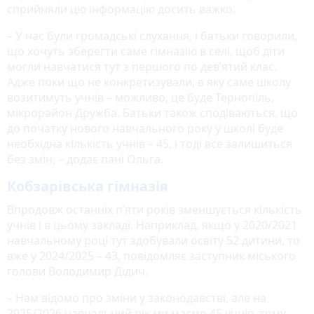
сприйняли цю інформацію досить важко.
– У нас були громадські слухання, і батьки говорили,
що хочуть зберегти саме гімназію в селі, щоб діти
могли навчатися тут з першого по дев’ятий клас.
Адже поки що не конкретизували, в яку саме школу
возитимуть учнів – можливо, це буде Тернопіль,
мікрорайон Дружба. Батьки також сподіваються, що
до початку нового навчального року у школі буде
необхідна кількість учнів – 45, і тоді все залишиться
без змін, – додає пані Ольга.
Кобзарівська гімназія
Впродовж останніх п’яти років зменшується кількість
учнів і в цьому закладі. Наприклад, якщо у 2020/2021
навчальному році тут здобували освіту 52 дитини, то
вже у 2024/2025 – 43, повідомляє заступник міського
голови Володимир Дідич.
– Нам відомо про зміни у законодавстві, але на
2025/2026 навчальний рік ми маємо 45 учнів, тому