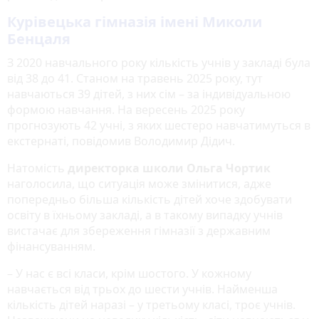
Курівецька гімназія імені Миколи
Бенцаля
З 2020 навчального року кількість учнів у закладі була
від 38 до 41. Станом на травень 2025 року, тут
навчаються 39 дітей, з них сім – за індивідуальною
формою навчання. На вересень 2025 року
прогнозують 42 учні, з яких шестеро навчатимуться в
екстернаті, повідомив Володимир Дідич.
Натомість
директорка школи Ольга Чортик
наголосила, що ситуація може змінитися, адже
попередньо більша кількість дітей хоче здобувати
освіту в їхньому закладі, а в такому випадку учнів
вистачає для збереження гімназії з державним
фінансуванням.
– У нас є всі класи, крім шостого. У кожному
навчається від трьох до шести учнів. Найменша
кількість дітей наразі – у третьому класі, троє учнів.