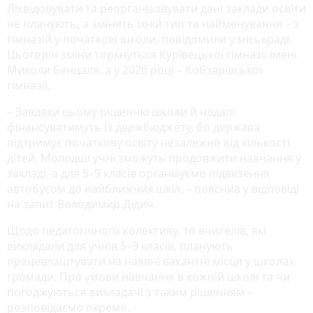
Ліквідовувати та реорганізовувати дані заклади освіти
не планують, а змінять їхній тип та найменування – з
гімназій у початкові школи, повідомили у міськраді.
Цьогоріч зміни торкнуться Курівецької гімназії імені
Миколи Бенцаля, а у 2026 році – Кобзарівської
гімназії.
– Завдяки цьому рішенню школи й надалі
фінансуватимуть із держбюджету, бо держава
підтримує початкову освіту незалежно від кількості
дітей. Молодші учні зможуть продовжити навчання у
закладі, а для 5–9 класів організуємо підвезення
автобусом до найближчих шкіл, – пояснив у відповіді
на запит Володимир Дідич.
Щодо педагогічного колективу, то вчителів, які
викладали для учнів 5–9 класів, планують
працевлаштувати на наявні вакантні місця у школах
громади. Про умови навчання в кожній школі та чи
погоджуються викладачі з таким рішенням –
розповідаємо окремо.