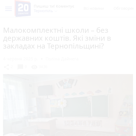
Пишеш ти! Коментує
Всі новини
Обговорен
Тернопіль
Малокомплектні школи – без
державних коштів. Які зміни в
закладах на Тернопільщині?
4 червня 2025 р.
Поліна Дайнега
chat_bubble
share
visibility
2
9
3436