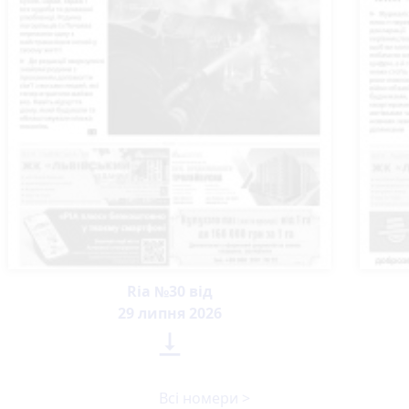
Ria №30 від
29 липня 2026

Всі номери >