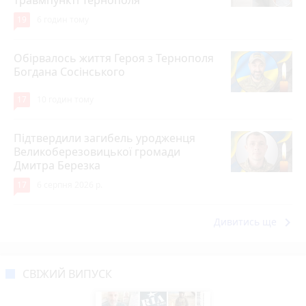
19
6 годин тому
Обірвалось життя Героя з Тернополя
Богдана Сосінського
17
10 годин тому
Підтвердили загибель уродженця
Великоберезовицької громади
Дмитра Березка
17
6 серпня 2026 р.
keyboard_arrow_right
Дивитись ще
СВІЖИЙ ВИПУСК