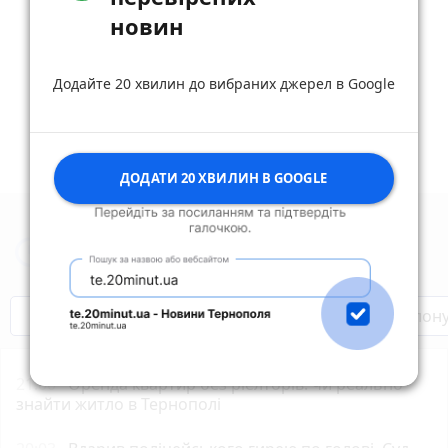
reply
share
remove
add
0
новин
Дивитись ще 5 відповідей
Додайте 20 хвилин до вибраних джерел в Google
ДОДАТИ 20 ХВИЛИН В GOOGLE
Новини Тернополя за сьогодні
Бренди Тернопілля
Звільнені з полон
21:00
Оренда квартир без ріелторів: чи реально
знайти житло в Тернополі