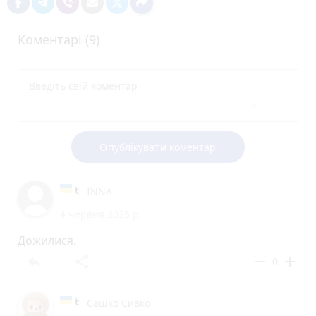
Коментарі (9)
Опублікувати коментар
INNA
4 червня 2025 р.
Дожилися.
reply
share
remove
add
0
Сашко Сивко