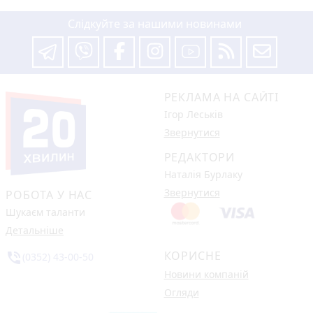
Слідкуйте за нашими новинами
РЕКЛАМА НА САЙТІ
Ігор Леськів
Звернутися
РЕДАКТОРИ
Наталія Бурлаку
Звернутися
РОБОТА У НАС
Шукаєм таланти
Детальніше
КОРИСНЕ
phone_in_talk
(0352) 43-00-50
Новини компаній
Огляди