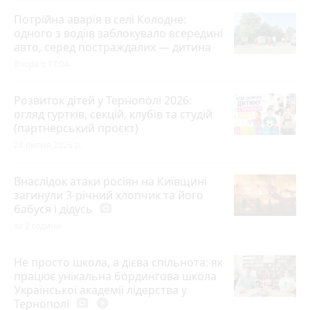
Потрійна аварія в селі Колодне:
одного з водіїв заблокувало всередині
авто, серед постраждалих — дитина
Вчора о 17:04
Розвиток дітей у Тернополі 2026:
огляд гуртків, секцій, клубів та студій
(партнерський проєкт)
28 липня 2026 р.
Внаслідок атаки росіян на Київщині
загинули 3-річний хлопчик та його
бабуся і дідусь
photo_camera
за 2 години
Не просто школа, а дієва спільнота: як
працює унікальна бордингова школа
Української академії лідерства у
Тернополі
photo_camera
play_circle_filled