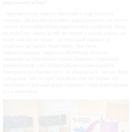
української війни?
– Ми пережили чимало викликів в ході пандемії
«ковіду». Це вкрай негативно відобразилось на якості
освіти, міжособистісних відносинах у студентів. Тому
як психолог і мама дітей, які пішли у школу, скажу, що
очне навчання тепер – це хороший варіант і я
ставлюсь до нього позитивно. Тим паче,
Тернопільщина – відносно безпечна область
завдячуючи Збройним Силам. Завдяки старанням
університетів, там облаштували надійні укриття.
Нехтувати безпекою ніхто не збирається. Звісно, буде
складніше, ніж на «дистанційці», але ми маємо всі
можливості для навчання «наживо» і використовуємо
їх на максимум.