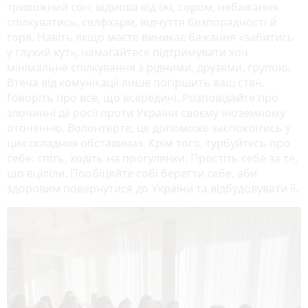
тривожний сон; відмова від їжі, сором, небажання
спілкуватись, селфхарм, відчуття безпорадності й
горя. Навіть якщо маєте виникає бажання «забитись
у глухий кут», намагайтеся підтримувати хоч
мінімальне спілкування з рідними, друзями, групою.
Втеча від комунікації лише погіршить ваш стан.
Говоріть про все, що всередині. Розповідайте про
злочинні дії росії проти України своєму іноземному
оточенню. Волонтерте, це допоможе заспокоїтись у
цих складних обставинах. Крім того, турбуйтесь про
себе: спіть, ходіть на прогулянки. Простіть себе за те,
що вціліли. Пообіцяйте собі берегти себе, аби
здоровим повернутися до України та відбудовувати її.