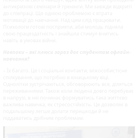
антикризові семінари й тренінги. Ми завжди відкриті
до співпраці. Ще однією проблемою є втрата
мотивації до навчання. Над цим слід працювати.
Психологи готові посприяти, аби молодь підняла
свою працездатність і знайшла стимул вчитись
навіть в умовах війни.
Навпаки – які плюси зараз дає студентам офлайн-
навчання?
– Їх багато. Це і соціальні контакти, міжособистісне
спілкування, що потрібно в юнацькому віці.
Однолітки зустрічаються, обговорюють все, діляться
переживаннями. Також коли людина довго перебуває
в напрузі, в неї починає формуватись така життєво
важлива навичка, як стресостійкість. Це дозволяє в
подальшому легше долати перешкоди й не
піддаватись дрібним проблемам.