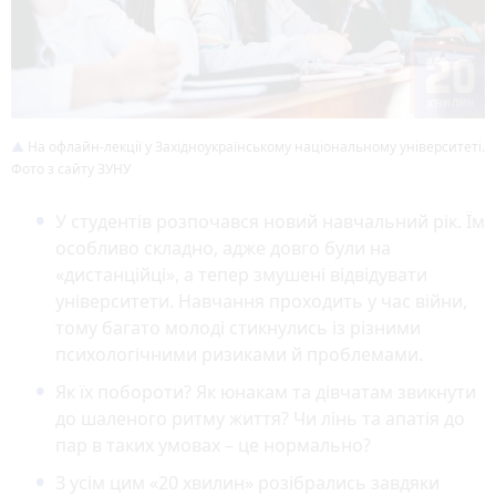
На офлайн-лекції у Західноукраїнському національному університеті.
Фото з сайту ЗУНУ
У студентів розпочався новий навчальний рік. Їм
особливо складно, адже довго були на
«дистанційці», а тепер змушені відвідувати
університети. Навчання проходить у час війни,
тому багато молоді стикнулись із різними
психологічними ризиками й проблемами.
Як їх побороти? Як юнакам та дівчатам звикнути
до шаленого ритму життя? Чи лінь та апатія до
пар в таких умовах – це нормально?
З усім цим «20 хвилин» розібрались завдяки