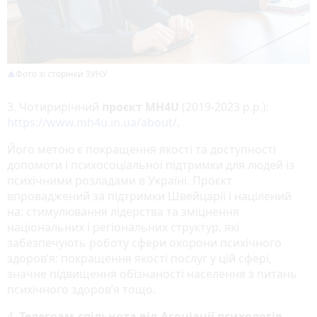
Фото зі сторінки ЗУНУ
3. Чотирирічний
проєкт MH4U
(2019-2023 р.р.):
https://www.mh4u.in.ua/about/
.
Його метою є покращення якості та доступності
допомоги і психосоціальної підтримки для людей із
психічними розладами в Україні. Проєкт
впроваджений за підтримки Швейцарії і націлений
на: стимулювання лідерства та зміцнення
національних і регіональних структур, які
забезпечують роботу сфери охорони психічного
здоров’я: покращення якості послуг у цій сфері,
значне підвищення обізнаності населення з питань
психічного здоров’я тощо.
4.
Телеграм-спільнота від Асоціації психологів