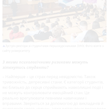
Зустріч ректора зі студентами-першокурсниками ЗУНУ. Фото взяте з
сайту університету
З якими психологічними ризиками можуть
зіткнутись студенти?
– Найперше – це страх перед невідомістю. Також
тривожність, депресивні стани. Є категорії студентів,
які близько до серця сприймають навколишні події і
не можуть контролювати емоційний стан. Це
реально врегулювати певними навичками і
вправами. Зверніться за допомогою до викладачів й
психологів свого «вишу», адже влітку вони проходили