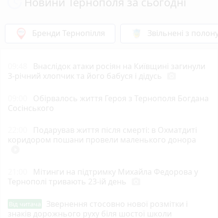
Новини Тернополя за сьогодні
Бренди Тернопілля
Звільнені з полон
09:48
Внаслідок атаки росіян на Київщині загинули
3-річний хлопчик та його бабуся і дідусь
photo_camera
09:00
Обірвалось життя Героя з Тернополя Богдана
Сосінського
22:00
Подарував життя після смерті: в Охматдиті
коридором пошани провели маленького донора
play_circle_filled
21:00
Мітинги на підтримку Михайла Федорова у
Тернополі тривають 23-ій день
photo_camera
Звернення стосовно нової розмітки і
Від читача
знаків дорожнього руху біля шостої школи