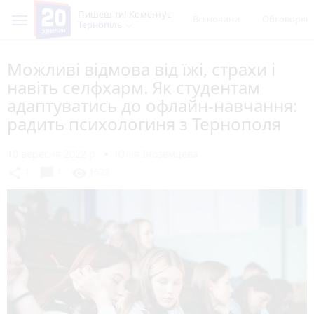
Пишеш ти! Коментує
Всі новини
Обговорен
Тернопіль
Можливі відмова від їжі, страхи і
навіть селфхарм. Як студентам
адаптуватись до офлайн-навчання:
радить психологиня з Тернополя
10 вересня 2022 р.
Юлія Іноземцева
chat_bubble
share
visibility
1
1
1628