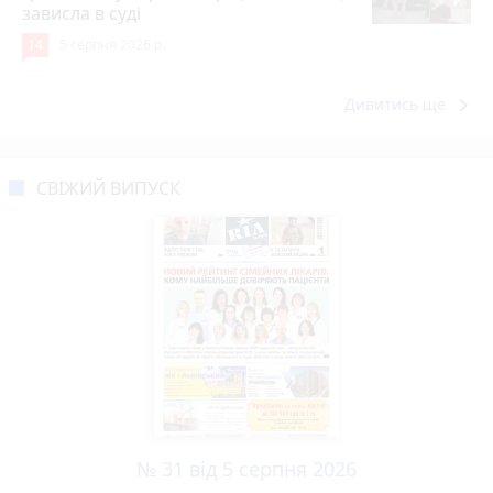
зависла в суді
14
5 серпня 2026 р.
keyboard_arrow_right
Дивитись ще
СВІЖИЙ ВИПУСК
№ 31 від 5 серпня 2026