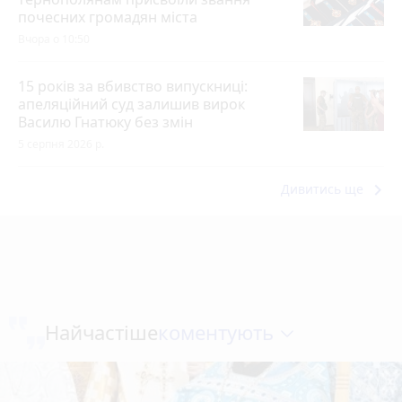
почесних громадян міста
Вчора о 10:50
15 років за вбивство випускниці:
апеляційний суд залишив вирок
Василю Гнатюку без змін
5 серпня 2026 р.
keyboard_arrow_right
Дивитись ще
коментують
Найчастіше