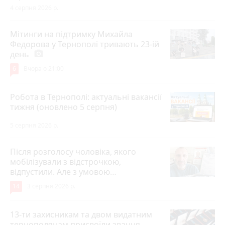
4 серпня 2026 р.
Мітинги на підтримку Михайла
Федорова у Тернополі тривають 23-ій
день
photo_camera
6
Вчора о 21:00
Робота в Тернополі: актуальні вакансії
тижня (оновлено 5 серпня)
5 серпня 2026 р.
Після розголосу чоловіка, якого
мобілізували з відстрочкою,
відпустили. Але з умовою…
14
3 серпня 2026 р.
13-ти захисникам та двом видатним
тернополянам присвоїли звання