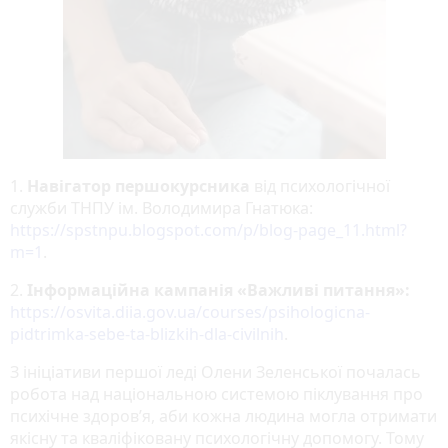
1.
Навігатор першокурсника
від психологічної
служби ТНПУ ім. Володимира Гнатюка:
https://spstnpu.blogspot.com/p/blog-page_11.html?
m=1
.
2.
Інформаційна кампанія «Важливі питання»:
https://osvita.diia.gov.ua/courses/psihologicna-
pidtrimka-sebe-ta-blizkih-dla-civilnih
.
З ініціативи першої леді Олени Зеленської почалась
робота над національною системою піклування про
психічне здоров’я, аби кожна людина могла отримати
якісну та кваліфіковану психологічну допомогу. Тому