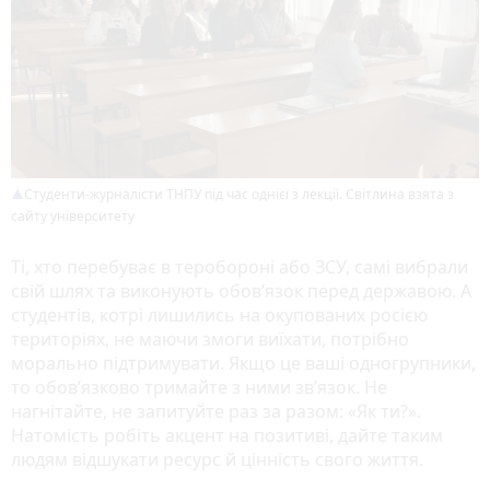
Студенти-журналісти ТНПУ під час однієї з лекції. Світлина взята з
сайту університету
Ті, хто перебуває в теробороні або ЗСУ, самі вибрали
свій шлях та виконують обов’язок перед державою. А
студентів, котрі лишились на окупованих росією
територіях, не маючи змоги виїхати, потрібно
морально підтримувати. Якщо це ваші одногрупники,
то обов’язково тримайте з ними зв’язок. Не
нагнітайте, не запитуйте раз за разом: «Як ти?».
Натомість робіть акцент на позитиві, дайте таким
людям відшукати ресурс й цінність свого життя.