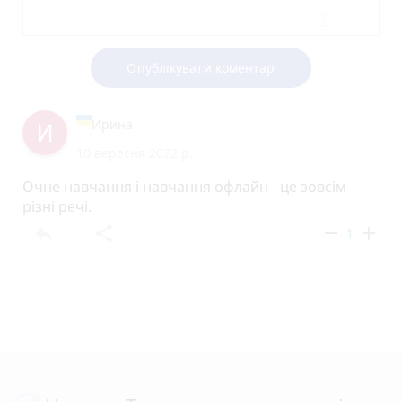
Опублікувати коментар
Ирина
10 вересня 2022 р.
Очне навчання і навчання офлайн - це зовсім
різні речі.
reply
share
remove
add
1