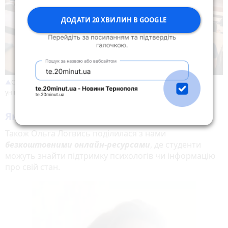
ДОДАТИ 20 ХВИЛИН В GOOGLE
Студенти слухають лекцію в Західноукраїнському національному
університеті
Як допомогти самому собі?
Також Ольга Логвись поділилася з нами
безкоштовними онлайн-ресурсами
, де студенти
можуть знайти підтримку психологів чи інформацію
про свій стан.