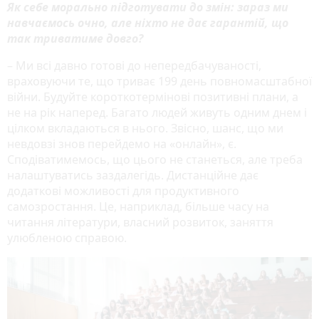
Як себе морально підготувати до змін: зараз ми
навчаємось очно, але ніхто не дає гарантій, що
так триватиме довго?
– Ми всі давно готові до непередбачуваності,
враховуючи те, що триває 199 день повномасштабної
війни. Будуйте короткотермінові позитивні плани, а
не на рік наперед. Багато людей живуть одним днем і
цілком вкладаються в нього. Звісно, шанс, що ми
невдовзі знов перейдемо на «онлайн», є.
Сподіватимемось, що цього не станеться, але треба
налаштуватись заздалегідь. Дистанційне дає
додаткові можливості для продуктивного
самозростання. Це, наприклад, більше часу на
читання літератури, власний розвиток, заняття
улюбленою справою.