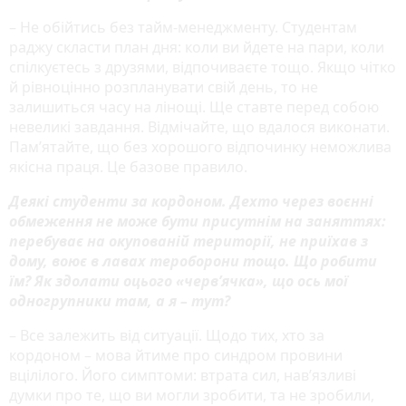
– Не обійтись без тайм-менеджменту. Студентам
раджу скласти план дня: коли ви йдете на пари, коли
спілкуєтесь з друзями, відпочиваєте тощо. Якщо чітко
й рівноцінно розпланувати свій день, то не
залишиться часу на лінощі. Ще ставте перед собою
невеликі завдання. Відмічайте, що вдалося виконати.
Пам’ятайте, що без хорошого відпочинку неможлива
якісна праця. Це базове правило.
Деякі студенти за кордоном. Дехто через воєнні
обмеження не може бути присутнім на заняттях:
перебуває на окупованій території, не приїхав з
дому, воює в лавах тероборони тощо. Що робити
їм? Як здолати оцього «черв’ячка», що ось мої
одногрупники там, а я – тут?
– Все залежить від ситуації. Щодо тих, хто за
кордоном – мова йтиме про синдром провини
вцілілого. Його симптоми: втрата сил, нав’язливі
думки про те, що ви могли зробити, та не зробили,