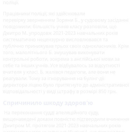
поліції.
Працівники поліції, які здійснювали
перевірку зверненням Зоряни Б., у судовому засіданні
повідомили: більшість учнів класу розповіли, що
Дмитро М. упродовж 2021-2023 навчальних років
систематично нецензурно висловлювався та
публічно принижував трьох своїх однокласників. Крім
того, малолітнього Б. змушував виконувати
контрольні роботи, зокрема з англійської мови за
себе та інших учнів. Усе відбувалось за відсутності
вчителя у класі. Б. жалівся педагогм, але вони не
реагували. Тому за ігнорування на булінг-дії
директора ліцею було притягнуто до адміністративної
відповідальності у виді штрафу в розмірі 850 грн.
Спричинило шкоду здоров'ю
На переконання судді апеляційного суду,
вищенаведені докази повністю підтвердили вчинення
Дмитром М. протягом 2021-2023 навчальних років
систематичного цькування (булінгу), що виражалось