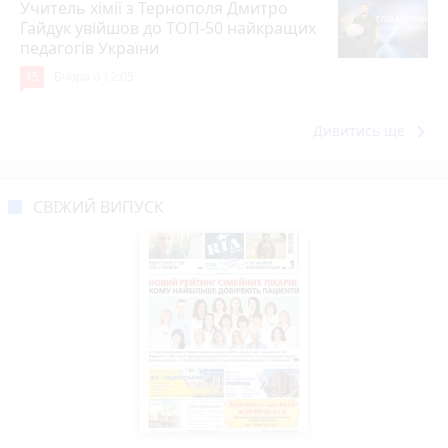
Учитель хімії з Тернополя Дмитро
Гайдук увійшов до ТОП-50 найкращих
педагогів України
15
Вчора о 12:05
keyboard_arrow_right
Дивитись ще
СВІЖИЙ ВИПУСК