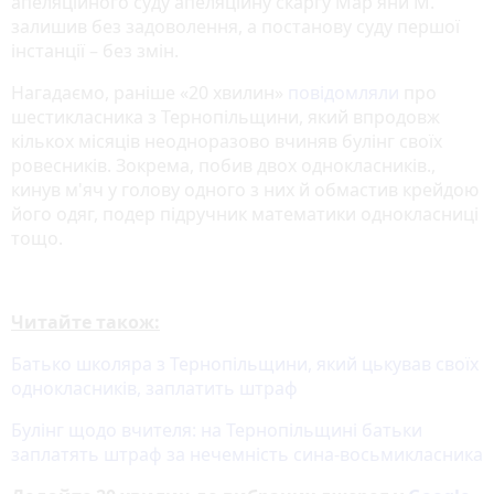
апеляційного суду апеляційну скаргу Мар'яни М.
залишив без задоволення, а постанову суду першої
інстанції – без змін.
Нагадаємо, раніше «20 хвилин»
повідомляли
про
шестикласника з Тернопільщини, який впродовж
кількох місяців неодноразово вчиняв булінг своїх
ровесників. Зокрема, побив двох однокласників.,
кинув м'яч у голову одного з них й обмастив крейдою
його одяг, подер підручник математики однокласниці
тощо.
Читайте також:
Батько школяра з Тернопільщини, який цькував своїх
однокласників, заплатить штраф
Булінг щодо вчителя: на Тернопільщині батьки
заплатять штраф за нечемність сина-восьмикласника