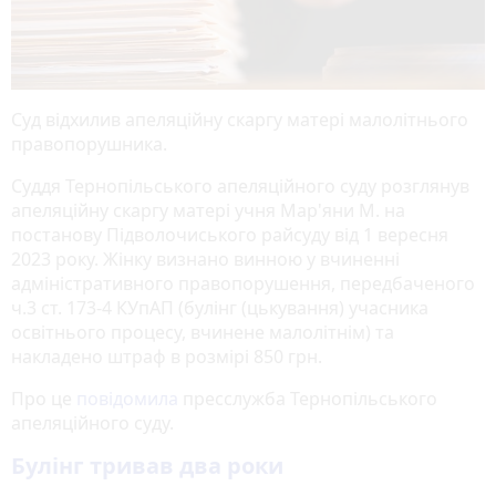
Суд відхилив апеляційну скаргу матері малолітнього
правопорушника.
Суддя Тернопільського апеляційного суду розглянув
апеляційну скаргу матері учня Мар'яни М. на
постанову Підволочиського райсуду від 1 вересня
2023 року. Жінку визнано винною у вчиненні
адміністративного правопорушення, передбаченого
ч.3 ст. 173-4 КУпАП (булінг (цькування) учасника
освітнього процесу, вчинене малолітнім) та
накладено штраф в розмірі 850 грн.
Про це
повідомила
пресслужба Тернопільського
апеляційного суду.
Булінг тривав два роки