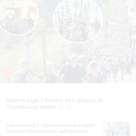
78
4 серпня 2026 р.
Хресна хода з Волині вже дійшла до
Почаївської лаври
photo_camera
play_circle_filled
Священнику з Тернопільської єпархії
Олексію Николишину заборонили