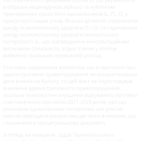
в образах нецензурною лайкою та публічних
приниженнях трьох його однокласників Б., П., О. у
присутності інших учнів. Вказані дії могли спричинити
шкоду психологічному здоров'ю П. і О. та спричинили
шкоду психологічному здоров'ю малолітнього
потерпілого Б., що підтверджено консультаційним
висновком спеціаліста, згідно з яким у хлопця
виявлено соціально-тривожний розлад.
Стосовно зауваження апелянтки, що в протоколі про
адміністративне правопорушення не конкретизовано
дати вчинення булінгу, то цей факт не спростовував
вчинення адміністративного правопорушення,
оскільки психологічні знущання відбувались постійно
і систематично протягом 2021-2023 років, про що
розповіли однокласники потерпілих, але учні не
змогли пригадати конкретних дат його вчинення, що
і зазначено в процесуальному документі.
З огляду на наведене, суддя Тернопільського