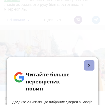
знаків дорожнього руху біля шостої школи
м.Тернопіль.
Всі новини
Підпишись
×
Читайте більше
перевірених
новин
Як у Тернополі освячують кошики на Спаса:
Додайте 20 хвилин до вибраних джерел в Google
репортаж з місцевих храмів
photo_camera
play_circle_filled