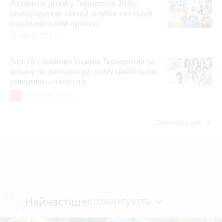
Розвиток дітей у Тернополі 2026:
огляд гуртків, секцій, клубів та студій
(партнерський проєкт)
28 липня 2026 р.
Топ-15 сімейних лікарів Тернополя за
кількістю декларацій: кому найбільше
довіряють пацієнти
31
1 серпня 2026 р.
keyboard_arrow_right
Дивитись ще
коментують
Найчастіше