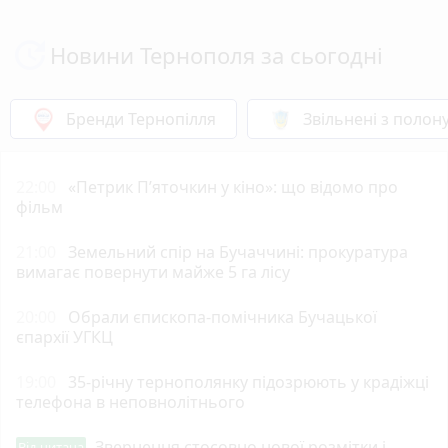
Новини Тернополя за сьогодні
Бренди Тернопілля
Звільнені з полон
22:00
«Петрик П’яточкин у кіно»: що відомо про
фільм
21:00
Земельний спір на Бучаччині: прокуратура
вимагає повернути майже 5 га лісу
20:00
Обрали єпископа-помічника Бучацької
єпархії УГКЦ
19:00
35-річну тернополянку підозрюють у крадіжці
телефона в неповнолітнього
Звернення стосовно нової розмітки і
Від читача