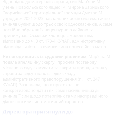
Відповідно до матеріалів справи, син Мар'яни М. –
учень Новосільського ліцею ім. Мирона Зарицького
Скориківської територіальної громади Дмитро М.
упродовж 2021-2023 навчальних років систематично
вчиняв булінг щодо трьох своїх однокласників. А саме
постійно ображав їх нецензурною лайкою та
принижував. Оскільки хлопець є малолітнім,
відповідно до ч. 3 ст. 173-4 КУпАП, адміністративну
відповідальність за вчинки сина понесе його матір.
Не погодившись із судовим рішенням
, Мар'яна М.
подала апеляційну скаргу і просила постанову
місцевого суду скасувати та закрити провадження у
справи за відсутністю в її діях складу
адміністративного правопорушення (п. 1 ст. 247
КУпАП). Зазначала, що в протоколі не
конкретизовано дати і які саме насильницькі дії
вчинив її син щодо потерпілих та чи насправді його
діяння носили систематичний характер.
Директора притягнули до