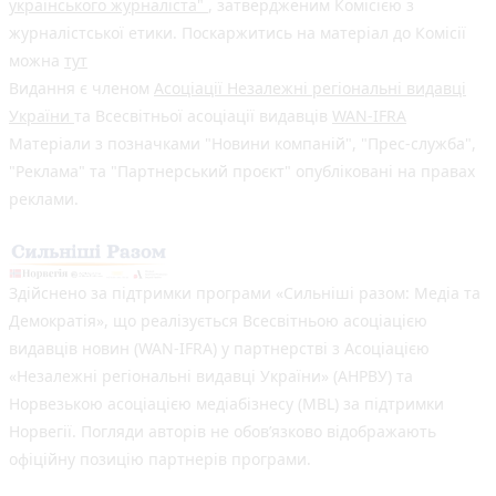
українського журналіста"
, затвердженим Комісією з
журналістської етики. Поскаржитись на матеріал до Комісії
можна
тут
Видання є членом
Асоціації Незалежні регіональні видавці
України
та Всесвітньої асоціації видавців
WAN-IFRA
Матеріали з позначками "Новини компаній", "Прес-служба",
"Реклама" та "Партнерський проєкт" опубліковані на правах
реклами.
Здійснено за підтримки програми «Сильніші разом: Медіа та
Демократія», що реалізується Всесвітньою асоціацією
видавців новин (WAN-IFRA) у партнерстві з Асоціацією
«Незалежні регіональні видавці України» (АНРВУ) та
Норвезькою асоціацією медіабізнесу (MBL) за підтримки
Норвегії. Погляди авторів не обов’язково відображають
офіційну позицію партнерів програми.