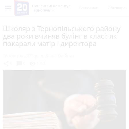
Пишеш ти! Коментує
Всі новини
Обговорен
Тернопіль
Школяр з Тернопільського району
два роки вчиняв булінг в класі: як
покарали матір і директора
16 жовтня 2023 р.
Діана Олійник
chat_bubble
share
visibility
0
0
1062