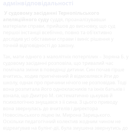
адмінвідповідальності
У судовому засіданні Тернопільського
апеляційного суду
суддя, проаналізувавши
матеріали справи, прийшов до висновку, що суд
першої інстанції всебічно, повно та об'єктивно
дослідив усі обставини справи і виніс рішення у
точній відповідності до закону.
Так, мати одного з малолітніх потерпілих – Зоряна Б. у
судовому засіданні розповіла, що тривалий час
помічала зміни в поведінці дитини. Син почав гірше
вчитись, ходив пригнічений й відмовлявся йти до
школу, однак про причини нічого не розповідав. Тоді
вона розпитала його однокласників та їхніх батьків і
взнала, що Дмитро М. систематично цькував й
психологічно знущався з її сина. З цього приводу
вона звернулась до вчителів і директора
Новосільського ліцею ім. Мирона Зарицького.
Оскільки педагогічний колектив жодним чином не
відреагував на булінг-дії, була змушена звернутись до