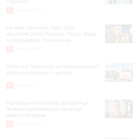
служіння
36
Вчора о 10:53
На війні загинули Герої Олег
Шелетин, Юрій Пушкар, Петро Федів
та Володимир Паламарчук
23
Вчора о 09:00
Робота в Тернополі: актуальні вакансії
тижня (оновлено 5 серпня)
20
Вчора о 14:13
Підтвердили загибель уродженця
Великоберезовицької громади
Дмитра Березка
16
14 годин тому