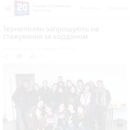
Пишеш ти! Коментує
Всі новини
Обговорен
Тернопіль
Тернополян запрошують на
стажування за кордоном
24 січня 2019 р.
Наталія КОРПАН
chat_bubble
share
visibility
1
0
329