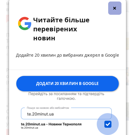
мобілізували з відстрочкою,
×
відпустили. Але з умовою…
Читайте більше
9
3 серпня 2026 р.
перевірених
Після пекельної спеки на
новин
Тернопільщину прийдуть грози:
прогноз погоди на 5-7 серпня
4 серпня 2026 р.
Додайте 20 хвилин до вибраних джерел в Google
Розвиток дітей у Тернополі 2026:
огляд гуртків, секцій, клубів та студій
(партнерський проєкт)
ДОДАТИ 20 ХВИЛИН В GOOGLE
28 липня 2026 р.
«Треба вміти вчасно піти»: як Олег
Соколовський прокоментував
призначення нового начальника
управління ЖКГ
24
3 серпня 2026 р.