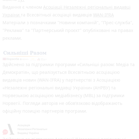
Видання є членом
Асоціації Незалежні регіональні видавці
України
та Всесвітньої асоціації видавців
WAN-IFRA
Матеріали з позначками "Новини компаній", "Прес-служба",
"Реклама" та "Партнерський проєкт" опубліковані на правах
реклами.
Здійснено за підтримки програми «Сильніші разом: Медіа та
Демократія», що реалізується Всесвітньою асоціацією
видавців новин (WAN-IFRA) у партнерстві з Асоціацією
«Незалежні регіональні видавці України» (АНРВУ) та
Норвезькою асоціацією медіабізнесу (MBL) за підтримки
Норвегії. Погляди авторів не обов’язково відображають
офіційну позицію партнерів програми.