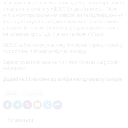
зі всього світу на електронну адресу, - каже президент
локального комітету AIESEC Богдан Ігнатюк. - Після
успішного проходження співбесіди та пiдтвердження
участi у стажуванні, ми допоможемо з підготовкою
документів та візи. Ти можеш розраховувати на нас
на кожному кроці: до, під час та після поїздки.
AIESEC забезпечує учаснику житло на період проекту
та постійну підтримку під час досвіду.
Зареєструватися можна тут : http://aiesec.ua/global-
volunteer/
Додайте 20 хвилин до вибраних джерел у
Google
освіта
студенти
Коментарі