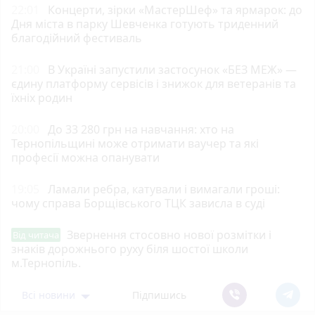
22:01
Концерти, зірки «МастерШеф» та ярмарок: до
Дня міста в парку Шевченка готують триденний
благодійний фестиваль
21:00
В Україні запустили застосунок «БЕЗ МЕЖ» —
єдину платформу сервісів і знижок для ветеранів та
їхніх родин
20:00
До 33 280 грн на навчання: хто на
Тернопільщині може отримати ваучер та які
професії можна опанувати
19:05
Ламали ребра, катували і вимагали гроші:
чому справа Борщівського ТЦК зависла в суді
Звернення стосовно нової розмітки і
Від читача
знаків дорожнього руху біля шостої школи
м.Тернопіль.
Всі новини
Підпишись