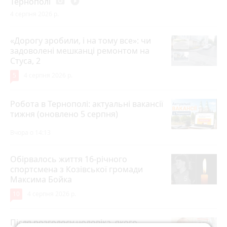
Тернополі
photo_camera
play_circle_filled
4 серпня 2026 р.
«Дорогу зробили, і на тому все»: чи
задоволені мешканці ремонтом на
Стуса, 2
5
4 серпня 2026 р.
Робота в Тернополі: актуальні вакансії
тижня (оновлено 5 серпня)
Вчора о 14:13
Обірвалось життя 16-річного
спортсмена з Козівської громади
Максима Бойка
10
4 серпня 2026 р.
Після розголосу чоловіка, якого