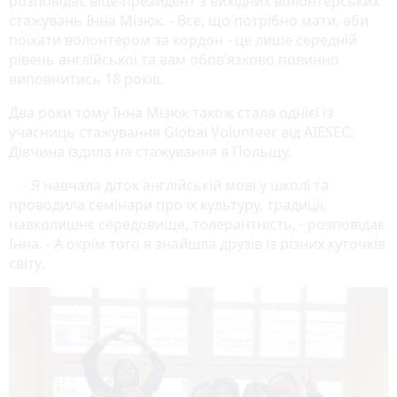
розповідає віце-президент з вихідних волонтерських
стажувань Інна Мізюк. - Все, що потрібно мати, аби
поїхати волонтером за кордон - це лише середній
рівень англійської та вам обов’язково повинно
виповнитись 18 років.
Два роки тому Інна Мізюк також стала однієї із
учасниць стажування Global Volunteer від AIESEC.
Дівчина їздила на стажування в Польщу.
- Я навчала діток англійській мові у школі та
проводила семінари про їх культуру, традиції,
навколишнє середовище, толерантність, - розповідає
Інна. - А окрім того я знайшла друзів із різних куточків
світу.