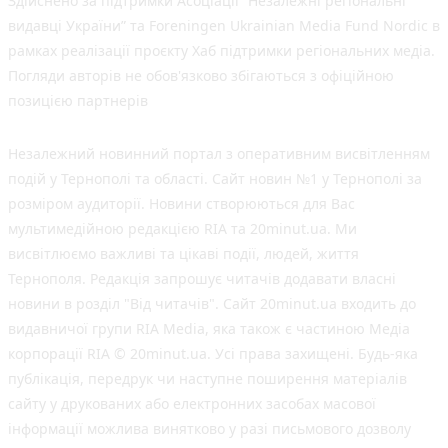
Здійснено за підтримки Асоціації “Незалежні регіональні
видавці України” та Foreningen Ukrainian Media Fund Nordic в
рамках реалізації проєкту Хаб підтримки регіональних медіа.
Погляди авторів не обов'язково збігаються з офіційною
позицією партнерів
Незалежний новинний портал з оперативним висвітленням
подій у Тернополі та області. Сайт новин №1 у Тернополі за
розміром аудиторії. Новини створюються для Вас
мультимедійною редакцією RIA та 20minut.ua. Ми
висвітлюємо важливі та цікаві події, людей, життя
Тернополя. Редакція запрошує читачів додавати власні
новини в розділ "Від читачів". Сайт 20minut.ua входить до
видавничої групи RIA Media, яка також є частиною Медіа
корпорації RIA © 20minut.ua. Усі права захищені. Будь-яка
публiкацiя, передрук чи наступне поширення матеріалів
сайту у друкованих або електронних засобах масової
інформації можлива винятково у разі письмового дозволу