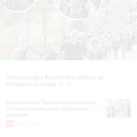
77
4 серпня 2026 р.
Хресна хода з Волині вже дійшла до
Почаївської лаври
photo_camera
play_circle_filled
Священнику з Тернопільської єпархії
Олексію Николишину заборонили
служіння
35
Вчора о 10:53