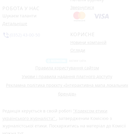
Звернутися
РОБОТА У НАС
Шукаєм таланти
Детальніше
КОРИСНЕ
phone_in_talk
(0352) 43-00-50
Новини компаній
Огляди
Правила користування сайтом
Умови і правила надання платного доступу
Рекламна політика проєкту «Інтерактивна мапа локальних
брендів»
Редакція керується в своїй роботі
"Кодексом етики
українського журналіста"
, затвердженим Комісією з
журналістської етики. Поскаржитись на матеріал до Комісії
можна
тут