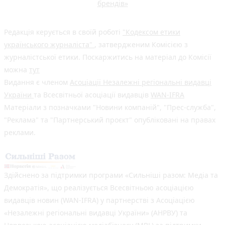
брендів»
Редакція керується в своїй роботі
"Кодексом етики
українського журналіста"
, затвердженим Комісією з
журналістської етики. Поскаржитись на матеріал до Комісії
можна
тут
Видання є членом
Асоціації Незалежні регіональні видавці
України
та Всесвітньої асоціації видавців
WAN-IFRA
Матеріали з позначками "Новини компаній", "Прес-служба",
"Реклама" та "Партнерський проєкт" опубліковані на правах
реклами.
Здійснено за підтримки програми «Сильніші разом: Медіа та
Демократія», що реалізується Всесвітньою асоціацією
видавців новин (WAN-IFRA) у партнерстві з Асоціацією
«Незалежні регіональні видавці України» (АНРВУ) та