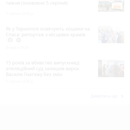
тижня (оновлено 5 серпня)
5 серпня 2026 р.
Як у Тернополі освячують кошики на
Спаса: репортаж з місцевих храмів
photo_camera
play_circle_filled
Вчора о 09:30
15 років за вбивство випускниці:
апеляційний суд залишив вирок
Василю Гнатюку без змін
5 серпня 2026 р.
keyboard_arrow_right
Дивитись ще