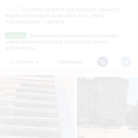
17:04
Потрійна аварія в селі Колодне: одного з
водіїв заблокувало всередині авто, серед
постраждалих — дитина
Звернення стосовно нової розмітки і
Від читача
знаків дорожнього руху біля шостої школи
м.Тернопіль.
Всі новини
Підпишись