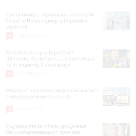
Священнику з Тернопільської єпархії
Олексію Николишину заборонили
служіння
36
5 серпня 2026 р.
На війні загинули Герої Олег
Шелетин, Юрій Пушкар, Петро Федів
та Володимир Паламарчук
24
5 серпня 2026 р.
Робота в Тернополі: актуальні вакансії
тижня (оновлено 5 серпня)
20
5 серпня 2026 р.
Підтвердили загибель уродженця
Великоберезовицької громади