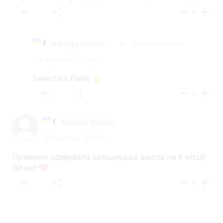
reply
share
remove
add
0
Nataliya Diduch
Savechko Pavlo
reply
21 вересня 2024 р.
Savechko Pavlo 💪
reply
share
remove
add
0
Nataliya Diduch
20 вересня 2024 р.
Приємно здивувала заліщицька школа на 6 місці!
Вітаю! 💖
reply
share
remove
add
0