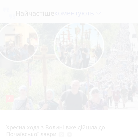
коментують
Найчастіше
81
4 серпня 2026 р.
Хресна хода з Волині вже дійшла до
Почаївської лаври
photo_camera
play_circle_filled