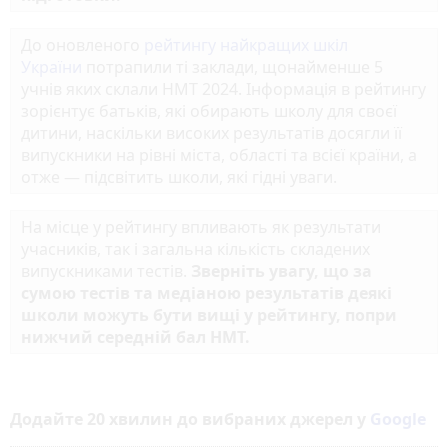
До оновленого
рейтингу найкращих шкіл
України
потрапили ті заклади, щонайменше 5
учнів яких склали НМТ 2024. Інформація в рейтингу
зорієнтує батьків, які обирають школу для своєї
дитини, наскільки високих результатів досягли її
випускники на рівні міста, області та всієї країни, а
отже — підсвітить школи, які гідні уваги.
На місце у рейтингу впливають як результати
учасників, так і загальна кількість складених
випускниками тестів.
Зверніть увагу, що за
сумою тестів та медіаною результатів деякі
школи можуть бути вищі у рейтингу, попри
нижчий середній бал НМТ.
Додайте 20 хвилин до вибраних джерел у
Google