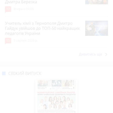
Дмитра Березка
17
Вчора о 09:00
Учитель хімії з Тернополя Дмитро
Гайдук увійшов до ТОП-50 найкращих
педагогів України
15
5 серпня 2026 р.
keyboard_arrow_right
Дивитись ще
СВІЖИЙ ВИПУСК