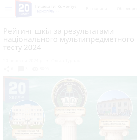
Пишеш ти! Коментує
Всі новини
Обговорен
Тернопіль
Рейтинг шкіл за результатами
національного мультипредметного
тесту 2024
20 вересня 2024 р.
Ольга Турчак
chat_bubble
share
visibility
6
3
3005