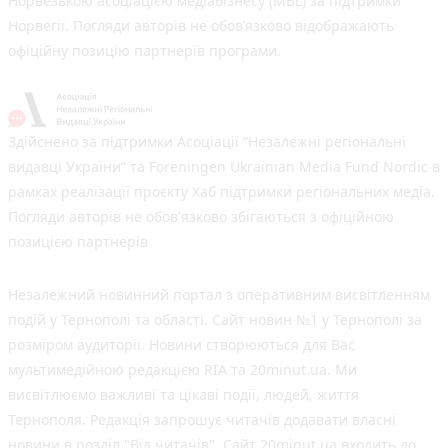
Норвезькою асоціацією медіабізнесу (MBL) за підтримки
Норвегії. Погляди авторів не обов’язково відображають
офіційну позицію партнерів програми.
Здійснено за підтримки Асоціації “Незалежні регіональні
видавці України” та Foreningen Ukrainian Media Fund Nordic в
рамках реалізації проєкту Хаб підтримки регіональних медіа.
Погляди авторів не обов'язково збігаються з офіційною
позицією партнерів
Незалежний новинний портал з оперативним висвітленням
подій у Тернополі та області. Сайт новин №1 у Тернополі за
розміром аудиторії. Новини створюються для Вас
мультимедійною редакцією RIA та 20minut.ua. Ми
висвітлюємо важливі та цікаві події, людей, життя
Тернополя. Редакція запрошує читачів додавати власні
новини в розділ "Від читачів". Сайт 20minut.ua входить до