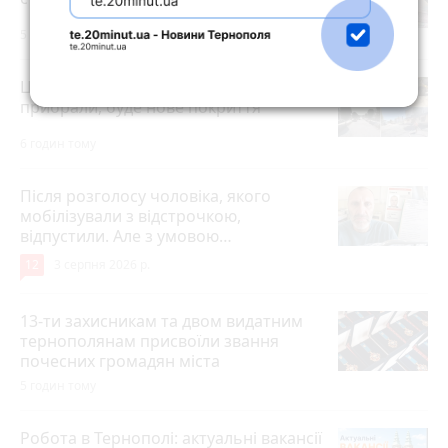
5 годин тому
Центр Теребовлі розрили: бруківку
прибрали, буде нове покриття
6 годин тому
Після розголосу чоловіка, якого
мобілізували з відстрочкою,
відпустили. Але з умовою…
12
3 серпня 2026 р.
13-ти захисникам та двом видатним
тернополянам присвоїли звання
почесних громадян міста
5 годин тому
Робота в Тернополі: актуальні вакансії