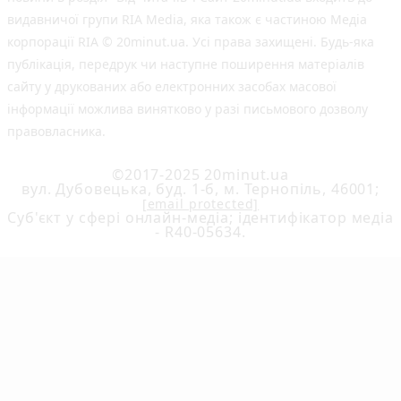
видавничої групи RIA Media, яка також є частиною Медіа
корпорації RIA © 20minut.ua. Усі права захищені. Будь-яка
публiкацiя, передрук чи наступне поширення матеріалів
сайту у друкованих або електронних засобах масової
інформації можлива винятково у разі письмового дозволу
правовласника.
©2017-2025 20minut.ua
вул. Дубовецька, буд. 1-б, м. Тернопіль, 46001;
[email protected]
Cуб'єкт у сфері онлайн-медіа; ідентифікатор медіа
- R40-05634.