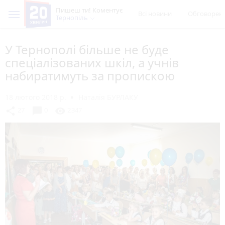
Пишеш ти! Коментує
Всі новини
Обговорен
Тернопіль
У Тернополі більше не буде
спеціалізованих шкіл, а учнів
набиратимуть за пропискою
18 лютого 2018 р.
Наталія БУРЛАКУ
chat_bubble
share
visibility
27
0
2347