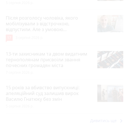
5 серпня 2026 р.
Після розголосу чоловіка, якого
мобілізували з відстрочкою,
відпустили. Але з умовою…
17
3 серпня 2026 р.
13-ти захисникам та двом видатним
тернополянам присвоїли звання
почесних громадян міста
7 серпня 2026 р.
15 років за вбивство випускниці:
апеляційний суд залишив вирок
Василю Гнатюку без змін
5 серпня 2026 р.
keyboard_arrow_right
Дивитись ще