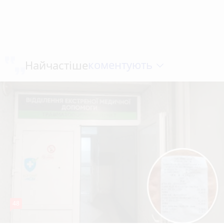
коментують
Найчастіше
48