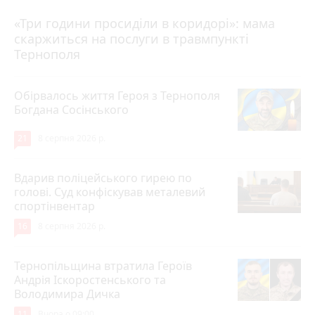
«Три години просиділи в коридорі»: мама
8 серпня 2026 р.
скаржиться на послуги в травмпункті
Тернополя
Обірвалось життя Героя з Тернополя
Богдана Сосінського
21
8 серпня 2026 р.
Вдарив поліцейського гирею по
голові. Суд конфіскував металевий
спортінвентар
16
8 серпня 2026 р.
Тернопільщина втратила Героїв
Андрія Іскоростенського та
Володимира Дичка
11
Вчора о 09:00