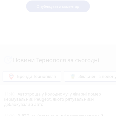
Опублікувати коментар
Новини Тернополя за сьогодні
Бренди Тернопілля
Звільнені з полон
11:40
Автотроща у Колодному: у лікарні помер
кермувальник Peugeot, якого рятувальники
деблокували з авто
11:20
В ДТП на Кременеччині постраждав водій