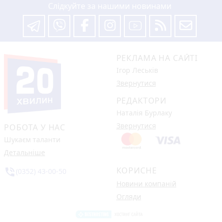
Слідкуйте за нашими новинами
РЕКЛАМА НА САЙТІ
Ігор Леськів
Звернутися
РЕДАКТОРИ
Наталія Бурлаку
Звернутися
РОБОТА У НАС
Шукаєм таланти
Детальніше
КОРИСНЕ
phone_in_talk
(0352) 43-00-50
Новини компаній
Огляди