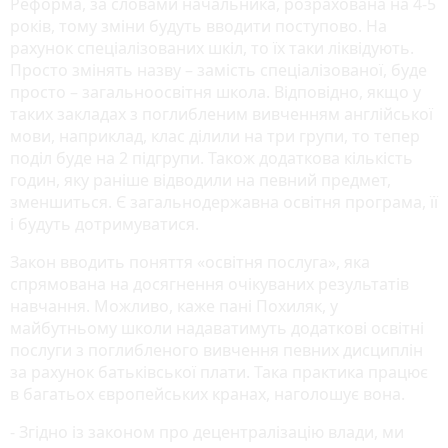
Реформа, за словами начальника, розрахована на 4-5
років, тому зміни будуть вводити поступово. На
рахунок спеціалізованих шкіл, то їх таки ліквідують.
Просто змінять назву – замість спеціалізованої, буде
просто – загальноосвітня школа. Відповідно, якщо у
таких закладах з поглибленим вивченням англійської
мови, наприклад, клас ділили на три групи, то тепер
поділ буде на 2 підгрупи. Також додаткова кількість
годин, яку раніше відводили на певний предмет,
зменшиться. Є загальнодержавна освітня програма, її
і будуть дотримуватися.
Закон вводить поняття «освітня послуга», яка
спрямована на досягнення очікуваних результатів
навчання. Можливо, каже пані Похиляк, у
майбутньому школи надаватимуть додаткові освітні
послуги з поглибленого вивчення певних дисциплін
за рахунок батьківської плати. Така практика працює
в багатьох європейських кранах, наголошує вона.
- Згідно із законом про децентралізацію влади, ми