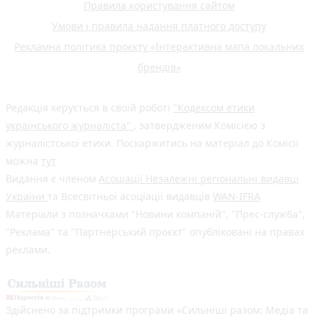
Правила користування сайтом
Умови і правила надання платного доступу
Рекламна політика проєкту «Інтерактивна мапа локальних
брендів»
Редакція керується в своїй роботі
"Кодексом етики
українського журналіста"
, затвердженим Комісією з
журналістської етики. Поскаржитись на матеріал до Комісії
можна
тут
Видання є членом
Асоціації Незалежні регіональні видавці
України
та Всесвітньої асоціації видавців
WAN-IFRA
Матеріали з позначками "Новини компаній", "Прес-служба",
"Реклама" та "Партнерський проєкт" опубліковані на правах
реклами.
Здійснено за підтримки програми «Сильніші разом: Медіа та