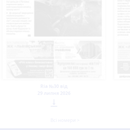
Ria №30 від
29 липня 2026

Всі номери >