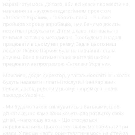
наразі готуємось до того, аби всі класи перевести на
навчання за науково-педагогічним проектом
«Інтелект України», - говорить вона. – Він вже
пройшов хорошу апробацію, і ми бачимо досить
позитивні результати. Дітям цікаво, пізнавально
вчитися за такою методикою. Тож будемо і надалі
працювати в цьому напрямку. Задля цього наш
педагог Любов Парчик була на навчанні і стала
коучем. Вона вчитиме інших вчителів школи
працювати за програмою «Інтелект України».
Можливо, додає директор, у загальноосвітніх школах
будуть надавати і платні послуги. Нині керівник
вивчає досвід роботи у цьому напрямку в інших
закладах України.
- Ми будемо також спілкуватись з батьками, щоб
дізнатися, що саме вони хочуть для розвитку своїх
дітей, - наголошу вона. – Що стосується
першокласників, цього року плануємо набирати три
класи. У першу чергу, орієнтуватимемось на дітей за