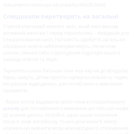
dokument/rishennya-vikonavcho/64520.html.
Спецшколи перетворять на загальні
І третій ключовий момент змін, який нині виклав
активний ажіотаж і серед тернополян, - ліквідація усіх
спеціалізованих шкіл. Натомість здобуття загальної
середньої освіти забезпечуватимуть: початкові
школи, гімназії (або структурний підрозділ іншого
закладу освіти) та ліцеї.
Тернопільським батькам таке ноу-хау не до вподоби.
Адже, кажуть, дітям просто «зріжуть» кількість годин,
які раніше відводились для погибленого вивчення
предметів.
- Якраз хотіла віддавати свого сина в спеціалізовану
школу
для поглибленого вивчення англійської мови.
Ці знання досить потрібні, адже наше покоління
погано знає англійську, то хоч діти мали б змогу
нормально вивчити мову міжнародного спілкування,