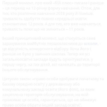
Перший момент, про який «RIA плюс» писала і раніше
– це перехід на 12-річну форму навчання. Отож, для
тих, хто розпочне навчання 2018 року й пізніше,
тривалість здобуття повної середньої освіти
становитиме 12 років. А для тих, хто вже навчається,
тривалість поки що не зміниться – 11 років.
Інший принциповий момент, що стосується саме
зарахування майбутніх першокласників до
школи
, -
це відсутність конкурсного відбору. Хоча його і
раніше не було у звичних школах. Тепер же усі
загальноосвітні заклади будуть орієнтуватися, у
першу чергу, на тих дітей, які належать до території
їхнього обслуговування.
Цитуємо закон: «право особи здобувати початкову та
базову середню освіту у державному або
комунальному закладі освіти (його філії), за яким
закріплена територія обслуговування, на якій
проживає ця особа, гарантується, що не обмежує
право особи обрати інший заклад освіти".