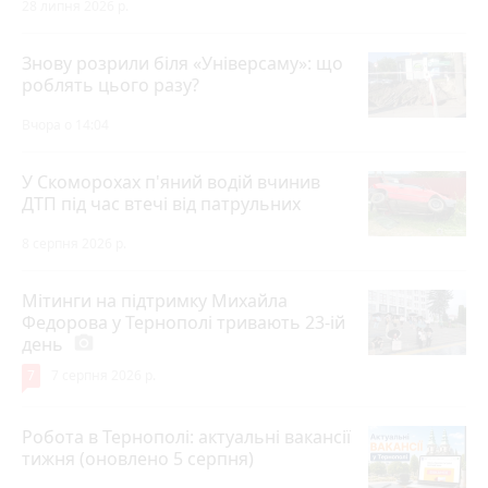
28 липня 2026 р.
Знову розрили біля «Універсаму»: що
роблять цього разу?
Вчора о 14:04
У Скоморохах п'яний водій вчинив
ДТП під час втечі від патрульних
8 серпня 2026 р.
Мітинги на підтримку Михайла
Федорова у Тернополі тривають 23-ій
день
photo_camera
7
7 серпня 2026 р.
Робота в Тернополі: актуальні вакансії
тижня (оновлено 5 серпня)