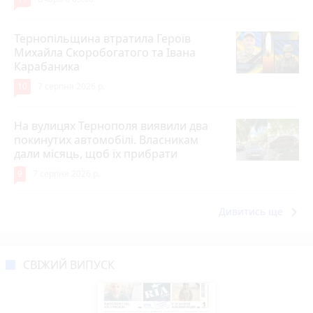
Тернопільщина втратила Героїв
Михайла Скоробогатого та Івана
Карабаника
10
7 серпня 2026 р.
На вулицях Тернополя виявили два
покинутих автомобілі. Власникам
дали місяць, щоб їх прибрати
9
7 серпня 2026 р.
keyboard_arrow_right
Дивитись ще
СВІЖИЙ ВИПУСК