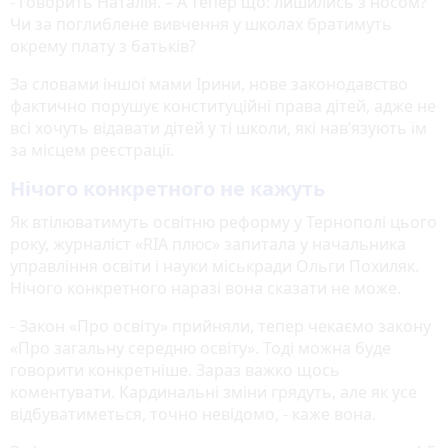
- говорить Наталія. – А тепер що: лишились з носом?
Чи за поглиблене вивчення у школах братимуть
окрему плату з батьків?
За словами іншої мами Ірини, нове законодавство
фактично порушує конституційні права дітей, адже не
всі хочуть відавати дітей у ті школи, які нав’язують їм
за місцем реєстрації.
Нічого конкретного не кажуть
Як втілюватимуть освітню реформу у Тернополі цього
року, журналіст «RIA плюс» запитала у начальника
управління освіти і науки міськради Ольги Похиляк.
Нічого конкретного наразі вона сказати не може.
- Закон «Про освіту» прийняли, тепер чекаємо закону
«Про загальну середню освіту». Тоді можна буде
говорити конкретніше. Зараз важко щось
коментувати. Кардинальні зміни грядуть, але як усе
відбуватиметься, точно невідомо, - каже вона.