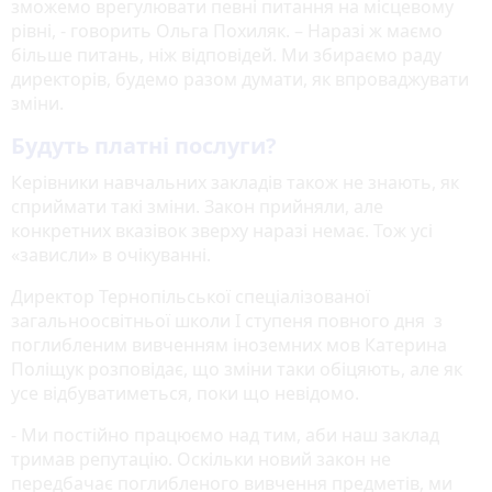
зможемо врегулювати певні питання на місцевому
рівні, - говорить Ольга Похиляк. – Наразі ж маємо
більше питань, ніж відповідей. Ми збираємо раду
директорів, будемо разом думати, як впроваджувати
зміни.
Будуть платні послуги?
Керівники навчальних закладів також не знають, як
сприймати такі зміни. Закон прийняли, але
конкретних вказівок зверху наразі немає. Тож усі
«зависли» в очікуванні.
Директор Тернопільської спеціалізованої
загальноосвітньої школи І ступеня повного дня з
поглибленим вивченням іноземних мов Катерина
Поліщук розповідає, що зміни таки обіцяють, але як
усе відбуватиметься, поки що невідомо.
- Ми постійно працюємо над тим, аби наш заклад
тримав репутацію. Оскільки новий закон не
передбачає поглибленого вивчення предметів, ми