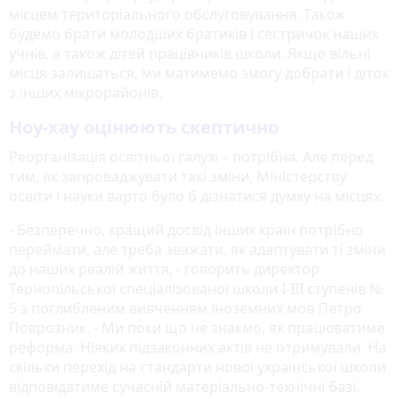
місцем територіального обслуговування. Також
будемо брати молодших братиків і сестричок наших
учнів, а також дітей працівників школи. Якщо вільні
місця залишаться, ми матимемо змогу добрати і діток
з інших мікрорайонів.
Ноу-хау оцінюють скептично
Реорганізація освітньої галузі – потрібна. Але перед
тим, як запроваджувати такі зміни, Міністерству
освіти і науки варто було б дізнатися думку на місцях.
- Безперечно, кращий досвід інших країн потрібно
переймати, але треба зважати, як адаптувати ті зміни
до наших реалій життя, - говорить директор
Тернопільської спеціалізованої школи І-ІІІ ступенів №
5 з поглибленим вивченням іноземних мов Петро
Поврозник. - Ми поки що не знаємо, як працюватиме
реформа. Ніяких підзаконних актів не отримували. На
скільки перехід на стандарти нової української школи
відповідатиме сучасній матеріально-технічні базі,