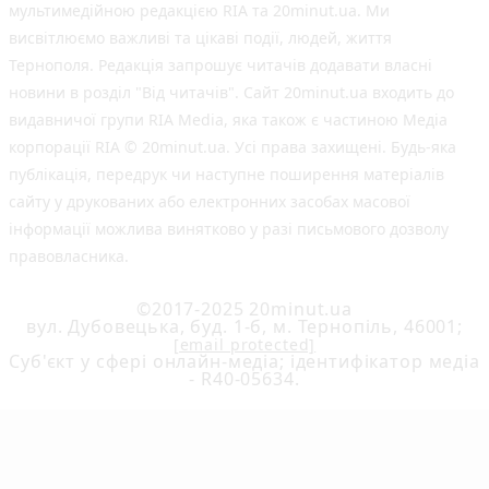
мультимедійною редакцією RIA та 20minut.ua. Ми
висвітлюємо важливі та цікаві події, людей, життя
Тернополя. Редакція запрошує читачів додавати власні
новини в розділ "Від читачів". Сайт 20minut.ua входить до
видавничої групи RIA Media, яка також є частиною Медіа
корпорації RIA © 20minut.ua. Усі права захищені. Будь-яка
публiкацiя, передрук чи наступне поширення матеріалів
сайту у друкованих або електронних засобах масової
інформації можлива винятково у разі письмового дозволу
правовласника.
©2017-2025 20minut.ua
вул. Дубовецька, буд. 1-б, м. Тернопіль, 46001;
[email protected]
Cуб'єкт у сфері онлайн-медіа; ідентифікатор медіа
- R40-05634.