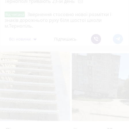
Тернополі тривають 23-ій день
photo_camera
Звернення стосовно нової розмітки і
Від читача
знаків дорожнього руху біля шостої школи
м.Тернопіль.
Всі новини
Підпишись