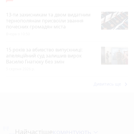
13-ти захисникам та двом видатним
тернополянам присвоїли звання
почесних громадян міста
Вчора о 10:50
15 років за вбивство випускниці:
апеляційний суд залишив вирок
Василю Гнатюку без змін
5 серпня 2026 р.
keyboard_arrow_right
Дивитись ще
коментують
Найчастіше