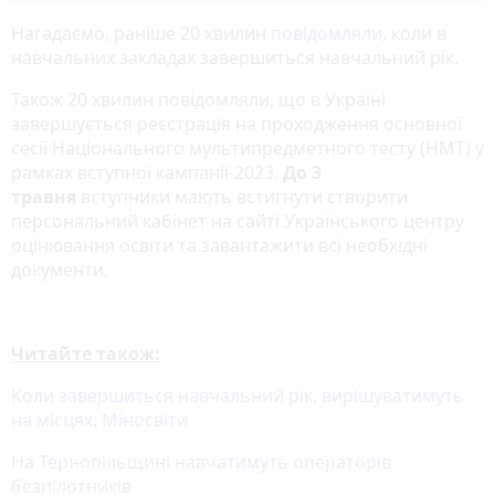
Нагадаємо, раніше 20 хвилин
повідомляли
, коли в
навчальних закладах завершиться навчальний рік.
Також 20 хвилин повідомляли, що в Україні
завершується реєстрація на проходження основної
сесії Національного мультипредметного тесту (НМТ) у
рамках вступної кампанії-2023.
До 3
травня
вступники мають встигнути створити
персональний кабінет на сайті Українського центру
оцінювання освіти та завантажити всі необхідні
документи.
Читайте також:
Коли завершиться навчальний рік, вирішуватимуть
на місцях: Міносвіти
На Тернопільщині навчатимуть операторів
безпілотників