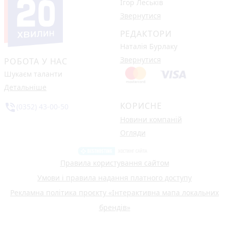
Ігор Леськів
Звернутися
РЕДАКТОРИ
Наталія Бурлаку
Звернутися
РОБОТА У НАС
Шукаєм таланти
Детальніше
КОРИСНЕ
phone_in_talk
(0352) 43-00-50
Новини компаній
Огляди
Правила користування сайтом
Умови і правила надання платного доступу
Рекламна політика проєкту «Інтерактивна мапа локальних
брендів»