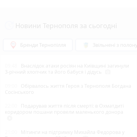
Новини Тернополя за сьогодні
Бренди Тернопілля
Звільнені з полон
09:48
Внаслідок атаки росіян на Київщині загинули
3-річний хлопчик та його бабуся і дідусь
photo_camera
09:00
Обірвалось життя Героя з Тернополя Богдана
Сосінського
22:00
Подарував життя після смерті: в Охматдиті
коридором пошани провели маленького донора
play_circle_filled
21:00
Мітинги на підтримку Михайла Федорова у