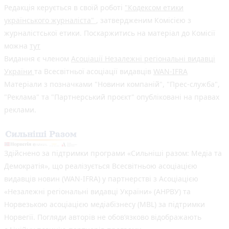
Редакція керується в своїй роботі
"Кодексом етики
українського журналіста"
, затвердженим Комісією з
журналістської етики. Поскаржитись на матеріал до Комісії
можна
тут
Видання є членом
Асоціації Незалежні регіональні видавці
України
та Всесвітньої асоціації видавців
WAN-IFRA
Матеріали з позначками "Новини компаній", "Прес-служба",
"Реклама" та "Партнерський проєкт" опубліковані на правах
реклами.
Здійснено за підтримки програми «Сильніші разом: Медіа та
Демократія», що реалізується Всесвітньою асоціацією
видавців новин (WAN-IFRA) у партнерстві з Асоціацією
«Незалежні регіональні видавці України» (АНРВУ) та
Норвезькою асоціацією медіабізнесу (MBL) за підтримки
Норвегії. Погляди авторів не обов’язково відображають