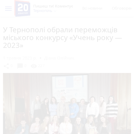
Пишеш ти! Коментує
Всі новини
Обговорен
Тернопіль
У Тернополі обрали переможців
міського конкурсу «Учень року —
2023»
1 травня 2023 р.
Діана Олійник
chat_bubble
share
visibility
0
0
227