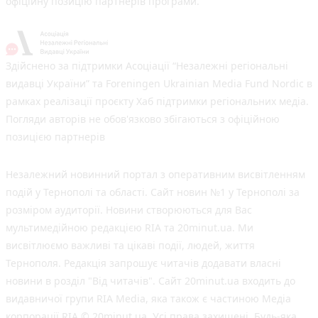
офіційну позицію партнерів програми.
Здійснено за підтримки Асоціації “Незалежні регіональні
видавці України” та Foreningen Ukrainian Media Fund Nordic в
рамках реалізації проєкту Хаб підтримки регіональних медіа.
Погляди авторів не обов'язково збігаються з офіційною
позицією партнерів
Незалежний новинний портал з оперативним висвітленням
подій у Тернополі та області. Сайт новин №1 у Тернополі за
розміром аудиторії. Новини створюються для Вас
мультимедійною редакцією RIA та 20minut.ua. Ми
висвітлюємо важливі та цікаві події, людей, життя
Тернополя. Редакція запрошує читачів додавати власні
новини в розділ "Від читачів". Сайт 20minut.ua входить до
видавничої групи RIA Media, яка також є частиною Медіа
корпорації RIA © 20minut.ua. Усі права захищені. Будь-яка