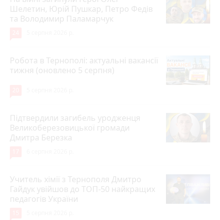
Шелетин, Юрій Пушкар, Петро Федів
та Володимир Паламарчук
24
5 серпня 2026 р.
Робота в Тернополі: актуальні вакансії
тижня (оновлено 5 серпня)
20
5 серпня 2026 р.
Підтвердили загибель уродженця
Великоберезовицької громади
Дмитра Березка
17
6 серпня 2026 р.
Учитель хімії з Тернополя Дмитро
Гайдук увійшов до ТОП-50 найкращих
педагогів України
15
5 серпня 2026 р.