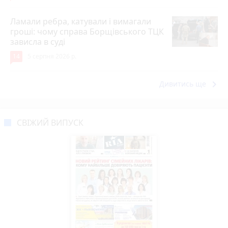
Ламали ребра, катували і вимагали
гроші: чому справа Борщівського ТЦК
зависла в суді
14
5 серпня 2026 р.
keyboard_arrow_right
Дивитись ще
СВІЖИЙ ВИПУСК