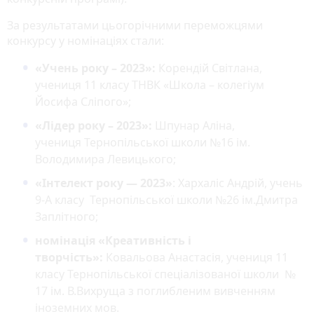
За результатами цьогорічними переможцями
конкурсу у номінаціях стали:
«Учень року – 2023»:
Корендій Світлана,
учениця 11 класу ТНВК «Школа – колегіум
Йосифа Сліпого»;
«Лідер року – 2023»:
Шпунар Аліна,
учениця Тернопільської школи №16 ім.
Володимира Левицького;
«Інтелект року — 2023»
: Хархаліс Андрій, учень
9-А класу Тернопільської школи №26 ім.Дмитра
Заплітного;
номінація «Креативність і
творчість»:
Ковальова Анастасія, учениця 11
класу Тернопільської спеціалізованої школи №
17 ім. В.Вихруща з поглибленим вивченням
іноземних мов.