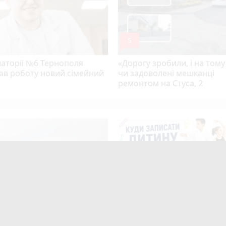
mode_comment
5
латорії №6 Тернополя
«Дорогу зробили, і на тому
ав роботу новий сімейний
чи задоволені мешканці
ремонтом на Стуса, 2
екельної спеки на
Розвиток дітей у Тернополі
ільщину прийдуть грози:
огляд гуртків, секцій, клубів