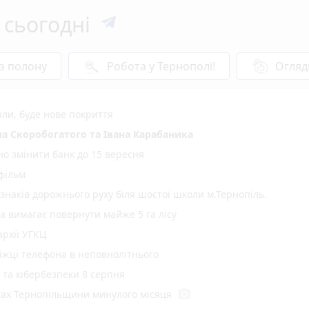
 сьогодні
 з полону
Робота у Тернополі!
Огляд
али, буде нове покриття
а Скоробогатого та Івана Карабаника
но змінити банк до 15 вересня
 фільм
 знаків дорожнього руху біля шостої школи м.Тернопіль.
а вимагає повернути майже 5 га лісу
рхії УГКЦ
іжці телефона в неповнолітнього
у та кібербезпеки 8 серпня
photo_camera
гах Тернопільщини минулого місяця