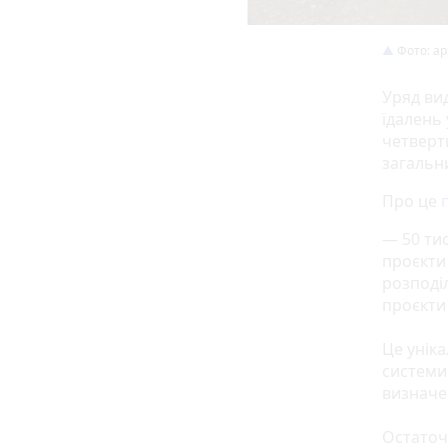
Фото: арх
Уряд ви
їдалень
четверт
загальн
Про це
— 50 ти
проєкти
розподі
проєкти 
Це уніка
системи
визначе
Остаточ