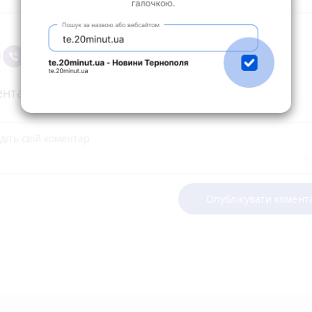
нтарі
Опублікувати комент