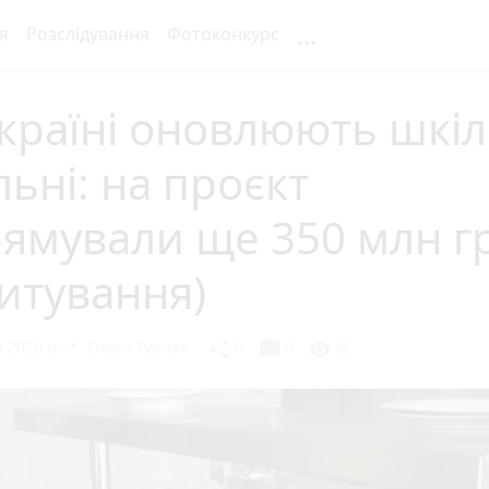
...
я
Розслідування
Фотоконкурс
країні оновлюють шкіл
льні: на проєкт
ямували ще 350 млн г
итування)
 2026 р.
Ольга Турчак
chat_bubble
share
visibility
0
0
85