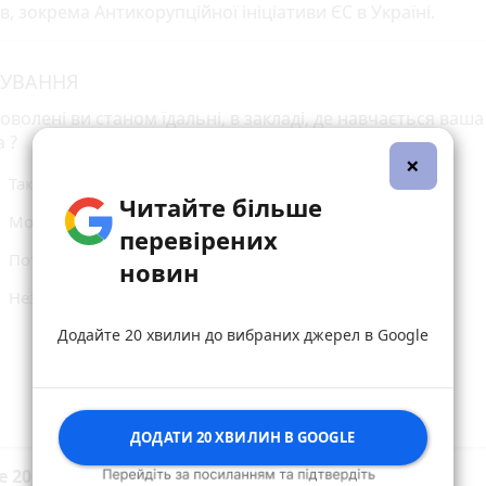
в, зокрема Антикорупційної ініціативи ЄС в Україні.
УВАННЯ
оволені ви станом їдальні, в закладі, де навчається ваша
 ?
×
Так. Стан прийнятний
Читайте більше
Може бути кращим
перевірених
Потребує ремонту
новин
Незадовільний стан
Додайте 20 хвилин до вибраних джерел в Google
Голосувати
ДОДАТИ 20 ХВИЛИН В GOOGLE
е 20 хвилин до вибраних джерел у
Google