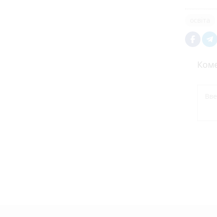
освіта
Коме