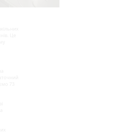
шкільних
нів. Це
ому
на
таточний
ємо 73
ві
за
них