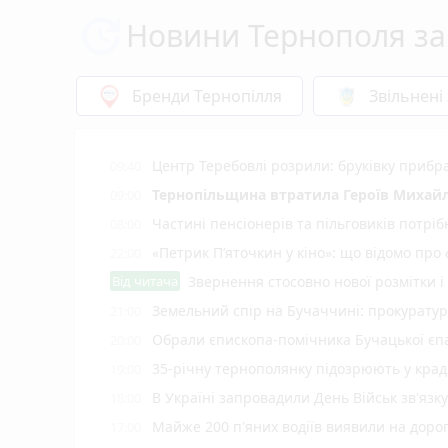
Новини Тернополя за
Бренди Тернопілля
Звільнені
Центр Теребовлі розрили: бруківку прибр
09:40
Тернопільщина втратила Героїв Михайл
09:00
Частині пенсіонерів та пільговиків потріб
08:00
«Петрик П’яточкин у кіно»: що відомо про
22:00
Від читача
Звернення стосовно нової розмітки і
Земельний спір на Бучаччині: прокуратур
21:00
Обрали єпископа-помічника Бучацької єпа
20:00
35-річну тернополянку підозрюють у крад
19:00
В Україні запровадили День Військ зв'язк
18:00
Майже 200 п'яних водіїв виявили на доро
17:00