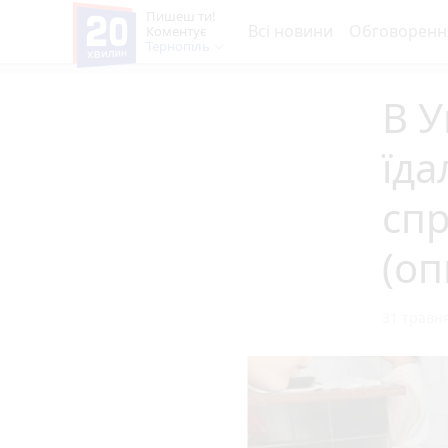
Пишеш ти!
Всі новини
Обговоренн
Коментує
Тернопіль
В У
їда
спр
(оп
31 травня