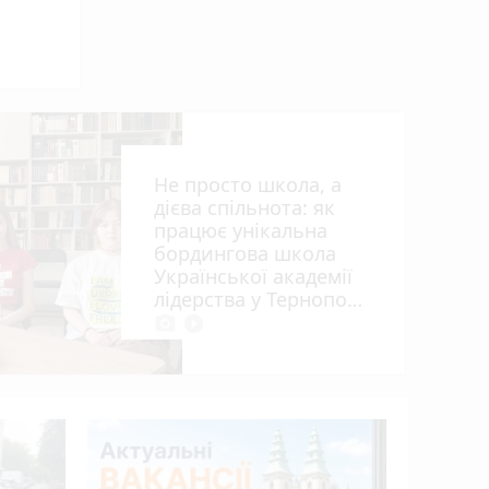
алі
Не просто школа, а
дієва спільнота: як
працює унікальна
бордингова школа
Української академії
лідерства у Тернополі
photo_camera
play_circle_filled
15 років 
апеляцій
Василю Г