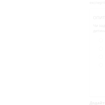
експерті
ОПИТ
Чи зад
дитина
Додайт