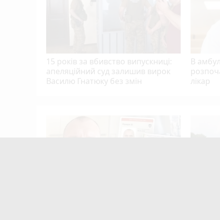
15 років за вбивство випускниці:
В амбу
апеляційний суд залишив вирок
розпоч
Василю Гнатюку без змін
лікар
Тернополя
кому
цієнти
mode_comment
10
Після розголосу чоловіка, якого
Після п
мобілізували з відстрочкою,
Терноп