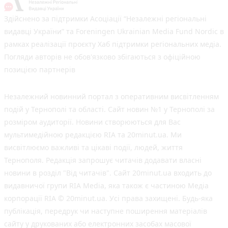
Здійснено за підтримки Асоціації “Незалежні регіональні
видавці України” та Foreningen Ukrainian Media Fund Nordic в
рамках реалізації проєкту Хаб підтримки регіональних медіа.
Погляди авторів не обов'язково збігаються з офіційною
позицією партнерів
Незалежний новинний портал з оперативним висвітленням
подій у Тернополі та області. Сайт новин №1 у Тернополі за
розміром аудиторії. Новини створюються для Вас
мультимедійною редакцією RIA та 20minut.ua. Ми
висвітлюємо важливі та цікаві події, людей, життя
Тернополя. Редакція запрошує читачів додавати власні
новини в розділ "Від читачів". Сайт 20minut.ua входить до
видавничої групи RIA Media, яка також є частиною Медіа
корпорації RIA © 20minut.ua. Усі права захищені. Будь-яка
публiкацiя, передрук чи наступне поширення матеріалів
сайту у друкованих або електронних засобах масової