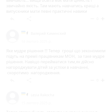
вивчають... Вища освіта має мати цінність і
звичайно якість. Там мають навчатись кращі а
випускники мати певні практичні навики
reply
share
remove
add
0
Валерий Каминский
16 лютого 2025 р.
Яке мудре рішення !!! Тепер гроші що зекономили
підуть на премії працівникам МОН, за таке мудре
рішення. Навіщо перейматися тим,як дійсно
нагороджувати дітей за успіхи в навчанні,
скоротимо нагородження.
reply
share
remove
add
0
Lesia Rakocha
15 лютого 2025 р.