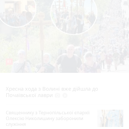
81
4 серпня 2026 р.
Хресна хода з Волині вже дійшла до
Почаївської лаври
photo_camera
play_circle_filled
Священнику з Тернопільської єпархії
Олексію Николишину заборонили
служіння