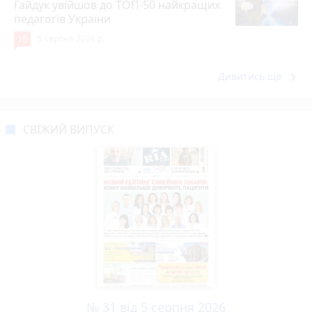
Гайдук увійшов до ТОП-50 найкращих
педагогів України
15
5 серпня 2026 р.
keyboard_arrow_right
Дивитись ще
СВІЖИЙ ВИПУСК
№ 31 від 5 серпня 2026