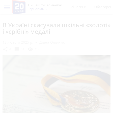
Пишеш ти! Коментує
Всі новини
Обговорен
Тернопіль
В Україні скасували шкільні «золоті»
і «срібні» медалі
13 лютого 2025 р.
Діана Олійник
chat_bubble
share
visibility
0
23
939