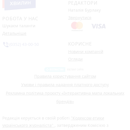
РЕДАКТОРИ
Наталія Бурлаку
Звернутися
РОБОТА У НАС
Шукаєм таланти
Детальніше
КОРИСНЕ
phone_in_talk
(0352) 43-00-50
Новини компаній
Огляди
Правила користування сайтом
Умови і правила надання платного доступу
Рекламна політика проєкту «Інтерактивна мапа локальних
брендів»
Редакція керується в своїй роботі
"Кодексом етики
українського журналіста"
, затвердженим Комісією з