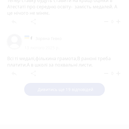
Тепер ставку будуть ставити на кращі оцінки в
Атестаті про середню освіту- замість медалей. А
це нічого не міняє.
reply
share
remove
add
0
Зоряна Гевко
13 лютого 2025 р.
Всі ті медалі,фількина грамота,В раноні треба
платити.А в школі за похвальні листи.
reply
share
remove
add
0
Дивитись ще 19 відповідей