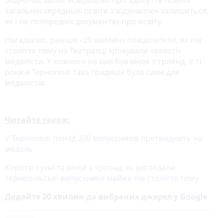
загальної середньої освіти з відзнакою» залишиться,
як і на попередніх документах про освіту.
Нагадаємо, раніше «20 хвилин»
повідомляли
, як пів
століття тому на Театралці крокували «золоті»
медалісти. У кожного на шиї був вінок з троянд. У ті
роки в Тернополі така традиція була саме для
медалістів.
Читайте також:
У Тернополі понад 200 випускників претендують на
медаль
Короткі сукні та вінки з троянд: як виглядали
тернопільські випускники майже пів століття тому
Додайте 20 хвилин до вибраних джерел у
Google