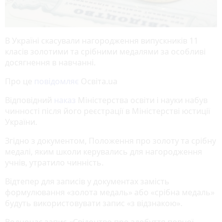
В Україні скасували нагородження випускників 11
класів золотими та срібними медалями за особливі
досягнення в навчанні.
Про це
повідомляє
Освіта.ua
Відповідний
наказ
Міністерства освіти і науки набув
чинності після його реєстрації в Міністерстві юстиції
України.
Згідно з документом, Положення про золоту та срібну
медалі, яким школи керувались для нагородження
учнів, утратило чинність.
Відтепер для записів у документах замість
формулювання «золота медаль» або «срібна медаль»
будуть використовувати запис «з відзнакою».
Водночас запис «Свідоцтво про здобуття повної