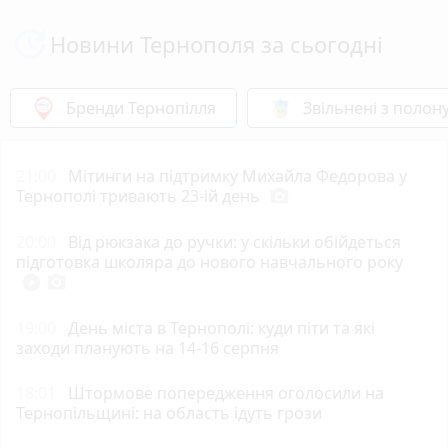
Новини Тернополя за сьогодні
Бренди Тернопілля
Звільнені з полон
21:00
Мітинги на підтримку Михайла Федорова у
Тернополі тривають 23-ій день
photo_camera
20:00
Від рюкзака до ручки: у скільки обійдеться
підготовка школяра до нового навчального року
play_circle_filled
photo_camera
19:00
День міста в Тернополі: куди піти та які
заходи планують на 14-16 серпня
18:01
Штормове попередження оголосили на
Тернопільщині: на область ідуть грози