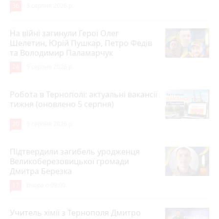
36
5 серпня 2026 р.
На війні загинули Герої Олег
Шелетин, Юрій Пушкар, Петро Федів
та Володимир Паламарчук
24
5 серпня 2026 р.
Робота в Тернополі: актуальні вакансії
тижня (оновлено 5 серпня)
20
5 серпня 2026 р.
Підтвердили загибель уродженця
Великоберезовицької громади
Дмитра Березка
17
Вчора о 09:00
Учитель хімії з Тернополя Дмитро