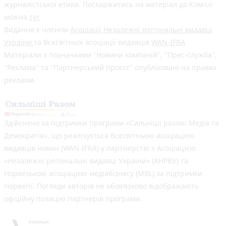
журналістської етики. Поскаржитись на матеріал до Комісії
можна
тут
Видання є членом
Асоціації Незалежні регіональні видавці
України
та Всесвітньої асоціації видавців
WAN-IFRA
Матеріали з позначками "Новини компаній", "Прес-служба",
"Реклама" та "Партнерський проєкт" опубліковані на правах
реклами.
Здійснено за підтримки програми «Сильніші разом: Медіа та
Демократія», що реалізується Всесвітньою асоціацією
видавців новин (WAN-IFRA) у партнерстві з Асоціацією
«Незалежні регіональні видавці України» (АНРВУ) та
Норвезькою асоціацією медіабізнесу (MBL) за підтримки
Норвегії. Погляди авторів не обов’язково відображають
офіційну позицію партнерів програми.