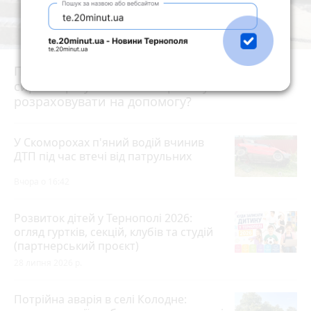
Після потопу квартири на Коновальця, 20
сирі та цвітуть. Мешканці можуть
розраховувати на допомогу?
У Скоморохах п'яний водій вчинив
ДТП під час втечі від патрульних
Вчора о 16:42
Розвиток дітей у Тернополі 2026:
огляд гуртків, секцій, клубів та студій
(партнерський проєкт)
28 липня 2026 р.
Потрійна аварія в селі Колодне: