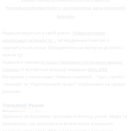
Рекламна політика проєкту «Інтерактивна мапа локальних
брендів»
Редакція керується в своїй роботі
"Кодексом етики
українського журналіста"
, затвердженим Комісією з
журналістської етики. Поскаржитись на матеріал до Комісії
можна
тут
Видання є членом
Асоціації Незалежні регіональні видавці
України
та Всесвітньої асоціації видавців
WAN-IFRA
Матеріали з позначками "Новини компаній", "Прес-служба",
"Реклама" та "Партнерський проєкт" опубліковані на правах
реклами.
Здійснено за підтримки програми «Сильніші разом: Медіа та
Демократія», що реалізується Всесвітньою асоціацією
видавців новин (WAN-IFRA) у партнерстві з Асоціацією