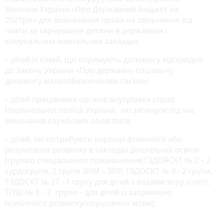
Законом України «Про Державний бюджет на
2021рік» для визначення права на звільнення від
плати за харчування дитини в державних і
комунальних навчальних закладах;
– дітей із сімей, що отримують допомогу відповідно
до Закону України «Про державну соціальну
допомогу малозабезпеченим сім’ям»;
– дітей працівників органів внутрішніх справ,
Національної поліції України, які загинули під час
виконання службових обов'язків;
– дітей, які потребують корекції фізичного або
розумового розвитку в закладах дошкільної освіти
(групах) спеціального призначення(ТЗДОЯСКТ № 2 – 2
сурдогрупи, 2 групи ЗНМ – ЗПР, ТЗДОСКТ № 8 - 2 групи,
ТЗДОСКТ № 27 –1 групу для дітей з вадами зору (сліпі),
ТПШ № 3 – 2 групи – для дітей із затримкою
психічного розвитку/порушення мови);