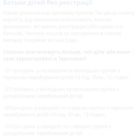
Батьки дітей без реєстрації
Однак рішення має ще низку пунктів, так дещо нижчу
вартість від зазначеної платитимуть батьки
дошкільнят, які мають реєстрацію (або однин з їх
батьків). Частину коштів за харчування в такому
випадку покриває міська рада.
Скільки платитимуть батьки, чиї діти або вони
самі зареєстровані в Тернополі?
–21 грн/день у молодших та молодших групах з
терміном перебування дітей 10 год. 30хв., 12 годин;
–23 грн/день у молодших та молодших групах з
цілодобовим перебування дітей;
–30грн/день у середніх та старших групах з терміном
перебування дітей 10 год. 30 хв., 12 годин;
–33 грн./день у середніх та старших групах з
цілодобовим перебування дітей.