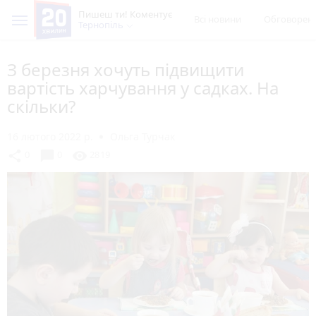
Пишеш ти! Коментує
Всі новини
Обговорен
Тернопіль
З березня хочуть підвищити
вартість харчування у садках. На
скільки?
16 лютого 2022 р.
Ольга Турчак
chat_bubble
share
visibility
0
0
2819