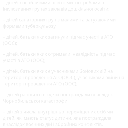
– дітей з особливими освітніми потребами в
інклюзивних групах закладів дошкільної освіти;
– дітей санаторних груп з малими та затухаючими
формами туберкульозу.
– дітей, батьки яких загинули під час участі в АТО
(ООС);
– дітей, батьки яких отримали інвалідність під час
участі в АТО (ООС);
– дітей, батьки яких є учасниками бойових дій на
території проведення АТО(ООС), учасниками війни на
території проведення АТО (ООС);
– дітей раннього віку, які постраждали внаслідок
Чорнобильської катастрофи;
– дітей з числа внутрішньо переміщених осіб чи
дітей, які мають статус дитини, яка постраждала
внаслідок воєнних дій і збройних конфліктів.