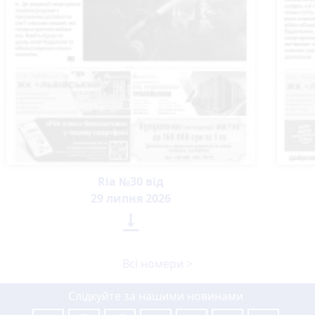
Ria №30 від
29 липня 2026

Всі номери >
Слідкуйте за нашими новинами