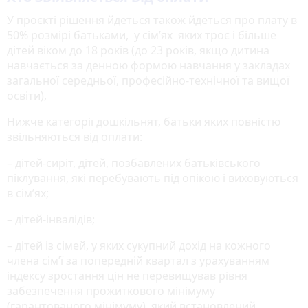
У проєкті рішення йдеться також йдеться про плату в
50% розмірі батьками, у сім’ях яких троє і більше
дітей віком до 18 років (до 23 років, якщо дитина
навчається за денною формою навчання у закладах
загальної середньої, професійно-технічної та вищої
освіти),
Нижче категорії дошкільнят, батьки яких повністю
звільняються від оплати:
– дітей-сиріт, дітей, позбавлених батьківського
піклування, які перебувають під опікою і виховуються
в сім’ях;
– дітей-інвалідів;
– дітей із сімей, у яких сукупний дохід на кожного
члена сім’ї за попередній квартал з урахуванням
індексу зростання цін не перевищував рівня
забезпечення прожиткового мінімуму
(гарантованого мінімуму), який встановлений