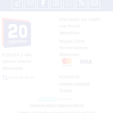
РЕКЛАМА НА САЙТІ
Ігор Леськів
Звернутися
РЕДАКТОРИ
Наталія Бурлаку
Звернутися
РОБОТА У НАС
Шукаєм таланти
Детальніше
КОРИСНЕ
phone_in_talk
(0352) 43-00-50
Новини компаній
Огляди
Правила користування сайтом
Умови і правила надання платного доступу