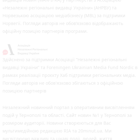
«Незалежні регіональні видавці України» (АНРВУ) та
Норвезькою асоціацією медіабізнесу (MBL) за підтримки
Норвегії. Погляди авторів не обов’язково відображають
офіційну позицію партнерів програми.
Здійснено за підтримки Асоціації “Незалежні регіональні
видавці України” та Foreningen Ukrainian Media Fund Nordic в
рамках реалізації проєкту Хаб підтримки регіональних медіа.
Погляди авторів не обов'язково збігаються з офіційною
позицією партнерів
Незалежний новинний портал з оперативним висвітленням
подій у Тернополі та області. Сайт новин №1 у Тернополі за
розміром аудиторії. Новини створюються для Вас
мультимедійною редакцією RIA та 20minut.ua. Ми
висвітлюємо важливі та цікаві події, людей, життя