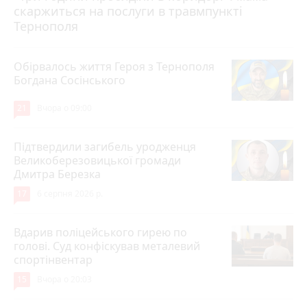
скаржиться на послуги в травмпункті
Тернополя
Обірвалось життя Героя з Тернополя
Богдана Сосінського
21
Вчора о 09:00
Підтвердили загибель уродженця
Великоберезовицької громади
Дмитра Березка
17
6 серпня 2026 р.
Вдарив поліцейського гирею по
голові. Суд конфіскував металевий
спортінвентар
15
Вчора о 20:03