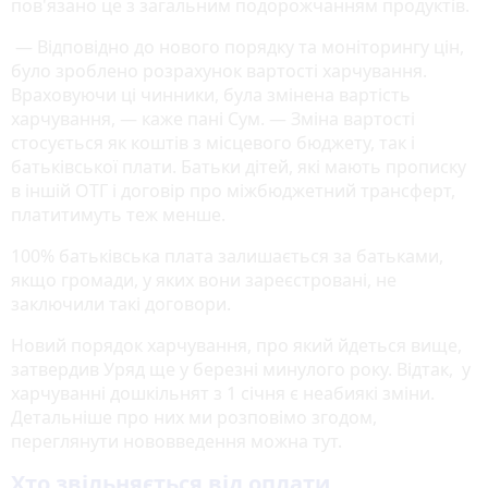
пов'язано це з загальним подорожчанням продуктів.
— Відповідно до нового порядку та моніторингу цін,
було зроблено розрахунок вартості харчування.
Враховуючи ці чинники, була змінена вартість
харчування, — каже пані Сум. — Зміна вартості
стосується як коштів з місцевого бюджету, так і
батьківської плати. Батьки дітей, які мають прописку
в іншій ОТГ і договір про міжбюджетний трансферт,
платитимуть теж менше.
100% батьківська плата залишається за батьками,
якщо громади, у яких вони зареєстровані, не
заключили такі договори.
Новий порядок харчування, про який йдеться вище,
затвердив Уряд ще у березні минулого року. Відтак, у
харчуванні дошкільнят з 1 січня є неабиякі зміни.
Детальніше про них ми розповімо згодом,
переглянути нововведення можна тут.
Хто звільняється від оплати