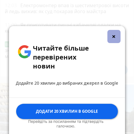
12:03
Електромонтер впав із шестиметрової висоти
й ледь вижив: як суд покарав його майстра
11:00
Як приготувати пишні кабачкові оладки на
кефірі
×
Звернення стосовно нової розмітки і
Від читача
Читайте більше
знаків дорожнього руху біля шостої школи
перевірених
м.Тернопіль.
новин
Всі новини
Підпишись
Додайте 20 хвилин до вибраних джерел в Google
ДОДАТИ 20 ХВИЛИН В GOOGLE