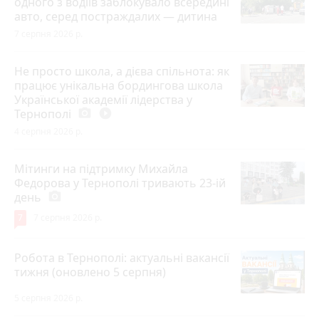
одного з водіїв заблокувало всередині
авто, серед постраждалих — дитина
7 серпня 2026 р.
Не просто школа, а дієва спільнота: як
працює унікальна бордингова школа
Української академії лідерства у
Тернополі
photo_camera
play_circle_filled
4 серпня 2026 р.
Мітинги на підтримку Михайла
Федорова у Тернополі тривають 23-ій
день
photo_camera
7
7 серпня 2026 р.
Робота в Тернополі: актуальні вакансії
тижня (оновлено 5 серпня)
5 серпня 2026 р.