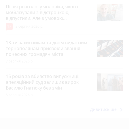
Після розголосу чоловіка, якого
мобілізували з відстрочкою,
відпустили. Але з умовою…
17
3 серпня 2026 р.
13-ти захисникам та двом видатним
тернополянам присвоїли звання
почесних громадян міста
7 серпня 2026 р.
15 років за вбивство випускниці:
апеляційний суд залишив вирок
Василю Гнатюку без змін
5 серпня 2026 р.
keyboard_arrow_right
Дивитись ще