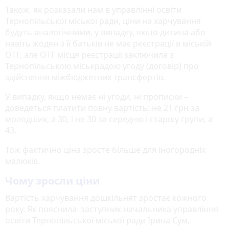
Також, як розказали нам в управлінні освіти
Тернопільської міської ради, ціни на харчування
будуть аналогічними, у випадку, якщо дитина або
навіть жоден з її батьків не має реєстрації в міській
ОТГ, але ОТГ місця реєстрації заключила з
Тернопільською міськрадою угоду (договір) про
здійснення міжбюджетних трансфертів.
У випадку, якщо немає ні угоди, ні прописки –
доведеться платити повну вартість: не 21 грн за
молодших, а 30, і не 30 за середню і старшу групи, а
43.
Тож фактично ціна зросте більше для іногородніх
малюків.
Чому зросли ціни
Вартість харчування дошкільнят зростає кожного
року. Як пояснила заступник начальника управління
освіти Тернопільської міської ради Ірина Сум,