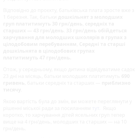
Відповідно до проєкту, батьківська плата зросте вже з
1 березня. Так, батьки
дошкільнят з молодших
груп платитимуть 30 грн/день
,
середніх та
старших — 43 грн/день
.
33 грн/день обійдеться
харчування для молодших школярів в групах з
цілодобовим перебуванням
,
Середні та старші
дошкільнята в цілодобових групах
платитимуть 47 грн/день.
Отож, у середньому, якщо дитина відвідуватиме садок
23 дні на місяць, батьки молодших платитимуть
690
гривень
, батьки середніх та старших —
приблизно
тисячу
.
Якою вартість була до змін, ви можете переглянути у
рішенні міської ради за посиланням
тут.
Якщо
коротко, то харчування дітей ясельних груп тепер
вище на 4 грн/день, молодших та старших — на 10
грн/день.