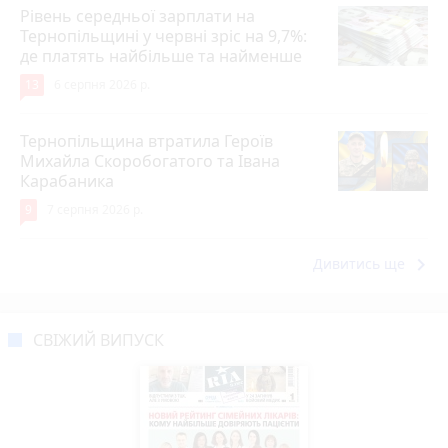
Рівень середньої зарплати на
Тернопільщині у червні зріс на 9,7%:
де платять найбільше та найменше
13
6 серпня 2026 р.
Тернопільщина втратила Героїв
Михайла Скоробогатого та Івана
Карабаника
9
7 серпня 2026 р.
keyboard_arrow_right
Дивитись ще
СВІЖИЙ ВИПУСК