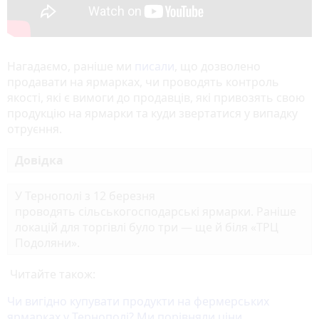
Нагадаємо, раніше ми
писали
, що дозволено
продавати на ярмарках, чи проводять контроль
якості, які є вимоги до продавців, які привозять свою
продукцію на ярмарки та куди звертатися у випадку
отруєння.
Довідка
У
Тернополі з 12 березня
проводять сільськогосподарські ярмарки. Раніше
локацій для торгівлі було три — ще й біля «ТРЦ
Подоляни».
Читайте також:
Чи вигідно купувати продукти на фермерських
ярмарках у Тернополі? Ми порівняли ціни