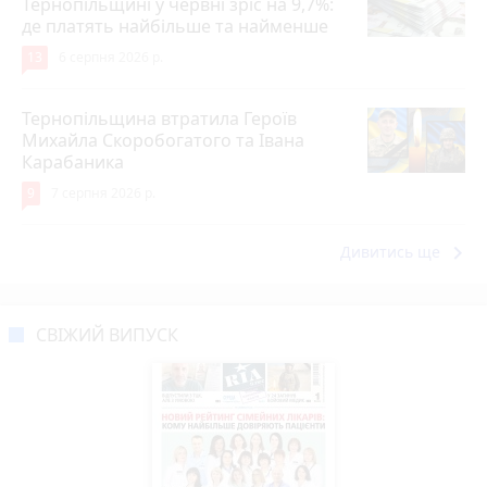
Тернопільщині у червні зріс на 9,7%:
де платять найбільше та найменше
13
6 серпня 2026 р.
Тернопільщина втратила Героїв
Михайла Скоробогатого та Івана
Карабаника
9
7 серпня 2026 р.
keyboard_arrow_right
Дивитись ще
СВІЖИЙ ВИПУСК