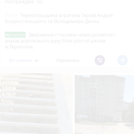
постраждалі
photo_camera
09:00
Тернопільщина втратила Героїв Андрія
Іскоростенського та Володимира Дичка
Звернення стосовно нової розмітки і
Від читача
знаків дорожнього руху біля шостої школи
м.Тернопіль.
Всі новини
Підпишись