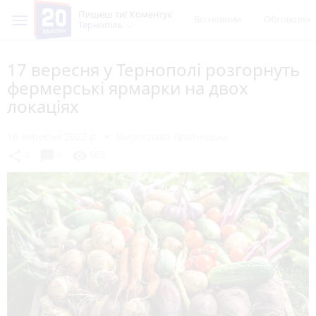
Пишеш ти! Коментує
Всі новини
Обговорен
Тернопіль
17 вересня у Тернополі розгорнуть
фермерські ярмарки на двох
локаціях
16 вересня 2022 р.
Мирослава Плотніцька
chat_bubble
share
visibility
0
0
563