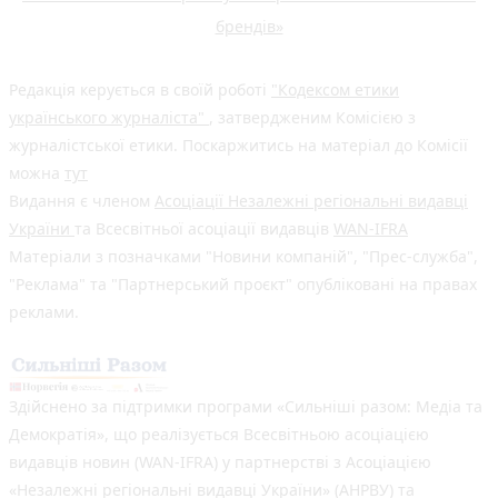
брендів»
Редакція керується в своїй роботі
"Кодексом етики
українського журналіста"
, затвердженим Комісією з
журналістської етики. Поскаржитись на матеріал до Комісії
можна
тут
Видання є членом
Асоціації Незалежні регіональні видавці
України
та Всесвітньої асоціації видавців
WAN-IFRA
Матеріали з позначками "Новини компаній", "Прес-служба",
"Реклама" та "Партнерський проєкт" опубліковані на правах
реклами.
Здійснено за підтримки програми «Сильніші разом: Медіа та
Демократія», що реалізується Всесвітньою асоціацією
видавців новин (WAN-IFRA) у партнерстві з Асоціацією
«Незалежні регіональні видавці України» (АНРВУ) та