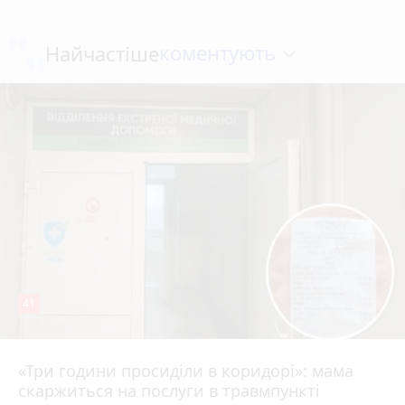
коментують
Найчастіше
41
«Три години просиділи в коридорі»: мама
Вчора о 13:05
скаржиться на послуги в травмпункті