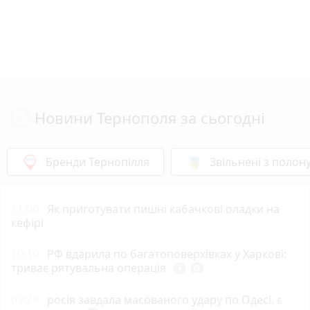
Новини Тернополя за сьогодні
Бренди Тернопілля
Звільнені з полон
11:00
Як приготувати пишні кабачкові оладки на
кефірі
10:10
РФ вдарила по багатоповерхівках у Харкові:
триває рятувальна операція
play_circle_filled
photo_camera
09:29
росія завдала масованого удару по Одесі, є