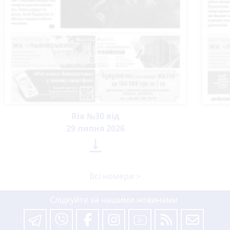
Ria №30 від
29 липня 2026

Всі номери >
Слідкуйте за нашими новинами