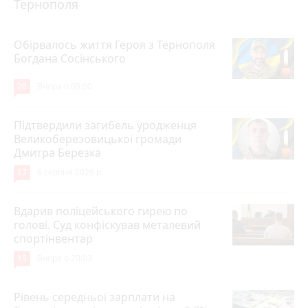
Тернополя
Обірвалось життя Героя з Тернополя
Богдана Сосінського
20
Вчора о 09:00
Підтвердили загибель уродженця
Великоберезовицької громади
Дмитра Березка
17
6 серпня 2026 р.
Вдарив поліцейського гирею по
голові. Суд конфіскував металевий
спортінвентар
15
Вчора о 20:03
Рівень середньої зарплати на