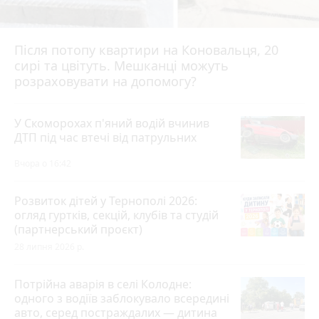
Після потопу квартири на Коновальця, 20
сирі та цвітуть. Мешканці можуть
розраховувати на допомогу?
У Скоморохах п'яний водій вчинив
ДТП під час втечі від патрульних
Вчора о 16:42
Розвиток дітей у Тернополі 2026:
огляд гуртків, секцій, клубів та студій
(партнерський проєкт)
28 липня 2026 р.
Потрійна аварія в селі Колодне:
одного з водіїв заблокувало всередині
авто, серед постраждалих — дитина