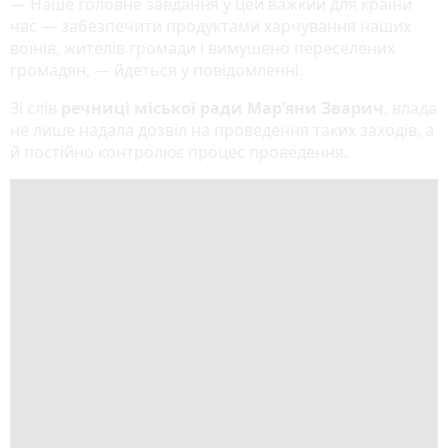
— Наше головне завдання у цей важкий для країни
час — забезпечити продуктами харчування наших
воїнів, жителів громади і вимушено переселених
громадян, — йдеться у повідомленні.
Зі слів
речниці міської ради Мар’яни Зварич
, влада
не лише надала дозвіл на проведення таких заходів, а
й постійно контролює процес проведення.