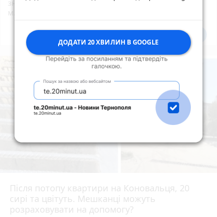
знаків дорожнього руху біля шостої школи
м.Тернопіль.
Всі новини
Підпишись
ДОДАТИ 20 ХВИЛИН В GOOGLE
Після потопу квартири на Коновальця, 20
сирі та цвітуть. Мешканці можуть
розраховувати на допомогу?