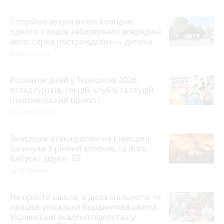
Потрійна аварія в селі Колодне:
одного з водіїв заблокувало всередині
авто, серед постраждалих — дитина
Вчора о 17:04
Розвиток дітей у Тернополі 2026:
огляд гуртків, секцій, клубів та студій
(партнерський проєкт)
28 липня 2026 р.
Внаслідок атаки росіян на Київщині
загинули 3-річний хлопчик та його
бабуся і дідусь
photo_camera
за 19 хвилин
Не просто школа, а дієва спільнота: як
працює унікальна бордингова школа
Української академії лідерства у