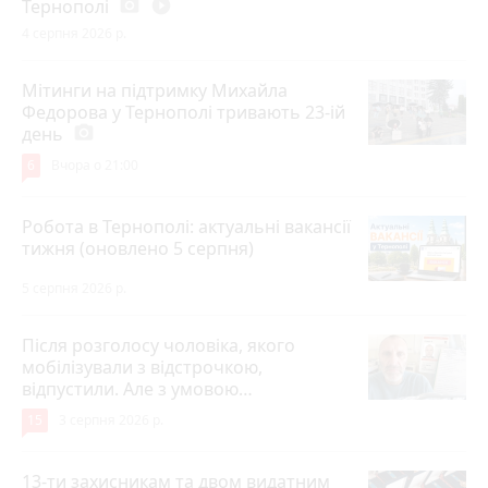
Тернополі
photo_camera
play_circle_filled
4 серпня 2026 р.
Мітинги на підтримку Михайла
Федорова у Тернополі тривають 23-ій
день
photo_camera
6
Вчора о 21:00
Робота в Тернополі: актуальні вакансії
тижня (оновлено 5 серпня)
5 серпня 2026 р.
Після розголосу чоловіка, якого
мобілізували з відстрочкою,
відпустили. Але з умовою…
15
3 серпня 2026 р.
13-ти захисникам та двом видатним