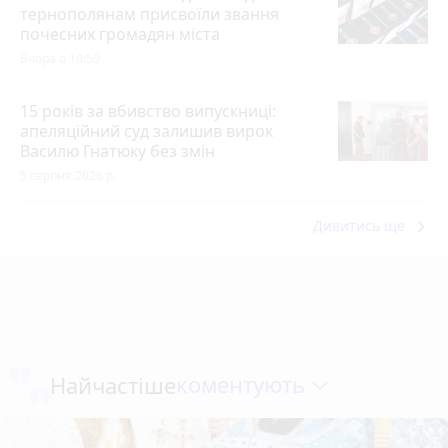
тернополянам присвоїли звання
почесних громадян міста
Вчора о 10:50
15 років за вбивство випускниці:
апеляційний суд залишив вирок
Василю Гнатюку без змін
5 серпня 2026 р.
keyboard_arrow_right
Дивитись ще
коментують
Найчастіше