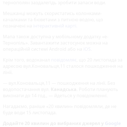
тернополян заздалегідь зробити запаси води.
Мешканці можуть скористатись колонками-
качалками та бюветами з питною водою, що
позначені на
інтерактивній карті.
Мапа також доступна у мобільному додатку «е-
Тернопіль». Завантажити застосунок можна на
операційній системі Android або на
iOS.
Крім того, водоканал
повідомляє
, що 20 листопада за
адресою вул.Коновальця,11 сталося пошкодження на
лінії.
— вул.Коновальця,11 — пошкодження на лінії. Без
водопостачання вул.
Канадська
. Роботи планують
виконати до 14 год., — йдеться у повідомленні.
Нагадаємо, раніше «20 хвилин» повідомляли, де не
буде води 15 листопада.
Додайте 20 хвилин до вибраних джерел у
Google