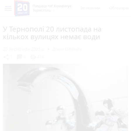
Пишеш ти! Коментує
Всі новини
Обговорен
Тернопіль
У Тернополі 20 листопада на
кількох вулицях немає води
20 листопада 2023 р.
Діана Олійник
chat_bubble
share
visibility
1
0
414