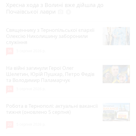
Хресна хода з Волині вже дійшла до
Почаївської лаври
photo_camera
play_circle_filled
Священнику з Тернопільської єпархії
Олексію Николишину заборонили
служіння
36
5 серпня 2026 р.
На війні загинули Герої Олег
Шелетин, Юрій Пушкар, Петро Федів
та Володимир Паламарчук
24
5 серпня 2026 р.
Робота в Тернополі: актуальні вакансії
тижня (оновлено 5 серпня)
20
5 серпня 2026 р.