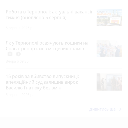
Робота в Тернополі: актуальні вакансії
тижня (оновлено 5 серпня)
5 серпня 2026 р.
Як у Тернополі освячують кошики на
Спаса: репортаж з місцевих храмів
photo_camera
play_circle_filled
Вчора о 09:30
15 років за вбивство випускниці:
апеляційний суд залишив вирок
Василю Гнатюку без змін
5 серпня 2026 р.
keyboard_arrow_right
Дивитись ще