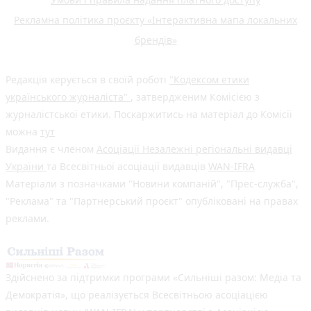
Рекламна політика проєкту «Інтерактивна мапа локальних
брендів»
Редакція керується в своїй роботі
"Кодексом етики
українського журналіста"
, затвердженим Комісією з
журналістської етики. Поскаржитись на матеріал до Комісії
можна
тут
Видання є членом
Асоціації Незалежні регіональні видавці
України
та Всесвітньої асоціації видавців
WAN-IFRA
Матеріали з позначками "Новини компаній", "Прес-служба",
"Реклама" та "Партнерський проєкт" опубліковані на правах
реклами.
Здійснено за підтримки програми «Сильніші разом: Медіа та
Демократія», що реалізується Всесвітньою асоціацією