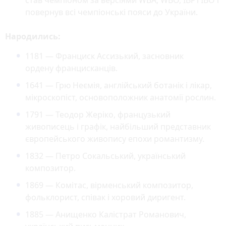
повернув всі чемпіонські пояси до України.
Народились:
1181 — Франциск Ассизький, засновник
ордену францисканців.
1641 — Грю Неємія, англійський ботанік і лікар,
мікроскопіст, основоположник анатомії рослин.
1791 — Теодор Жеріко, французький
живописець і графік, найбільший представник
європейського живопису епохи романтизму.
1832 — Петро Сокальський, український
композитор.
1869 — Комітас, вірменський композитор,
фольклорист, співак і хоровий диригент.
1885 — Анищенко Калістрат Романович,