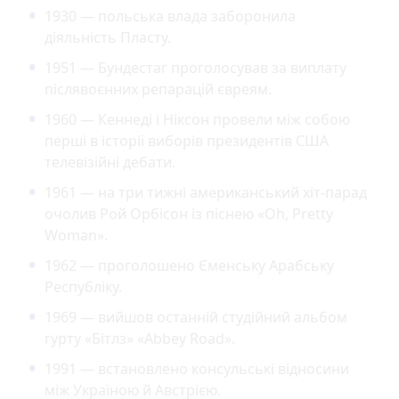
1930 — польська влада заборонила
діяльність Пласту.
1951 — Бундестаг проголосував за виплату
післявоєнних репарацій євреям.
1960 — Кеннеді і Ніксон провели між собою
перші в історії виборів президентів США
телевізійні дебати.
1961 — на три тижні американський хіт-парад
очолив Рой Орбісон із піснею «Oh, Pretty
Woman».
1962 — проголошено Єменську Арабську
Республіку.
1969 — вийшов останній студійний альбом
гурту «Бітлз» «Abbey Road».
1991 — встановлено консульські відносини
між Україною й Австрією.