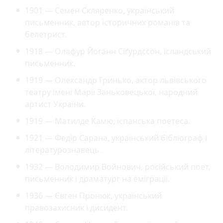
1901 — Семен Скляренко, український
письменник, автор історичних романів та
белетрист.
1918 — Олафур Йоганн Сіґурдссон, ісландський
письменник.
1919 — Олександр Гринько, актор львівського
театру імені Марії Заньковецької, народний
артист України.
1919 — Матилде Камю, іспанська поетеса.
1921 — Федір Сарана, український бібліограф і
літературознавець.
1932 — Володимир Войнович, російський поет,
письменник і драматург на еміграції.
1936 — Євген Пронюк, український
правозахисник і дисидент.