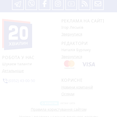
РЕКЛАМА НА САЙТІ
Ігор Леськів
Звернутися
РЕДАКТОРИ
Наталія Бурлаку
Звернутися
РОБОТА У НАС
Шукаєм таланти
Детальніше
КОРИСНЕ
phone_in_talk
(0352) 43-00-50
Новини компаній
Огляди
Правила користування сайтом
Умови і правила надання платного доступу