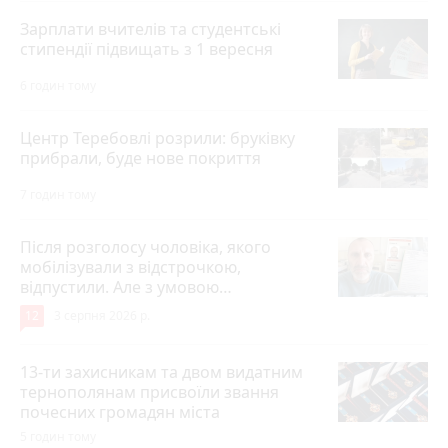
Зарплати вчителів та студентські
стипендії підвищать з 1 вересня
6 годин тому
Центр Теребовлі розрили: бруківку
прибрали, буде нове покриття
7 годин тому
Після розголосу чоловіка, якого
мобілізували з відстрочкою,
відпустили. Але з умовою…
12
3 серпня 2026 р.
13-ти захисникам та двом видатним
тернополянам присвоїли звання
почесних громадян міста
5 годин тому