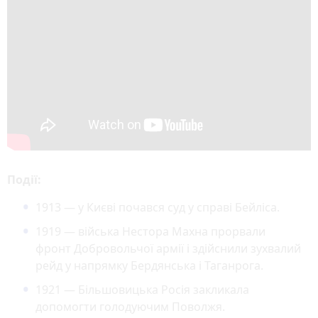
Події:
1913 — у Києві почався суд у справі Бейліса.
1919 — війська Нестора Махна прорвали
фронт Добровольчої армії і здійснили зухвалий
рейд у напрямку Бердянська і Таганрога.
1921 — Більшовицька Росія закликала
допомогти голодуючим Поволжя.