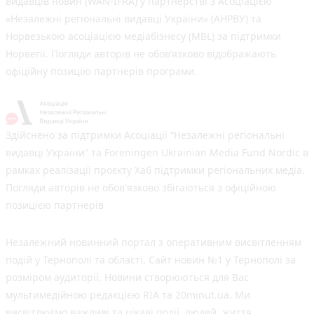
видавців новин (WAN-IFRA) у партнерстві з Асоціацією
«Незалежні регіональні видавці України» (АНРВУ) та
Норвезькою асоціацією медіабізнесу (MBL) за підтримки
Норвегії. Погляди авторів не обов’язково відображають
офіційну позицію партнерів програми.
Здійснено за підтримки Асоціації “Незалежні регіональні
видавці України” та Foreningen Ukrainian Media Fund Nordic в
рамках реалізації проєкту Хаб підтримки регіональних медіа.
Погляди авторів не обов'язково збігаються з офіційною
позицією партнерів
Незалежний новинний портал з оперативним висвітленням
подій у Тернополі та області. Сайт новин №1 у Тернополі за
розміром аудиторії. Новини створюються для Вас
мультимедійною редакцією RIA та 20minut.ua. Ми
висвітлюємо важливі та цікаві події, людей, життя