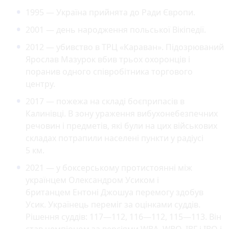
1995 — Україна прийнята до Ради Європи.
2001 — день народження польської Вікіпедії.
2012 — убивство в ТРЦ «Караван». Підозрюваний
Ярослав Мазурок вбив трьох охоронців і
поранив одного співробітника торгового
центру.
2017 — пожежа на складі боєприпасів в
Калинівці. В зону ураження вибухонебезпечних
речовин і предметів, які були на цих військових
складах потрапили населені пункти у радіусі
5 км.
2021 — у боксерському протистоянні між
українцем Олександром Усиком і
британцем Ентоні Джошуа перемогу здобув
Усик. Українець переміг за оцінками суддів.
Рішення суддів: 117—112, 116—112, 115—113. Він
став чемпіоном за версіями WBA, WBO, IBF і IBO і