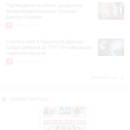
Підтвердили загибель уродженця
Великоберезовицької громади
Дмитра Березка
17
Вчора о 09:00
Учитель хімії з Тернополя Дмитро
Гайдук увійшов до ТОП-50 найкращих
педагогів України
15
5 серпня 2026 р.
keyboard_arrow_right
Дивитись ще
СВІЖИЙ ВИПУСК