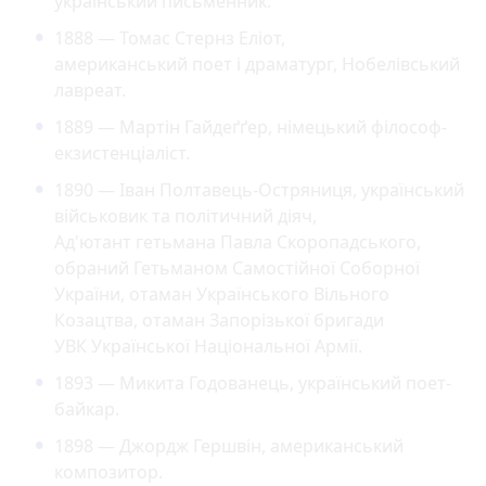
український письменник.
1888 — Томас Стернз Еліот,
американський поет і драматург, Нобелівський
лавреат.
1889 — Мартін Гайдеґґер, німецький філософ-
екзистенціаліст.
1890 — Іван Полтавець-Остряниця, український
військовик та політичний діяч,
Ад'ютант гетьмана Павла Скоропадського,
обраний Гетьманом Самостійної Соборної
України, отаман Українського Вільного
Козацтва, отаман Запорізької бригади
УВК Української Національної Армії.
1893 — Микита Годованець, український поет-
байкар.
1898 — Джордж Гершвін, американський
композитор.