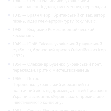
1940 — Степан Наливайко, український
сходознавець-індолог, письменник, перекладач.
1945 — Браян Феррі, британський співак, автор
пісень, лідер глем-артрок-гурту Roxy Music.
1948 — Владимир Ремек, перший чеський
космонавт.
1949 — Юрій Єлісеєв, український радянський
футболіст, бронзовий призер Олімпійських ігор
(1972)
1954 — Олександр Буценко, український поет,
перекладач, критик, мистецтвознавець.
1965 — Петро
Порошенко, український державний та
політичний діяч, підприємець, п'ятий Президент
України, засновник «Українського промислово-
інвестиційного концерну».
1981 — Серена Вільямс, американська