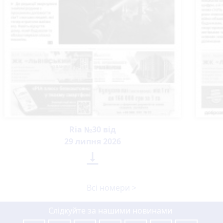
Ria №30 від
29 липня 2026

Всі номери >
Слідкуйте за нашими новинами