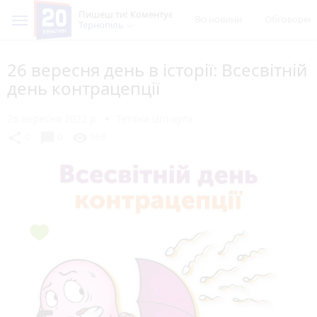
Пишеш ти! Коментує
Всі новини
Обговорен
Тернопіль
26 вересня день в історії: Всесвітній
день контрацепції
26 вересня 2022 р.
Тетяна Шпікула
chat_bubble
share
visibility
0
0
569