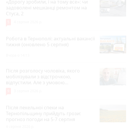
«Дорогу зробили, і на тому все»: чи
задоволені мешканці ремонтом на
Стуса, 2
5
4 серпня 2026 р.
Робота в Тернополі: актуальні вакансії
тижня (оновлено 5 серпня)
Вчора о 14:13
Після розголосу чоловіка, якого
мобілізували з відстрочкою,
відпустили. Але з умовою…
9
3 серпня 2026 р.
Після пекельної спеки на
Тернопільщину прийдуть грози:
прогноз погоди на 5-7 серпня
4 серпня 2026 р.