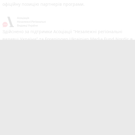
офіційну позицію партнерів програми.
Здійснено за підтримки Асоціації “Незалежні регіональні
видавці України” та Foreningen Ukrainian Media Fund Nordic в
рамках реалізації проєкту Хаб підтримки регіональних медіа.
Погляди авторів не обов'язково збігаються з офіційною
позицією партнерів
Незалежний новинний портал з оперативним висвітленням
подій у Тернополі та області. Сайт новин №1 у Тернополі за
розміром аудиторії. Новини створюються для Вас
мультимедійною редакцією RIA та 20minut.ua. Ми
висвітлюємо важливі та цікаві події, людей, життя
Тернополя. Редакція запрошує читачів додавати власні
новини в розділ "Від читачів". Сайт 20minut.ua входить до
видавничої групи RIA Media, яка також є частиною Медіа