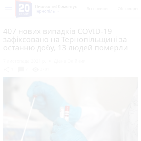
Пишеш ти! Коментує
Всі новини
Обговорен
Тернопіль
407 нових випадків СOVID-19
зафіксовано на Тернопільщині за
останню добу, 13 людей померли
7 листопада 2021 р.
Діана Олійник
chat_bubble
share
visibility
1
7
2781