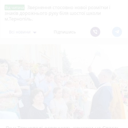
Звернення стосовно нової розмітки і
Від читача
знаків дорожнього руху біля шостої школи
м.Тернопіль.
Всі новини
Підпишись