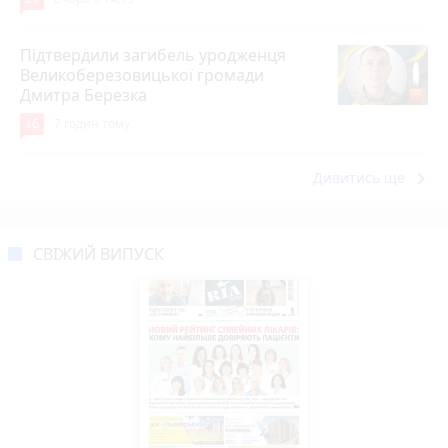
Підтвердили загибель уродженця
Великоберезовицької громади
Дмитра Березка
16
7 годин тому
keyboard_arrow_right
Дивитись ще
СВІЖИЙ ВИПУСК