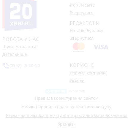
Ігор Леськів
Звернутися
РЕДАКТОРИ
Наталія Бурлаку
Звернутися
РОБОТА У НАС
Шукаєм таланти
Детальніше
КОРИСНЕ
phone_in_talk
(0352) 43-00-50
Новини компаній
Огляди
Правила користування сайтом
Умови і правила надання платного доступу
Рекламна політика проєкту «Інтерактивна мапа локальних
брендів»