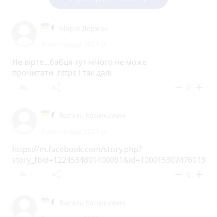
Марія Держак
8 листопада 2021 р.
Не вірте...бабця тут нічого не може
прочитати..https і так далі
reply
share
remove
add
0
Василь Васильович
7 листопада 2021 р.
https://m.facebook.com/story.php?
story_fbid=1224534801400091&id=100015307476013
reply
share
remove
add
0
Василь Васильович