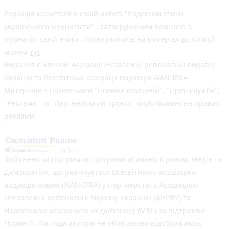
Редакція керується в своїй роботі
"Кодексом етики
українського журналіста"
, затвердженим Комісією з
журналістської етики. Поскаржитись на матеріал до Комісії
можна
тут
Видання є членом
Асоціації Незалежні регіональні видавці
України
та Всесвітньої асоціації видавців
WAN-IFRA
Матеріали з позначками "Новини компаній", "Прес-служба",
"Реклама" та "Партнерський проєкт" опубліковані на правах
реклами.
Здійснено за підтримки програми «Сильніші разом: Медіа та
Демократія», що реалізується Всесвітньою асоціацією
видавців новин (WAN-IFRA) у партнерстві з Асоціацією
«Незалежні регіональні видавці України» (АНРВУ) та
Норвезькою асоціацією медіабізнесу (MBL) за підтримки
Норвегії. Погляди авторів не обов’язково відображають