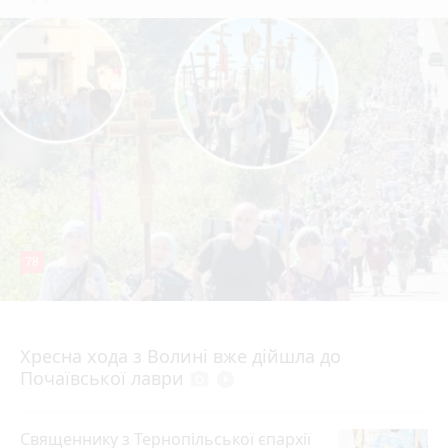
78
4 серпня 2026 р.
Хресна хода з Волині вже дійшла до
Почаївської лаври
photo_camera
play_circle_filled
Священнику з Тернопільської єпархії