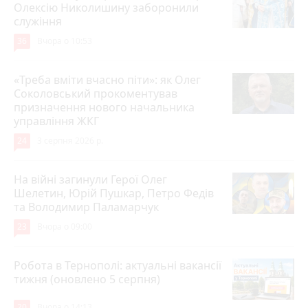
Олексію Николишину заборонили
служіння
36
Вчора о 10:53
«Треба вміти вчасно піти»: як Олег
Соколовський прокоментував
призначення нового начальника
управління ЖКГ
24
3 серпня 2026 р.
На війні загинули Герої Олег
Шелетин, Юрій Пушкар, Петро Федів
та Володимир Паламарчук
23
Вчора о 09:00
Робота в Тернополі: актуальні вакансії
тижня (оновлено 5 серпня)
20
Вчора о 14:13