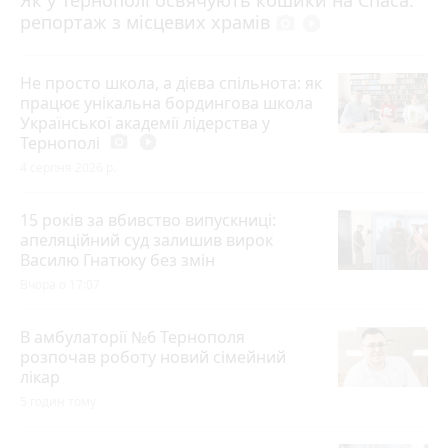
Як у Тернополі освячують кошики на Спаса:
репортаж з місцевих храмів
photo_camera
play_circle_filled
Не просто школа, а дієва спільнота: як
працює унікальна бордингова школа
Української академії лідерства у
Тернополі
photo_camera
play_circle_filled
4 серпня 2026 р.
15 років за вбивство випускниці:
апеляційний суд залишив вирок
Василю Гнатюку без змін
Вчора о 17:07
В амбулаторії №6 Тернополя
розпочав роботу новий сімейний
лікар
5 годин тому