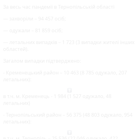
За весь час пандемії в Тернопільській області
— захворіли – 94 457 осіб;
— одужали – 81 859 осіб;
— летальних випадків – 1 723 (3 випадки жителі інших
областей).
Загалом випадки підтверджено:
- Кременецький район – 10 463 (8 785 одужало, 207
летальних):
в т.ч. м. Кременець - 1 984 (1 527 одужало, 48
летальних)
- Тернопільський район – 56 375 (48 803 одужало, 954
летальних):
в т.ч. м. Тернопіль – 25 536 (22 046 одужало, 422