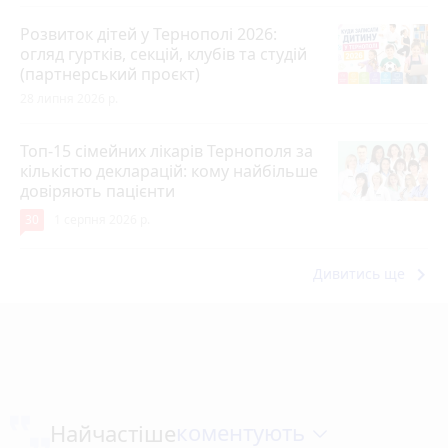
Розвиток дітей у Тернополі 2026:
огляд гуртків, секцій, клубів та студій
(партнерський проєкт)
28 липня 2026 р.
Топ-15 сімейних лікарів Тернополя за
кількістю декларацій: кому найбільше
довіряють пацієнти
30
1 серпня 2026 р.
keyboard_arrow_right
Дивитись ще
коментують
Найчастіше