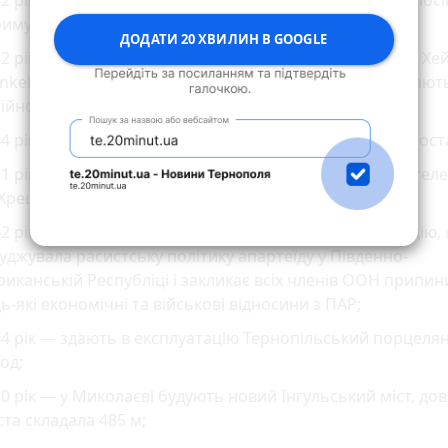
2 рік — на виборах у Німецькій Державі більшість голосі
имує партія націонал-соціалістів;
ДОДАТИ 20 ХВИЛИН В GOOGLE
2 рік — відбувається перший політ німецького літака Хе
nkel He 219 "Пугач", на якому вперше в історії починают
ійно встановлювати пневмокатапульту для пілота;
4 рік — відбудували і відновили роботу Київської радіоста
51 рік — починає працювати Київський професійний тел
 Хрещатику;
62 рік — Генеральна Асамблея ООН приймає резолюцію, 
уджувала расистську політику апартеїду у Південно-
иканській Республіці і закликає всіх членів ООН припин
ь-які економічні та військові відносини з ПАР;
4 рік — здають в експлуатацію Тернопільський порцеля
од;
0 рік — у Миколаєві будують новий Інгульський міст, до
та складала 485 м;