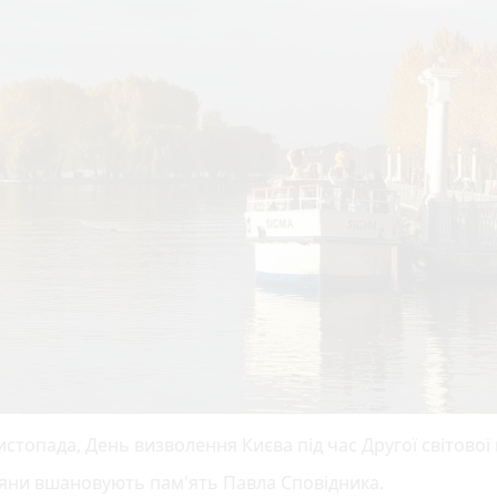
истопада, День визволення Києва під час Другої світової 
ряни вшановують пам'ять Павла Сповідника.