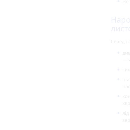
Не 
Наро
лист
Серед н
див
— ч
сил
цьо
нас
кон
хв
лід
зер