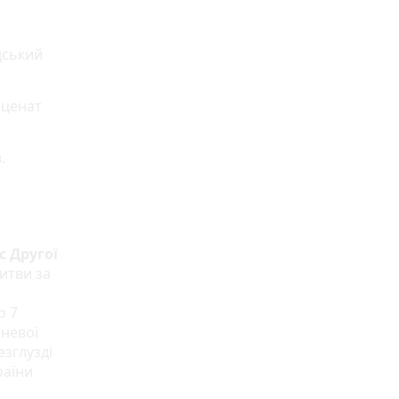
дський
еценат
.
с Другої
битви за
о 7
тневої
езглузді
раїни