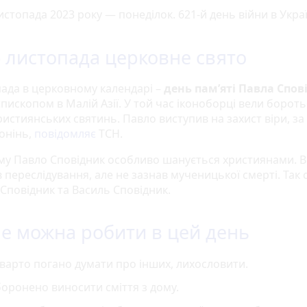
истопада 2023 року — понеділок. 621-й день війни в Украї
6 листопада церковне свято
пада в церковному календарі –
день пам’яті Павла Спо
єпископом в Малій Азії. У той час іконоборці вели борот
ристиянських святинь. Павло виступив на захист віри, з
гонінь,
повідомляє
ТСН.
му Павло Сповідник особливо шанується християнами. В
переслідування, але не зазнав мученицької смерті. Так 
Сповідник та Василь Сповідник.
е можна робити в цей день
варто погано думати про інших, лихословити.
оронено виносити сміття з дому.