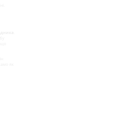
ні.
відника
.
ьбу
а що
ін
само як