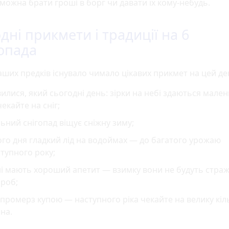
можна брати гроші в борг чи давати їх кому-небудь.
дні прикмети і традиції на 6
опада
аших предків існувало чимало цікавих прикмет на цей де
илися, який сьогодні день: зірки на небі здаються мале
екайте на сніг;
ьний снігопад віщує сніжну зиму;
го дня гладкий лід на водоймах — до багатого урожаю
тупного року;
і мають хороший апетит — взимку вони не будуть страж
ороб;
 промерз купою — наступного ріка чекайте на велику кіл
на.