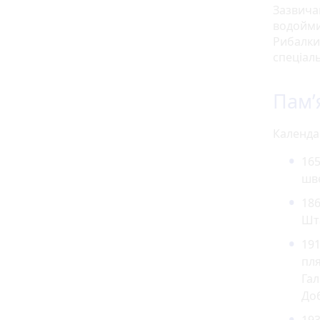
Зазвича
водойми
Рибалки
спеціал
Пам’
Календар
165
шве
186
Шт
191
пля
Гал
До