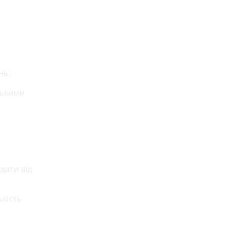
нь:
нькими
дати від
ькість