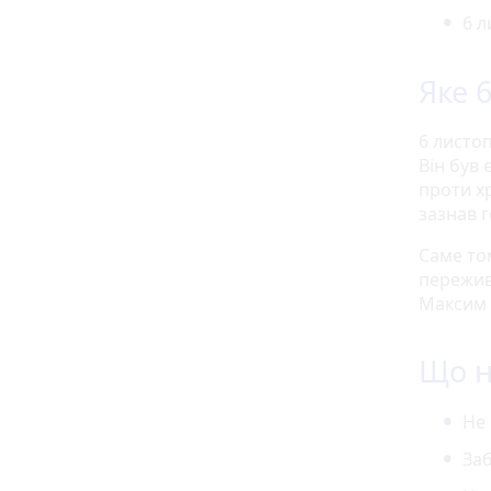
6 л
Яке 
6 листо
Він був 
проти х
зазнав 
Саме то
пережив 
Максим 
Що н
Не 
Заб