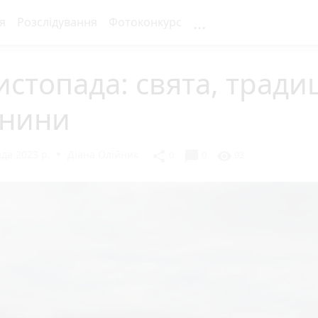
...
я
Розслідування
Фотоконкурс
истопада: свята, традиц
енини
да 2023 р.
Діана Олійник
chat_bubble
share
visibility
0
0
93