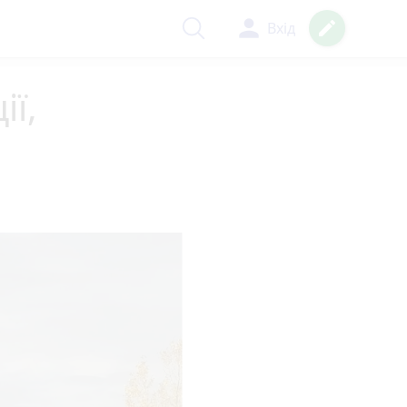
person
create
Вхід
ії,