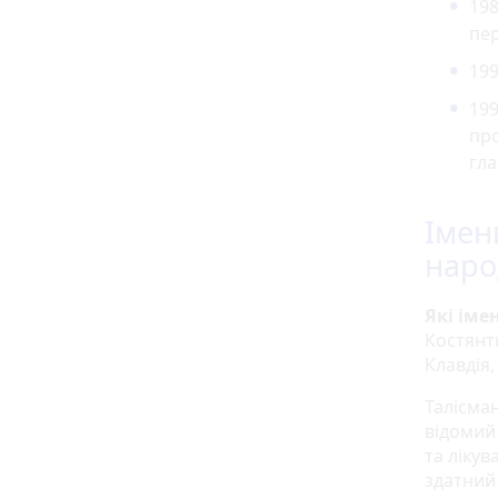
198
пер
199
199
пр
гл
Імен
наро
Які іме
Костянт
Клавдія,
Талісма
відомий 
та лікув
здатний