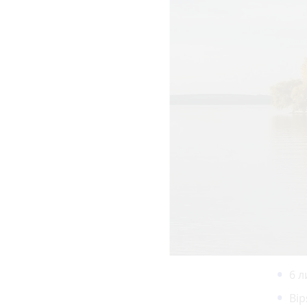
6 л
Ві