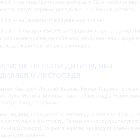
4 рік — на президентських виборах у США переконливу
емогу вдруге отримує республіканець Рональд Рейган;
8 рік — на Закарпатті відбувається повінь;
9 рік — в Австралії 54,5 % виборців висловлюється проти
оголошення країни республікою, знову визнавши форм
авою держави британського монарха.
ини: як назвати дитину, яка
дилася 6 листопада
нини:
Анатолій, Арсеній, Василь, Віктор, Гавриїл, Герман,
ин, Лука, Микита, Микола, Павло, Олександра, Єфросинія
 Мотря, Ніна, Серафима.
ном людини, народженої 6 листопада є
карнеол
. Камінь, 
людству вже вісім століть. Здавна карнеолу приписували
альні властивості. Зокрема, вірили, що амулет з цим кам
 залучити кохання.