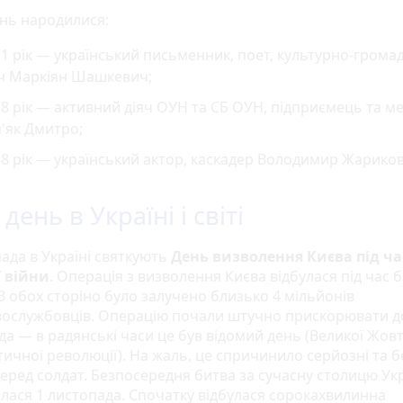
ень народилися:
1 рік — український письменник, поет, культурно-грома
яч Маркіян Шашкевич;
8 рік — активний діяч ОУН та СБ ОУН, підприємець та м
'як Дмитро;
8 рік — український актор, каскадер Володимир Жариков
день в Україні і світі
пада в Україні святкують
День визволення Києва під ча
ї війни
. Операція з визволення Києва відбулася під час 
З обох сторіно було залучено близько 4 мільйонів
вослужбовців. Операцію почали штучно прискорювати д
да — в радянські часи це був відомий день (Великої Жов
тичної революції). На жаль, це спричинило серйозні та б
серед солдат. Безпосередня битва за сучасну столицю Ук
лася 1 листопада. Спочатку відбулася сорокахвилинна