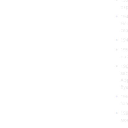
193
отр
194
Hei
сер
194
19
на
19
зас
Афр
буд
196
зав
198
мос