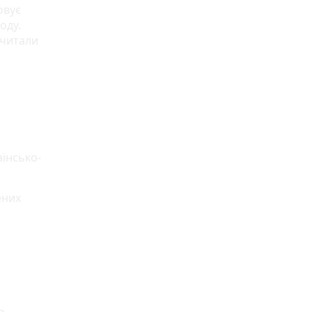
овує
оду.
 читали
аїнсько-
ених