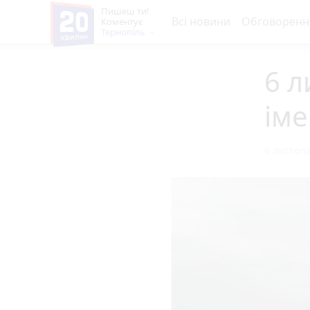
Пишеш ти!
Всі новини
Обговоренн
Коментує
Тернопіль
6 л
ім
6 листопа