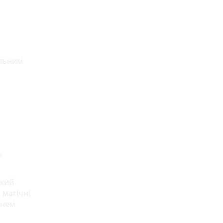
альним
,
який
 магічні
енем