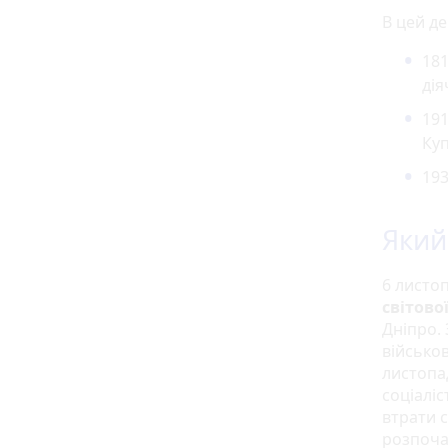
В цей д
181
ді
191
Куп
193
Який 
6 листо
світово
Дніпро. 
військо
листопа
соціаліс
втрати 
розпоча