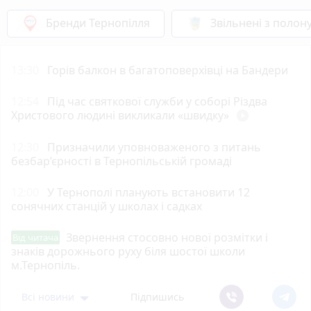
Бренди Тернопілля
Звільнені з полон
13:30
Горів балкон в багатоповерхівці на Бандери
12:54
Під час святкової служби у соборі Різдва
Христового людині викликали «швидку»
play_circle_filled
12:30
Призначили уповноваженого з питань
безбар’єрності в Тернопільській громаді
12:00
У Тернополі планують встановити 12
сонячних станцій у школах і садках
Звернення стосовно нової розмітки і
Від читача
знаків дорожнього руху біля шостої школи
м.Тернопіль.
Всі новини
Підпишись