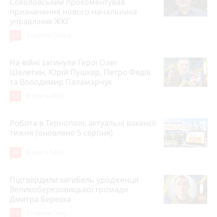
Соколовський прокоментував
призначення нового начальника
управління ЖКГ
24
3 серпня 2026 р.
На війні загинули Герої Олег
Шелетин, Юрій Пушкар, Петро Федів
та Володимир Паламарчук
22
Вчора о 09:00
Робота в Тернополі: актуальні вакансії
тижня (оновлено 5 серпня)
20
Вчора о 14:13
Підтвердили загибель уродженця
Великоберезовицької громади
Дмитра Березка
13
2 години тому