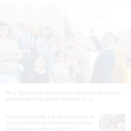
Як у Тернополі освячують кошики на Спаса:
репортаж з місцевих храмів
photo_camera
play_circle_filled
Не просто школа, а дієва спільнота: як
працює унікальна бордингова школа
Української академії лідерства у