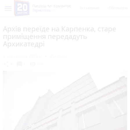
Пишеш ти! Коментує
Всі новини
Обговорен
Тернопіль
Архів переїде на Карпенка, старе
приміщення передадуть
Архикатедрі
7 листопада 2018 р.
RIA плюс
chat_bubble
share
visibility
4
1
368