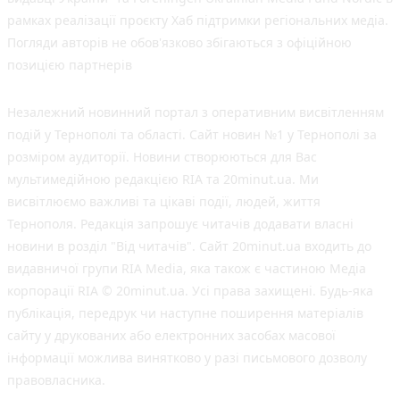
рамках реалізації проєкту Хаб підтримки регіональних медіа.
Погляди авторів не обов'язково збігаються з офіційною
позицією партнерів
Незалежний новинний портал з оперативним висвітленням
подій у Тернополі та області. Сайт новин №1 у Тернополі за
розміром аудиторії. Новини створюються для Вас
мультимедійною редакцією RIA та 20minut.ua. Ми
висвітлюємо важливі та цікаві події, людей, життя
Тернополя. Редакція запрошує читачів додавати власні
новини в розділ "Від читачів". Сайт 20minut.ua входить до
видавничої групи RIA Media, яка також є частиною Медіа
корпорації RIA © 20minut.ua. Усі права захищені. Будь-яка
публiкацiя, передрук чи наступне поширення матеріалів
сайту у друкованих або електронних засобах масової
інформації можлива винятково у разі письмового дозволу
правовласника.