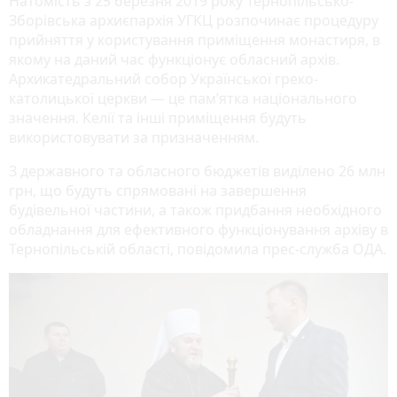
Натомість з 25 березня 2019 року Тернопільсько-
Зборівська архиєпархія УГКЦ розпочинає процедуру
прийняття у користування приміщення монастиря, в
якому на даний час функціонує обласний архів.
Архикатедральний собор Української греко-
католицької церкви — це пам’ятка національного
значення. Келії та інші приміщення будуть
використовувати за призначенням.
З державного та обласного бюджетів виділено 26 млн
грн, що будуть спрямовані на завершення
будівельної частини, а також придбання необхідного
обладнання для ефективного функціонування архіву в
Тернопільській області, повідомила прес-служба ОДА.