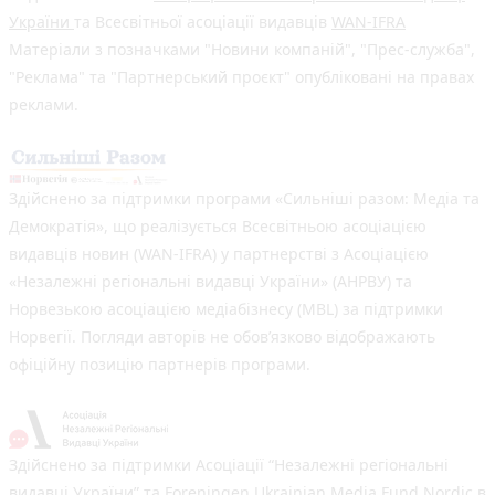
України
та Всесвітньої асоціації видавців
WAN-IFRA
Матеріали з позначками "Новини компаній", "Прес-служба",
"Реклама" та "Партнерський проєкт" опубліковані на правах
реклами.
Здійснено за підтримки програми «Сильніші разом: Медіа та
Демократія», що реалізується Всесвітньою асоціацією
видавців новин (WAN-IFRA) у партнерстві з Асоціацією
«Незалежні регіональні видавці України» (АНРВУ) та
Норвезькою асоціацією медіабізнесу (MBL) за підтримки
Норвегії. Погляди авторів не обов’язково відображають
офіційну позицію партнерів програми.
Здійснено за підтримки Асоціації “Незалежні регіональні
видавці України” та Foreningen Ukrainian Media Fund Nordic в