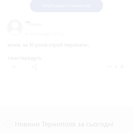
Опублікувати коментар
олько
8 листопада 2018 р.
може, за 30 років спроб переїхати ,
таки переїдуть
reply
share
remove
add
0
Новини Тернополя за сьогодні