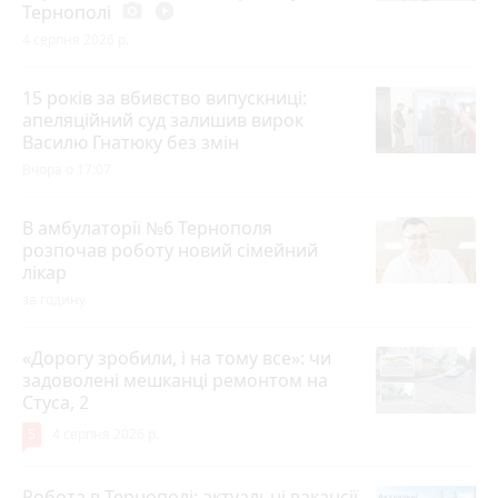
Тернополі
photo_camera
play_circle_filled
4 серпня 2026 р.
15 років за вбивство випускниці:
апеляційний суд залишив вирок
Василю Гнатюку без змін
Вчора о 17:07
В амбулаторії №6 Тернополя
розпочав роботу новий сімейний
лікар
за годину
«Дорогу зробили, і на тому все»: чи
задоволені мешканці ремонтом на
Стуса, 2
5
4 серпня 2026 р.
Робота в Тернополі: актуальні вакансії