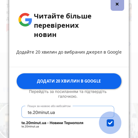
×
Топ-15 сімейних лікарів Тернополя за
кількістю декларацій: кому найбільше
Читайте більше
довіряють пацієнти
перевірених
30
1 серпня 2026 р.
новин
keyboard_arrow_right
Дивитись ще
Додайте 20 хвилин до вибраних джерел в Google
ДОДАТИ 20 ХВИЛИН В GOOGLE
коментують
Найчастіше