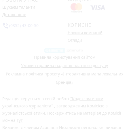
РОБОТА У НАС
Шукаєм таланти
Детальніше
КОРИСНЕ
phone_in_talk
(0352) 43-00-50
Новини компаній
Огляди
Правила користування сайтом
Умови і правила надання платного доступу
Рекламна політика проєкту «Інтерактивна мапа локальних
брендів»
Редакція керується в своїй роботі
"Кодексом етики
українського журналіста"
, затвердженим Комісією з
журналістської етики. Поскаржитись на матеріал до Комісії
можна
тут
Видання є членом
Асоціації Незалежні регіональні видавці