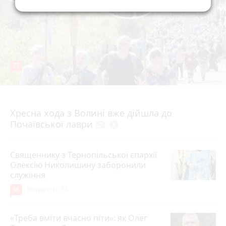
77
4 серпня 2026 р.
Хресна хода з Волині вже дійшла до
Почаївської лаври
photo_camera
play_circle_filled
Священнику з Тернопільської єпархії
Олексію Николишину заборонили
служіння
36
Вчора о 10:53
«Треба вміти вчасно піти»: як Олег