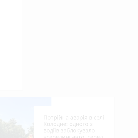
ra
ски
Потрійна аварія в селі
Колодне: одного з
водіїв заблокувало
всередині авто, серед