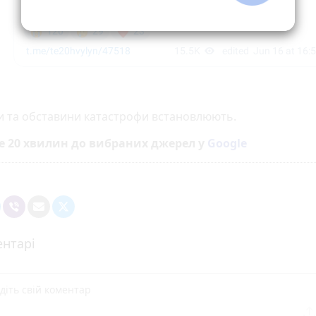
 та обставини катастрофи встановлюють.
е 20 хвилин до вибраних джерел у
Google
нтарі