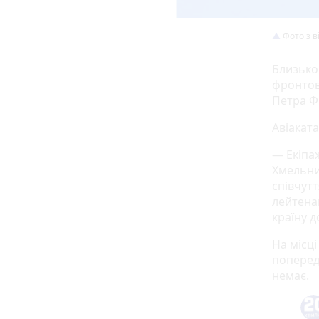
Фото з в
Близько 
фронтов
Петра Ф
Авіакат
— Екіпа
Хмельни
співчут
лейтена
країну д
На місц
поперед
немає.