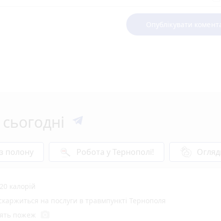
Опублікувати комент
 сьогодні
 з полону
Робота у Тернополі!
Огляд
20 калорій
 скаржиться на послуги в травмпункті Тернополя
photo_camera
'ять пожеж