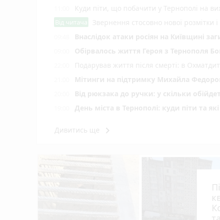
Куди піти, що побачити у Тернополі на вих
11:00
Від читача
Звернення стосовно нової розмітки і
Внаслідок атаки росіян на Київщині заг
09:48
Обірвалось життя Героя з Тернополя Бо
09:00
Подарував життя після смерті: в Охматд
22:00
Мітинги на підтримку Михайла Федоров
21:00
Від рюкзака до ручки: у скільки обійд
20:00
День міста в Тернополі: куди піти та як
19:00
Штормове попередження оголосили на Тер
18:01
keyboard_arrow_right
Дивитись ще
Коли потрібно міняти мастило в АКПП: рек
17:40
З'явились рекомендації до зарахування н
17:20
Потрійна аварія в селі Колодне: одного
17:04
дитина
П
Багатоповерхівку на 90 квартир в Монаст
16:40
к
Культура військової справи: що варто 
16:30
К
т