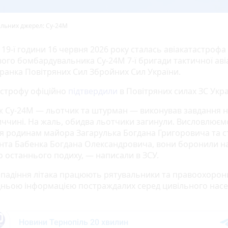
ільних джерел: Су-24М
19-ї години 16 червня 2026 року сталась авіакатастрофа
ого бомбардувальника Су-24М 7-ї бригади тактичної авіац
ранка Повітряних Сил Збройних Сил України.
астрофу офіційно
підтвердили
в Повітряних силах ЗС Укра
ж Су-24М — льотчик та штурман — виконував завдання 
ччині. На жаль, обидва льотчики загинули. Висловлюєм
тя родинам майора Загарулька Богдана Григоровича та 
нта Бабенка Богдана Олександровича, вони боронили н
о останнього подиху, — написали в ЗСУ.
і падіння літака працюють рятувальники та правоохоронц
ньою інформацією постраждалих серед цивільного нас