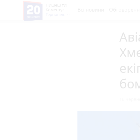
Пишеш ти!
Всі новини
Обговоренн
Коментує
Тернопіль
Аві
Хме
екі
бо
16 червня