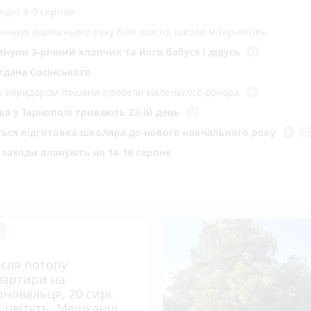
ідні 8-9 серпня
 знаків дорожнього руху біля шостої школи м.Тернопіль.
photo_camera
инули 3-річний хлопчик та його бабуся і дідусь
гдана Сосінського
play_circle_filled
иті коридором пошани провели маленького донора
photo_camera
а у Тернополі тривають 23-ій день
play_circle_filled
photo_came
еться підготовка школяра до нового навчального року
і заходи планують на 14-16 серпня
нопільщині: на область ідуть грози
омендації та ознаки, що не варто ігнорувати (новини компаній)
а бакалаврат в університети Тернопільщини: як перевірити спи
 з водіїв заблокувало всередині авто, серед постраждалих —
ісля потопу
ириськах повернули у власність держави
вартири на
знати перед вступом (пресслужба)
оновальця, 20 сирі
а цвітуть. Мешканці