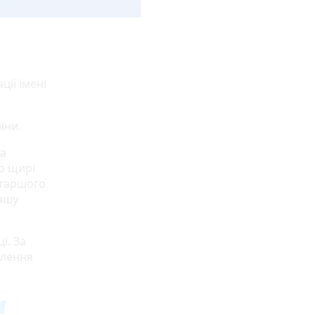
ії імені
їни.
на
о щирі
старшого
ашу
і. За
елення