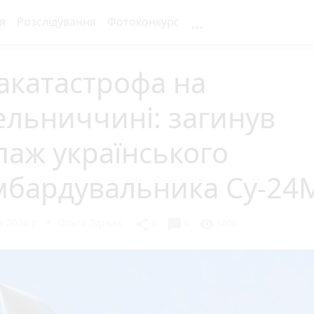
...
я
Розслідування
Фотоконкурс
акатастрофа на
льниччині: загинув
паж українського
мбардувальника Су-24
 2026 р.
Ольга Турчак
chat_bubble
share
visibility
0
0
1406